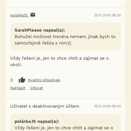
polárka.15
30.11.2018 08:30
SarahPlease napsal(a):
Bohužel možnost trenéra nemam, jinak bych to
samozřejmě řešila s ním:((
Vždy řešení je, jen to chce chtít a zajímat se o
okolí.
0
Kvalitní příspěvek
Nahlásit
Citovat
Uživatel s deaktivovaným účtem
30.11.2018 09:34
polárka.15 napsal(a):
Vždy řešení je, jen to chce chtít a zajímat se o