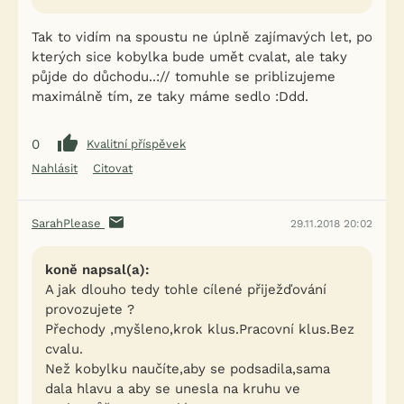
Tak to vidím na spoustu ne úplně zajímavých let, po
kterých sice kobylka bude umět cvalat, ale taky
půjde do důchodu..:// tomuhle se priblizujeme
maximálně tím, ze taky máme sedlo :Ddd.
0
Kvalitní příspěvek
Nahlásit
Citovat
SarahPlease
29.11.2018 20:02
koně napsal(a):
A jak dlouho tedy tohle cílené přiježďování
provozujete ?
Přechody ,myšleno,krok klus.Pracovní klus.Bez
cvalu.
Než kobylku naučíte,aby se podsadila,sama
dala hlavu a aby se unesla na kruhu ve