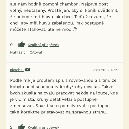
ale nám hodně pomohl chambon. Nejprve dost
volný, neutažený. Prostě jen, aby si koník uvědomil,
že nebude mít hlavu jak chce. Taď už rozumí, že
chci, aby měl hlavu zabalenou. Pak postupně
můžete stahovat, ale ne moc 🙂
0
Kvalitní příspěvek
Nahlásit
Citovat
akscha
28.11.2018 07:27
Podle me je problem spis s rovnovahou a s tim, ze
kobyla neni schopna ty kruhy/rohy ucvalat. Takze
bych zkusila na cvalu pracovat nekde na louce, kde
je vic mista, kruhy delat vetsi a postupne
zmensovat. Snazit se o pomaly cval a postupne
take korektne pristavovat na spravnou stranu.
2
Kvalitní příspěvek