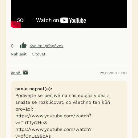
0
Kvalitní příspěvek
Nahlásit
Citovat
koně
29.11.2018 19:03
saola napsal(a):
Podívejte se pečlivě na následující videa a
snažte se rozklíčovat, co všechno ten kůň
provádí:
https://www.youtube.com/watch?
v=TfiTTyi2He8
https://www.youtube.com/watch?
v=dfQnLaS9pAs