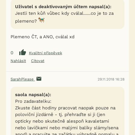
Uživatel s deaktivovaným účtem napsal(a):
Jestli ten kůň vůbec kdy cválal......co je to za
plemeno?
Plemeno ČT, a ANO, cválal xd
0
Kvalitní příspěvek
Nahlásit
Citovat
SarahPlease
29.11.2018 16:28
saola napsal(a):
Pro zadavatelku:
Zkuste část hodiny pracovat naopak pouze na
poloviční jízdárně - tj. přehraďte si ji (jen
opticky nebo skutečně alespoň kavaletami
nebo lavičkami nebo malými balíky slámy/sena
apod) a pracujte ze začátku výhradně pomalu a