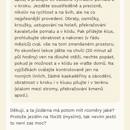
v kroku. Jezděte soustředěně a precizně,
nikoliv na rychlost a na švih, ale na co
nejpřesnější provedení. Obraty, osmičky,
kroužky, ustupování na holeň, překračování
kavalet,vše pomalu a v klidu. Pak přidejte klus,
prohlubujte obratnost a nakonec (v řádu
měsíců) cval. vše na tom zmenšeném prostoru.
Po skončení lekce jděte na chvíli (20 minut až
půl hodiny) ven na dlouhé otěži, nechte popást,
pokud je možnost a v klidu se vraťte domů. Na
vyjížďkách cválejte kontrolovaně jen na
rovných liniích, žádné kaskadéřiny a závodění,
obratnost v kroku i v klusu pilujte i v terénu
(slalom mezi stromy, překračování kmenů
apod.).
Děkuji, a ta jízdárna má potom mít rozměry jaké?
Protože jezdím na 15x35 (myslím), tak nevím jestli
to není zas moc?