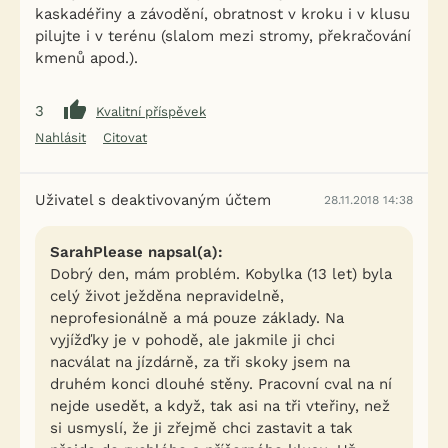
kaskadéřiny a závodění, obratnost v kroku i v klusu
pilujte i v terénu (slalom mezi stromy, překračování
kmenů apod.).
3
Kvalitní příspěvek
Nahlásit
Citovat
Uživatel s deaktivovaným účtem
28.11.2018 14:38
SarahPlease napsal(a):
Dobrý den, mám problém. Kobylka (13 let) byla
celý život ježděna nepravidelně,
neprofesionálně a má pouze základy. Na
vyjížďky je v pohodě, ale jakmile ji chci
nacválat na jízdárně, za tři skoky jsem na
druhém konci dlouhé stěny. Pracovní cval na ní
nejde usedět, a když, tak asi na tři vteřiny, než
si usmyslí, že ji zřejmě chci zastavit a tak