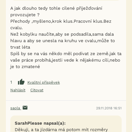
A jak dlouho tedy tohle cílené přiježďování
provozujete ?
Přechody ,myšleno,krok klus.Pracovní klus.Bez
cvalu.
Než kobylku naučíte,aby se podsadila,sama dala
hlavu a aby se unesla na kruhu ve cvalu,může to
trvat léta
Spíš by se na vás někdo měl podívat ze země.jak ta
vaše práce probíhá,jestli vede k nějakému cíli,nebo
je to zmatené
1
Kvalitní příspěvek
Nahlásit
Citovat
saola
29.11.2018 16:51
SarahPlease napsal(a):
Děkuji, a ta jízdárna má potom mít rozměry