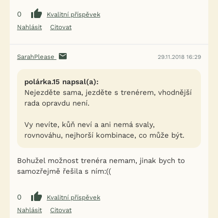
0
Kvalitní příspěvek
Nahlásit
Citovat
SarahPlease
29.11.2018 16:29
polárka.15 napsal(a):
Nejezděte sama, jezděte s trenérem, vhodnější
rada opravdu není.
Vy nevíte, kůň neví a ani nemá svaly,
rovnováhu, nejhorší kombinace, co může být.
Bohužel možnost trenéra nemam, jinak bych to
samozřejmě řešila s ním:((
0
Kvalitní příspěvek
Nahlásit
Citovat