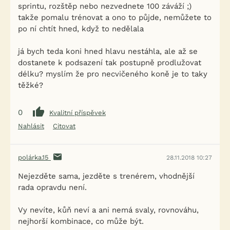
sprintu, rozštěp nebo nezvednete 100 záváží ;)
takže pomalu trénovat a ono to půjde, nemůžete to
po ní chtít hned, když to nedělala
já bych teda koni hned hlavu nestáhla, ale až se
dostanete k podsazení tak postupně prodlužovat
délku? myslím že pro necvičeného koně je to taky
těžké?
0
Kvalitní příspěvek
Nahlásit
Citovat
polárka.15
28.11.2018 10:27
Nejezděte sama, jezděte s trenérem, vhodnější
rada opravdu není.
Vy nevíte, kůň neví a ani nemá svaly, rovnováhu,
nejhorší kombinace, co může být.