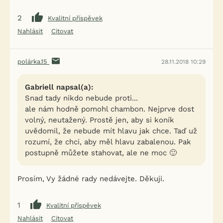
2
Kvalitní příspěvek
Nahlásit
Citovat
polárka.15
28.11.2018 10:29
Gabriell napsal(a):
Snad tady nikdo nebude proti...
ale nám hodně pomohl chambon. Nejprve dost
volný, neutažený. Prostě jen, aby si koník
uvědomil, že nebude mít hlavu jak chce. Taď už
rozumí, že chci, aby měl hlavu zabalenou. Pak
postupně můžete stahovat, ale ne moc 🙂
Prosím, Vy žádné rady nedávejte. Děkuji.
1
Kvalitní příspěvek
Nahlásit
Citovat