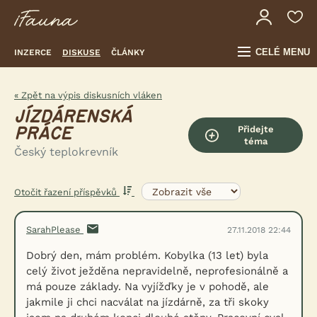
CELÉ MENU
INZERCE
DISKUSE
ČLÁNKY
« Zpět na výpis diskusních vláken
JÍZDÁRENSKÁ
Přidejte
PRÁCE
téma
Český teplokrevník
Otočit řazení příspěvků
SarahPlease
27.11.2018 22:44
Dobrý den, mám problém. Kobylka (13 let) byla
celý život ježděna nepravidelně, neprofesionálně a
má pouze základy. Na vyjížďky je v pohodě, ale
jakmile ji chci nacválat na jízdárně, za tři skoky