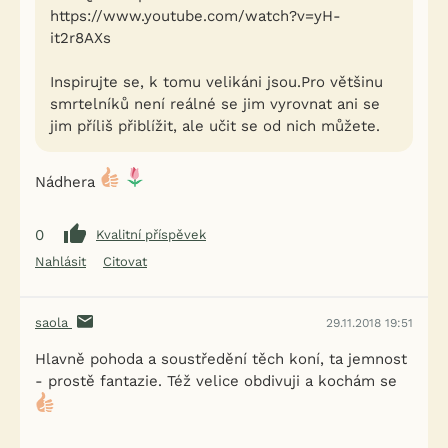
https://www.youtube.com/watch?v=yH-
it2r8AXs
Inspirujte se, k tomu velikáni jsou.Pro většinu
smrtelníků není reálné se jim vyrovnat ani se
jim příliš přiblížit, ale učit se od nich můžete.
Nádhera
0
Kvalitní příspěvek
Nahlásit
Citovat
saola
29.11.2018 19:51
Hlavně pohoda a soustředění těch koní, ta jemnost
- prostě fantazie. Též velice obdivuji a kochám se