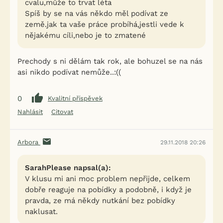
cvalu,může to trvat léta
Spíš by se na vás někdo měl podívat ze
země.jak ta vaše práce probíhá,jestli vede k
nějakému cíli,nebo je to zmatené
Prechody s ni dělám tak rok, ale bohuzel se na nás
asi nikdo podívat nemůže..:((
0
Kvalitní příspěvek
Nahlásit
Citovat
Arbora
29.11.2018 20:26
SarahPlease napsal(a):
V klusu mi ani moc problem nepřijde, celkem
dobře reaguje na pobídky a podobně, i když je
pravda, ze má někdy nutkání bez pobídky
naklusat.