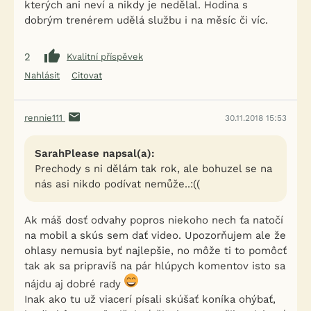
kterých ani neví a nikdy je nedělal. Hodina s
dobrým trenérem udělá službu i na měsíc či víc.
2
Kvalitní příspěvek
Nahlásit
Citovat
rennie111
30.11.2018 15:53
SarahPlease napsal(a):
Prechody s ni dělám tak rok, ale bohuzel se na
nás asi nikdo podívat nemůže..:((
Ak máš dosť odvahy popros niekoho nech ťa natočí
na mobil a skús sem dať video. Upozorňujem ale že
ohlasy nemusia byť najlepšie, no môže ti to pomôcť
tak ak sa pripravíš na pár hlúpych komentov isto sa
nájdu aj dobré rady
Inak ako tu už viacerí písali skúšať koníka ohýbať,