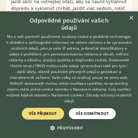
jazdi skôr na voľnejšej oťaži, aby sa naučil vytiahnuť
dopredu a vyklenúť chrbát, jazdiť viac sedom, robiť
prechody, vlnovky, kruhy.. zatiaľ v kluse a cval
×
Odpovědné používání vašich
skúšať napríklad na konci hodiny keď je už kobyla
údajů
dostatočne rozhýbaná a uvoľnená, stačí po troške,
napríklad len na dlhej stene a pred oblúkom už
My a naši partneři používáme soubory cookie a podobné technologie
prejsť do klusu. Alebo ak sa ti zdá že nie je dosť
k ukládání a zpřístupnění informací ve vašem zařízení a ke zpracování
osobních údajů, jako je vaše IP adresa, jedinečné identifikátory a
uvoľnená cval zatiaľ z jazdenia vynechaj a vycválaj
údaje o prohlížení, pro personalizovanou reklamu a obsah, měření
ju na lonži, tam je možné použiť ten šambón aku tu
reklamy a obsahu, analýzu publika a zlepšování služeb.
Dodavatelé
niekto písal, na jazdenie to nie je ideálna pomôcka.
třetích stran (1866)
mohou vaše údaje zpracovávat také pro tyto i
Hledáte zvířecího kamaráda?
další účely, včetně používání přesných údajů o geolokaci a
Zdarma vám poradí
charakteristik zařízení. Vaše volby se vztahují pouze na tento web.
0
Kvalitní příspěvek
VETERINÁŘ ONLINE
Někteří dodavatelé mohou místo souhlasu spoléhat na oprávněný
Nahlásit
Citovat
KONZULTOVAT S
zájem; máte právo vznést námitku v
Nastavení reklamy
. Svůj souhlas
VETERINÁŘEM
můžete kdykoli odvolat v
Nastavení cookies
.
Zásady ochrany osobních
údajů
koně
30.11.2018 16:57
VŠE PŘIJMOUT
VŠE ODMÍTNOUT
SarahPlease napsal(a):
PŘIZPŮSOBIT
Prechody s ni dělám tak rok, ale bohuzel se na
nás asi nikdo podívat nemůže..:((