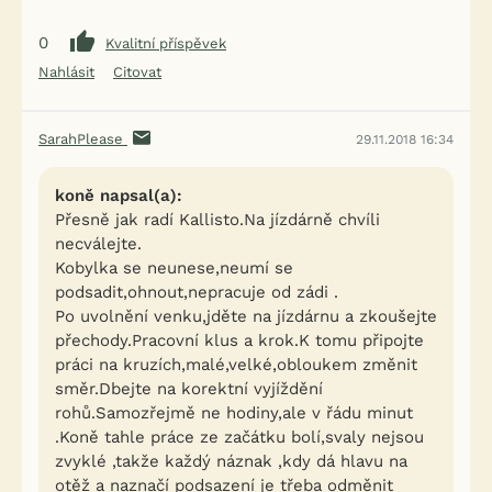
0
Kvalitní příspěvek
Nahlásit
Citovat
SarahPlease
29.11.2018 16:34
koně napsal(a):
Přesně jak radí Kallisto.Na jízdárně chvíli
necválejte.
Kobylka se neunese,neumí se
podsadit,ohnout,nepracuje od zádi .
Po uvolnění venku,jděte na jízdárnu a zkoušejte
iFauna nově nabízí limitované
přechody.Pracovní klus a krok.K tomu připojte
×
nabídky a slevy pro své
práci na kruzích,malé,velké,obloukem změnit
registrované uživatele.
směr.Dbejte na korektní vyjíždění
rohů.Samozřejmě ne hodiny,ale v řádu minut
.Koně tahle práce ze začátku bolí,svaly nejsou
👉 Exkluzivní akce, slevy a novinky od našich ověřených
partnerů
zvyklé ,takže každý náznak ,kdy dá hlavu na
🎁 A teď navíc dárek: 200 Kč kredit do F-konta. 🎉
otěž a naznačí podsazení je třeba odměnit