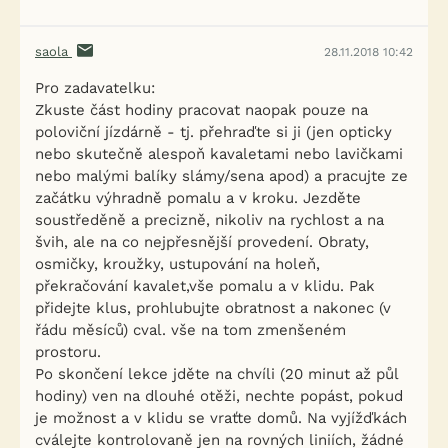
saola
28.11.2018 10:42
Pro zadavatelku:
Zkuste část hodiny pracovat naopak pouze na
poloviční jízdárně - tj. přehraďte si ji (jen opticky
nebo skutečně alespoň kavaletami nebo lavičkami
nebo malými balíky slámy/sena apod) a pracujte ze
začátku výhradně pomalu a v kroku. Jezděte
soustředěně a precizně, nikoliv na rychlost a na
švih, ale na co nejpřesnější provedení. Obraty,
osmičky, kroužky, ustupování na holeň,
překračování kavalet,vše pomalu a v klidu. Pak
přidejte klus, prohlubujte obratnost a nakonec (v
řádu měsíců) cval. vše na tom zmenšeném
prostoru.
Po skončení lekce jděte na chvíli (20 minut až půl
hodiny) ven na dlouhé otěži, nechte popást, pokud
je možnost a v klidu se vraťte domů. Na vyjížďkách
cválejte kontrolovaně jen na rovných liniích, žádné