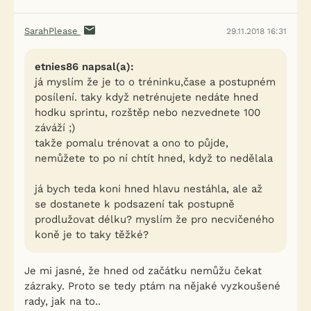
SarahPlease
29.11.2018 16:31
etnies86 napsal(a):
já myslím že je to o tréninku,čase a postupném
posílení. taky když netrénujete nedáte hned
hodku sprintu, rozštěp nebo nezvednete 100
záváží ;)
takže pomalu trénovat a ono to půjde,
nemůžete to po ní chtít hned, když to nedělala
já bych teda koni hned hlavu nestáhla, ale až
se dostanete k podsazení tak postupně
prodlužovat délku? myslím že pro necvičeného
koně je to taky těžké?
Je mi jasné, že hned od začátku nemůžu čekat
zázraky. Proto se tedy ptám na nějaké vyzkoušené
rady, jak na to..