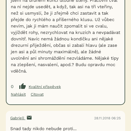
jsem na druhém konci dlouhé stěny. Pracovní cval
na ní nejde usedět, a když, tak asi na tři vteřiny,
než si usmyslí, že ji zřejmě chci zastavit a tak
přejde do rychlého a příšerného klusu. Už vůbec
nevím, jak ji mám naučit zpomalit si ve cvalu,
vyjíždět rohy, nezrychlovat na kruzích a nevpadávat
dovnitř. Navíc nemá žádnou kondičku ani nějaké
drezurní přiježdění, občas si zabalí hlavu (ale zase
jen asi a půl minuty maximálně), ale žádné
uvolnění ani shromáždění nezvládáme. Nějaké tipy
na zlepšení, nasvalení, apod.? Budu opravdu moc
vděčná.
0
Kvalitní příspěvek
Nahlásit
Citovat
Gabriell
28.11.2018 06:25
Snad tady nikdo nebude proti...