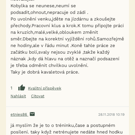
Kobylka se neunese,neumí se
podsadit,ohnout,nepracuje od zádi .
Po uvolnění venku,jděte na jízdárnu a zkoušejte
přechody.Pracovní klus a krok.K tomu připojte práci
na kruzích,malé,velké,obloukem změnit
směr.Dbejte na korektní vyjíždění rohů.Samozřejmě
ne hodiny,ale v řádu minut .Koně tahle práce ze
začátku bolí,svaly nejsou zvyklé ,takže každý
náznak ,kdy dá hlavu na otěž a naznačí podsazení
je třeba odměnit chvilkou uvolnění.
Taky je dobrá kavaletová práce.
1
Kvalitní příspěvek
Nahlásit
Citovat
etnies86
28.11.2018 10:19
já myslím že je to o tréninku,čase a postupném
posílení. taky když netrénujete nedáte hned hodku