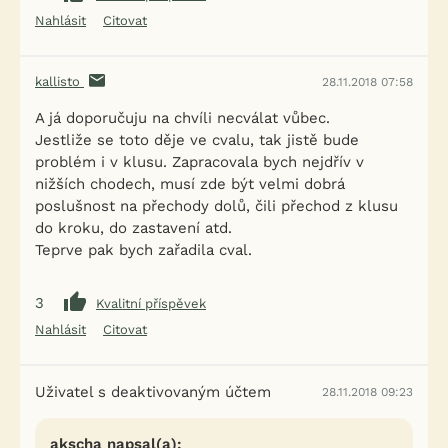
Nahlásit
Citovat
kallisto
28.11.2018 07:58
A já doporučuju na chvíli necválat vůbec.
Jestliže se toto děje ve cvalu, tak jistě bude
problém i v klusu. Zapracovala bych nejdřív v
nižších chodech, musí zde být velmi dobrá
poslušnost na přechody dolů, čili přechod z klusu
do kroku, do zastavení atd.
Teprve pak bych zařadila cval.
3
Kvalitní příspěvek
Nahlásit
Citovat
Uživatel s deaktivovaným účtem
28.11.2018 09:23
akscha napsal(a):