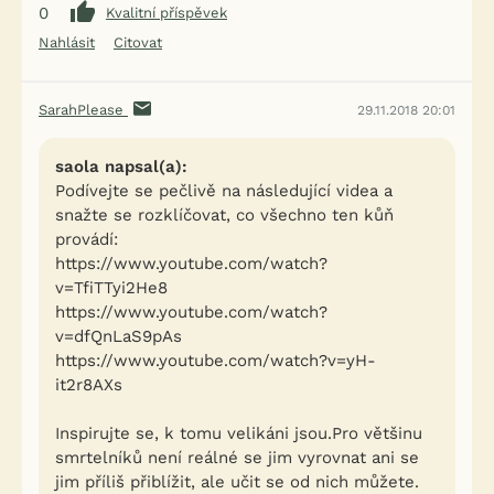
0
Kvalitní příspěvek
Nahlásit
Citovat
SarahPlease
29.11.2018 20:01
saola napsal(a):
Podívejte se pečlivě na následující videa a
snažte se rozklíčovat, co všechno ten kůň
provádí:
https://www.youtube.com/watch?
v=TfiTTyi2He8
https://www.youtube.com/watch?
v=dfQnLaS9pAs
https://www.youtube.com/watch?v=yH-
it2r8AXs
Inspirujte se, k tomu velikáni jsou.Pro většinu
smrtelníků není reálné se jim vyrovnat ani se
jim příliš přiblížit, ale učit se od nich můžete.