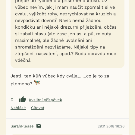
přejde do rychlého a příšerného klusu. Už
vůbec nevím, jak ji mám naučit zpomalit si ve
cvalu, vyjíždět rohy, nezrychlovat na kruzích a
nevpadávat dovnitř. Navíc nemá žádnou
kondičku ani nějaké drezurní přiježdění, občas
si zabalí hlavu (ale zase jen asi a půl minuty
maximálně), ale žádné uvolnění ani
shromáždění nezvládáme. Nějaké tipy na
zlepšení, nasvalení, apod.? Budu opravdu moc
vděčná.
Jestli ten kůň vůbec kdy cválal......co je to za
plemeno?
0
Kvalitní příspěvek
Nahlásit
Citovat
SarahPlease
29.11.2018 16:26