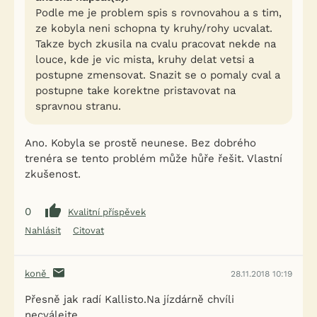
Podle me je problem spis s rovnovahou a s tim,
ze kobyla neni schopna ty kruhy/rohy ucvalat.
Takze bych zkusila na cvalu pracovat nekde na
louce, kde je vic mista, kruhy delat vetsi a
postupne zmensovat. Snazit se o pomaly cval a
postupne take korektne pristavovat na
spravnou stranu.
Ano. Kobyla se prostě neunese. Bez dobrého
trenéra se tento problém může hůře řešit. Vlastní
zkušenost.
0
Kvalitní příspěvek
Nahlásit
Citovat
koně
28.11.2018 10:19
Přesně jak radí Kallisto.Na jízdárně chvíli
necválejte.