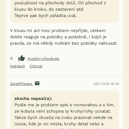
poslušnost na přechody dolů, čili přechod z
klusu do kroku, do zastavení atd.
Teprve pak bych zařadila cval.
V klusu mi ani moc problem nepřijde, celkem
dobře reaguje na pobídky a podobně, i když je
pravda, ze má někdy nutkání bez pobídky naklusat.
0
Kvalitní příspěvek
Nahlásit
Citovat
SarahPlease
29.11.2018 16:39
akscha napsal(a):
Podle me je problem spis s rovnovahou a s tim,
ze kobyla neni schopna ty kruhy/rohy ucvalat.
Takze bych zkusila na cvalu pracovat nekde na
louce, kde je vic mista, kruhy delat vetsi a