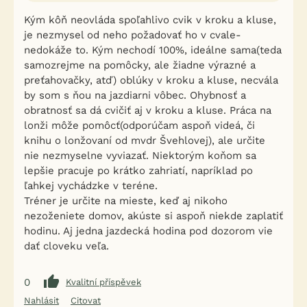
Kým kôň neovláda spoľahlivo cvik v kroku a kluse,
je nezmysel od neho požadovať ho v cvale-
nedokáže to. Kým nechodí 100%, ideálne sama(teda
samozrejme na pomôcky, ale žiadne výrazné a
preťahovačky, atď) oblúky v kroku a kluse, necvála
by som s ňou na jazdiarni vôbec. Ohybnosť a
obratnosť sa dá cvičiť aj v kroku a kluse. Práca na
lonži môže pomôcť(odporúčam aspoň videá, či
knihu o lonžovaní od mvdr Švehlovej), ale určite
nie nezmyselne vyviazať. Niektorým koňom sa
lepšie pracuje po krátko zahriatí, napríklad po
ľahkej vychádzke v teréne.
Tréner je určite na mieste, keď aj nikoho
nezoženiete domov, akúste si aspoň niekde zaplatiť
hodinu. Aj jedna jazdecká hodina pod dozorom vie
dať cloveku veľa.
0
Kvalitní příspěvek
Nahlásit
Citovat