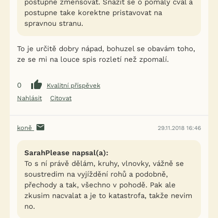
postupne zmensovat. Snazit se o pomaly cval a
postupne take korektne pristavovat na
spravnou stranu.
To je určitě dobry nápad, bohuzel se obavám toho,
ze se mi na louce spis rozletí než zpomalí.
0
Kvalitní příspěvek
Nahlásit
Citovat
koně
29.11.2018 16:46
SarahPlease napsal(a):
To s ní právě dělám, kruhy, vlnovky, vážně se
soustredim na vyjíždění rohů a podobně,
přechody a tak, všechno v pohodě. Pak ale
zkusim nacvalat a je to katastrofa, takže nevim
no.