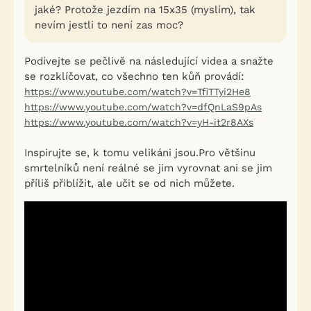
jaké? Protože jezdím na 15x35 (myslím), tak
nevím jestli to není zas moc?
Podívejte se pečlivě na následující videa a snažte
se rozklíčovat, co všechno ten kůň provádí:
https://www.youtube.com/watch?v=TfiTTyi2He8
https://www.youtube.com/watch?v=dfQnLaS9pAs
https://www.youtube.com/watch?v=yH-it2r8AXs
Inspirujte se, k tomu velikáni jsou.Pro většinu
smrtelníků není reálné se jim vyrovnat ani se jim
příliš přiblížit, ale učit se od nich můžete.