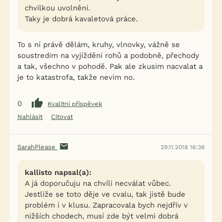
chvilkou uvolnění.
Více informací o souhlasu s marketingem třetích stran
Taky je dobrá kavaletová práce.
najdete
.
zde
To s ní právě dělám, kruhy, vlnovky, vážně se
PŘIHLÁSIT SE K NEWSLETTERU A VYZVEDNOUT DÁREK. 🎁
soustredim na vyjíždění rohů a podobně, přechody
a tak, všechno v pohodě. Pak ale zkusim nacvalat a
NE, DĚKUJI
je to katastrofa, takže nevim no.
0
Kvalitní příspěvek
Nahlásit
Citovat
SarahPlease
29.11.2018 16:36
kallisto napsal(a):
A já doporučuju na chvíli necválat vůbec.
Jestliže se toto děje ve cvalu, tak jistě bude
problém i v klusu. Zapracovala bych nejdřív v
nižších chodech, musí zde být velmi dobrá