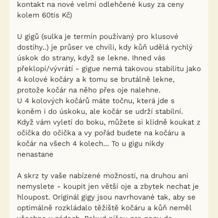
kontakt na nové velmi odlehčené kusy za ceny
kolem 60tis Kč)
U gigů (sulka je termín používaný pro klusové
dostihy..) je průser ve chvíli, kdy kůň udělá rychlý
úskok do strany, když se lekne. Ihned vás
překlopí/vývrátí - gigue nemá takovou stabilitu jako
4 kolové kočáry a k tomu se brutálně lekne,
protože kočár na něho přes oje nalehne.
U 4 kolových kočárů máte točnu, která jde s
koněm i do úskoku, ale kočár se udrží stabilní.
Když vám vyletí do boku, můžete si klidně koukat z
očička do očička a vy pořád budete na kočáru a
kočár na všech 4 kolech... To u gigu nikdy
nenastane
A skrz ty vaše nabízené možnosti, na druhou ani
nemyslete - koupit jen větší oje a zbytek nechat je
hloupost. Originál gigy jsou navrhované tak, aby se
optimálně rozkládalo těžiště kočáru a kůň neměl