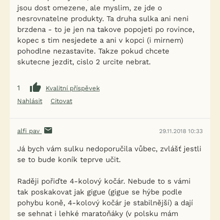
jsou dost omezene, ale myslim, ze jde o
nesrovnatelne produkty. Ta druha sulka ani neni
brzdena - to je jen na takove popojeti po rovince,
kopec s tim nesjedete a ani v kopci (i mirnem)
pohodlne nezastavite. Takze pokud chcete
skutecne jezdit, cislo 2 urcite nebrat.
1
Kvalitní příspěvek
Nahlásit
Citovat
alfi pav
29.11.2018 10:33
Já bych vám sulku nedoporučila vůbec, zvlášť jestli
se to bude koník teprve učit.
Raději pořiďte 4-kolový kočár. Nebude to s vámi
tak poskakovat jak gigue (gigue se hýbe podle
pohybu koně, 4-kolový kočár je stabilnější) a dají
se sehnat i lehké maratoňáky (v polsku mám