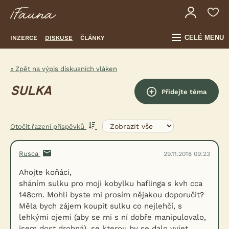
CELÉ MENU
INZERCE
DISKUSE
ČLÁNKY
« Zpět na výpis diskusních vláken
SULKA
Přidejte téma
Otočit řazení příspěvků
Rusca
29.11.2018 09:23
Ahojte koňáci,
sháním sulku pro moji kobylku haflinga s kvh cca
148cm. Mohli byste mi prosím nějakou doporučit?
Měla bych zájem koupit sulku co nejlehčí, s
lehkými ojemi (aby se mi s ní dobře manipulovalo,
jsem dost drobná), se kterou by se dalo vyjet