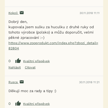
Kokoli
30.11.2018 11:11
Dobrý den,
kupovala jsem sulku za huculku z druhé ruky od
tohoto výrobce (polsko) a můžu doporučit, velmi
pěkné zpracování :-)
https://www.zooprodukt.com/index.php?zbozi_detail=
82804
0
Kvalitní příspěvek
Nahlásit
Citovat
Rusca
30.11.2018 11:21
Děkuji moc za rady a tipy :)
0
Kvalitní příspěvek