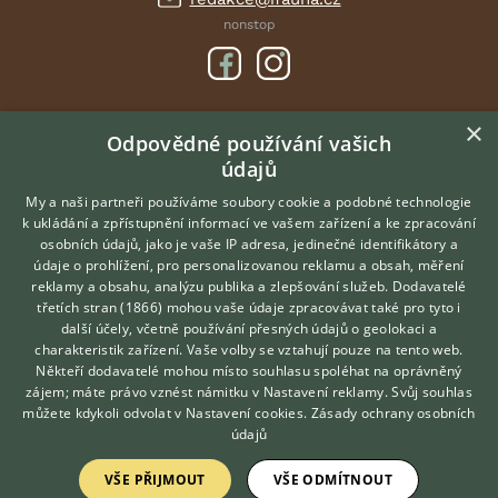
nonstop
×
DOMOVSKÁ STRÁNKA
Odpovědné používání vašich
údajů
INZERCE
DISKUSE
My a naši partneři používáme soubory cookie a podobné technologie
k ukládání a zpřístupnění informací ve vašem zařízení a ke zpracování
ČLÁNKY
osobních údajů, jako je vaše IP adresa, jedinečné identifikátory a
údaje o prohlížení, pro personalizovanou reklamu a obsah, měření
O nás
reklamy a obsahu, analýzu publika a zlepšování služeb.
Dodavatelé
třetích stran (1866)
mohou vaše údaje zpracovávat také pro tyto i
Kontakt
Hledáte zvířecího kamaráda?
další účely, včetně používání přesných údajů o geolokaci a
Zdarma vám poradí
Možnosti zvýraznění inzerátů
charakteristik zařízení. Vaše volby se vztahují pouze na tento web.
VETERINÁŘ ONLINE
Podmínky užití
Někteří dodavatelé mohou místo souhlasu spoléhat na oprávněný
KONZULTOVAT S
zájem; máte právo vznést námitku v
Nastavení reklamy
. Svůj souhlas
Zpracování osobních údajů
VETERINÁŘEM
můžete kdykoli odvolat v
Nastavení cookies
.
Zásady ochrany osobních
údajů
Přihlášení
VŠE PŘIJMOUT
VŠE ODMÍTNOUT
Registrace