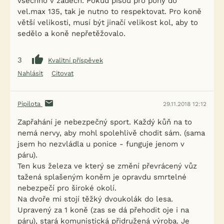
všechno v zádech. Pokud píšou pro pony do
vel.max 135, tak je nutno to respektovat. Pro koně
větší velikosti, musí být jinačí velikost kol, aby to
sedělo a koně nepřetěžovalo.
3
Kvalitní příspěvek
Nahlásit
Citovat
Pipilota
29.11.2018 12:12
Zapřahání je nebezpečný sport. Každý kůň na to
nemá nervy, aby mohl spolehlivě chodit sám. (sama
jsem ho nezvládla u ponice - funguje jenom v
páru).
Ten kus železa ve který se změní převrácený vůz
tažená splašeným koněm je opravdu smrtelné
nebezpečí pro široké okolí.
Na dvoře mi stojí těžký dvoukolák do lesa.
Upravený za 1 koně (zas se dá přehodit oje i na
páru), stará komunistická přidružená výroba. Je