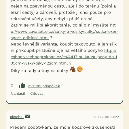
nejen na zpevněnou cestu, ale i do terénu (polní a
lesní cesty) a zároveň, protože ji chci pouze pro
rekreační účely, aby nebyla příliš drahá.
Zatím se mi líbí akorát tahle, co si o ní myslíte
htt
p://www.cavalletto.cz/sulky-a-voziky/sulky/sulka-oxer-
?
sport-edition1.html
Nebo levnější varianta, koupit takovouto, a jen si k
ní přikoupit příslušné oje na většího ponyho
http://
eshop.vsechnoprokone.cz/cs/4417-sulka-za-pony-do-1
?
35cm-vysky-ojky-122cm.html
Díky za rady a tipy na sulky
0
Kvalitní příspěvek
Nahlásit
Citovat
akscha
29.11.2018 10:22
Predem podotykam, ze moje kocarove zkusenosti