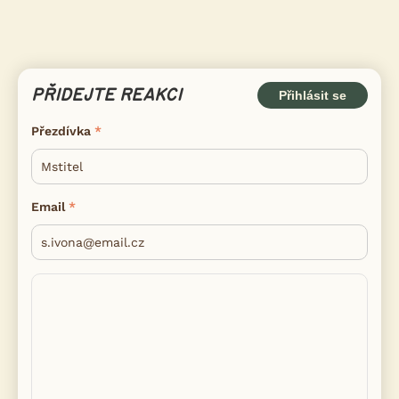
PŘIDEJTE REAKCI
Přihlásit se
Přezdívka
Email