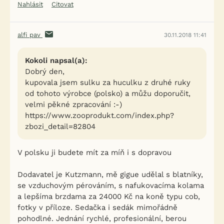
Nahlásit
Citovat
alfi pav
30.11.2018 11:41
Kokoli napsal(a):
Dobrý den,
kupovala jsem sulku za huculku z druhé ruky
od tohoto výrobce (polsko) a můžu doporučit,
velmi pěkné zpracování :-)
https://www.zooprodukt.com/index.php?
zbozi_detail=82804
V polsku ji budete mít za míň i s dopravou
Dodavatel je Kutzmann, mě gigue udělal s blatníky,
se vzduchovým pérováním, s nafukovacíma kolama
a lepšíma brzdama za 24000 Kč na koně typu cob,
fotky v příloze. Sedačka i sedák mimořádně
pohodlné. Jednání rychlé, profesionální, berou