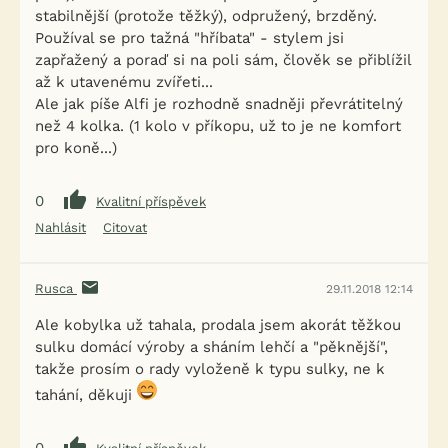
stabilnější (protože těžký), odpružený, brzděný.
Používal se pro tažná "hříbata" - stylem jsi
zapřažený a poraď si na poli sám, člověk se přiblížil
až k utavenému zvířeti...
Ale jak píše Alfi je rozhodně snadněji převrátitelný
než 4 kolka. (1 kolo v příkopu, už to je ne komfort
pro koně...)
0
Kvalitní příspěvek
Nahlásit
Citovat
Rusca
29.11.2018 12:14
Ale kobylka už tahala, prodala jsem akorát těžkou
sulku domácí výroby a sháním lehčí a "pěknější",
takže prosím o rady vyloženě k typu sulky, ne k
tahání, děkuji