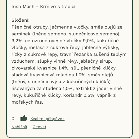
Irish Mash - Krmivo s tradicí
Složení:
Pšeničné otruby, ječmenné vločky, směs olejů ze
semínek (lněné semeno, slunečnicové semeno)
9,2%, celozrnné ovesné vločky 9,0%, kukuřičné
vločky, melasa z cukrové řepy, jablečné výlisky,
řízky z cukrové řepy, travní řezanka sušená teplým
vzduchem, slupky vinné révy, jablečný sirup,
pivovarské kvasnice 1,4%, sůl, pšeničné klíčky,
sladová kvasnicová mladina 1,0%, směs olejů
(lněný, slunečnicový a z kukuřičných klíčků)
lisovaných za studena 1,0%, extrakt z jader vinné
révy, kukuřičné klíčky, koriandr 0,5%, vápník z
mořských řas.
0
Kvalitní příspěvek
Nahlásit
Citovat