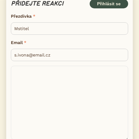
PŘIDEJTE REAKCI
Přihlásit se
Přezdívka
Email