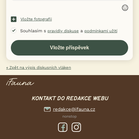
Vložte fotografii
Souhlasím s
a
pravidly diskuse
podmínkami užití
« Zpět na výpis diskusních vláken
KONTAKT DO REDAKCE WEBU
redakce@ifauna.cz
nonstop