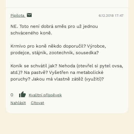
Pipilota
6.12.2018 17:47
NE. Toto není dobrá směs pro už jednou
schváceného koně.
Krmivo pro koně někdo doporučil? Výrobce,
prodejce, stájník, zootechnik, sousedka?
Koník se schvátil jak? Nehoda (otevřel si pytel ovsa,
atd.)? Na pastvě? Vyšetřen na metabolické
poruchy? Jakou má vlastně zátěž (využití)?
0
Kvalitní příspěvek
Nahlásit
Citovat