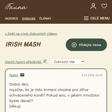
CELÉ MENU
INZERCE
DISKUSE
ČLÁNKY
« Zpět na výpis diskusních vláken
IRISH MASH
Přidejte téma
Otočit řazení příspěvků
faatin
5.12.2018 22:41
Dobrý den,
myslíte, že je toto krmení vhodné pro dříve
schváceného koně? Pokud ano, v jakém množství
byste dávali?
Děkuji