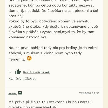
Hodně jsem to zpomalila, a i když to není úplně
zaostřené, kůň po celou dobu kontaktu nezavřel
tlamu, tj. nestiskl. Do člověka narazil plecemi a šel
přes něj.
Pokud by to bylo dotvořeno koněm ve smyslu
skutečného útoku, kdy došlo k neplánované chybě
člověka v průběhu vystoupení,myslím, že by tam
kousanec natvrdo byl.
No, na první pohled tedy nic pro hrdiny, je to velmi
efektní, s mužem s kloboukem bych tedy
neměnila.
0
Kvalitní příspěvek
Nahlásit
Citovat
koně
7.12.2018 22:33
Mě právě přišlo,že tou otevřenou hubou narazil
člověku do ramene.Nestiskl.