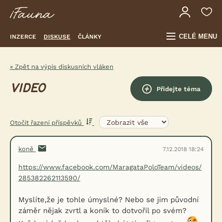
CELÉ MENU
INZERCE
DISKUSE
ČLÁNKY
« Zpět na výpis diskusních vláken
VIDEO
Přidejte téma
Otočit řazení příspěvků
koně
7.12.2018 18:24
https://www.facebook.com/MaragataPoloTeam/videos/
285382262113590/
Myslíte,že je tohle úmyslné? Nebo se jim původní
záměr nějak zvrtl a koník to dotvořil po svém?