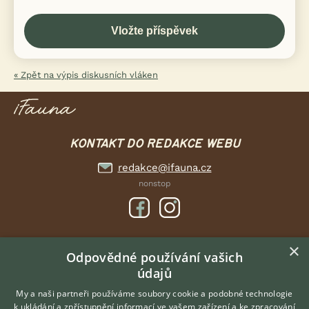
« Zpět na výpis diskusních vláken
KONTAKT DO REDAKCE WEBU
redakce@ifauna.cz
nonstop
×
DOMOVSKÁ STRÁNKA
Odpovědné používání vašich
údajů
INZERCE
DISKUSE
My a naši partneři používáme soubory cookie a podobné technologie
k ukládání a zpřístupnění informací ve vašem zařízení a ke zpracování
ČLÁNKY