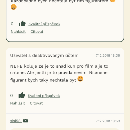
Každopádně bych nechtěla být tím figurantem
0
Kvalitní příspěvek
Nahlásit
Citovat
Uživatel s deaktivovaným účtem
7.12.2018 18:36
Na FB koluje ze je to snad kun pro film a je to
chtene. Ale jestli je to pravda nevim. Nicmene
figurant bych taky nechtela byt
0
Kvalitní příspěvek
Nahlásit
Citovat
sisi58
7.12.2018 19:59