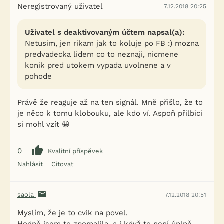
Neregistrovaný uživatel
7.12.2018 20:25
Uživatel s deaktivovaným účtem napsal(a):
Netusim, jen rikam jak to koluje po FB :) mozna
predvadecka lidem co to neznaji, nicmene
konik pred utokem vypada uvolnene a v
pohode
Právě že reaguje až na ten signál. Mně přišlo, že to
je něco k tomu klobouku, ale kdo ví. Aspoň přilbici
si mohl vzít 😀
0
Kvalitní příspěvek
Nahlásit
Citovat
saola
7.12.2018 20:51
Myslím, že je to cvik na povel.