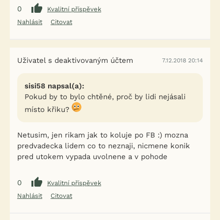
0
Kvalitní příspěvek
Nahlásit
Citovat
Uživatel s deaktivovaným účtem
7.12.2018 20:14
sisi58 napsal(a):
Pokud by to bylo chtěné, proč by lidi nejásali
místo křiku?
Netusim, jen rikam jak to koluje po FB :) mozna
predvadecka lidem co to neznaji, nicmene konik
pred utokem vypada uvolnene a v pohode
0
Kvalitní příspěvek
Nahlásit
Citovat