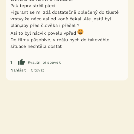
Pak teprv strčil plecí.
Figurant se mi zdá dostatečně oblečený do tlusté
vrstvy,že něco asi od koně čekal .Ale jestli byl
plán,aby přes člověka i přešel ?
Asi to byl nácvik povelu vpřed
Do filmu působivé, v reálu bych do takovéhle
situace nechtěla dostat
1
Kvalitní příspěvek
Nahlásit
Citovat