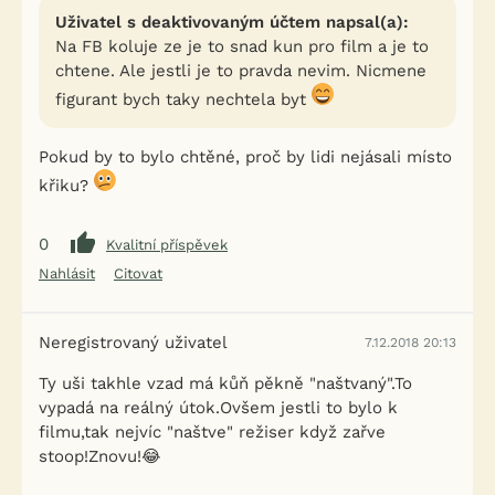
Uživatel s deaktivovaným účtem napsal(a):
Na FB koluje ze je to snad kun pro film a je to
chtene. Ale jestli je to pravda nevim. Nicmene
figurant bych taky nechtela byt
Pokud by to bylo chtěné, proč by lidi nejásali místo
křiku?
0
Kvalitní příspěvek
Nahlásit
Citovat
Neregistrovaný uživatel
7.12.2018 20:13
Ty uši takhle vzad má kůň pěkně "naštvaný".To
vypadá na reálný útok.Ovšem jestli to bylo k
filmu,tak nejvíc "naštve" režiser když zařve
stoop!Znovu!😂