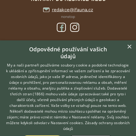
redakce@ifauna.cz
nonstop
×
DOMOVSKÁ STRÁNKA
Odpovědné používání vašich
údajů
INZERCE
DISKUSE
My a naši partneři používáme soubory cookie a podobné technologie
k ukládání a zpřístupnění informací ve vašem zařízení a ke zpracování
ČLÁNKY
osobních údajů, jako je vaše IP adresa, jedinečné identifikátory a
údaje o prohlížení, pro personalizovanou reklamu a obsah, měření
O nás
reklamy a obsahu, analýzu publika a zlepšování služeb.
Dodavatelé
třetích stran (1866)
mohou vaše údaje zpracovávat také pro tyto i
Kontakt
Hledáte zvířecího kamaráda?
další účely, včetně používání přesných údajů o geolokaci a
Zdarma vám poradí
Možnosti zvýraznění inzerátů
charakteristik zařízení. Vaše volby se vztahují pouze na tento web.
VETERINÁŘ ONLINE
Podmínky užití
Někteří dodavatelé mohou místo souhlasu spoléhat na oprávněný
KONZULTOVAT S
zájem; máte právo vznést námitku v
Nastavení reklamy
. Svůj souhlas
Zpracování osobních údajů
VETERINÁŘEM
můžete kdykoli odvolat v
Nastavení cookies
.
Zásady ochrany osobních
údajů
Přihlášení