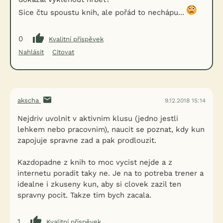
Sice čtu spoustu knih, ale pořád to nechápu...
0
Kvalitní příspěvek
Nahlásit
Citovat
akscha
9.12.2018 15:14
Nejdriv uvolnit v aktivnim klusu (jedno jestli
lehkem nebo pracovnim), naucit se poznat, kdy kun
zapojuje spravne zad a pak prodlouzit.
Kazdopadne z knih to moc vycist nejde a z
internetu poradit taky ne. Je na to potreba trener a
idealne i zkuseny kun, aby si clovek zazil ten
spravny pocit. Takze tim bych zacala.
1
Kvalitní příspěvek