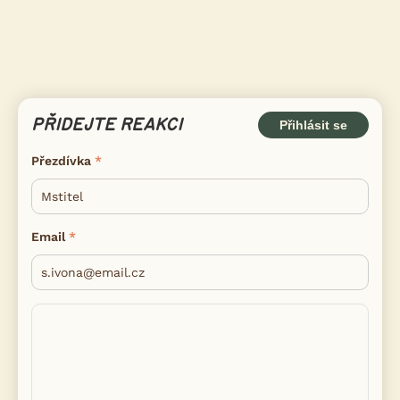
PŘIDEJTE REAKCI
Přihlásit se
Přezdívka
Email