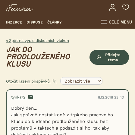
CELÉ MENU
INZERCE
DISKUSE
ČLÁNKY
« Zpět na výpis diskusních vláken
JAK DO
Přidejte
PRODLOUŽENÉHO
téma
KLUSU
Otočit řazení příspěvků
tynka72
8.12.2018 22:43
Dobrý den...
Jak správně dostat koně z trpkého pracovního
klusu do klidného prodlouženého klusu bez
problémů v taktech a podsadit si ho, tak aby
dokázal vyklenout hřbet?