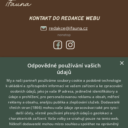
KONTAKT DO REDAKCE WEBU
redakce@ifauna.cz
nonstop
×
DOMOVSKÁ STRÁNKA
Odpovědné používání vašich
údajů
INZERCE
DISKUSE
My a naši partneři používáme soubory cookie a podobné technologie
k ukládání a zpřístupnění informací ve vašem zařízení a ke zpracování
ČLÁNKY
osobních údajů, jako je vaše IP adresa, jedinečné identifikátory a
údaje o prohlížení, pro personalizovanou reklamu a obsah, měření
O nás
reklamy a obsahu, analýzu publika a zlepšování služeb.
Dodavatelé
třetích stran (1866)
mohou vaše údaje zpracovávat také pro tyto i
Kontakt
Hledáte zvířecího kamaráda?
další účely, včetně používání přesných údajů o geolokaci a
Zdarma vám poradí
Možnosti zvýraznění inzerátů
charakteristik zařízení. Vaše volby se vztahují pouze na tento web.
VETERINÁŘ ONLINE
Podmínky užití
Někteří dodavatelé mohou místo souhlasu spoléhat na oprávněný