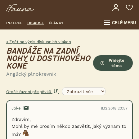
CELÉ MENU
INZERCE
DISKUSE
ČLÁNKY
« Zpět na výpis diskusních vláken
BANDÁŽE NA ZADNÍ
NOHY U DOSTIHOVÉHO
Přidejte
KONĚ
téma
Anglický plnokrevník
Otočit řazení příspěvků
Joke
8.12.2018 23:57
Zdravím,
Mohl by mě prosím někdo zasvětit, jaký význam to
má?