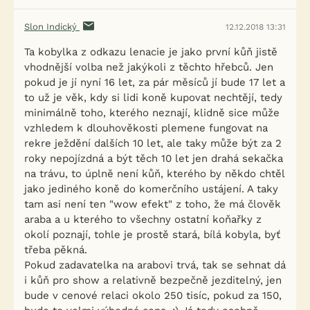
Slon Indický
12.12.2018 13:31
Ta kobylka z odkazu lenacie je jako první kůň jistě
vhodnější volba než jakýkoli z těchto hřebců. Jen
pokud je jí nyní 16 let, za pár měsíců jí bude 17 let a
to už je věk, kdy si lidi koně kupovat nechtějí, tedy
minimálně toho, kterého neznají, klidně sice může
vzhledem k dlouhověkosti plemene fungovat na
rekre ježdění dalších 10 let, ale taky může být za 2
roky nepojízdná a být těch 10 let jen drahá sekačka
na trávu, to úplně není kůň, kterého by někdo chtěl
jako jediného koně do komerčního ustájení. A taky
tam asi není ten "wow efekt" z toho, že má člověk
araba a u kterého to všechny ostatní koňařky z
okolí poznají, tohle je prostě stará, bílá kobyla, byť
třeba pěkná.
Pokud zadavatelka na arabovi trvá, tak se sehnat dá
i kůň pro show a relativně bezpečně jezditelný, jen
bude v cenové relaci okolo 250 tisíc, pokud za 150,