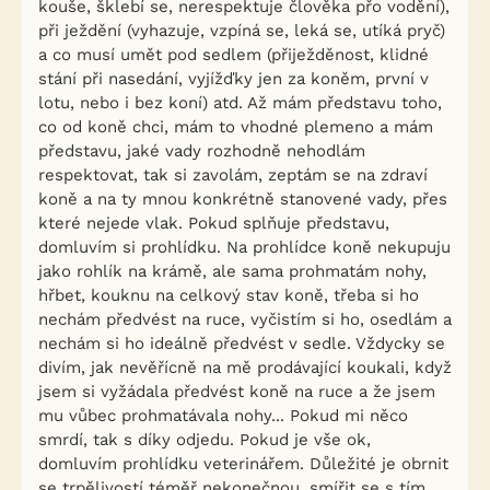
kouše, šklebí se, nerespektuje člověka přo vodění),
při ježdění (vyhazuje, vzpíná se, leká se, utíká pryč)
a co musí umět pod sedlem (přiježděnost, klidné
stání při nasedání, vyjížďky jen za koněm, první v
lotu, nebo i bez koní) atd. Až mám představu toho,
co od koně chci, mám to vhodné plemeno a mám
představu, jaké vady rozhodně nehodlám
respektovat, tak si zavolám, zeptám se na zdraví
koně a na ty mnou konkrétně stanovené vady, přes
které nejede vlak. Pokud splňuje představu,
domluvím si prohlídku. Na prohlídce koně nekupuju
jako rohlík na krámě, ale sama prohmatám nohy,
hřbet, kouknu na celkový stav koně, třeba si ho
nechám předvést na ruce, vyčistím si ho, osedlám a
nechám si ho ideálně předvést v sedle. Vždycky se
divím, jak nevěřícně na mě prodávající koukali, když
jsem si vyžádala předvést koně na ruce a že jsem
mu vůbec prohmatávala nohy... Pokud mi něco
smrdí, tak s díky odjedu. Pokud je vše ok,
domluvím prohlídku veterinářem. Důležité je obrnit
se trpělivostí téměř nekonečnou, smířit se s tím,