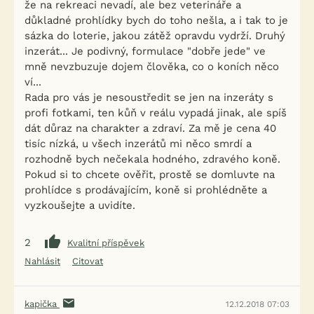
že na rekreaci nevadí, ale bez veterináře a
důkladné prohlídky bych do toho nešla, a i tak to je
sázka do loterie, jakou zátěž opravdu vydrží. Druhý
inzerát... Je podivný, formulace "dobře jede" ve
mně nevzbuzuje dojem člověka, co o koních něco
ví...
Rada pro vás je nesoustředit se jen na inzeráty s
profi fotkami, ten kůň v reálu vypadá jinak, ale spíš
dát důraz na charakter a zdraví. Za mě je cena 40
tisíc nízká, u všech inzerátů mi něco smrdí a
rozhodně bych nečekala hodného, zdravého koně.
Pokud si to chcete ověřit, prostě se domluvte na
prohlídce s prodávajícím, koně si prohlédněte a
vyzkoušejte a uvidíte.
2
Kvalitní příspěvek
Nahlásit
Citovat
kapička
12.12.2018 07:03