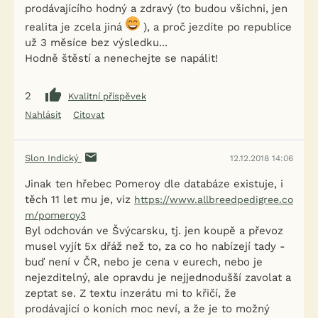
prodávajícího hodný a zdravý (to budou všichni, jen
realita je zcela jiná
), a proč jezdíte po republice
už 3 měsíce bez výsledku...
Hodně štěstí a nenechejte se napálit!
2
Kvalitní příspěvek
Nahlásit
Citovat
Slon Indický
12.12.2018 14:06
Jinak ten hřebec Pomeroy dle databáze existuje, i
těch 11 let mu je, viz
https://www.allbreedpedigree.co
m/pomeroy3
Byl odchován ve Švýcarsku, tj. jen koupě a převoz
musel vyjít 5x dřáž než to, za co ho nabízejí tady -
buď není v ČR, nebo je cena v eurech, nebo je
nejezditelný, ale opravdu je nejjednodušší zavolat a
zeptat se. Z textu inzerátu mi to křičí, že
prodávající o koních moc neví, a že je to možný