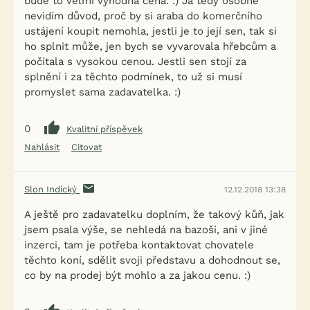
bude to velmi výhodná cena. :) Já tedy osobně
nevidím důvod, proč by si araba do komerčního
ustájení koupit nemohla, jestli je to její sen, tak si
ho splnit může, jen bych se vyvarovala hřebcům a
počítala s vysokou cenou. Jestli sen stojí za
splnění i za těchto podmínek, to už si musí
promyslet sama zadavatelka. :)
0
Kvalitní příspěvek
Nahlásit
Citovat
Slon Indický
12.12.2018 13:38
A ještě pro zadavatelku doplním, že takový kůň, jak
jsem psala výše, se nehledá na bazoši, ani v jiné
inzerci, tam je potřeba kontaktovat chovatele
těchto koní, sdělit svoji představu a dohodnout se,
co by na prodej být mohlo a za jakou cenu. :)