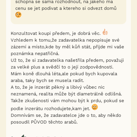
schopna se sama rozhodnout, na jakeho ma
cenu se jet podivat a ktereho si odvezt domů
Konzultovat koupi předem, je dobrá věc.
Vzhledem k tomu,že zadavatelka nepopisuje své
zázemí a místo,kde by měl kůň stát, přijde mi vaše
poznámka nepatřičná.
Už to, že si zadavatelka našetřila předem, považuji
za velké plus a svědčí to o její zodpovědnosti.
Mám koně dlouhá léta,ale pokud bych kupovala
araba, taky bych se musela radit.
A to, že je inzerát pěkný a líbivý vůbec nic
neznamená, realita může být diametrálně odlišná.
Takže zkušenosti vám mohou být k prdu, pokud se
podle inzerátu rozhodujete,kam jet.
Domnívám se, že zadavatelce jde o to, aby někdo
posoudil PŮVOD těchto arabů.