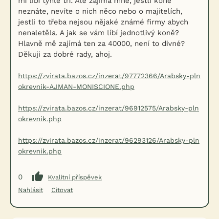
mi líbí tyhle tři. Ale zajímá mně, jestli koně
neznáte, nevíte o nich něco nebo o majitelích,
jestli to třeba nejsou nějaké známé firmy abych
nenaletěla. A jak se vám líbí jednotlivý koně?
Hlavně mě zajímá ten za 40000, není to divné?
Děkuji za dobré rady, ahoj.
https://zvirata.bazos.cz/inzerat/97772366/Arabsky-pln
okrevnik-AJMAN-MONISCIONE.php
https://zvirata.bazos.cz/inzerat/96912575/Arabsky-pln
okrevnik.php
https://zvirata.bazos.cz/inzerat/96293126/Arabsky-pln
okrevnik.php
0
Kvalitní příspěvek
Nahlásit
Citovat