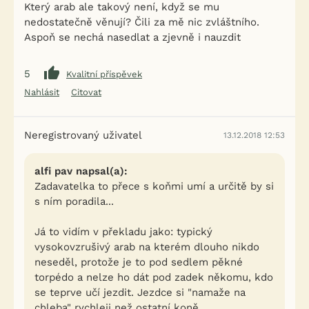
Který arab ale takový není, když se mu
nedostatečně věnují? Čili za mě nic zvláštního.
Aspoň se nechá nasedlat a zjevně i nauzdit
5
Kvalitní příspěvek
Nahlásit
Citovat
Neregistrovaný uživatel
13.12.2018 12:53
alfi pav napsal(a):
Zadavatelka to přece s koňmi umí a určitě by si
s ním poradila...
Já to vidím v překladu jako: typický
vysokovzrušivý arab na kterém dlouho nikdo
neseděl, protože je to pod sedlem pěkné
torpédo a nelze ho dát pod zadek někomu, kdo
se teprve učí jezdit. Jezdce si "namaže na
chleba" rychleji než ostatní koně.