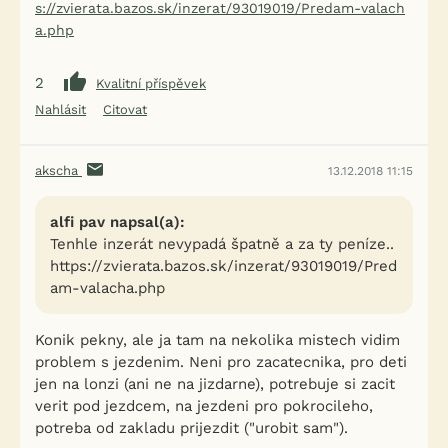
s://zvierata.bazos.sk/inzerat/93019019/Predam-valach
a.php
2
Kvalitní příspěvek
Nahlásit
Citovat
akscha
13.12.2018 11:15
alfi pav napsal(a):
Tenhle inzerát nevypadá špatně a za ty peníze..
https://zvierata.bazos.sk/inzerat/93019019/Pred
am-valacha.php
Konik pekny, ale ja tam na nekolika mistech vidim
problem s jezdenim. Neni pro zacatecnika, pro deti
jen na lonzi (ani ne na jizdarne), potrebuje si zacit
verit pod jezdcem, na jezdeni pro pokrocileho,
potreba od zakladu prijezdit ("urobit sam").