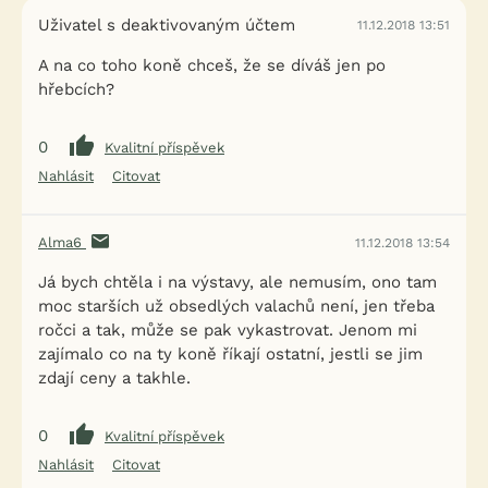
Uživatel s deaktivovaným účtem
11.12.2018 13:51
A na co toho koně chceš, že se díváš jen po
hřebcích?
0
Kvalitní příspěvek
Nahlásit
Citovat
Alma6
11.12.2018 13:54
Já bych chtěla i na výstavy, ale nemusím, ono tam
moc starších už obsedlých valachů není, jen třeba
ročci a tak, může se pak vykastrovat. Jenom mi
zajímalo co na ty koně říkají ostatní, jestli se jim
zdají ceny a takhle.
0
Kvalitní příspěvek
Nahlásit
Citovat