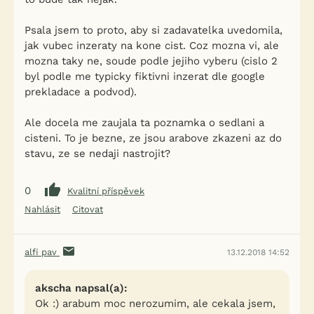
Psala jsem to proto, aby si zadavatelka uvedomila,
jak vubec inzeraty na kone cist. Coz mozna vi, ale
mozna taky ne, soude podle jejiho vyberu (cislo 2
byl podle me typicky fiktivni inzerat dle google
prekladace a podvod).
Ale docela me zaujala ta poznamka o sedlani a
cisteni. To je bezne, ze jsou arabove zkazeni az do
stavu, ze se nedaji nastrojit?
0
Kvalitní příspěvek
Nahlásit
Citovat
alfi pav
13.12.2018 14:52
akscha napsal(a):
Ok :) arabum moc nerozumim, ale cekala jsem,