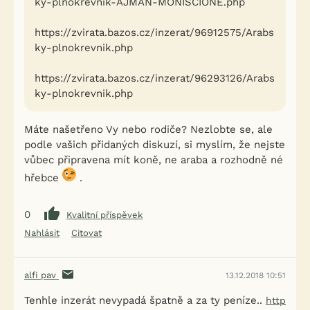
ky-plnokrevnik-AJMAN-MONISCIONE.php
https://zvirata.bazos.cz/inzerat/96912575/Arabs
ky-plnokrevnik.php
https://zvirata.bazos.cz/inzerat/96293126/Arabs
ky-plnokrevnik.php
Máte našetřeno Vy nebo rodiče? Nezlobte se, ale
podle vašich přidaných diskuzí, si myslím, že nejste
vůbec připravena mít koně, ne araba a rozhodně né
hřebce
.
0
Kvalitní příspěvek
Nahlásit
Citovat
alfi pav
13.12.2018 10:51
Tenhle inzerát nevypadá špatně a za ty peníze..
http