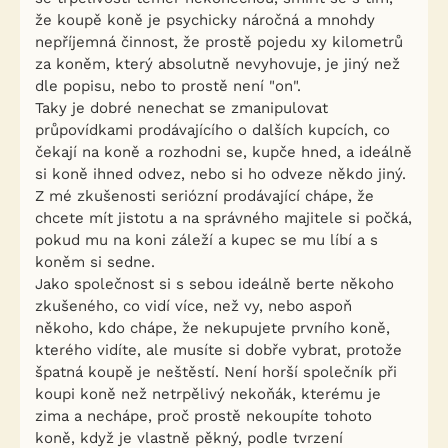
že koupě koně je psychicky náročná a mnohdy
nepříjemná činnost, že prostě pojedu xy kilometrů
za koněm, který absolutně nevyhovuje, je jiný než
dle popisu, nebo to prostě není "on".
Taky je dobré nenechat se zmanipulovat
průpovídkami prodávajícího o dalších kupcích, co
čekají na koně a rozhodni se, kupče hned, a ideálně
si koně ihned odvez, nebo si ho odveze někdo jiný.
Z mé zkušenosti seriózní prodávající chápe, že
chcete mít jistotu a na správného majitele si počká,
pokud mu na koni záleží a kupec se mu líbí a s
koněm si sedne.
Jako společnost si s sebou ideálně berte někoho
zkušeného, co vidí více, než vy, nebo aspoň
někoho, kdo chápe, že nekupujete prvního koně,
kterého vidíte, ale musíte si dobře vybrat, protože
špatná koupě je neštěstí. Není horší společník při
koupi koně než netrpělivý nekoňák, kterému je
zima a nechápe, proč prostě nekoupíte tohoto
koně, když je vlastně pěkný, podle tvrzení