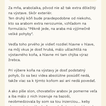
Za mňa, arabolaika, pôvod nie až tak extra dôležitý
na výstave. Skôr exteriér.
Ten druhý kôň bude pravdepodobne od niekoho,
kto sa arabom extra nerozumie, vzhľadom na
formuláciu “Pěkně jede, na araba má výjímečně
velké pohyby“.
Vedľa toho prvého je vidieť rozdiel hlavne v hlave,
na môj vkus je dosť hrubá, málo ušlachtilá na
výstavného koňa, a hlavne mi tam chýba výraz
žrebca.
Pri výbere koňa na výstavy je dosť podstatný
pohyb, čo sa bez videa absolútne posúdiť nedá,
takže viac sa k týmto koňom asi ani nedá povedať.
A ako píše slon, chovateľov arabov je pomerne veľa
a iba málo z nich inzeruje na bazoši,
neobmedzovala by som sa tou inzerciou... keby