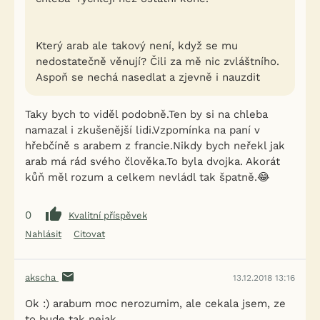
Který arab ale takový není, když se mu
nedostatečně věnují? Čili za mě nic zvláštního.
Aspoň se nechá nasedlat a zjevně i nauzdit
Taky bych to viděl podobně.Ten by si na chleba
namazal i zkušenější lidi.Vzpomínka na paní v
hřebčíně s arabem z francie.Nikdy bych neřekl jak
arab má rád svého člověka.To byla dvojka. Akorát
kůň měl rozum a celkem nevládl tak špatně.😂
0
Kvalitní příspěvek
Nahlásit
Citovat
akscha
13.12.2018 13:16
Ok :) arabum moc nerozumim, ale cekala jsem, ze
to bude tak nejak.