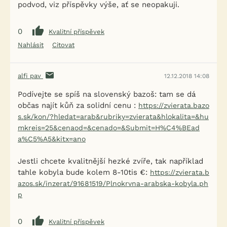
podvod, viz příspěvky výše, ať se neopakuji.
0
Kvalitní příspěvek
Nahlásit
Citovat
alfi pav
12.12.2018 14:08
Podívejte se spíš na slovenský bazoš: tam se dá
občas najít kůň za solidní cenu :
https://zvierata.bazo
s.sk/kon/?hledat=arab&rubriky=zvierata&hlokalita=&hu
mkreis=25&cenaod=&cenado=&Submit=H%C4%BEad
a%C5%A5&kitx=ano
Jestli chcete kvalitnější hezké zvíře, tak například
tahle kobyla bude kolem 8-10tis €:
https://zvierata.b
azos.sk/inzerat/91681519/Plnokrvna-arabska-kobyla.ph
p
0
Kvalitní příspěvek