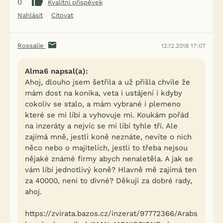
0
Kvalitní příspěvek
Nahlásit
Citovat
Rossalie
12.12.2018 17:07
Alma6 napsal(a):
Ahoj, dlouho jsem šetřila a už přišla chvíle že
mám dost na koníka, veta i ustájení i kdyby
cokoliv se stalo, a mám vybrané i plemeno
které se mi líbí a vyhovuje mi. Koukám pořád
na inzeráty a nejvíc se mi líbí tyhle tři. Ale
zajímá mně, jestli koně neznáte, nevíte o nich
něco nebo o majitelích, jestli to třeba nejsou
nějaké známé firmy abych nenaletěla. A jak se
vám líbí jednotlivý koně? Hlavně mě zajímá ten
za 40000, není to divné? Děkuji za dobré rady,
ahoj.
https://zvirata.bazos.cz/inzerat/97772366/Arabs