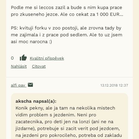
Podle me si leccos zazil a bude s nim kupa prace
pro zkuseneho jezce. Ale co cekat za 1 000 EUR...
PS: kvituji forku v zoo postoji, ale zrovna tady by
me zajimala i z prace pod sedlem. Ale to uz jsem
asi moc narocna :)
0
Kvalitní příspěvek
Nahlásit
Citovat
alfi pav
13.12.2018 12:37
akscha napsal(a):
Konik pekny, ale ja tam na nekolika mistech
vidim problem s jezdenim. Neni pro
zacatecnika, pro deti jen na lonzi (ani ne na
jizdarne), potrebuje si zacit verit pod jezdcem,
na jezdeni pro pokrocileho, potreba od zakladu