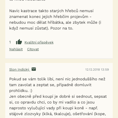
Navíc kastrace takto starých hřebců nemusí
znamenat konec jejich hřebčím projevům -
nebudou moc dělat hříbátka, ale zbytek může (i
když nemusí zůstat). Pozor na to.
1
Kvalitní příspěvek
Nahlásit
Citovat
Slon Indický
12.12.2018 13:59
Pokud se vám tolik líbí, není nic jednoduššího než
tam zavolat a zeptat se, případně domluvit
prohlídku. :)
Jen obecně před koupí je dobré si sednout, sepsat
si, co opravdu chci, co by mi vadilo a co jsou
naprosto vylučující vady při koupi koně - např.
stájové zlozvyky (klká, tkalcuje), ošetřování (kope,