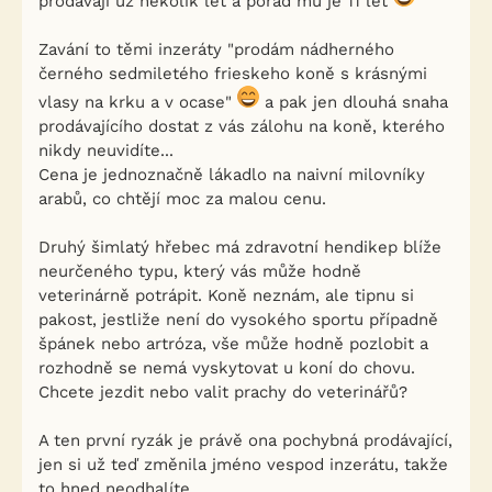
prodávají už několik let a pořád mu je 11 let
Zavání to těmi inzeráty "prodám nádherného
černého sedmiletého frieskeho koně s krásnými
vlasy na krku a v ocase"
a pak jen dlouhá snaha
prodávajícího dostat z vás zálohu na koně, kterého
nikdy neuvidíte...
Cena je jednoznačně lákadlo na naivní milovníky
arabů, co chtějí moc za malou cenu.
Druhý šimlatý hřebec má zdravotní hendikep blíže
neurčeného typu, který vás může hodně
veterinárně potrápit. Koně neznám, ale tipnu si
pakost, jestliže není do vysokého sportu případně
špánek nebo artróza, vše může hodně pozlobit a
rozhodně se nemá vyskytovat u koní do chovu.
Chcete jezdit nebo valit prachy do veterinářů?
A ten první ryzák je právě ona pochybná prodávající,
jen si už teď změnila jméno vespod inzerátu, takže
to hned neodhalíte