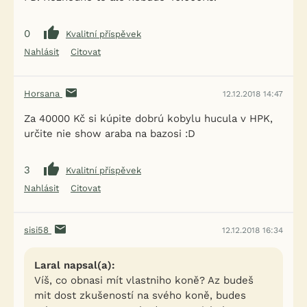
0
Kvalitní příspěvek
Nahlásit
Citovat
Horsana
12.12.2018 14:47
Za 40000 Kč si kúpite dobrú kobylu hucula v HPK,
určite nie show araba na bazosi :D
3
Kvalitní příspěvek
Nahlásit
Citovat
sisi58
12.12.2018 16:34
Laral napsal(a):
Víš, co obnasi mít vlastniho koně? Az budeš
mit dost zkušeností na svého koně, budes