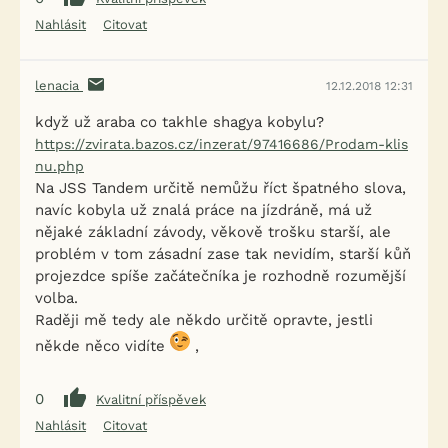
Nahlásit
Citovat
lenacia
12.12.2018 12:31
když už araba co takhle shagya kobylu?
https://zvirata.bazos.cz/inzerat/97416686/Prodam-klis
nu.php
Na JSS Tandem určitě nemůžu říct špatného slova,
navíc kobyla už znalá práce na jízdráně, má už
nějaké základní závody, věkově trošku starší, ale
problém v tom zásadní zase tak nevidím, starší kůň
projezdce spíše začátečníka je rozhodně rozumější
volba.
Raději mě tedy ale někdo určitě opravte, jestli
někde něco vidíte
,
0
Kvalitní příspěvek
Nahlásit
Citovat