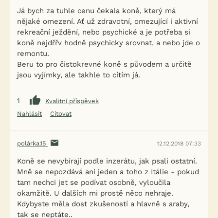
Já bych za tuhle cenu čekala koně, který má
nějaké omezení. Ať už zdravotní, omezující i aktivní
rekreační ježdění, nebo psychické a je potřeba si
koně nejdřřv hodně psychicky srovnat, a nebo jde o
remontu.
Beru to pro čistokrevné koně s původem a určitě
jsou vyjímky, ale takhle to cítím já.
1
Kvalitní příspěvek
Nahlásit
Citovat
polárka.15
12.12.2018 07:33
Koně se nevybírají podle inzerátu, jak psali ostatní.
Mně se nepozdává ani jeden a toho z Itálie - pokud
tam nechci jet se podívat osobně, vyloučila
okamžitě. U dalších mi prostě něco nehraje.
Kdybyste měla dost zkušeností a hlavně s araby,
tak se neptáte..