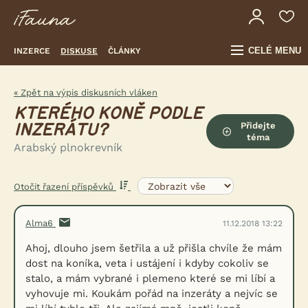
CELÉ MENU
INZERCE
DISKUSE
ČLÁNKY
« Zpět na výpis diskusních vláken
KTERÉHO KONĚ PODLE
Přidejte
INZERÁTU?
téma
Arabský plnokrevník
Otočit řazení příspěvků
Alma6
11.12.2018 13:22
Ahoj, dlouho jsem šetřila a už přišla chvíle že mám
dost na koníka, veta i ustájení i kdyby cokoliv se
stalo, a mám vybrané i plemeno které se mi líbí a
vyhovuje mi. Koukám pořád na inzeráty a nejvíc se