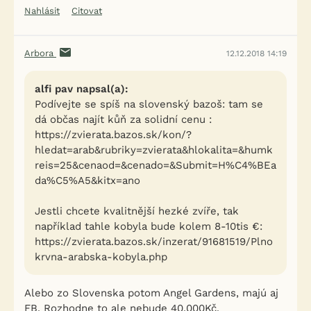
Nahlásit
Citovat
Arbora
12.12.2018 14:19
alfi pav napsal(a):
Podívejte se spíš na slovenský bazoš: tam se
dá občas najít kůň za solidní cenu :
https://zvierata.bazos.sk/kon/?
hledat=arab&rubriky=zvierata&hlokalita=&humk
reis=25&cenaod=&cenado=&Submit=H%C4%BEa
da%C5%A5&kitx=ano
Jestli chcete kvalitnější hezké zvíře, tak
například tahle kobyla bude kolem 8-10tis €:
https://zvierata.bazos.sk/inzerat/91681519/Plno
krvna-arabska-kobyla.php
Alebo zo Slovenska potom Angel Gardens, majú aj
FB. Rozhodne to ale nebude 40.000Kč.