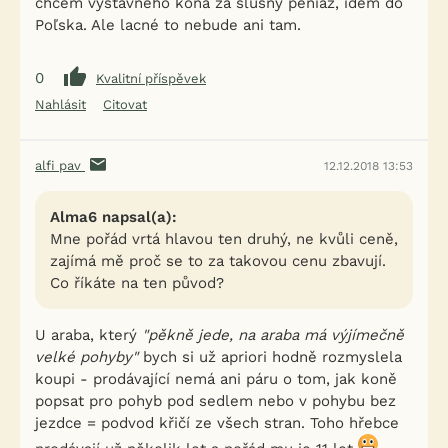
chcem výstavného koňa za slušný peniaz, idem do
Poľska. Ale lacné to nebude ani tam.
0
Kvalitní příspěvek
Nahlásit
Citovat
alfi pav
12.12.2018 13:53
Alma6 napsal(a):
Mne pořád vrtá hlavou ten druhý, ne kvůli ceně,
zajímá mě proč se to za takovou cenu zbavují.
Co říkáte na ten původ?
U araba, který
"pěkně jede, na araba má výjímečně
velké pohyby"
bych si už apriori hodně rozmyslela
koupi - prodávající nemá ani páru o tom, jak koně
popsat pro pohyb pod sedlem nebo v pohybu bez
jezdce = podvod křičí ze všech stran. Toho hřebce