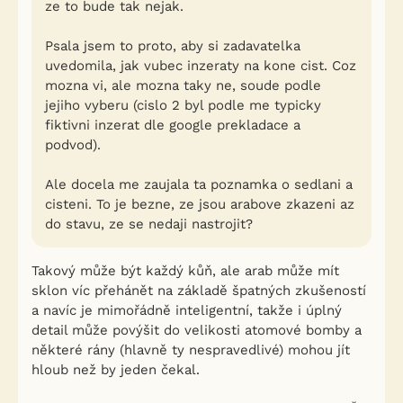
ze to bude tak nejak.
Psala jsem to proto, aby si zadavatelka
uvedomila, jak vubec inzeraty na kone cist. Coz
mozna vi, ale mozna taky ne, soude podle
jejiho vyberu (cislo 2 byl podle me typicky
fiktivni inzerat dle google prekladace a
podvod).
Ale docela me zaujala ta poznamka o sedlani a
cisteni. To je bezne, ze jsou arabove zkazeni az
do stavu, ze se nedaji nastrojit?
Takový může být každý kůň, ale arab může mít
sklon víc přehánět na základě špatných zkušeností
a navíc je mimořádně inteligentní, takže i úplný
detail může povýšit do velikosti atomové bomby a
některé rány (hlavně ty nespravedlivé) mohou jít
hloub než by jeden čekal.