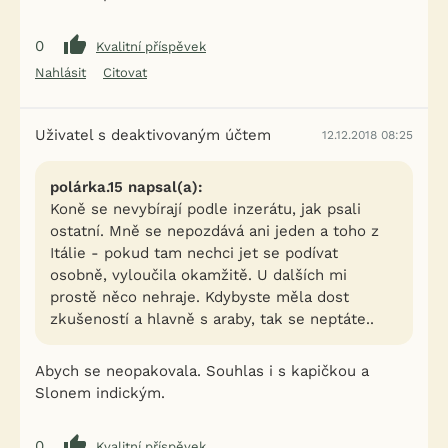
0
Kvalitní příspěvek
Nahlásit
Citovat
Uživatel s deaktivovaným účtem
12.12.2018 08:25
polárka.15 napsal(a):
Koně se nevybírají podle inzerátu, jak psali
ostatní. Mně se nepozdává ani jeden a toho z
Itálie - pokud tam nechci jet se podívat
osobně, vyloučila okamžitě. U dalších mi
prostě něco nehraje. Kdybyste měla dost
zkušeností a hlavně s araby, tak se neptáte..
Abych se neopakovala. Souhlas i s kapičkou a
Slonem indickým.
0
Kvalitní příspěvek