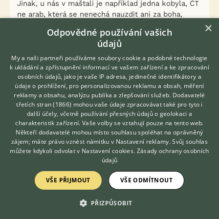
Jinak, u nás v maštali je například jedna kobyla, ČT
ne arab, která se nenechá nauzdit ani za boha,
×
nikdo neví proč - ona to ví a nepoví... Pracuje jen na
Odpovědné používání vašich
ohlávce, ke které je přidělané udidlo. Stává se to a
údajů
opravy takových koní jsou na dlouho a pro
zkušeného.
My a naši partneři používáme soubory cookie a podobné technologie
k ukládání a zpřístupnění informací ve vašem zařízení a ke zpracování
osobních údajů, jako je vaše IP adresa, jedinečné identifikátory a
Můj starší hřebec tahal v jedničce a jevil se velmi
údaje o prohlížení, pro personalizovanou reklamu a obsah, měření
dobře, ale jeho trenér zápřahu ho totálně zprasil,
reklamy a obsahu, analýzu publika a zlepšování služeb.
Dodavatelé
protože si s arabskou osobností skrz vlastní
třetích stran (1866)
mohou vaše údaje zpracovávat také pro tyto i
Hledáte zvířecího kamaráda?
pokroucené ego neuměl poradit, a mě chvíli trvalo,
další účely, včetně používání přesných údajů o geolokaci a
Zdarma vám poradí
než mi to došlo (bití a různé jiné nepříjemné věci u
charakteristik zařízení. Vaše volby se vztahují pouze na tento web.
VETERINÁŘ ONLINE
Někteří dodavatelé mohou místo souhlasu spoléhat na oprávněný
něho na pořadu dne, ale nikdy ne přede mnou...).
KONZULTOVAT S
zájem; máte právo vznést námitku v
Nastavení reklamy
. Svůj souhlas
Hřebec dnes sice tahat bude, ale jen gumu. Ani za
VETERINÁŘEM
můžete kdykoli odvolat v
Nastavení cookies
.
Zásady ochrany osobních
boha ho nedostanu mezi oje. Prostě je to tam a už
údajů
to asi nikdy nevyřešíme resp možná to zkusím za
10-20 let, třeba to do té doby zapomene
.
VŠE PŘIJMOUT
VŠE ODMÍTNOUT
Naštěstí se to nepřetavilo do podsedlového
ježdění, tak se rozvíjíme aspoň tímto směrem.
PŘIZPŮSOBIT