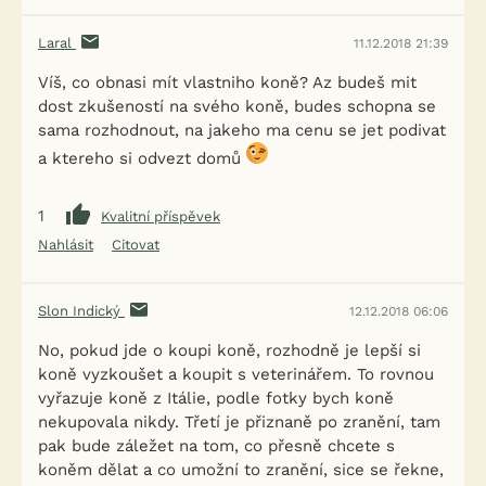
Laral
11.12.2018 21:39
Víš, co obnasi mít vlastniho koně? Az budeš mit
dost zkušeností na svého koně, budes schopna se
sama rozhodnout, na jakeho ma cenu se jet podivat
a ktereho si odvezt domů
1
Kvalitní příspěvek
Nahlásit
Citovat
Slon Indický
12.12.2018 06:06
No, pokud jde o koupi koně, rozhodně je lepší si
koně vyzkoušet a koupit s veterinářem. To rovnou
vyřazuje koně z Itálie, podle fotky bych koně
nekupovala nikdy. Třetí je přiznaně po zranění, tam
pak bude záležet na tom, co přesně chcete s
koněm dělat a co umožní to zranění, sice se řekne,