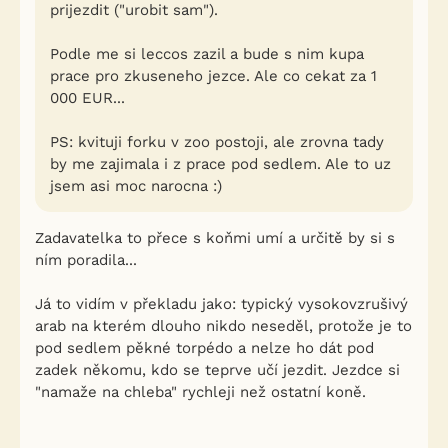
prijezdit ("urobit sam").
Podle me si leccos zazil a bude s nim kupa
prace pro zkuseneho jezce. Ale co cekat za 1
000 EUR...
PS: kvituji forku v zoo postoji, ale zrovna tady
by me zajimala i z prace pod sedlem. Ale to uz
jsem asi moc narocna :)
Zadavatelka to přece s koňmi umí a určitě by si s
ním poradila...
Já to vidím v překladu jako: typický vysokovzrušivý
arab na kterém dlouho nikdo neseděl, protože je to
pod sedlem pěkné torpédo a nelze ho dát pod
zadek někomu, kdo se teprve učí jezdit. Jezdce si
"namaže na chleba" rychleji než ostatní koně.