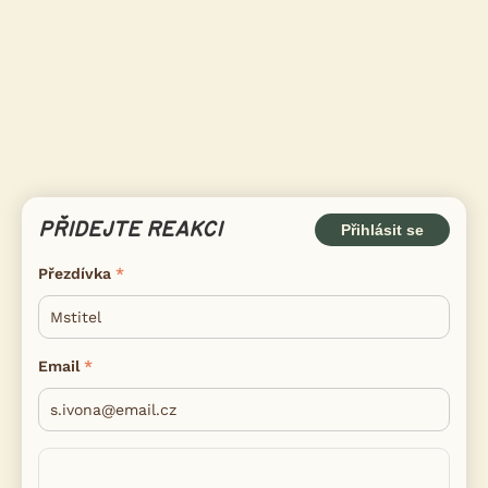
PŘIDEJTE REAKCI
Přihlásit se
Přezdívka
Email