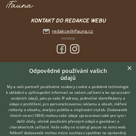
KONTAKT DO REDAKCE WEBU
redakce@ifauna.cz
nonstop
×
DOMOVSKÁ STRÁNKA
Odpovědné používání vašich
údajů
INZERCE
DISKUSE
My a naši partneři používáme soubory cookie a podobné technologie
k ukládání a zpřístupnění informací ve vašem zařízení a ke zpracování
ČLÁNKY
osobních údajů, jako je vaše IP adresa, jedinečné identifikátory a
údaje o prohlížení, pro personalizovanou reklamu a obsah, měření
O nás
reklamy a obsahu, analýzu publika a zlepšování služeb.
Dodavatelé
třetích stran (1866)
mohou vaše údaje zpracovávat také pro tyto i
Kontakt
Hledáte zvířecího kamaráda?
další účely, včetně používání přesných údajů o geolokaci a
Zdarma vám poradí
Možnosti zvýraznění inzerátů
charakteristik zařízení. Vaše volby se vztahují pouze na tento web.
VETERINÁŘ ONLINE
Podmínky užití
Někteří dodavatelé mohou místo souhlasu spoléhat na oprávněný