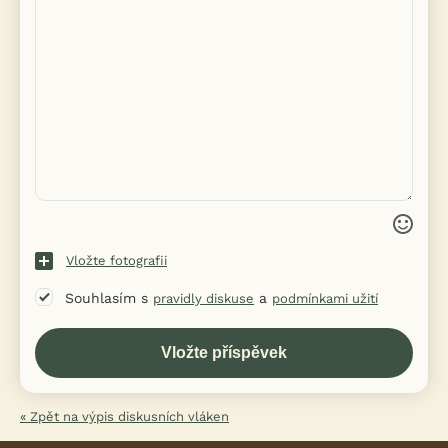
Vložte fotografii
Souhlasím s
a
pravidly diskuse
podmínkami užití
« Zpět na výpis diskusních vláken