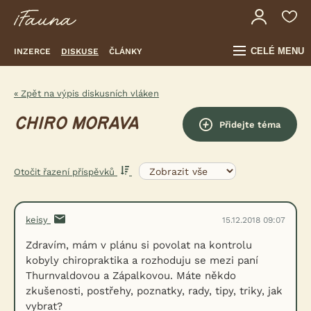
CELÉ MENU
INZERCE
DISKUSE
ČLÁNKY
« Zpět na výpis diskusních vláken
CHIRO MORAVA
Přidejte téma
Otočit řazení příspěvků
keisy
15.12.2018 09:07
Zdravím, mám v plánu si povolat na kontrolu
kobyly chiropraktika a rozhoduju se mezi paní
Thurnvaldovou a Zápalkovou. Máte někdo
zkušenosti, postřehy, poznatky, rady, tipy, triky, jak
vybrat?