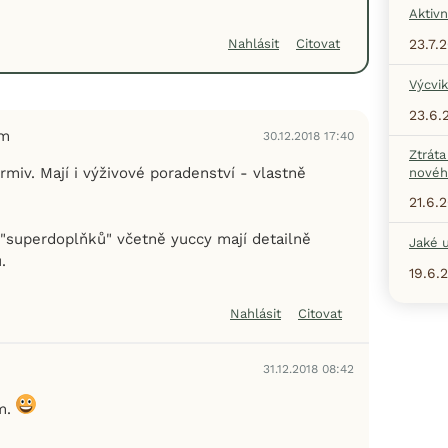
Aktivn
23.7.
Nahlásit
Citovat
Výcvik
23.6.
em
30.12.2018 17:40
Ztráta
miv. Mají i výživové poradenství - vlastně
nové
21.6.
"superdoplňků" včetně yuccy mají detailně
Jaké u
.
19.6.
Nahlásit
Citovat
31.12.2018 08:42
em.