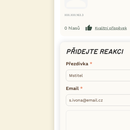
XXX.XXX.163.3
0
hlasů
Kvalitní příspěvek
PŘIDEJTE REAKCI
Přezdívka
Email