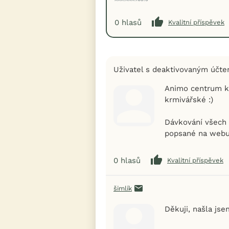
0
hlasů
Kvalitní příspěvek
Uživatel s deaktivovaným účt
Animo centrum kr
krmivářské :)
Dávkování všech 
popsané na webu
0
hlasů
Kvalitní příspěvek
šimlík
Děkuji, našla js