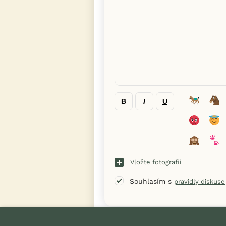
B
I
U
Vložte fotografii
Souhlasím s
pravidly diskuse
« Zpět na výpis diskusních vláken