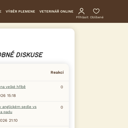
E
VÝBĚR PLEMENE
VETERINÁŘ ONLINE
Přihlásit
Oblíbené
BNÉ DISKUSE
Reakcí
na velké hříbě
0
026 15:18
v anglickém sedle vs
0
na padu
2026 21:10