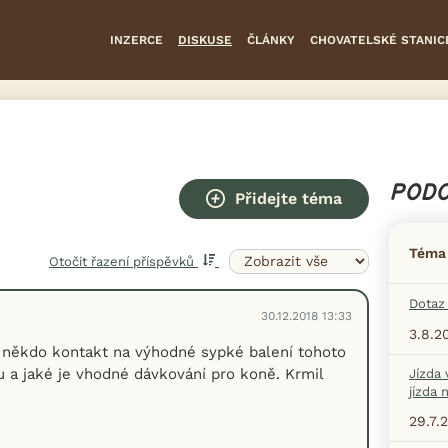
INZERCE
DISKUSE
ČLÁNKY
CHOVATELSKÉ STANIC
PODO
Přidejte téma
Téma
Otočit řazení příspěvků
Dotaz 
30.12.2018 13:33
3.8.2
 někdo kontakt na výhodné sypké balení tohoto
a jaké je vhodné dávkování pro koně. Krmil
Jízda 
jízda 
29.7.