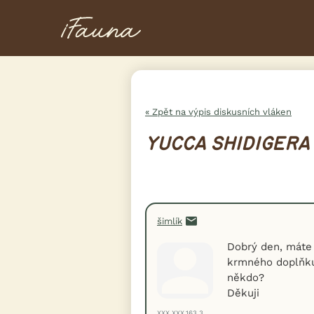
« Zpět na výpis diskusních vláken
YUCCA SHIDIGERA
šimlík
Dobrý den, máte
krmného doplňku 
někdo?
Děkuji
XXX.XXX.163.3