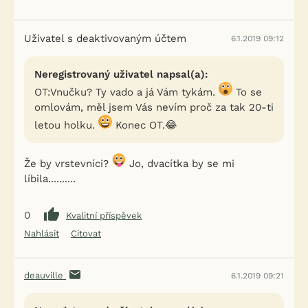
Uživatel s deaktivovaným účtem
6.1.2019 09:12
Neregistrovaný uživatel napsal(a):
OT:Vnučku? Ty vado a já Vám tykám.
To se
omlovám, měl jsem Vás nevím proč za tak 20-ti
letou holku.
Konec OT.😂
Že by vrstevníci?
Jo, dvacítka by se mi
líbila..........
0
Kvalitní příspěvek
Nahlásit
Citovat
deauville
6.1.2019 09:21