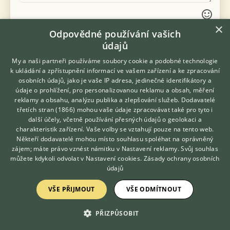
×
Odpovědné používání vašich
Vložte fotografii
údajů
Souhlasím s
a
pravidly diskuse
podmínkami užití
My a naši partneři používáme soubory cookie a podobné technologie
k ukládání a zpřístupnění informací ve vašem zařízení a ke zpracování
osobních údajů, jako je vaše IP adresa, jedinečné identifikátory a
údaje o prohlížení, pro personalizovanou reklamu a obsah, měření
reklamy a obsahu, analýzu publika a zlepšování služeb.
Dodavatelé
třetích stran (1866)
mohou vaše údaje zpracovávat také pro tyto i
Hledáte zvířecího kamaráda?
« Zpět na výpis diskusních vláken
další účely, včetně používání přesných údajů o geolokaci a
Zdarma vám poradí
charakteristik zařízení. Vaše volby se vztahují pouze na tento web.
VETERINÁŘ ONLINE
Někteří dodavatelé mohou místo souhlasu spoléhat na oprávněný
KONZULTOVAT S
zájem; máte právo vznést námitku v
Nastavení reklamy
. Svůj souhlas
VETERINÁŘEM
můžete kdykoli odvolat v
Nastavení cookies
.
Zásady ochrany osobních
KONTAKT DO REDAKCE WEBU
údajů
redakce@ifauna.cz
VŠE PŘIJMOUT
VŠE ODMÍTNOUT
nonstop
PŘIZPŮSOBIT