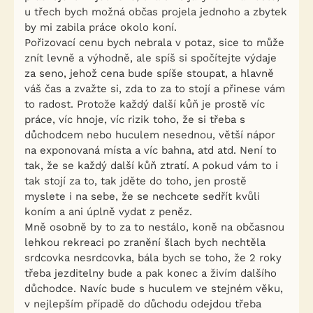
u třech bych možná občas projela jednoho a zbytek
by mi zabila práce okolo koní.
Pořizovací cenu bych nebrala v potaz, sice to může
znít levně a výhodně, ale spíš si spočítejte výdaje
za seno, jehož cena bude spíše stoupat, a hlavně
váš čas a zvažte si, zda to za to stojí a přinese vám
to radost. Protože každý další kůň je prostě víc
práce, víc hnoje, víc rizik toho, že si třeba s
důchodcem nebo huculem nesednou, větší nápor
na exponovaná místa a víc bahna, atd atd. Není to
tak, že se každý další kůň ztratí. A pokud vám to i
tak stojí za to, tak jděte do toho, jen prostě
myslete i na sebe, že se nechcete sedřít kvůli
koním a ani úplně vydat z peněz.
Mně osobně by to za to nestálo, koně na občasnou
lehkou rekreaci po zranění šlach bych nechtěla
srdcovka nesrdcovka, bála bych se toho, že 2 roky
třeba jezditelny bude a pak konec a živím dalšího
důchodce. Navíc bude s huculem ve stejném věku,
v nejlepším případě do důchodu odejdou třeba