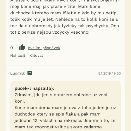
A jeste k podminkam mych koni, i na svuj prijem si
moji kone maji jak prase v zite! Mam kone
duchodce ktereho mam 15let a nikdo by mu netipl
tolik kolik mu je let. Nehlede na to kolik koni se u
me dalo dohromady jak fyzicky tak psychycky. Ono
totiz penize nejsou vzdycky vsechno!
0
Kvalitní příspěvek
Nahlásit
Citovat
Ludmilk
5.1.2019 19:50
pucek-l napsal(a):
Zdravim, jdu jen s dotazem ohledne uziveni
koni.
Kone mam doma mam je dva z toho jeden je uz
duchodce ktery se spis flaka a pak mam
jednoho 12l valacha na rekreaci. Jde mi o to, ze
mam ted moznost vzit za skoro zadarmo