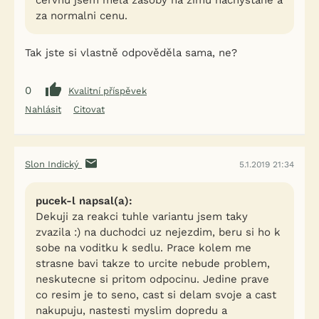
cervnu jsem mela zasoby na zimu nachystane a
za normalni cenu.
Tak jste si vlastně odpověděla sama, ne?
0
Kvalitní příspěvek
Nahlásit
Citovat
Slon Indický
5.1.2019 21:34
pucek-l napsal(a):
Dekuji za reakci tuhle variantu jsem taky
zvazila :) na duchodci uz nejezdim, beru si ho k
sobe na voditku k sedlu. Prace kolem me
strasne bavi takze to urcite nebude problem,
neskutecne si pritom odpocinu. Jedine prave
co resim je to seno, cast si delam svoje a cast
nakupuju, nastesti myslim dopredu a