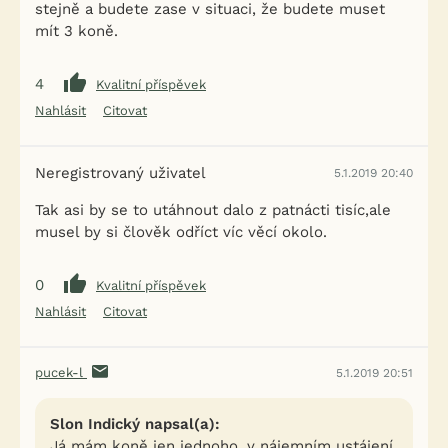
stejně a budete zase v situaci, že budete muset
mít 3 koně.
4
Kvalitní příspěvek
Nahlásit
Citovat
Neregistrovaný uživatel
5.1.2019 20:40
Tak asi by se to utáhnout dalo z patnácti tisíc,ale
musel by si člověk odříct víc věcí okolo.
0
Kvalitní příspěvek
Nahlásit
Citovat
pucek-l
5.1.2019 20:51
Slon Indický napsal(a):
Já mám koně jen jednoho, v nájemním ustájení,