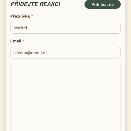
PŘIDEJTE REAKCI
Přihlásit se
Přezdívka
Email