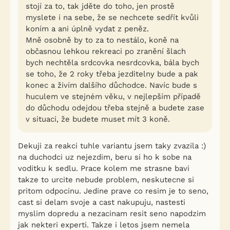
stojí za to, tak jděte do toho, jen prostě
myslete i na sebe, že se nechcete sedřít kvůli
koním a ani úplně vydat z peněz.
Mně osobně by to za to nestálo, koně na
občasnou lehkou rekreaci po zranění šlach
bych nechtěla srdcovka nesrdcovka, bála bych
se toho, že 2 roky třeba jezditelny bude a pak
konec a živím dalšího důchodce. Navíc bude s
huculem ve stejném věku, v nejlepším případě
do důchodu odejdou třeba stejně a budete zase
v situaci, že budete muset mít 3 koně.
Dekuji za reakci tuhle variantu jsem taky zvazila :)
na duchodci uz nejezdim, beru si ho k sobe na
voditku k sedlu. Prace kolem me strasne bavi
takze to urcite nebude problem, neskutecne si
pritom odpocinu. Jedine prave co resim je to seno,
cast si delam svoje a cast nakupuju, nastesti
myslim dopredu a nezacinam resit seno napodzim
jak nekteri experti. Takze i letos jsem nemela