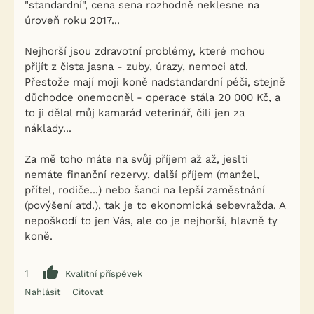
"standardní", cena sena rozhodně neklesne na
úroveň roku 2017...
Nejhorší jsou zdravotní problémy, které mohou
přijít z čista jasna - zuby, úrazy, nemoci atd.
Přestože mají moji koně nadstandardní péči, stejně
důchodce onemocněl - operace stála 20 000 Kč, a
to ji dělal můj kamarád veterinář, čili jen za
náklady...
Za mě toho máte na svůj příjem až až, jeslti
nemáte finanční rezervy, další příjem (manžel,
přítel, rodiče...) nebo šanci na lepší zaměstnání
(povýšení atd.), tak je to ekonomická sebevražda. A
nepoškodí to jen Vás, ale co je nejhorší, hlavně ty
koně.
1
Kvalitní příspěvek
Nahlásit
Citovat