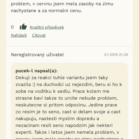
problem, v cervnu jsem mela zasoby na zimu
nachystane a za normalni cenu.
0
Kvalitní příspěvek
Nahlásit
Citovat
Neregistrovaný uživatel
5.1.2019 21:25
pucek-l napsal(a):
Dekuji za reakci tuhle variantu jsem taky
zvazila :) na duchodci uz nejezdim, beru si ho k
sobe na voditku k sedlu. Prace kolem me
strasne bavi takze to urcite nebude problem,
neskutecne si pritom odpocinu. Jedine prave
co resim je to seno, cast si delam svoje a cast
nakupuju, nastesti myslim dopredu a
nezacinam resit seno napodzim jak nekteri
experti. Takze i letos jsem nemela problem, v