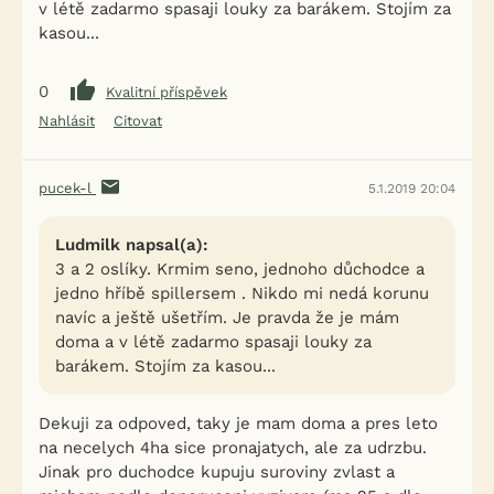
v létě zadarmo spasaji louky za barákem. Stojím za
kasou...
0
Kvalitní příspěvek
Nahlásit
Citovat
pucek-l
5.1.2019 20:04
Ludmilk napsal(a):
3 a 2 oslíky. Krmim seno, jednoho důchodce a
jedno hříbě spillersem . Nikdo mi nedá korunu
navíc a ještě ušetřím. Je pravda že je mám
doma a v létě zadarmo spasaji louky za
barákem. Stojím za kasou...
Dekuji za odpoved, taky je mam doma a pres leto
na necelych 4ha sice pronajatych, ale za udrzbu.
Jinak pro duchodce kupuju suroviny zvlast a