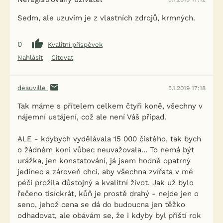
Sedm, ale uzuvim je z vlastních zdrojů, krmných.
0
Kvalitní příspěvek
Nahlásit
Citovat
deauville
5.1.2019 17:18
Tak máme s přítelem celkem čtyři koně, všechny v
nájemní ustájení, což ale není Váš případ.
ALE - kdybych vydělávala 15 000 čistého, tak bych
o žádném koni vůbec neuvažovala... To nemá být
urážka, jen konstatování, já jsem hodně opatrný
jedinec a zároveň chci, aby všechna zvířata v mé
péči prožila důstojný a kvalitní život. Jak už bylo
řečeno tisíckrát, kůň je prostě drahý - nejde jen o
seno, jehož cena se dá do budoucna jen těžko
odhadovat, ale obávám se, že i kdyby byl příští rok