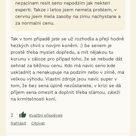
nezacinam resit seno napodzim jak nekteri
experti. Takze i letos jsem nemela problem, v
cervnu jsem mela zasoby na zimu nachystane a
za normalni cenu.
Tak v tom případě jste se už rozhodla a přeji hodně
hezkých chvil s novým koněm. :) Se senem je
prostě třeba myslet dopředu, a mít nějakou tu
korunu v záloze pro případ toho, že se nebude dát
sehnat za běžnou cenu. Kdo má navíc seno kde
uskladnit a nenakupuje na podzim nebo v zimě, má
velkou výhodu. Vlastní zdroje jsou navíc super v
tom, že bez sena úplně nezůstanete, v krizi se dá
příjem sena omezit a doplnit třeba slámou, záleží
na krmitelnosti koní.
2
Kvalitní příspěvek
Nahlásit
Citovat