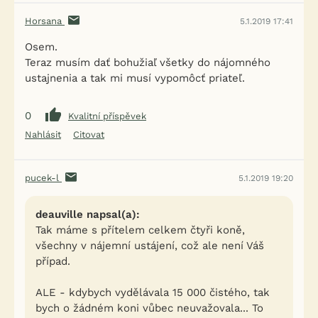
Horsana
5.1.2019 17:41
Osem.
Teraz musím dať bohužiaľ všetky do nájomného
ustajnenia a tak mi musí vypomôcť priateľ.
0
Kvalitní příspěvek
Nahlásit
Citovat
pucek-l
5.1.2019 19:20
deauville napsal(a):
Tak máme s přítelem celkem čtyři koně,
všechny v nájemní ustájení, což ale není Váš
případ.
ALE - kdybych vydělávala 15 000 čistého, tak
bych o žádném koni vůbec neuvažovala... To