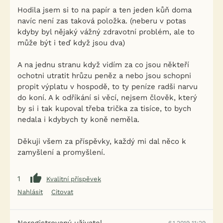
Hodila jsem si to na papír a ten jeden kůň doma
navíc není zas taková položka. (neberu v potas
kdyby byl nějaký vážný zdravotní problém, ale to
může být i teď když jsou dva)
A na jednu stranu když vidím za co jsou někteří
ochotni utratit hrůzu peněz a nebo jsou schopni
propit výplatu v hospodě, to ty peníze radši narvu
do koní. A k odříkání si věcí, nejsem člověk, který
by si i tak kupoval třeba trička za tisíce, to bych
nedala i kdybych ty koně neměla.
Děkuji všem za příspěvky, každý mi dal něco k
zamyšlení a promyšlení.
1
Kvalitní příspěvek
Nahlásit
Citovat