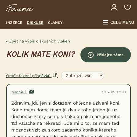
CELÉ MENU
INZERCE
DISKUSE
ČLÁNKY
« Zpět na výpis diskusních vláken
KOLIK MATE KONI?
Přidejte téma
Otočit řazení příspěvků
pucek-l
5.1.2019 17:08
Zdravim, jdu jen s dotazem ohledne uziveni koni.
Kone mam doma mam je dva z toho jeden je uz
duchodce ktery se spis flaka a pak mam jednoho
12l valacha na rekreaci. Jde mi o to, ze mam ted
moznost vzit za skoro zadarmo konika ktereho
znam od narozeni do nejakych 3let a pak se mi