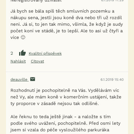
Neregistrovaný uživatel
6.1.2019 11:29
Já bych se bála spíš těch smluvních pozemku a
nákupu sena, jestli jsou koně dva nebo tři už rozdíl
neni. Já si, to jen tak mimo, všimla, že když je sudy
počet koní ve stádě, je to lepší. Ale to asi už čtyři a
více 🙂
2
Kvalitní příspěvek
Nahlásit
Citovat
deauville
6.1.2019 15:40
Rozhodnutí je pochopitelně na Vás. Vydělávám víc
než Vy, ale mám koně v komerčním ustájení, takže
ty proporce v zásadě nejsou tak odlišné.
Ale řeknu to teda ještě jinak - a naložte s tím
podle svého uvážení, pochopitelně. Před osmi lety
jsem si vzala do péče vysloužilého parkuráka