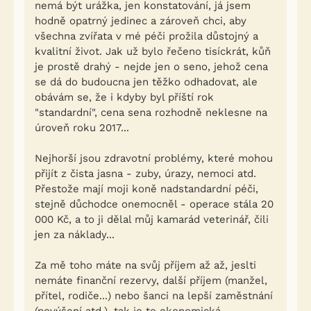
nemá být urážka, jen konstatování, já jsem
hodně opatrný jedinec a zároveň chci, aby
všechna zvířata v mé péči prožila důstojný a
kvalitní život. Jak už bylo řečeno tisíckrát, kůň
je prostě drahý - nejde jen o seno, jehož cena
se dá do budoucna jen těžko odhadovat, ale
obávám se, že i kdyby byl příští rok
"standardní", cena sena rozhodně neklesne na
úroveň roku 2017...
Nejhorší jsou zdravotní problémy, které mohou
přijít z čista jasna - zuby, úrazy, nemoci atd.
Přestože mají moji koně nadstandardní péči,
stejně důchodce onemocněl - operace stála 20
000 Kč, a to ji dělal můj kamarád veterinář, čili
jen za náklady...
Za mě toho máte na svůj příjem až až, jeslti
nemáte finanční rezervy, další příjem (manžel,
přítel, rodiče...) nebo šanci na lepší zaměstnání