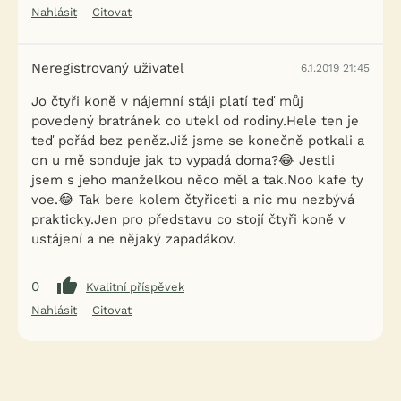
Nahlásit
Citovat
Neregistrovaný uživatel
6.1.2019 21:45
Jo čtyři koně v nájemní stáji platí teď můj
povedený bratránek co utekl od rodiny.Hele ten je
teď pořád bez peněz.Již jsme se konečně potkali a
on u mě sonduje jak to vypadá doma?😂 Jestli
jsem s jeho manželkou něco měl a tak.Noo kafe ty
voe.😂 Tak bere kolem čtyřiceti a nic mu nezbývá
prakticky.Jen pro představu co stojí čtyři koně v
ustájení a ne nějaký zapadákov.
0
Kvalitní příspěvek
Nahlásit
Citovat