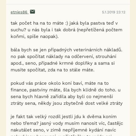
etnies86
5.1.2019 23:12
tak počet ha na to máte :) jaká byla pastva teď v
suchu? u nás byla i tak dobrá (nepřetížená počtem
koňmi, spíše naopak).
bála bych se jen případných veterinárních nákladů.
no pak spočítat náklady na odčervení, strouhání
apod., seno, případné krmné doplňky a sama si
musíte spočítat, zda na to stále máte.
pokud vás práce okolo koní baví, máte na to
finance, pastviny máte, šla bych klidně do toho. u
sena bych hlavně zařídila aby byli co nejmenší
ztráty sena, někdy jsou zbytečně dost velké ztráty
je fakt tak velký rozdíl jestli jdu k dvěma koním
nebo třema? jasný vody musím nanosit víc, častějc
nakutálet seno, v zimě nepříjemné kydání navíc