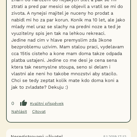
ztrati a pred par mesici se objevil a vratil se mi do
zivota. A nynejsi majitel je nuceny ho prodat a
nabidl mi ho za par korun. Konik ma 10 let, ale jako
mlady mel uraz se slachy na predni noze a ted je
vyuzitelny spis jen tak na lehkou rekreaci.
Jedine nad cim v hlave premyslim zda 3kone
bezproblemu uzivim. Mam stalou praci, vydelavam
cca 15tis cisteho a kone mam doma takze odpada
platba ustajeni. Jedine co me desi je cena sena
ktera tak nesmyslne stoupa, seno si delam i
vlastni ale neni ho takobe mnozstvi aby stacilo.
Chci se tedy zeptat kolik mate kdo doma koni a
jak to zvladate? Dekuju :)
0
Kvalitní příspěvek
Nahlásit
Citovat
Neregistrovaný uživatel
5.1.2019 17:12