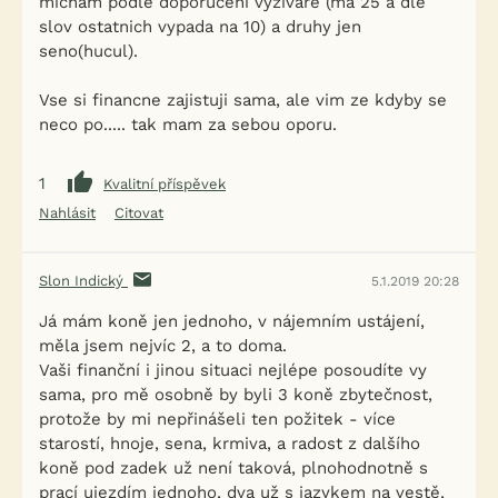
micham podle doporuceni vyzivare (ma 25 a dle
slov ostatnich vypada na 10) a druhy jen
seno(hucul).
Vse si financne zajistuji sama, ale vim ze kdyby se
neco po..... tak mam za sebou oporu.
1
Kvalitní příspěvek
Nahlásit
Citovat
Slon Indický
5.1.2019 20:28
Já mám koně jen jednoho, v nájemním ustájení,
měla jsem nejvíc 2, a to doma.
Vaši finanční i jinou situaci nejlépe posoudíte vy
sama, pro mě osobně by byli 3 koně zbytečnost,
protože by mi nepřinášeli ten požitek - více
starostí, hnoje, sena, krmiva, a radost z dalšího
koně pod zadek už není taková, plnohodnotně s
prací ujezdím jednoho, dva už s jazykem na vestě,