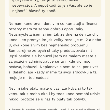
(povýšení atd.), tak je to ekonomická
sebevražda. A nepoškodí to jen Vás, ale co je
nejhorší, hlavně ty koně.
Nemam kone prvni den, vim co kun stoji a financni
rezervy mam za sebou dobrou oporu taky.
Neusmyslela jsem si jen tak ze dne na den ze chci
kone. Jen premyslim jak velky rozdil je mi 2 a nebo
3, dva kone zivim bez nejmensiho problemu.
Samozrejme ze bych si taky predstavovala mit
lepsi penize ale bohuzel jsem na malem meste a
za pozici v administrative se tu nikde vic moc
nedava, bohuzel. Neplanovala sem to asi porizivat
si dalsiho, ale kazdy mame tu svoji srdcovku a ta
moje je mi ted nadosah.
Nevim jake platy mate u vas, ale kdyz si to tak
vemu tak z meho okoli by teda kone nemohl uzivit
nikdo, protoze se u nas ty platy tak pohybuji.