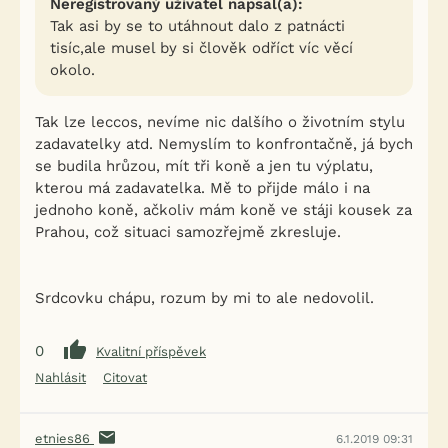
Neregistrovaný uživatel napsal(a):
Tak asi by se to utáhnout dalo z patnácti
tisíc,ale musel by si člověk odříct víc věcí
okolo.
Tak lze leccos, nevíme nic dalšího o životním stylu
zadavatelky atd. Nemyslím to konfrontačně, já bych
se budila hrůzou, mít tři koně a jen tu výplatu,
kterou má zadavatelka. Mě to přijde málo i na
jednoho koně, ačkoliv mám koně ve stáji kousek za
Prahou, což situaci samozřejmě zkresluje.
Srdcovku chápu, rozum by mi to ale nedovolil.
0
Kvalitní příspěvek
Nahlásit
Citovat
etnies86
6.1.2019 09:31