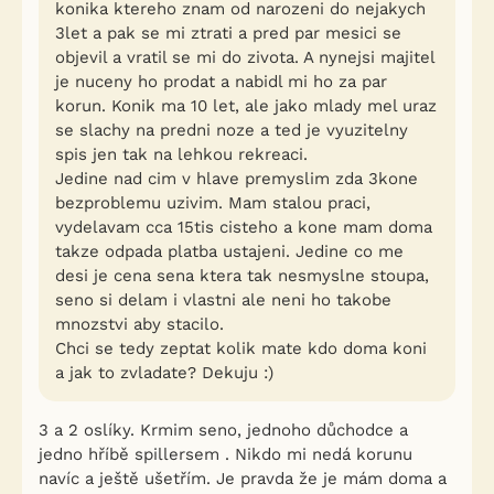
konika ktereho znam od narozeni do nejakych
3let a pak se mi ztrati a pred par mesici se
objevil a vratil se mi do zivota. A nynejsi majitel
je nuceny ho prodat a nabidl mi ho za par
korun. Konik ma 10 let, ale jako mlady mel uraz
se slachy na predni noze a ted je vyuzitelny
spis jen tak na lehkou rekreaci.
Jedine nad cim v hlave premyslim zda 3kone
bezproblemu uzivim. Mam stalou praci,
vydelavam cca 15tis cisteho a kone mam doma
takze odpada platba ustajeni. Jedine co me
desi je cena sena ktera tak nesmyslne stoupa,
seno si delam i vlastni ale neni ho takobe
mnozstvi aby stacilo.
Chci se tedy zeptat kolik mate kdo doma koni
a jak to zvladate? Dekuju :)
3 a 2 oslíky. Krmim seno, jednoho důchodce a
jedno hříbě spillersem . Nikdo mi nedá korunu
navíc a ještě ušetřím. Je pravda že je mám doma a