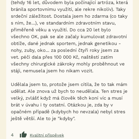
(tehdy 16 let, důvodem byla počínající artróza, která
bránila sportovnímu využití, ale rekre nikoliv). Taky
srdeční záležitost. Dostala jsem ho zdarma (co taky
s ním, že...), ve standardním zdravotním stavu,
přiměřeně věku a využití. Do cca 20 let bylo
všechno OK, pak se ale začaly kumulovat zdravotní
obtíže, dané jednak sportem, jednak genetikou -
nohy, zuby, oko... za poslední čtyři roky jsem za
vet. péči dala přes 100 000 Kč, naštěstí zatím
všechny chirurgické zákroky mohly proběhnout ve
stáji, nemusela jsem ho nikam vozit.
Udělala jsem to, protože jsem cítila, že to tak mám
udělat. Ale znova už bych to neudělala. Ten stres je
velký, zvlášť když má člověk těch koní víc a musí
brát v úvahu i ty ostatní. Otázkou je, zda by v
opačném případě (kdybych ho nevzala) nebyl stres
ještě větší. Ale to je "kdyby".
4
Kvalitní příspěvek