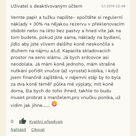
Uživatel s deaktivovaným účtem
5.1.2019 22:49
Vemte papír a tužku napište- spočtěte si regulerní
náklady + 30% na nějakou rezervu v překlenovacím
období nebo na léto bez pastvy a hned víte jak na
tom budete, pokud jste sama, náklady na bydlení,
jídlo aby jste vlivem dalšího koně neskončila s
dluhem na nájmu a.t.d. Kapacita skladovacích
prostor na seno slámu. Já bych srdcovce asi
neodolala. Já mám koně jednoho, mám strašné
nutkání pořídit vnučce (až vyroste) kobíka, i když
jsem finančně zajištěná, v nájemní stáji by to byla
za dva koně téměř půlka mé výplaty, mít koně
doma, šla bych do toho ihned. takhle to budu
muset probrat s manželem,pro vnučku poníka, už
vidím jak jihne......
0
Kvalitní příspěvek
Nahlásit
Citovat