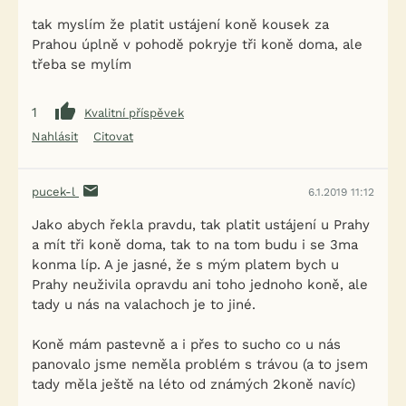
tak myslím že platit ustájení koně kousek za
Prahou úplně v pohodě pokryje tři koně doma, ale
třeba se mylím
1
Kvalitní příspěvek
Nahlásit
Citovat
pucek-l
6.1.2019 11:12
Jako abych řekla pravdu, tak platit ustájení u Prahy
a mít tři koně doma, tak to na tom budu i se 3ma
konma líp. A je jasné, že s mým platem bych u
Prahy neuživila opravdu ani toho jednoho koně, ale
tady u nás na valachoch je to jiné.
Koně mám pastevně a i přes to sucho co u nás
panovalo jsme neměla problém s trávou (a to jsem
tady měla ještě na léto od známých 2koně navíc)