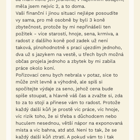
měla jsem nejvíc 2, a to doma.
Vaši finanční i jinou situaci nejlépe posoudíte
vy sama, pro mě osobně by byli 3 koně
zbytečnost, protože by mi nepřinášeli ten
požitek - více starostí, hnoje, sena, krmiva, a
radost z dalšího koně pod zadek už není
taková, plnohodnotně s prací ujezdím jednoho,
dva už s jazykem na vestě, u třech bych možná
občas projela jednoho a zbytek by mi zabila
práce okolo koní.
Pořizovací cenu bych nebrala v potaz, sice to
může znít levně a výhodně, ale spíš si
spočítejte výdaje za seno, jehož cena bude
spíše stoupat, a hlavně váš čas a zvažte si, zda
to za to stojí a přinese vám to radost. Protože
každý další kůň je prostě víc práce, víc hnoje,
víc rizik toho, že si třeba s důchodcem nebo
huculem nesednou, větší nápor na exponovaná
místa a víc bahna, atd atd. Není to tak, že se
každý další kůň ztratí. A pokud vám to i tak