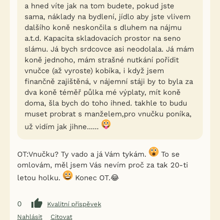
a hned víte jak na tom budete, pokud jste
sama, náklady na bydlení, jídlo aby jste vlivem
dalšího koně neskončila s dluhem na nájmu
a.t.d. Kapacita skladovacích prostor na seno
slámu. Já bych srdcovce asi neodolala. Já mám
koně jednoho, mám strašné nutkání pořídit
vnučce (až vyroste) kobíka, i když jsem
finančně zajištěná, v nájemní stáji by to byla za
dva koně téměř půlka mé výplaty, mít koně
doma, šla bych do toho ihned. takhle to budu
muset probrat s manželem,pro vnučku poníka,
už vidím jak jihne......
OT:Vnučku? Ty vado a já Vám tykám.
To se
omlovám, měl jsem Vás nevím proč za tak 20-ti
letou holku.
Konec OT.😂
0
Kvalitní příspěvek
Nahlásit
Citovat