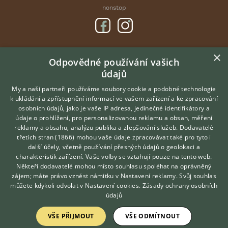
nonstop
×
DOMOVSKÁ STRÁNKA
Odpovědné používání vašich
údajů
INZERCE
DISKUSE
My a naši partneři používáme soubory cookie a podobné technologie
k ukládání a zpřístupnění informací ve vašem zařízení a ke zpracování
ČLÁNKY
osobních údajů, jako je vaše IP adresa, jedinečné identifikátory a
údaje o prohlížení, pro personalizovanou reklamu a obsah, měření
O nás
reklamy a obsahu, analýzu publika a zlepšování služeb.
Dodavatelé
třetích stran (1866)
mohou vaše údaje zpracovávat také pro tyto i
Kontakt
Hledáte zvířecího kamaráda?
další účely, včetně používání přesných údajů o geolokaci a
Zdarma vám poradí
Možnosti zvýraznění inzerátů
charakteristik zařízení. Vaše volby se vztahují pouze na tento web.
VETERINÁŘ ONLINE
Podmínky užití
Někteří dodavatelé mohou místo souhlasu spoléhat na oprávněný
KONZULTOVAT S
zájem; máte právo vznést námitku v
Nastavení reklamy
. Svůj souhlas
Zpracování osobních údajů
VETERINÁŘEM
můžete kdykoli odvolat v
Nastavení cookies
.
Zásady ochrany osobních
údajů
Přihlášení
VŠE PŘIJMOUT
VŠE ODMÍTNOUT
Registrace