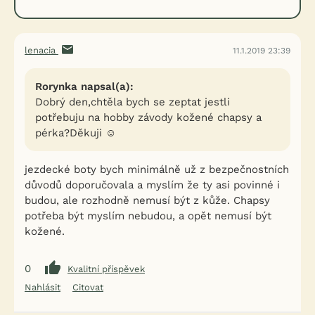
lenacia
11.1.2019 23:39
Rorynka napsal(a):
Dobrý den,chtěla bych se zeptat jestli
potřebuju na hobby závody kožené chapsy a
pérka?Děkuji ☺
jezdecké boty bych minimálně už z bezpečnostních
důvodů doporučovala a myslím že ty asi povinné i
budou, ale rozhodně nemusí být z kůže. Chapsy
potřeba být myslím nebudou, a opět nemusí být
kožené.
0
Kvalitní příspěvek
Nahlásit
Citovat