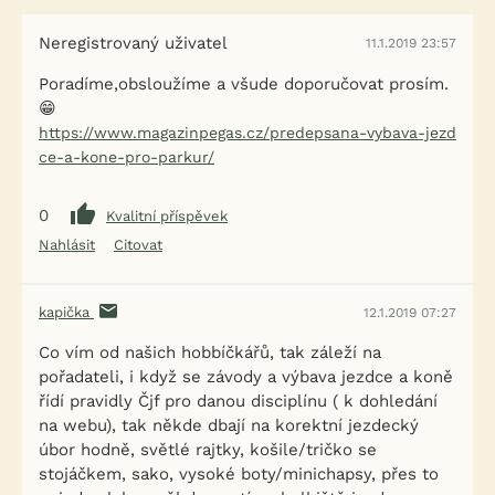
Neregistrovaný uživatel
11.1.2019 23:57
Poradíme,obsloužíme a všude doporučovat prosím.
😁
https://www.magazinpegas.cz/predepsana-vybava-jezd
ce-a-kone-pro-parkur/
0
Kvalitní příspěvek
Nahlásit
Citovat
kapička
12.1.2019 07:27
Co vím od našich hobbíčkářů, tak záleží na
pořadateli, i když se závody a výbava jezdce a koně
řídí pravidly Čjf pro danou disciplínu ( k dohledání
na webu), tak někde dbají na korektní jezdecký
úbor hodně, světlé rajtky, košile/tričko se
stojáčkem, sako, vysoké boty/minichapsy, přes to