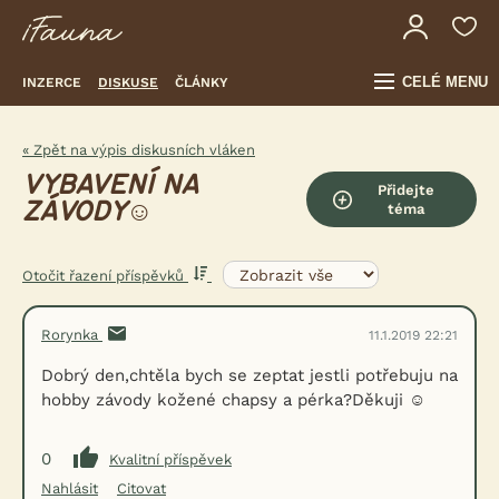
CELÉ MENU
INZERCE
DISKUSE
ČLÁNKY
« Zpět na výpis diskusních vláken
VYBAVENÍ NA
Přidejte
ZÁVODY☺
téma
Otočit řazení příspěvků
Rorynka
11.1.2019 22:21
Dobrý den,chtěla bych se zeptat jestli potřebuju na
hobby závody kožené chapsy a pérka?Děkuji ☺
0
Kvalitní příspěvek
Nahlásit
Citovat