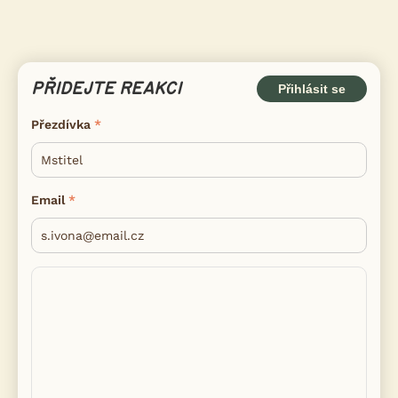
PŘIDEJTE REAKCI
Přihlásit se
Přezdívka
Email