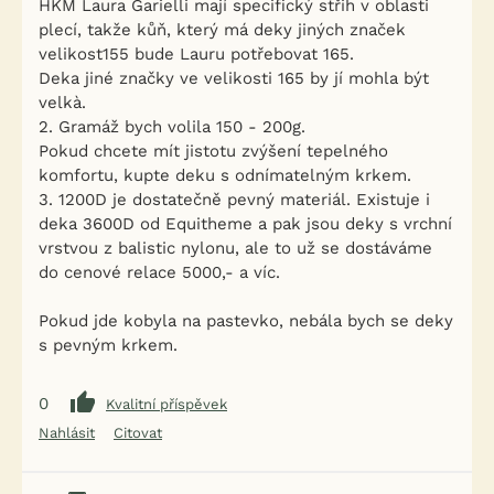
HKM Laura Garielli mají specifický střih v oblasti
plecí, takže kůň, který má deky jiných značek
velikost155 bude Lauru potřebovat 165.
Deka jiné značky ve velikosti 165 by jí mohla být
velkà.
2. Gramáž bych volila 150 - 200g.
Pokud chcete mít jistotu zvýšení tepelného
komfortu, kupte deku s odnímatelným krkem.
3. 1200D je dostatečně pevný materiál. Existuje i
deka 3600D od Equitheme a pak jsou deky s vrchní
vrstvou z balistic nylonu, ale to už se dostáváme
do cenové relace 5000,- a víc.
Pokud jde kobyla na pastevko, nebála bych se deky
s pevným krkem.
0
Kvalitní příspěvek
Nahlásit
Citovat