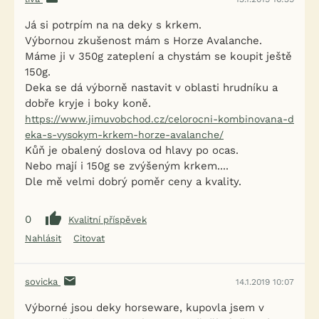
Já si potrpím na na deky s krkem.
Výbornou zkušenost mám s Horze Avalanche.
Máme ji v 350g zateplení a chystám se koupit ještě
150g.
Deka se dá výborně nastavit v oblasti hrudníku a
dobře kryje i boky koně.
https://www.jimuvobchod.cz/celorocni-kombinovana-d
eka-s-vysokym-krkem-horze-avalanche/
Kůň je obalený doslova od hlavy po ocas.
Nebo mají i 150g se zvýšeným krkem....
Dle mě velmi dobrý poměr ceny a kvality.
0
Kvalitní příspěvek
Nahlásit
Citovat
sovicka
14.1.2019 10:07
Výborné jsou deky horseware, kupovla jsem v