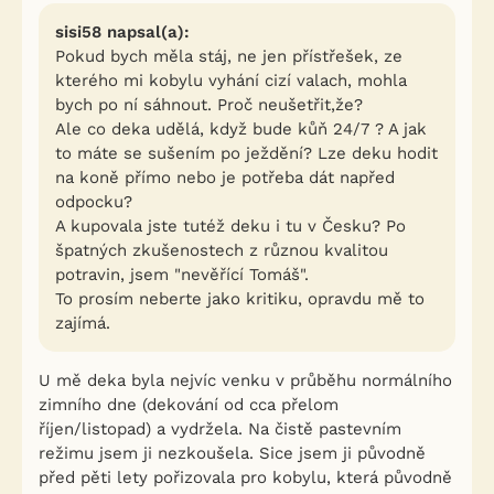
sisi58 napsal(a):
Pokud bych měla stáj, ne jen přístřešek, ze
kterého mi kobylu vyhání cizí valach, mohla
bych po ní sáhnout. Proč neušetřit,že?
Ale co deka udělá, když bude kůň 24/7 ? A jak
to máte se sušením po ježdění? Lze deku hodit
na koně přímo nebo je potřeba dát napřed
odpocku?
A kupovala jste tutéž deku i tu v Česku? Po
špatných zkušenostech z různou kvalitou
potravin, jsem "nevěřící Tomáš".
To prosím neberte jako kritiku, opravdu mě to
zajímá.
U mě deka byla nejvíc venku v průběhu normálního
zimního dne (dekování od cca přelom
říjen/listopad) a vydržela. Na čistě pastevním
režimu jsem ji nezkoušela. Sice jsem ji původně
před pěti lety pořizovala pro kobylu, která původně