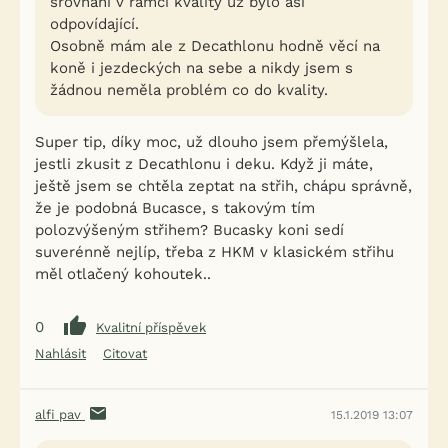
srovnání v rámci kvality už bylo asi
odpovídající.
Osobně mám ale z Decathlonu hodně věcí na
koně i jezdeckých na sebe a nikdy jsem s
žádnou neměla problém co do kvality.
Super tip, díky moc, už dlouho jsem přemýšlela,
jestli zkusit z Decathlonu i deku. Když ji máte,
ještě jsem se chtěla zeptat na střih, chápu správně,
že je podobná Bucasce, s takovým tím
polozvýšeným střihem? Bucasky koni sedí
suverénně nejlíp, třeba z HKM v klasickém střihu
měl otlačený kohoutek..
0
Kvalitní příspěvek
Nahlásit
Citovat
alfi pav
15.1.2019 13:07