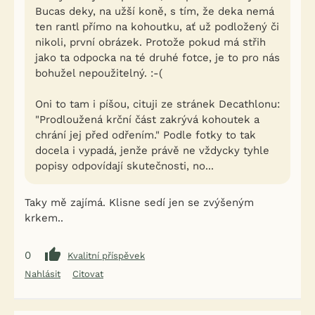
Bucas deky, na užší koně, s tím, že deka nemá
ten rantl přímo na kohoutku, ať už podložený či
nikoli, první obrázek. Protože pokud má střih
jako ta odpocka na té druhé fotce, je to pro nás
bohužel nepoužitelný. :-(
Oni to tam i píšou, cituji ze stránek Decathlonu:
"Prodloužená krční část zakrývá kohoutek a
chrání jej před odřením." Podle fotky to tak
docela i vypadá, jenže právě ne vždycky tyhle
popisy odpovídají skutečnosti, no...
Taky mě zajímá. Klisne sedí jen se zvýšeným
krkem..
0
Kvalitní příspěvek
Nahlásit
Citovat