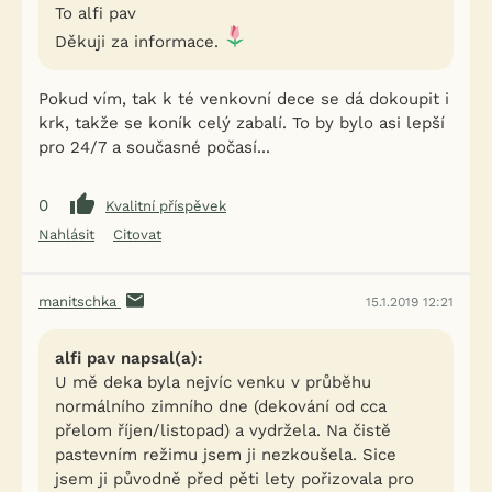
To alfi pav
Děkuji za informace.
Pokud vím, tak k té venkovní dece se dá dokoupit i
krk, takže se koník celý zabalí. To by bylo asi lepší
pro 24/7 a současné počasí...
0
Kvalitní příspěvek
Nahlásit
Citovat
manitschka
15.1.2019 12:21
alfi pav napsal(a):
U mě deka byla nejvíc venku v průběhu
normálního zimního dne (dekování od cca
přelom říjen/listopad) a vydržela. Na čistě
pastevním režimu jsem ji nezkoušela. Sice
jsem ji původně před pěti lety pořizovala pro