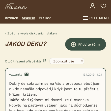
CELÉ MENU
INZERCE
DISKUSE
ČLÁNKY
« Zpět na výpis diskusních vláken
JAKOU DEKU?
Přidejte téma
Otočit řazení příspěvků
vattunka
13.1.2019 11:21
Dobrý den,obracím se na Vás s prosbou,neboť jsem
nikde nenašla odpověď,i když jsem to tu přečetla
křížem krážem.
Takže před týdnem mi dovezli ze Slovenska
kobylu na pastevní ustájení jako na důchod,jenže
je z boxu,kde byla na noc bez deky a na celý den