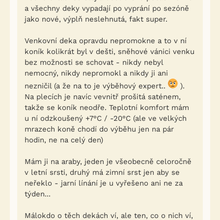
a všechny deky vypadají po vyprání po sezóně
jako nové, výplň neslehnutá, fakt super.
Venkovní deka opravdu nepromokne a to v ní
koník kolikrát byl v dešti, sněhové vánici venku
bez možnosti se schovat - nikdy nebyl
nemocný, nikdy nepromokl a nikdy ji ani
nezničil (a že na to je výběhový expert..
).
Na plecích je navíc vevnitř prošitá saténem,
takže se koník neodře. Teplotní komfort mám
u ní odzkoušený +7°C / -20°C (ale ve velkých
mrazech koně chodí do výběhu jen na pár
hodin, ne na celý den)
Mám ji na araby, jeden je všeobecně celoročně
v letní srsti, druhý má zimní srst jen aby se
neřeklo - jarní línání je u vyřešeno ani ne za
týden...
Málokdo o těch dekách ví, ale ten, co o nich ví,