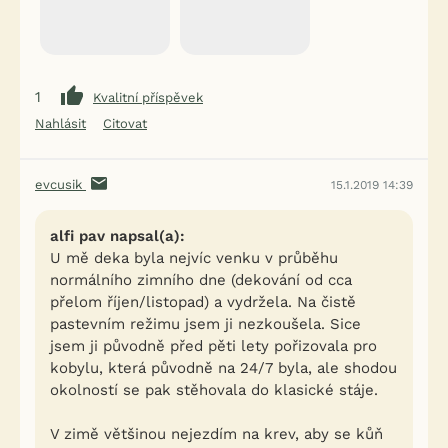
1
Kvalitní příspěvek
Nahlásit
Citovat
evcusik
15.1.2019 14:39
alfi pav napsal(a):
U mě deka byla nejvíc venku v průběhu
normálního zimního dne (dekování od cca
přelom říjen/listopad) a vydržela. Na čistě
pastevním režimu jsem ji nezkoušela. Sice
jsem ji původně před pěti lety pořizovala pro
kobylu, která původně na 24/7 byla, ale shodou
okolností se pak stěhovala do klasické stáje.
V zimě většinou nejezdím na krev, aby se kůň