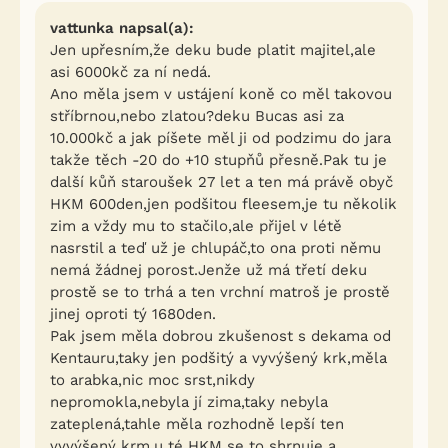
vattunka napsal(a):
Jen upřesním,že deku bude platit majitel,ale
asi 6000kč za ní nedá.
Ano měla jsem v ustájení koně co měl takovou
stříbrnou,nebo zlatou?deku Bucas asi za
10.000kč a jak píšete měl ji od podzimu do jara
takže těch -20 do +10 stupňů přesně.Pak tu je
další kůň staroušek 27 let a ten má právě obyč
HKM 600den,jen podšitou fleesem,je tu několik
zim a vždy mu to stačilo,ale přijel v létě
nasrstil a teď už je chlupáč,to ona proti němu
nemá žádnej porost.Jenže už má třetí deku
prostě se to trhá a ten vrchní matroš je prostě
jinej oproti tý 1680den.
Pak jsem měla dobrou zkušenost s dekama od
Kentauru,taky jen podšitý a vyvýšený krk,měla
to arabka,nic moc srst,nikdy
nepromokla,nebyla jí zima,taky nebyla
zateplená,tahle měla rozhodně lepší ten
vyvýšený krm,u té HKM se to shrnuje a