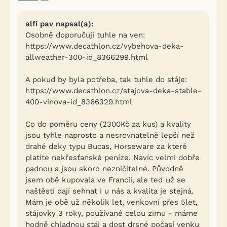
alfi pav napsal(a):
Osobně doporučuji tuhle na ven:
https://www.decathlon.cz/vybehova-deka-
allweather-300-id_8366299.html
A pokud by byla potřeba, tak tuhle do stáje:
https://www.decathlon.cz/stajova-deka-stable-
400-vinova-id_8366329.html
Co do poměru ceny (2300Kč za kus) a kvality
jsou tyhle naprosto a nesrovnatelně lepší než
drahé deky typu Bucas, Horseware za které
platíte nekřesťanské peníze. Navíc velmi dobře
padnou a jsou skoro nezničitelné. Původně
jsem obě kupovala ve Francii, ale teď už se
naštěstí dají sehnat i u nás a kvalita je stejná.
Mám je obě už několik let, venkovní přes 5let,
stájovky 3 roky, používané celou zimu - máme
hodně chladnou stáj a dost drsné počasí venku