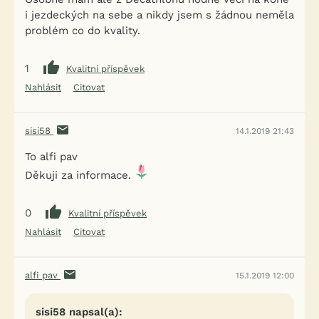
i jezdeckých na sebe a nikdy jsem s žádnou neměla
problém co do kvality.
1
Kvalitní příspěvek
Nahlásit
Citovat
sisi58
14.1.2019 21:43
To alfi pav
Děkuji za informace.
0
Kvalitní příspěvek
Nahlásit
Citovat
alfi pav
15.1.2019 12:00
sisi58 napsal(a):