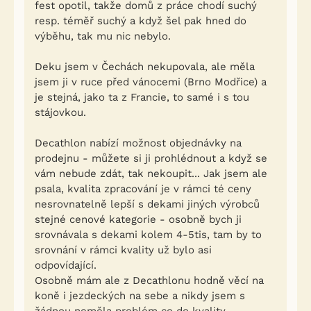
fest opotil, takže domů z práce chodí suchý
resp. téměř suchý a když šel pak hned do
výběhu, tak mu nic nebylo.
Deku jsem v Čechách nekupovala, ale měla
jsem ji v ruce před vánocemi (Brno Modřice) a
je stejná, jako ta z Francie, to samé i s tou
stájovkou.
Decathlon nabízí možnost objednávky na
prodejnu - můžete si ji prohlédnout a když se
vám nebude zdát, tak nekoupit... Jak jsem ale
psala, kvalita zpracování je v rámci té ceny
nesrovnatelně lepší s dekami jiných výrobců
stejné cenové kategorie - osobně bych ji
srovnávala s dekami kolem 4-5tis, tam by to
srovnání v rámci kvality už bylo asi
odpovídající.
Osobně mám ale z Decathlonu hodně věcí na
koně i jezdeckých na sebe a nikdy jsem s