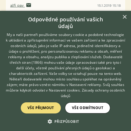
alfi pav
15.1.2019 15:18
×
Odpovědné používání vašich
manitschka napsal(a):
údajů
Nemyslela jsem polokrk, ale prostě střih jako
Bucas deky, na užší koně, s tím, že deka nemá
My a naši partneři používáme soubory cookie a podobné technologie
ten rantl přímo na kohoutku, ať už podložený či
k ukládání a zpřístupnění informací ve vašem zařízení a ke zpracování
osobních údajů, jako je vaše IP adresa, jedinečné identifikátory a
nikoli, první obrázek. Protože pokud má střih
údaje o prohlížení, pro personalizovanou reklamu a obsah, měření
jako ta odpocka na té druhé fotce, je to pro nás
reklamy a obsahu, analýzu publika a zlepšování služeb.
Dodavatelé
bohužel nepoužitelný. :-(
třetích stran (1866)
mohou vaše údaje zpracovávat také pro tyto i
Hledáte zvířecího kamaráda?
další účely, včetně používání přesných údajů o geolokaci a
Zdarma vám poradí
Oni to tam i píšou, cituji ze stránek Decathlonu:
charakteristik zařízení. Vaše volby se vztahují pouze na tento web.
VETERINÁŘ ONLINE
"Prodloužená krční část zakrývá kohoutek a
Někteří dodavatelé mohou místo souhlasu spoléhat na oprávněný
KONZULTOVAT S
zájem; máte právo vznést námitku v
chrání jej před odřením." Podle fotky to tak
Nastavení reklamy
. Svůj souhlas
VETERINÁŘEM
můžete kdykoli odvolat v
Nastavení cookies
.
Zásady ochrany osobních
docela i vypadá, jenže právě ne vždycky tyhle
údajů
popisy odpovídají skutečnosti, no...
VŠE PŘIJMOUT
VŠE ODMÍTNOUT
Když to mém koni je a má to zapnuté aby mu to
sedělo, tak vypadá zabalený jako v té bucasce, ne
PŘIZPŮSOBIT
jako v té odpocce