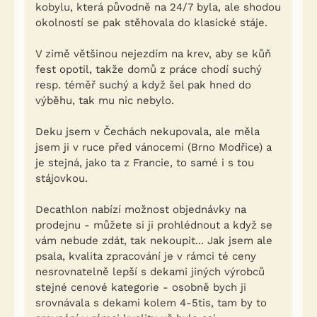
kobylu, která původně na 24/7 byla, ale shodou
okolností se pak stěhovala do klasické stáje.
V zimě většinou nejezdím na krev, aby se kůň
fest opotil, takže domů z práce chodí suchý
resp. téměř suchý a když šel pak hned do
výběhu, tak mu nic nebylo.
Deku jsem v Čechách nekupovala, ale měla
jsem ji v ruce před vánocemi (Brno Modřice) a
je stejná, jako ta z Francie, to samé i s tou
stájovkou.
Decathlon nabízí možnost objednávky na
prodejnu - můžete si ji prohlédnout a když se
vám nebude zdát, tak nekoupit... Jak jsem ale
psala, kvalita zpracování je v rámci té ceny
nesrovnatelně lepší s dekami jiných výrobců
stejné cenové kategorie - osobně bych ji
srovnávala s dekami kolem 4-5tis, tam by to