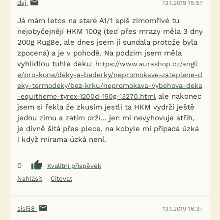
dsj
13.1.2019 15:57
Já mám letos na staré A1/1 spíš zimomřivé tu
nejobyčejnějí HKM 100g (teď přes mrazy měla 3 dny
200g RugBe, ale dnes jsem jí sundala protože byla
zpocená) a je v pohodě. Na podzim jsem měla
vyhlídlou tuhle deku:
https://www.aurashop.cz/angli
e/pro-kone/deky-a-bederky/nepromokave-zateplene-d
eky-termodeky/bez-krku/nepromokava-vybehova-deka
ale nakonec
-equitheme-tyrex-1200d-150g-13270.html
jsem si řekla že zkusím jestli ta HKM vydrží ještě
jednu zimu a zatím drží... jen mi nevyhovuje střih,
je divně šitá přes plece, na kobyle mi připadá úzká
i když mírama úzká není.
0
Kvalitní příspěvek
Nahlásit
Citovat
sisi58
13.1.2019 16:37