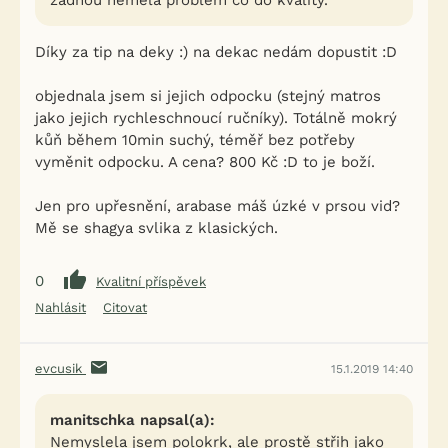
žádnou neměla problém co do kvality.
Díky za tip na deky :) na dekac nedám dopustit :D
objednala jsem si jejich odpocku (stejný matros
jako jejich rychleschnoucí ručníky). Totálně mokrý
kůň během 10min suchý, téměř bez potřeby
vyměnit odpocku. A cena? 800 Kč :D to je boží.
Jen pro upřesnění, arabase máš úzké v prsou vid?
Mě se shagya svlika z klasických.
0
Kvalitní příspěvek
Nahlásit
Citovat
evcusik
15.1.2019 14:40
manitschka napsal(a):
Nemyslela jsem polokrk, ale prostě střih jako