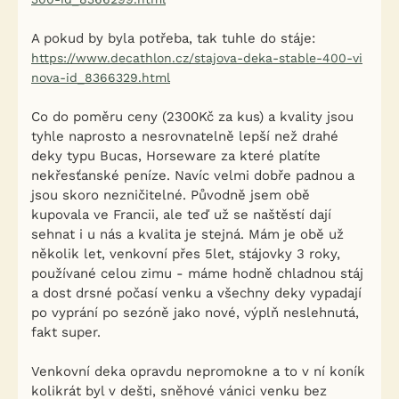
A pokud by byla potřeba, tak tuhle do stáje:
https://www.decathlon.cz/stajova-deka-stable-400-vi
nova-id_8366329.html
Co do poměru ceny (2300Kč za kus) a kvality jsou
tyhle naprosto a nesrovnatelně lepší než drahé
deky typu Bucas, Horseware za které platíte
nekřesťanské peníze. Navíc velmi dobře padnou a
jsou skoro nezničitelné. Původně jsem obě
kupovala ve Francii, ale teď už se naštěstí dají
sehnat i u nás a kvalita je stejná. Mám je obě už
několik let, venkovní přes 5let, stájovky 3 roky,
používané celou zimu - máme hodně chladnou stáj
a dost drsné počasí venku a všechny deky vypadají
po vyprání po sezóně jako nové, výplň neslehnutá,
fakt super.
Venkovní deka opravdu nepromokne a to v ní koník
kolikrát byl v dešti, sněhové vánici venku bez