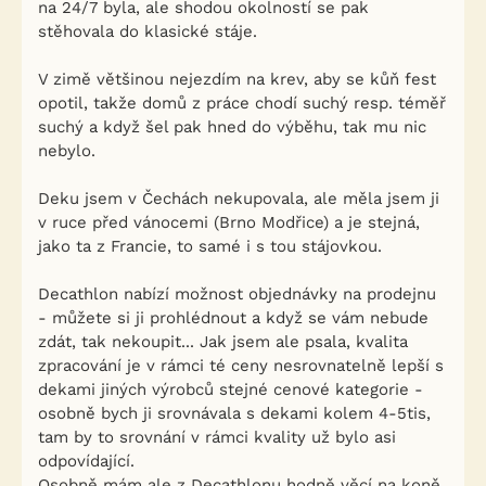
na 24/7 byla, ale shodou okolností se pak
stěhovala do klasické stáje.
V zimě většinou nejezdím na krev, aby se kůň fest
opotil, takže domů z práce chodí suchý resp. téměř
suchý a když šel pak hned do výběhu, tak mu nic
nebylo.
Deku jsem v Čechách nekupovala, ale měla jsem ji
v ruce před vánocemi (Brno Modřice) a je stejná,
jako ta z Francie, to samé i s tou stájovkou.
Decathlon nabízí možnost objednávky na prodejnu
- můžete si ji prohlédnout a když se vám nebude
zdát, tak nekoupit... Jak jsem ale psala, kvalita
zpracování je v rámci té ceny nesrovnatelně lepší s
dekami jiných výrobců stejné cenové kategorie -
osobně bych ji srovnávala s dekami kolem 4-5tis,
tam by to srovnání v rámci kvality už bylo asi
odpovídající.
Osobně mám ale z Decathlonu hodně věcí na koně