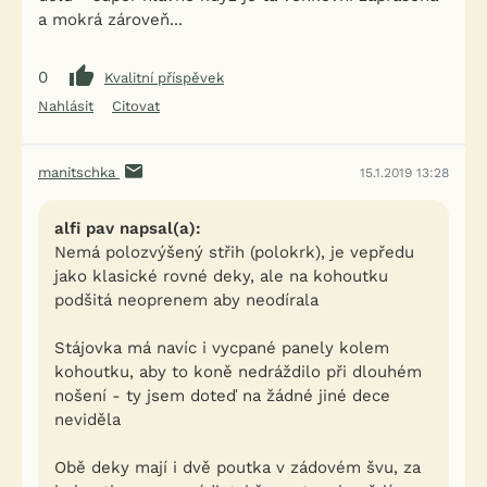
a mokrá zároveň...
0
Kvalitní příspěvek
Nahlásit
Citovat
manitschka
15.1.2019 13:28
alfi pav napsal(a):
Nemá polozvýšený střih (polokrk), je vepředu
jako klasické rovné deky, ale na kohoutku
podšitá neoprenem aby neodírala
Stájovka má navíc i vycpané panely kolem
kohoutku, aby to koně nedráždilo při dlouhém
nošení - ty jsem doteď na žádné jiné dece
neviděla
Obě deky mají i dvě poutka v zádovém švu, za