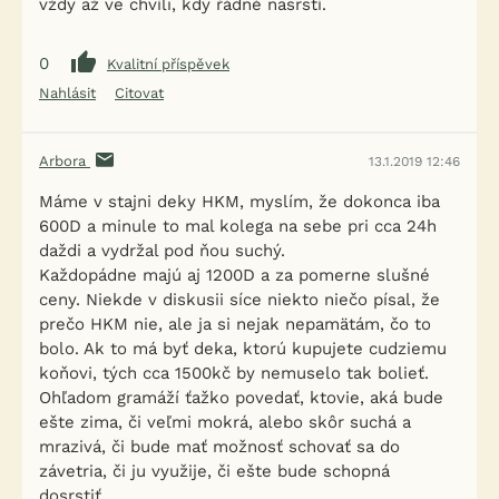
vždy až ve chvíli, kdy řádně nasrstí.
0
Kvalitní příspěvek
Nahlásit
Citovat
Arbora
13.1.2019 12:46
Máme v stajni deky HKM, myslím, že dokonca iba
600D a minule to mal kolega na sebe pri cca 24h
daždi a vydržal pod ňou suchý.
Každopádne majú aj 1200D a za pomerne slušné
ceny. Niekde v diskusii síce niekto niečo písal, že
prečo HKM nie, ale ja si nejak nepamätám, čo to
bolo. Ak to má byť deka, ktorú kupujete cudziemu
koňovi, tých cca 1500kč by nemuselo tak bolieť.
Ohľadom gramáží ťažko povedať, ktovie, aká bude
ešte zima, či veľmi mokrá, alebo skôr suchá a
mrazivá, či bude mať možnosť schovať sa do
závetria, či ju využije, či ešte bude schopná
dosrstiť...