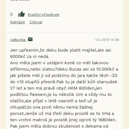
0
Kvalitní příspěvek
Nahlásit
Citovat
vattunka
13.1.2019 14:08
Jen upřesním,že deku bude platit majitel,ale asi
6000kč za ní nedá.
Ano měla jsem v ustájení koně co měl takovou
stříbrnou,nebo zlatou?deku Bucas asi za 10.000kč a
jak píšete měl ji od podzimu do jara takže těch -20
do +10 stupňů přesně.Pak tu je další kůň staroušek
27 let a ten má právě obyč HKM 600den,jen
podšitou fleesem,je tu několik zim a vždy mu to
stačilo,ale přijel v létě nasrstil a teď už je
chlupáč,to ona proti němu nemá žádnej
porost.Jenže už má třetí deku prostě se to trhá a
ten vrchní matroš je prostě jinej oproti tý 1680den.
Pak jsem měla dobrou zkušenost s dekama od