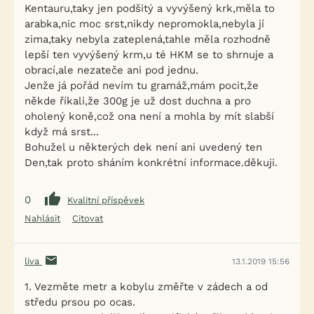
Kentauru,taky jen podšitý a vyvýšený krk,měla to
arabka,nic moc srst,nikdy nepromokla,nebyla jí
zima,taky nebyla zateplená,tahle měla rozhodně
lepší ten vyvýšený krm,u té HKM se to shrnuje a
obrací,ale nezateče ani pod jednu.
Jenže já pořád nevím tu gramáž,mám pocit,že
někde říkali,že 300g je už dost duchna a pro
oholený koně,což ona není a mohla by mít slabší
když má srst...
Bohužel u některých dek není ani uvedený ten
Den,tak proto sháním konkrétní informace.děkuji.
0
Kvalitní příspěvek
Nahlásit
Citovat
liva
13.1.2019 15:56
1. Vezměte metr a kobylu změřte v zádech a od
středu prsou po ocas.