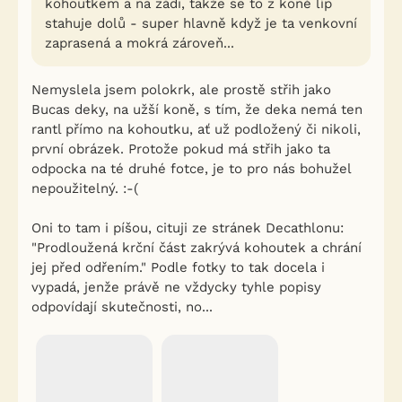
kohoutkem a na zádi, takže se to z koně líp
stahuje dolů - super hlavně když je ta venkovní
zaprasená a mokrá zároveň...
Nemyslela jsem polokrk, ale prostě střih jako
Bucas deky, na užší koně, s tím, že deka nemá ten
rantl přímo na kohoutku, ať už podložený či nikoli,
první obrázek. Protože pokud má střih jako ta
odpocka na té druhé fotce, je to pro nás bohužel
nepoužitelný. :-(
Oni to tam i píšou, cituji ze stránek Decathlonu:
"Prodloužená krční část zakrývá kohoutek a chrání
jej před odřením." Podle fotky to tak docela i
vypadá, jenže právě ne vždycky tyhle popisy
odpovídají skutečnosti, no...