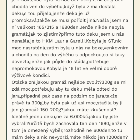
chodila ven do výběhu,když byla zima dostala
deku,s tou přijela,jenže deka je už
promokavá,takže se musí pořídit jiná.Našla jsem na
ní velikost 165/215 a 1680den.Jenže nikde nebyla
gramáž,jak to zjistím?přímo tuto deku jsem u nás
nenašla,je to HKM Lauria Garelli.Kobyla je ST,nic
moc nasrstěná,zatím byla u nás na boxe,venkovním
a chodila na den do výběhu s odpockou,co si taky
dovezla,jenže jak půjde do stáda,potřebuje
nepromokavou.Kobyla je 16 let ve velmi dobré
výživové kondici.
Otázka zní,jakou gramáž nejlépe zvolit?300g se mi
zdá moc,potřebuju aby tu deku měla odteď do
jara,případně pak zase na podzim do jara,takže
právě ta 300g,by byla pak už asi moc,stačila by jí
jen gramaáž 150-200g?jakou máte zkušenost?
Ideálně jednu deku,ne za 6.000kč.jakou by jste
vybrali?určitě bych zachovala ten den 1680,jenže v
tom je omezený výběr,rozhodně ne 600den,to tu
mám deky a nic nevydrží,máte někdo jen 1200den?