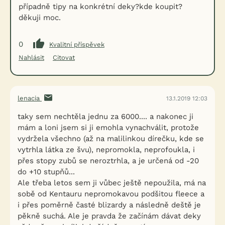
případně tipy na konkrétní deky?kde koupit?
děkuji moc.
0
Kvalitní příspěvek
Nahlásit
Citovat
lenacia
13.1.2019 12:03
taky sem nechtěla jednu za 6000.... a nakonec ji
mám a loni jsem si ji emohla vynachválit, protože
vydržela všechno (až na malilinkou dírečku, kde se
vytrhla látka ze švu), nepromokla, neprofoukla, i
přes stopy zubů se neroztrhla, a je určená od -20
do +10 stupňů...
Ale třeba letos sem ji vůbec ještě nepoužila, má na
sobě od Kentauru nepromokavou podšitou fleece a
i přes poměrně časté blizardy a následně deště je
pěkně suchá. Ale je pravda že začínám dávat deky