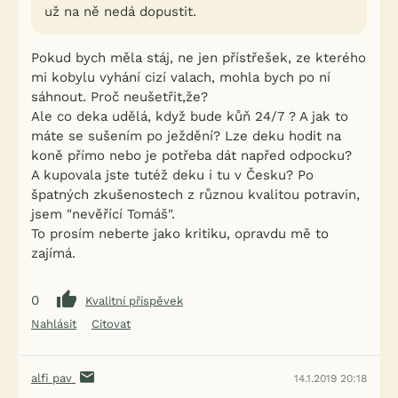
už na ně nedá dopustit.
Pokud bych měla stáj, ne jen přístřešek, ze kterého
mi kobylu vyhání cizí valach, mohla bych po ní
sáhnout. Proč neušetřit,že?
Ale co deka udělá, když bude kůň 24/7 ? A jak to
máte se sušením po ježdění? Lze deku hodit na
koně přímo nebo je potřeba dát napřed odpocku?
A kupovala jste tutéž deku i tu v Česku? Po
špatných zkušenostech z různou kvalitou potravin,
jsem "nevěřící Tomáš".
To prosím neberte jako kritiku, opravdu mě to
zajímá.
0
Kvalitní příspěvek
Nahlásit
Citovat
alfi pav
14.1.2019 20:18