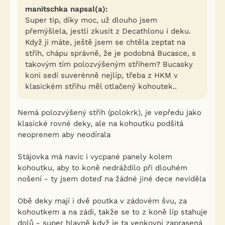
manitschka napsal(a):
Super tip, díky moc, už dlouho jsem
přemýšlela, jestli zkusit z Decathlonu i deku.
Když ji máte, ještě jsem se chtěla zeptat na
střih, chápu správně, že je podobná Bucasce, s
takovým tím polozvýšeným střihem? Bucasky
koni sedí suverénně nejlíp, třeba z HKM v
klasickém střihu měl otlačený kohoutek..
Nemá polozvýšený střih (polokrk), je vepředu jako
klasické rovné deky, ale na kohoutku podšitá
neoprenem aby neodírala
Stájovka má navíc i vycpané panely kolem
kohoutku, aby to koně nedráždilo při dlouhém
nošení - ty jsem doteď na žádné jiné dece neviděla
Obě deky mají i dvě poutka v zádovém švu, za
kohoutkem a na zádi, takže se to z koně líp stahuje
dolů - super hlavně když je ta venkovní zaprasená