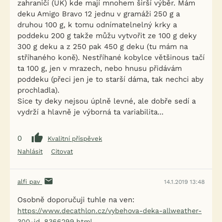
zahraničí (UK) kde mají mnohem širší výběr. Mám
deku Amigo Bravo 12 jednu v gramáži 250 g a
druhou 100 g, k tomu odnímatelnelný krky a
poddeku 200 g takže můžu vytvořit ze 100 g deky
300 g deku a z 250 pak 450 g deku (tu mám na
stříhaného koně). Nestříhané kobylce většinous tačí
ta 100 g, jen v mrazech, nebo hnusu přidávám
poddeku (přeci jen je to starší dáma, tak nechci aby
prochladla).
Sice ty deky nejsou úplně levné, ale dobře sedí a
vydrží a hlavně je výborná ta variabilita...
0
Kvalitní příspěvek
Nahlásit
Citovat
alfi pav
14.1.2019 13:48
Osobně doporučuji tuhle na ven:
https://www.decathlon.cz/vybehova-deka-allweather-
300-id_8366299.html