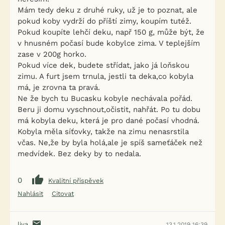
Mám tedy deku z druhé ruky, už je to poznat, ale
pokud koby vydrží do příští zimy, koupím tutéž.
Pokud koupíte lehčí deku, např 150 g, může být, že
v hnusném počasí bude kobylce zima. V teplejším
zase v 200g horko.
Pokud více dek, budete střídat, jako já loňskou
zimu. A furt jsem trnula, jestli ta deka,co kobyla
má, je zrovna ta pravá.
Ne že bych tu Bucasku kobyle nechávala pořád.
Beru ji domu vyschnout,očistit, nahřát. Po tu dobu
má kobyla deku, která je pro dané počasí vhodná.
Kobyla měla síťovky, takže na zimu nenasrstila
včas. Ne,že by byla holá,ale je spíš sameťáček než
medvídek. Bez deky by to nedala.
0
Kvalitní příspěvek
Nahlásit
Citovat
liva
13.1.2019 16:39