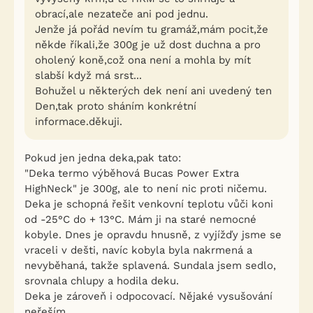
obrací,ale nezateče ani pod jednu.
Jenže já pořád nevím tu gramáž,mám pocit,že
někde říkali,že 300g je už dost duchna a pro
oholený koně,což ona není a mohla by mít
slabší když má srst...
Bohužel u některých dek není ani uvedený ten
Den,tak proto sháním konkrétní
informace.děkuji.
Pokud jen jedna deka,pak tato:
"Deka termo výběhová Bucas Power Extra
HighNeck" je 300g, ale to není nic proti ničemu.
Deka je schopná řešit venkovní teplotu vůči koni
od -25°C do + 13°C. Mám ji na staré nemocné
kobyle. Dnes je opravdu hnusně, z vyjížďy jsme se
vraceli v dešti, navíc kobyla byla nakrmená a
nevyběhaná, takže splavená. Sundala jsem sedlo,
srovnala chlupy a hodila deku.
Deka je zároveň i odpocovací. Nějaké vysušování
neřeším.