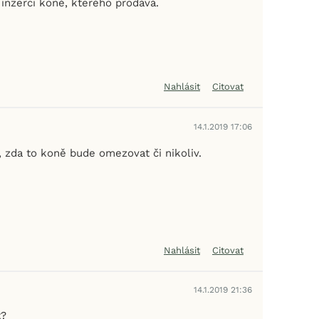
 inzerci koně, kterého prodává.
Nahlásit
Citovat
14.1.2019 17:06
, zda to koně bude omezovat či nikoliv.
Nahlásit
Citovat
14.1.2019 21:36
t?