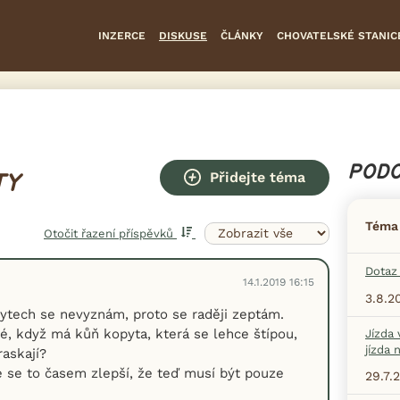
INZERCE
DISKUSE
ČLÁNKY
CHOVATELSKÉ STANIC
PODO
Přidejte téma
TY
Téma
Otočit řazení příspěvků
Dotaz 
14.1.2019 16:15
3.8.2
ytech se nevyznám, proto se raději zeptám.
é, když má kůň kopyta, která se lehce štípou,
Jízda 
jízda 
raskají?
že se to časem zlepší, že teď musí být pouze
29.7.