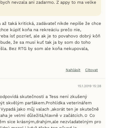
e bych nevzala ani zadarmo. Z appy to ma velke
až taká kritická, zadávateľ nikde nepíše že chce
chce kúpiť koňa na rekreáciu prečo nie,
eba ísť pozrieť, ale ak je to povahovo dobrý kôň
 bude, že sa musí kuť tak ja by som do toho
 šla. Bez RTG by som ale koňa nekupovala,
Nahlásit
Citovat
15.1.2019 15:28
odpovídá skutečnosti a Tess není zkušený
být skvělým parťákem.Prohlídka veterinářem
 Vypadá jako můj valach ,akorát ten je skutečně
ha je velmi důležitá,hlavně v začátcích.☺️ Co
ěm sice krásným,drahým,ale nezvladatelným pro
lidný mazel i když třeba ten původ je