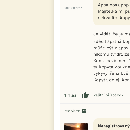
Appaloosa.php
XXX.XXX.191.1
Majitelka mi ps
nekvalitní kopy
Je vidět, že je 
zdědil špatná ko
může být z appy a
nikomu tvrdit, ž
Koník navíc není
ta kopyta koukne
výkyvy,třeba kvůl
Kopyta dělají ko
1
hlas
Kvalitní příspěvek
rennie111
Neregistrovaný