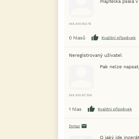
majitelka psala v
XXX.XXX.150.78
0
hlasů
Kvalitní příspěvek
Neregistrovaný uživatel
Pak nelze napsat
XXX.XXX.87.254
1
hlas
Kvalitní příspěvek
Dotaz
O jaký jde inzerá