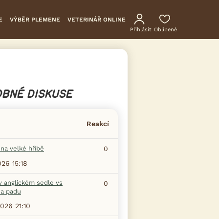
E
VÝBĚR PLEMENE
VETERINÁŘ ONLINE
Přihlásit
Oblíbené
BNÉ DISKUSE
Reakcí
na velké hříbě
0
026 15:18
v anglickém sedle vs
0
na padu
2026 21:10