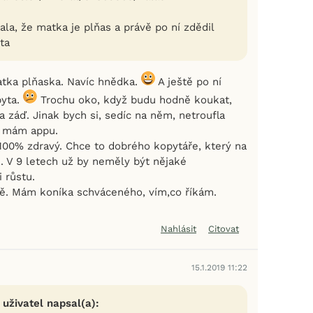
ala, že matka je plňas a právě po ní zdědil
ta
matka plňaska. Navíc hnědka.
A ještě po ní
pyta.
Trochu oko, když budu hodně koukat,
 záď. Jinak bych si, sedíc na něm, netroufla
e mám appu.
 100% zdravý. Chce to dobrého kopytáře, který na
. V 9 letech už by neměly být nějaké
i růstu.
ně. Mám koníka schváceného, vím,co říkám.
Nahlásit
Citovat
15.1.2019 11:22
 uživatel napsal(a):