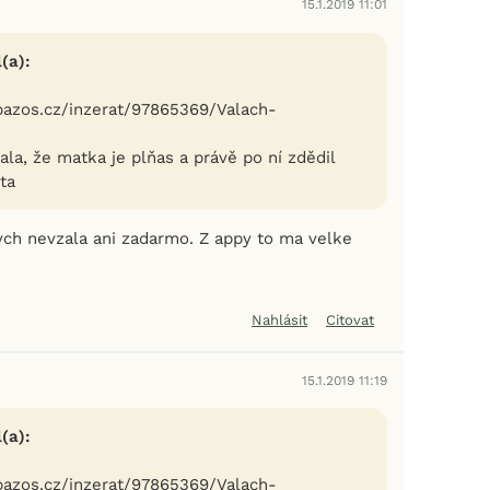
15.1.2019 11:01
(a):
a.bazos.cz/inzerat/97865369/Valach-
ala, že matka je plňas a právě po ní zdědil
ta
bych nevzala ani zadarmo. Z appy to ma velke
Nahlásit
Citovat
15.1.2019 11:19
(a):
a.bazos.cz/inzerat/97865369/Valach-