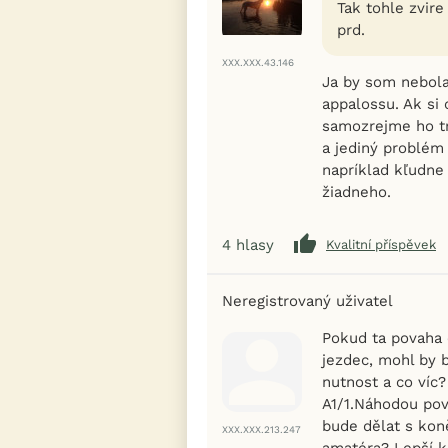
Tak tohle zvir
prd.
XXX.XXX.43.146
Ja by som nebola 
appalossu. Ak si 
samozrejme ho tr
a jediný problém
napríklad kľudne
žiadneho.
4
hlasy
Kvalitní příspěvek
Neregistrovaný uživatel
Pokud ta povaha 
jezdec, mohl by 
nutnost a co víc?
A1/1.Náhodou pova
bude dělat s kon
XXX.XXX.213.247
amatéra? Lepší k