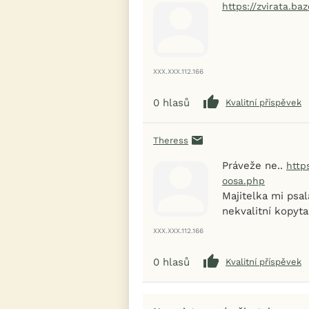
https://zvirata.b
XXX.XXX.112.166
0
hlasů
Kvalitní příspěvek
Theress
Práveže ne..
http
oosa.php
Majitelka mi psal
nekvalitní kopyta
XXX.XXX.112.166
0
hlasů
Kvalitní příspěvek