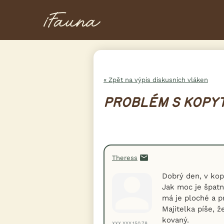
« Zpět na výpis diskusních vláken
PROBLÉM S KOPY
Theress
Dobrý den, v kop
Jak moc je špatn
má je ploché a p
Majitelka píše, 
kovaný.
XXX.XXX.150.78