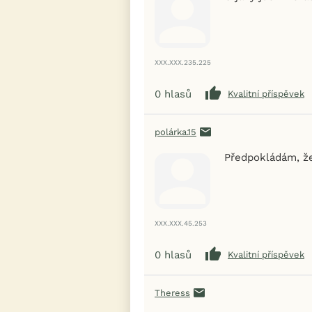
XXX.XXX.235.225
0
hlasů
Kvalitní příspěvek
polárka.15
Předpokládám, že
XXX.XXX.45.253
0
hlasů
Kvalitní příspěvek
Theress