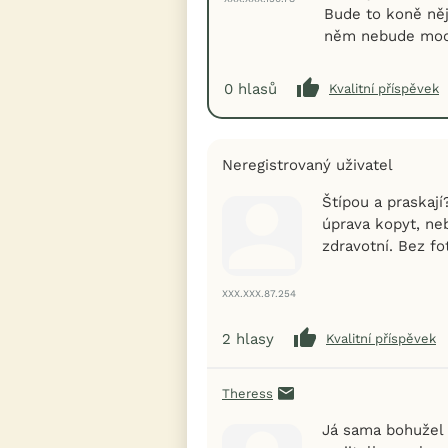
Bude to koně něj
něm nebude moc 
0
hlasů
Kvalitní příspěvek
Neregistrovaný uživatel
Štípou a praskaj
úprava kopyt, n
zdravotní. Bez fo
XXX.XXX.87.254
2
hlasy
Kvalitní příspěvek
Theress
Já sama bohužel 