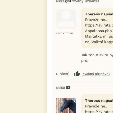
Neregistrovaný uživatel
Theress napsal
Práveže ne..
https://zvirat
Appaloosa.php
XXX.XXX.17.216
Majitelka mi ps
nekvalitní kopy
Tak tohle zvire 
prd.
0
hlasů
Kvalitní příspěvek
sisi58
Theress napsal
Práveže ne..
https://zvirat