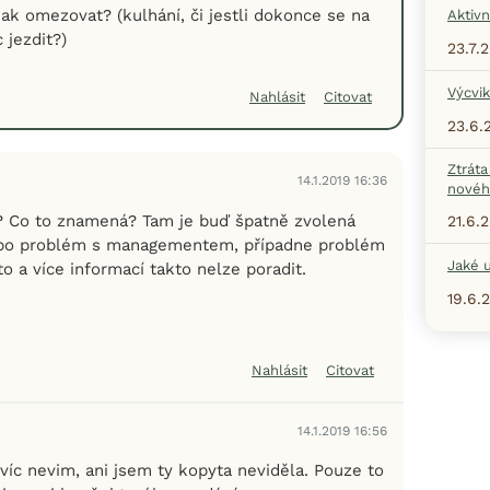
ak omezovat? (kulhání, či jestli dokonce se na
Aktivn
jezdit?)
23.7.
Výcvik
Nahlásit
Citovat
23.6.
Ztráta
14.1.2019 16:36
nové
í? Co to znamená? Tam je buď špatně zvolená
21.6.
ebo problém s managementem, případne problém
Jaké u
to a více informací takto nelze poradit.
19.6.
Nahlásit
Citovat
14.1.2019 16:56
víc nevim, ani jsem ty kopyta neviděla. Pouze to