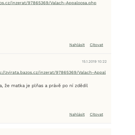
azos.cz/inzerat/97865369/Valach-Appaloosa.php
Nahlásit
Citovat
15.1.2019 10:22
s://zvirata.bazos.cz/inzerat/97865369/Valach-Appal
a, že matka je plňas a právě po ní zdědil
Nahlásit
Citovat