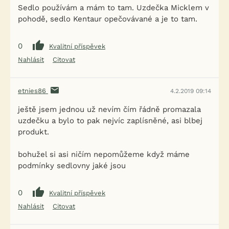
Sedlo používám a mám to tam. Uzdečka Micklem v
pohodě, sedlo Kentaur opečovávané a je to tam.
0
Kvalitní příspěvek
Nahlásit
Citovat
etnies86
4.2.2019 09:14
ještě jsem jednou už nevím čím řádně promazala
uzdečku a bylo to pak nejvíc zaplísněné, asi blbej
produkt.
bohužel si asi ničím nepomůžeme když máme
podmínky sedlovny jaké jsou
0
Kvalitní příspěvek
Nahlásit
Citovat