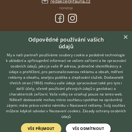
redakce@ifauna.cz
nonstop
×
DOMOVSKÁ STRÁNKA
Odpovědné používání vašich
údajů
INZERCE
DISKUSE
My a naši partneři používáme soubory cookie a podobné technologie
k ukládání a zpřístupnění informací ve vašem zařízení a ke zpracování
ČLÁNKY
osobních údajů, jako je vaše IP adresa, jedinečné identifikátory a
údaje o prohlížení, pro personalizovanou reklamu a obsah, měření
O nás
reklamy a obsahu, analýzu publika a zlepšování služeb.
Dodavatelé
třetích stran (1866)
mohou vaše údaje zpracovávat také pro tyto i
Kontakt
Hledáte zvířecího kamaráda?
další účely, včetně používání přesných údajů o geolokaci a
Zdarma vám poradí
Možnosti zvýraznění inzerátů
charakteristik zařízení. Vaše volby se vztahují pouze na tento web.
VETERINÁŘ ONLINE
Podmínky užití
Někteří dodavatelé mohou místo souhlasu spoléhat na oprávněný
KONZULTOVAT S
zájem; máte právo vznést námitku v
Nastavení reklamy
. Svůj souhlas
Zpracování osobních údajů
VETERINÁŘEM
můžete kdykoli odvolat v
Nastavení cookies
.
Zásady ochrany osobních
údajů
Přihlášení
VŠE PŘIJMOUT
VŠE ODMÍTNOUT
Registrace