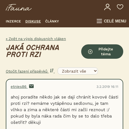
CELÉ MENU
INZERCE
DISKUSE
ČLÁNKY
« Zpět na výpis diskusních vláken
JAKÁ OCHRANA
Přidejte
PROTI RZI
téma
Otočit řazení příspěvků
etnies86
3.2.2019 16:11
ahoj poradíte někdo jak se dají chránit kovové části
proti rzi? nemáme vytápěnou sedlovnu, je tam
vlhko a zima a některé části mi začli reznout :/
pokud by byla náka rada čim by se to dalo třeba
ošetřit? děkuji