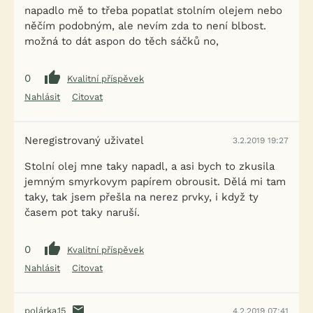
napadlo mě to třeba popatlat stolním olejem nebo
něčím podobným, ale nevím zda to není blbost.
možná to dát aspon do těch sáčků no,
0
Kvalitní příspěvek
Nahlásit
Citovat
Neregistrovaný uživatel
3.2.2019 19:27
Stolní olej mne taky napadl, a asi bych to zkusila
jemným smyrkovym papírem obrousit. Dělá mi tam
taky, tak jsem přešla na nerez prvky, i když ty
časem pot taky naruší.
0
Kvalitní příspěvek
Nahlásit
Citovat
polárka.15
4.2.2019 07:41