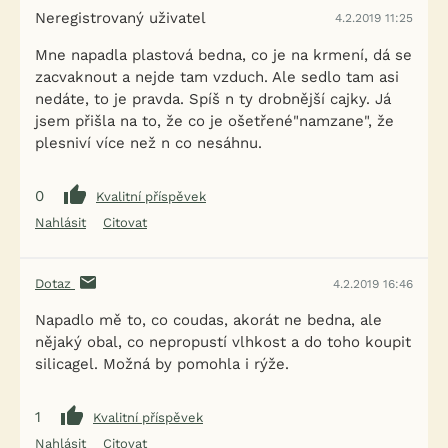
Neregistrovaný uživatel
4.2.2019 11:25
Mne napadla plastová bedna, co je na krmení, dá se
zacvaknout a nejde tam vzduch. Ale sedlo tam asi
nedáte, to je pravda. Spíš n ty drobnější cajky. Já
jsem přišla na to, že co je ošetřené"namzane", že
plesniví více než n co nesáhnu.
0
Kvalitní příspěvek
Nahlásit
Citovat
Dotaz
4.2.2019 16:46
Napadlo mě to, co coudas, akorát ne bedna, ale
nějaký obal, co nepropustí vlhkost a do toho koupit
silicagel. Možná by pomohla i rýže.
1
Kvalitní příspěvek
Nahlásit
Citovat