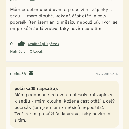
Mám podobnou sedlovnu a plesniví mi zápinky k
sedlu - mám dlouhé, kožená část otěží a celý
poprsák (ten jsem ani x měsíců nepoužila). Tvoří se
mi po kůži šedá vrstva, taky nevím co s tím.
0
Kvalitní příspěvek
Nahlásit
Citovat
etnies86
4.2.2019 08:17
polárka.15 napsal(a):
Mám podobnou sedlovnu a plesniví mi zápinky
k sedlu - mám dlouhé, kožená část otěží a celý
poprsák (ten jsem ani x měsíců nepoužila).
Tvoří se mi po kůži šedá vrstva, taky nevím co
s tím.