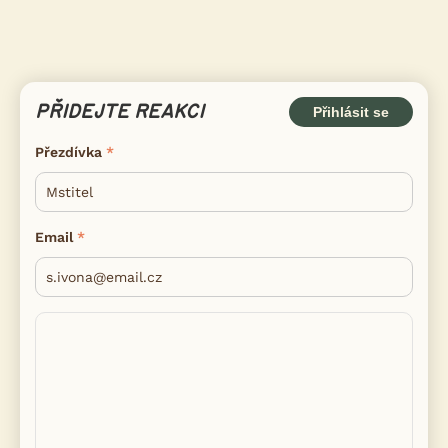
PŘIDEJTE REAKCI
Přihlásit se
Přezdívka
Email