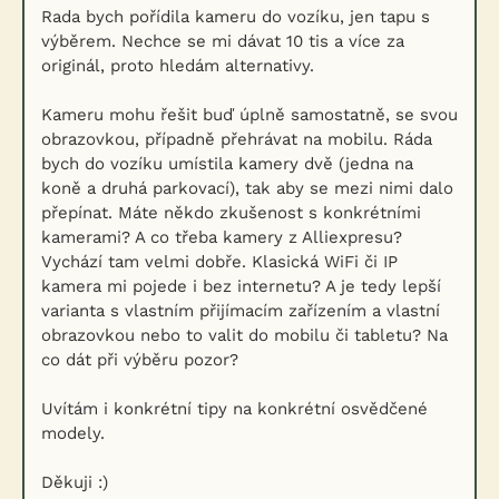
Rada bych pořídila kameru do vozíku, jen tapu s
výběrem. Nechce se mi dávat 10 tis a více za
originál, proto hledám alternativy.
Kameru mohu řešit buď úplně samostatně, se svou
obrazovkou, případně přehrávat na mobilu. Ráda
bych do vozíku umístila kamery dvě (jedna na
koně a druhá parkovací), tak aby se mezi nimi dalo
přepínat. Máte někdo zkušenost s konkrétními
kamerami? A co třeba kamery z Alliexpresu?
Vychází tam velmi dobře. Klasická WiFi či IP
kamera mi pojede i bez internetu? A je tedy lepší
varianta s vlastním přijímacím zařízením a vlastní
obrazovkou nebo to valit do mobilu či tabletu? Na
co dát při výběru pozor?
Uvítám i konkrétní tipy na konkrétní osvědčené
modely.
Děkuji :)