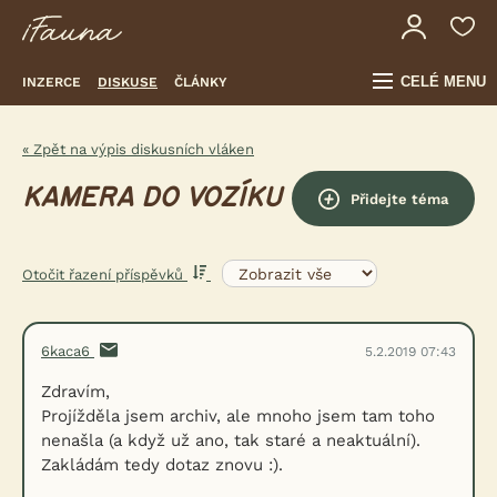
CELÉ MENU
INZERCE
DISKUSE
ČLÁNKY
« Zpět na výpis diskusních vláken
KAMERA DO VOZÍKU
Přidejte téma
Otočit řazení příspěvků
6kaca6
5.2.2019 07:43
Zdravím,
Projížděla jsem archiv, ale mnoho jsem tam toho
nenašla (a když už ano, tak staré a neaktuální).
Zakládám tedy dotaz znovu :).