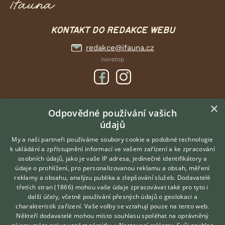
KONTAKT DO REDAKCE WEBU
redakce@ifauna.cz
nonstop
×
DOMOVSKÁ STRÁNKA
Odpovědné používání vašich
údajů
INZERCE
DISKUSE
My a naši partneři používáme soubory cookie a podobné technologie
k ukládání a zpřístupnění informací ve vašem zařízení a ke zpracování
ČLÁNKY
osobních údajů, jako je vaše IP adresa, jedinečné identifikátory a
údaje o prohlížení, pro personalizovanou reklamu a obsah, měření
O nás
reklamy a obsahu, analýzu publika a zlepšování služeb.
Dodavatelé
třetích stran (1866)
mohou vaše údaje zpracovávat také pro tyto i
Kontakt
Hledáte zvířecího kamaráda?
další účely, včetně používání přesných údajů o geolokaci a
Zdarma vám poradí
Možnosti zvýraznění inzerátů
charakteristik zařízení. Vaše volby se vztahují pouze na tento web.
VETERINÁŘ ONLINE
Podmínky užití
Někteří dodavatelé mohou místo souhlasu spoléhat na oprávněný
KONZULTOVAT S