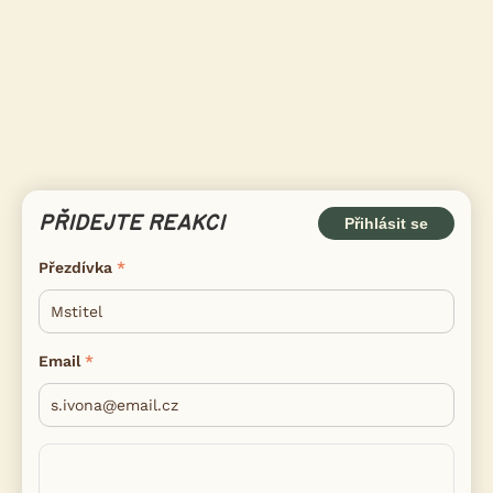
PŘIDEJTE REAKCI
Přihlásit se
Přezdívka
Email