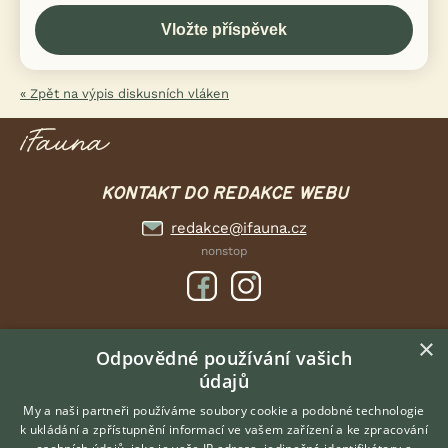
« Zpět na výpis diskusních vláken
KONTAKT DO REDAKCE WEBU
redakce@ifauna.cz
nonstop
×
DOMOVSKÁ STRÁNKA
Odpovědné používání vašich
údajů
INZERCE
DISKUSE
My a naši partneři používáme soubory cookie a podobné technologie
k ukládání a zpřístupnění informací ve vašem zařízení a ke zpracování
ČLÁNKY