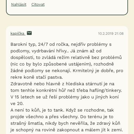
Nahlásit
Citovat
kapička
10.2.2019 21:08
Barokní typ, 24/7 od ročka, nejdřív problémy s
podlomy, vydrbavání hřívy.. Já znám až od
dospělosti, to zvládá režim relativně bez problémů
(nic co by bylo způsobené ustájením), rozhodně
žádné podlomy se nekonají. Krmitelný je dobře, pro
rekre koně stačí pastva.
Zdravotně nebo hlavně z hlediska stárnutí je na
tom tenhle konkrétní hůř než třeba hafling/tinkery.
V 15 letech se už řeší problémy jako u jiných koní
ve 20.
A není to kůň, je to tank. Když se rozhodne, tak
projde všechno a přes všechny. Do terénu je to
strašný šmatla, nikdy bych nevěřila, že zdravý kůň
je schopný na rovině zakopnout a málem jít k zemi.