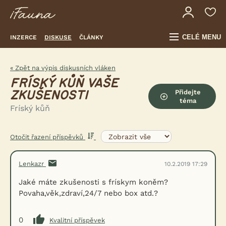
CELÉ MENU
INZERCE
DISKUSE
ČLÁNKY
« Zpět na výpis diskusních vláken
FRÍSKÝ KŮŇ VAŠE
Přidejte
ZKUŠENOSTI
téma
Fríský kůň
Otočit řazení příspěvků
Lenkazr
10.2.2019 17:29
Jaké máte zkušenosti s frískym koněm?
Povaha,věk,zdraví,24/7 nebo box atd.?
0
Kvalitní příspěvek