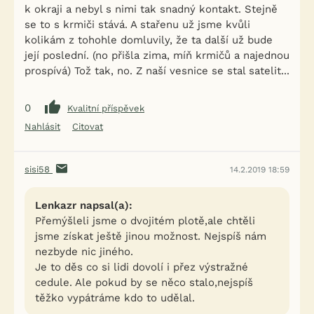
k okraji a nebyl s nimi tak snadný kontakt. Stejně
se to s krmiči stává. A stařenu už jsme kvůli
kolikám z tohohle domluvily, že ta další už bude
její poslední. (no přišla zima, míň krmičů a najednou
prospívá) Tož tak, no. Z naší vesnice se stal satelit...
0
Kvalitní příspěvek
Nahlásit
Citovat
sisi58
14.2.2019 18:59
Lenkazr napsal(a):
Přemýšleli jsme o dvojitém plotě,ale chtěli
jsme získat ještě jinou možnost. Nejspíš nám
nezbyde nic jiného.
Je to děs co si lidi dovolí i přez výstražné
cedule. Ale pokud by se něco stalo,nejspíš
těžko vypátráme kdo to udělal.