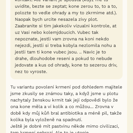
uvidite, bezte se zeptat; kone zerou to, to a to,
polozte to vedle ohrady a my to zkrmime atd.).
Naopak bych urcite nesazela zivy plot.
Zaabranite si tim jakekoliv vizualni kontrole, at
uz Vasi nebo kolemjdoucich. Vubec tak
nepoznate, jestli vam zrovna na koni nekdo
nejezdi, jestli si treba kobyla nezlomila nohu a
jestli tam ti kone vubec jsou. .. Navic je to
drahe, dlouhodobe reseni a pokud to nebude
jedovate a kus od ohrady, kone to sezerou driv,
nez to vyroste.
Tu variantu povolení krmení pod dohledem majitele
jsme zkusily se známou taky, a když jsme u plotu
nachytaly ženskou krmit tak její odpovědi bylo že
ona kone měla a ví kolik a co můžou... Zrovna v
době kdy můj kůň bral antibiotika a méně pil, takže
kolika byla vyloženě na spadnutí.
Ještě je dobré mít pastvinu někde mimo civilizaci,
tam krmení nehrozí. Ale to je utopie.