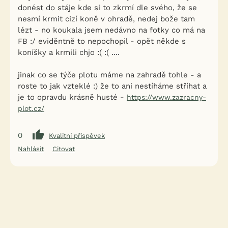
donést do stáje kde si to zkrmí dle svého, že se
nesmí krmit cizí koně v ohradě, nedej bože tam
lézt - no koukala jsem nedávno na fotky co má na
FB :/ eviděntně to nepochopil - opět někde s
koníšky a krmili chjo :( :( ....
jinak co se týče plotu máme na zahradě tohle - a
roste to jak vzteklé :) že to ani nestíháme stříhat a
je to opravdu krásně husté -
https://www.zazracny-
plot.cz/
0
Kvalitní příspěvek
Nahlásit
Citovat