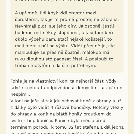
A upřímně, lidi když vidí prostor mezi
šprušlema, tak je to pro ně prostor, ne zábrana.
Nevnímají plot, ale jeho díry. Já osobně, jestli
budeme mít někdy stáj doma, tak si tam keře
okolo výběhu dám, stačí nějaké košatější, to
mají metr a půl na výšku. Vidět přes ně je, ale
manipuluje se přes ně špatně, málokdo má
ruku dlouhou sto padesát čísel. A poslouží to
třeba i motýlům a dalším potřebným.
Tohle je na vlastnictví koní ta nejhorší část. Vždy
když si celou tu odpovědnost domyslím, tak pár dní
nespím...
V loni na jaře si tak jdu schovat koně z ohrady a už
z dálky bylo vidět 4 růžové bundičky. Holčiny vlezly
do ohrady a koně na blátě honily proutkem do
cvalu - hop koníčci. Ponice byla měsíc před
termínem porodu, k tomu 32 let stařena a dál jedna
se zavázanou nohou (mezikosťák). Krve by se ve