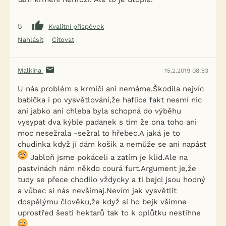
5
Kvalitní příspěvek
Nahlásit
Citovat
Malkina
15.2.2019 08:53
U nás problém s krmiči ani nemáme.Škodila nejvíc
babička i po vysvětlování,že haflice fakt nesmí nic
ani jabko ani chleba byla schopná do výběhu
vysypat dva kýble padanek s tím že ona toho ani
moc nesežrala -sežral to hřebec.A jaká je to
chudinka když jí dám košík a nemůže se ani napást
Jabloň jsme pokáceli a zatím je klid.Ale na
pastvinách nám někdo courá furt.Argument je,že
tudy se přece chodilo vždycky a ti bejci jsou hodný
a vůbec si nás nevšímaj.Nevím jak vysvětlit
dospělýmu člověku,že když si ho bejk všimne
uprostřed šesti hektarů tak to k oplůtku nestihne