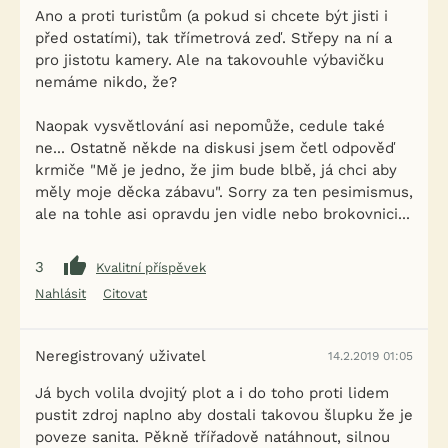
Ano a proti turistům (a pokud si chcete být jisti i
před ostatími), tak třímetrová zeď. Střepy na ní a
pro jistotu kamery. Ale na takovouhle výbavičku
nemáme nikdo, že?
Naopak vysvětlování asi nepomůže, cedule také
ne... Ostatně někde na diskusi jsem četl odpověď
krmiče "Mě je jedno, že jim bude blbě, já chci aby
měly moje děcka zábavu". Sorry za ten pesimismus,
ale na tohle asi opravdu jen vidle nebo brokovnici...
3
Kvalitní příspěvek
Nahlásit
Citovat
Neregistrovaný uživatel
14.2.2019 01:05
Já bych volila dvojitý plot a i do toho proti lidem
pustit zdroj naplno aby dostali takovou šlupku že je
poveze sanita. Pěkně třířadově natáhnout, silnou