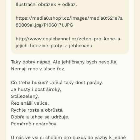
Ilustrační obrázek + odkaz.
https://media0.shop1.cz/images/media0:521e7a
80009a1.jpg/P1060171.JPG
http://www.equichannel.cz/zelen-pro-kone-a-
jejich-lidi-zive-ploty-z-jehlicnanu
Taky dobrý nápad. Ale jehličnany bych nevolila.
Nemají moc v lásce řez.
Co třeba buxus? Udělá taky dost parády.
Je hustý i dost široký,
Stálezelený,
Řez snáší velice,
Rychle roste a obrůstá,
Dobře a lehce se udržuje.
Poměrně nenáročný
U nás ve vsi si chodím pro buxus do vazby k jedné