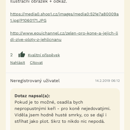
Ilustrační obrázek + odkaz.
https://media0.shop1.cz/images/media0:521e7a80009a
1.jpg/P1060171.JPG
http://www.equichannel.cz/zelen-pro-kone-a-jejich-li
di-zive-ploty-z-jehlicnanu
2
Kvalitní příspěvek
Nahlásit
Citovat
Neregistrovaný uživatel
14.2.2019 06:12
Dotaz napsal(a):
Pokud je to možné, osadila bych
nepropustnými keři - pro koně nejedovatými.
Viděla jsem hodně husté smrky, co se dají i
stříhat jako plot. Skrz to nikdo nic nepodá.