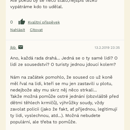
Ale pokud by se něco stalo,nejspíš těžko
vypátráme kdo to udělal.
0
Kvalitní příspěvek
Nahlásit
Citovat
jbb
13.2.2019 23:35
Ano, každá rada drahá... Jedná se o ty samé lidi? O
lidi ze sousedství? O turisty jednou jdoucí kolem?
Nám na začátek pomohlo, že soused co už koně
měl řval na lidi, kteří se mu jen zastavili u plotu,
nedejbože aby mu skrz něj něco strkali...
Takže možná pomůže ostré jednání (obzvláště před
dětmi těhlech krmičů), výhrůžky soudy, vždy
zavolat policii (jako že fakt, ať přijednou, legitimují
ty lidi, vyslechnou, atd...). Možná nebudete
populární, ale třeba to pomůže.