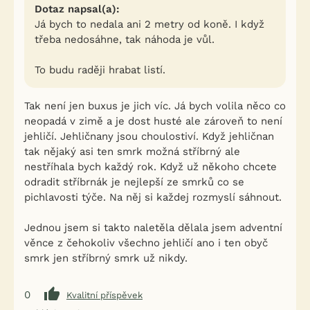
Dotaz napsal(a):
Já bych to nedala ani 2 metry od koně. I když
třeba nedosáhne, tak náhoda je vůl.
To budu raději hrabat listí.
Tak není jen buxus je jich víc. Já bych volila něco co
neopadá v zimě a je dost husté ale zároveň to není
jehličí. Jehličnany jsou choulostiví. Když jehličnan
tak nějaký asi ten smrk možná stříbrný ale
nestříhala bych každý rok. Když už někoho chcete
odradit stříbrnák je nejlepší ze smrků co se
pichlavosti týče. Na něj si každej rozmyslí sáhnout.
Jednou jsem si takto naletěla dělala jsem adventní
věnce z čehokoliv všechno jehličí ano i ten obyč
smrk jen stříbrný smrk už nikdy.
0
Kvalitní příspěvek