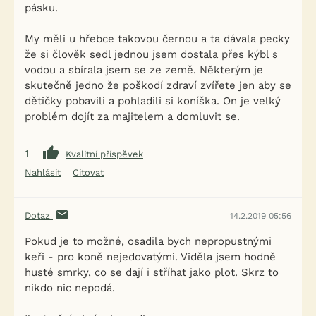
pásku.
My měli u hřebce takovou černou a ta dávala pecky
že si člověk sedl jednou jsem dostala přes kýbl s
vodou a sbírala jsem se ze země. Některým je
skutečně jedno že poškodí zdraví zvířete jen aby se
dětičky pobavili a pohladili si koníška. On je velký
problém dojít za majitelem a domluvit se.
1
Kvalitní příspěvek
Nahlásit
Citovat
Dotaz
14.2.2019 05:56
Pokud je to možné, osadila bych nepropustnými
keři - pro koně nejedovatými. Viděla jsem hodně
husté smrky, co se dají i stříhat jako plot. Skrz to
nikdo nic nepodá.