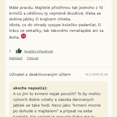
Máte pravdu. Majitelé přistihnou tak jednoho z 10
krmičů a většinou ty nejméně škodlivé, třeba se
dvěma jablky či krajícem chleba.
Idiota, co do ohrady vysype kolečko padančat, či
trávu ze sekačky, tak takového nenačapáte ani za
Boha.
1
Kvalitní příspěvek
Nahlásit
Citovat
Uživatel s deaktivovaným účtem
14.2.2019 22:42
akscha napsal(a):
A co jim to krmeni nejak povolit? To by mohlo
vytvorit dobre vztahy a zasoba darovanych
jablek se take hodi. Neco jako "krmeni mozne
po dohode s majitelem" a pripsat na sebe
kontakt. Ale variant je spousta (kdyz me tu