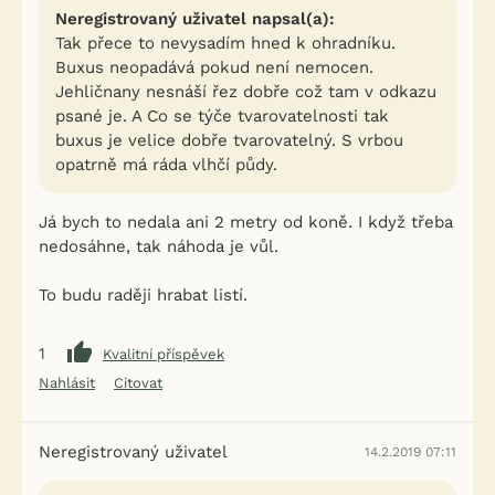
Neregistrovaný uživatel napsal(a):
Tak přece to nevysadím hned k ohradníku.
Buxus neopadává pokud není nemocen.
Jehličnany nesnáší řez dobře což tam v odkazu
psané je. A Co se týče tvarovatelnosti tak
buxus je velice dobře tvarovatelný. S vrbou
opatrně má ráda vlhčí půdy.
Já bych to nedala ani 2 metry od koně. I když třeba
nedosáhne, tak náhoda je vůl.
To budu raději hrabat listí.
1
Kvalitní příspěvek
Nahlásit
Citovat
Neregistrovaný uživatel
14.2.2019 07:11