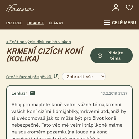
CELÉ MENU
INZERCE
DISKUSE
ČLÁNKY
« Zpět na výpis diskusních vláken
KRMENÍ CIZÍCH KONÍ
Přidejte
(KOLIKA)
téma
Otočit řazení příspěvků
Lenkazr
13.2.2019 21:37
Ahoj,pro majitele koně velmi vážné téma,krmení
vašich koní cizími lidmi,jablky,mrkvemi atd.,aniž by
si uvědomovali jak to může být pro život koně
nebezpečné. Tato věc mě velmi trápí,koně máme
na soukromém pozemku(na louce na konci
vesnice),i přez výstražné cedule: kůň je