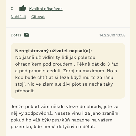
0
Kvalitní příspěvek
Nahlásit
Citovat
Dotaz
14.2.2019 13:58
Neregistrovaný uživatel napsal(a):
No jasně už vidím ty lidi jak polezou
ohradníkem pod proudem . Pěkně dát do 3 řad
a pod proud s cedulí. Zdroj na maximum. No a
kdo bude chtít at si leze když mu to za ránu
stojí. Nic ve zlém ale živí plot se nechá taky
přehodit
Jenže pokud vám někdo vleze do ohrady, jste za
něj vy zodpovědná. Nesete vinu i za jeho zranění,
pokud ho váš býk/pes/kůň napadne na vašem
pozemku, kde nemá dotyčný co dělat.