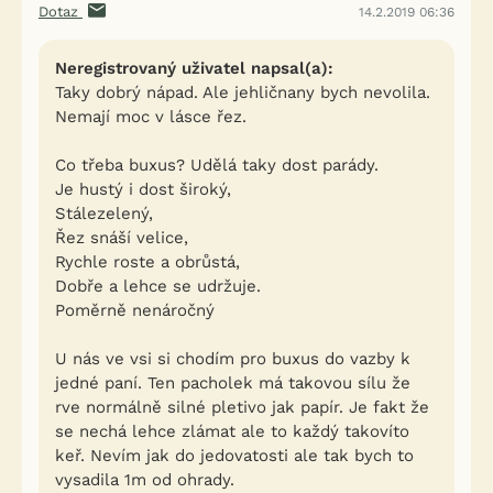
Dotaz
14.2.2019 06:36
Neregistrovaný uživatel napsal(a):
Taky dobrý nápad. Ale jehličnany bych nevolila.
Nemají moc v lásce řez.
Co třeba buxus? Udělá taky dost parády.
Je hustý i dost široký,
Stálezelený,
Řez snáší velice,
Rychle roste a obrůstá,
Dobře a lehce se udržuje.
Poměrně nenáročný
U nás ve vsi si chodím pro buxus do vazby k
jedné paní. Ten pacholek má takovou sílu že
rve normálně silné pletivo jak papír. Je fakt že
se nechá lehce zlámat ale to každý takovíto
keř. Nevím jak do jedovatosti ale tak bych to
vysadila 1m od ohrady.