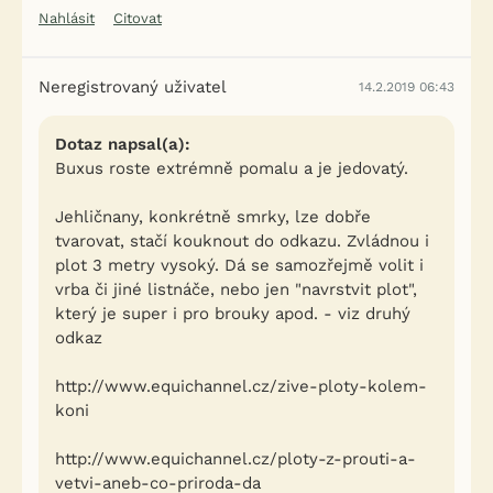
Nahlásit
Citovat
Neregistrovaný uživatel
14.2.2019 06:43
Dotaz napsal(a):
Buxus roste extrémně pomalu a je jedovatý.
Jehličnany, konkrétně smrky, lze dobře
tvarovat, stačí kouknout do odkazu. Zvládnou i
plot 3 metry vysoký. Dá se samozřejmě volit i
vrba či jiné listnáče, nebo jen "navrstvit plot",
který je super i pro brouky apod. - viz druhý
odkaz
http://www.equichannel.cz/zive-ploty-kolem-
koni
http://www.equichannel.cz/ploty-z-prouti-a-
vetvi-aneb-co-priroda-da