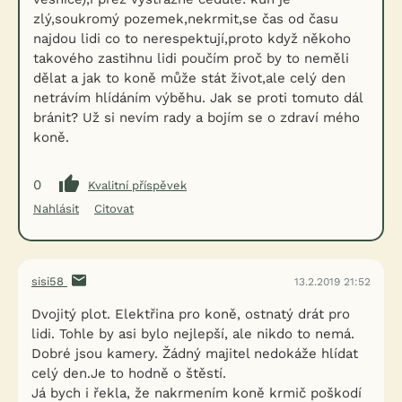
zlý,soukromý pozemek,nekrmit,se čas od času
najdou lidi co to nerespektují,proto když někoho
takového zastihnu lidi poučím proč by to neměli
dělat a jak to koně může stát život,ale celý den
netrávím hlídáním výběhu. Jak se proti tomuto dál
bránit? Už si nevím rady a bojím se o zdraví mého
koně.
0
Kvalitní příspěvek
Nahlásit
Citovat
sisi58
13.2.2019 21:52
Dvojitý plot. Elektřina pro koně, ostnatý drát pro
lidi. Tohle by asi bylo nejlepší, ale nikdo to nemá.
Dobré jsou kamery. Žádný majitel nedokáže hlídat
celý den.Je to hodně o štěstí.
Já bych i řekla, že nakrmením koně krmič poškodí