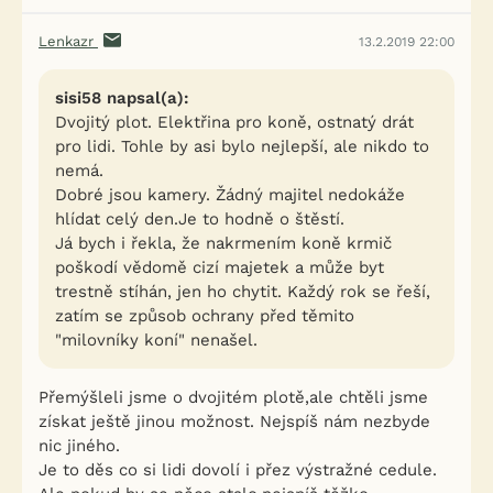
Lenkazr
13.2.2019 22:00
sisi58 napsal(a):
Dvojitý plot. Elektřina pro koně, ostnatý drát
pro lidi. Tohle by asi bylo nejlepší, ale nikdo to
nemá.
Dobré jsou kamery. Žádný majitel nedokáže
hlídat celý den.Je to hodně o štěstí.
Já bych i řekla, že nakrmením koně krmič
poškodí vědomě cizí majetek a může byt
trestně stíhán, jen ho chytit. Každý rok se řeší,
zatím se způsob ochrany před těmito
"milovníky koní" nenašel.
Přemýšleli jsme o dvojitém plotě,ale chtěli jsme
získat ještě jinou možnost. Nejspíš nám nezbyde
nic jiného.
Je to děs co si lidi dovolí i přez výstražné cedule.