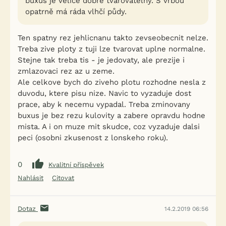
buxus je velice dobře tvarovatelný. S vrbou
opatrně má ráda vlhčí půdy.
Ten spatny rez jehlicnanu takto zevseobecnit nelze.
Treba zive ploty z tuji lze tvarovat uplne normalne.
Stejne tak treba tis - je jedovaty, ale prezije i
zmlazovaci rez az u zeme.
Ale celkove bych do ziveho plotu rozhodne nesla z
duvodu, ktere pisu nize. Navic to vyzaduje dost
prace, aby k necemu vypadal. Treba zminovany
buxus je bez rezu kulovity a zabere opravdu hodne
mista. A i on muze mit skudce, coz vyzaduje dalsi
peci (osobni zkusenost z lonskeho roku).
0
Kvalitní příspěvek
Nahlásit
Citovat
Dotaz
14.2.2019 06:56