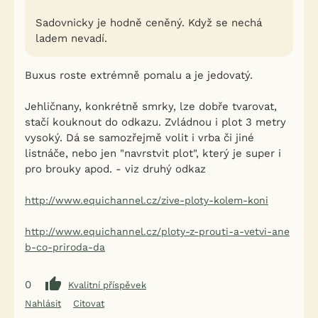
Sadovnicky je hodně ceněný. Když se nechá
ladem nevadí.
Buxus roste extrémně pomalu a je jedovatý.
Jehličnany, konkrétně smrky, lze dobře tvarovat,
stačí kouknout do odkazu. Zvládnou i plot 3 metry
vysoký. Dá se samozřejmě volit i vrba či jiné
listnáče, nebo jen "navrstvit plot", který je super i
pro brouky apod. - viz druhý odkaz
http://www.equichannel.cz/zive-ploty-kolem-koni
http://www.equichannel.cz/ploty-z-prouti-a-vetvi-ane
b-co-priroda-da
0
Kvalitní příspěvek
Nahlásit
Citovat