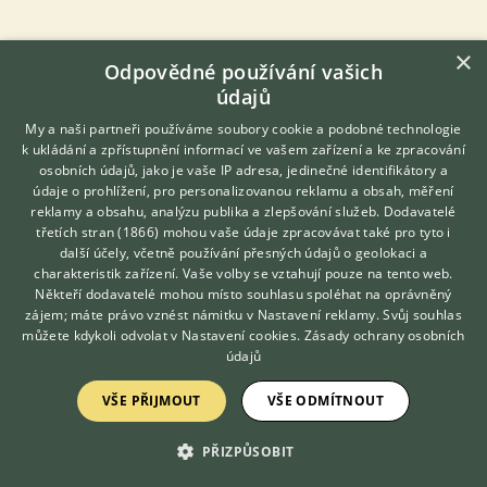
×
Odpovědné používání vašich
údajů
My a naši partneři používáme soubory cookie a podobné technologie
k ukládání a zpřístupnění informací ve vašem zařízení a ke zpracování
osobních údajů, jako je vaše IP adresa, jedinečné identifikátory a
údaje o prohlížení, pro personalizovanou reklamu a obsah, měření
reklamy a obsahu, analýzu publika a zlepšování služeb.
Dodavatelé
třetích stran (1866)
mohou vaše údaje zpracovávat také pro tyto i
Hledáte zvířecího kamaráda?
další účely, včetně používání přesných údajů o geolokaci a
Zdarma vám poradí
charakteristik zařízení. Vaše volby se vztahují pouze na tento web.
VETERINÁŘ ONLINE
Někteří dodavatelé mohou místo souhlasu spoléhat na oprávněný
KONZULTOVAT S
zájem; máte právo vznést námitku v
Nastavení reklamy
. Svůj souhlas
VETERINÁŘEM
můžete kdykoli odvolat v
Nastavení cookies
.
Zásady ochrany osobních
údajů
VŠE PŘIJMOUT
VŠE ODMÍTNOUT
PŘIDEJTE REAKCI
Přihlásit se
PŘIZPŮSOBIT