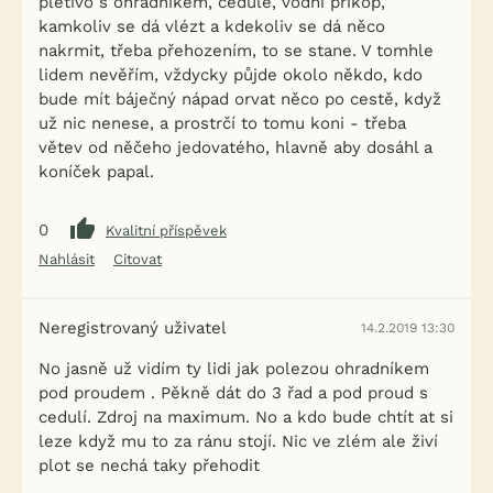
pletivo s ohradníkem, cedule, vodní příkop,
kamkoliv se dá vlézt a kdekoliv se dá něco
nakrmit, třeba přehozením, to se stane. V tomhle
lidem nevěřím, vždycky půjde okolo někdo, kdo
bude mít báječný nápad orvat něco po cestě, když
už nic nenese, a prostrčí to tomu koni - třeba
větev od něčeho jedovatého, hlavně aby dosáhl a
koníček papal.
0
Kvalitní příspěvek
Nahlásit
Citovat
Neregistrovaný uživatel
14.2.2019 13:30
No jasně už vidím ty lidi jak polezou ohradníkem
pod proudem . Pěkně dát do 3 řad a pod proud s
cedulí. Zdroj na maximum. No a kdo bude chtít at si
leze když mu to za ránu stojí. Nic ve zlém ale živí
plot se nechá taky přehodit