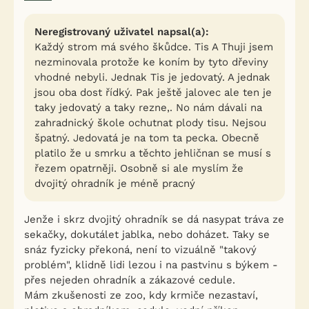
Neregistrovaný uživatel napsal(a):
Každý strom má svého škůdce. Tis A Thuji jsem
nezminovala protože ke koním by tyto dřeviny
vhodné nebyli. Jednak Tis je jedovatý. A jednak
jsou oba dost řídký. Pak ještě jalovec ale ten je
taky jedovatý a taky rezne,. No nám dávali na
zahradnický škole ochutnat plody tisu. Nejsou
špatný. Jedovatá je na tom ta pecka. Obecně
platilo že u smrku a těchto jehličnan se musí s
řezem opatrněji. Osobně si ale myslím že
dvojitý ohradník je méně pracný
Jenže i skrz dvojitý ohradník se dá nasypat tráva ze
sekačky, dokutálet jablka, nebo doházet. Taky se
snáz fyzicky překoná, není to vizuálně "takový
problém", klidně lidi lezou i na pastvinu s býkem -
přes nejeden ohradník a zákazové cedule.
Mám zkušenosti ze zoo, kdy krmiče nezastaví,