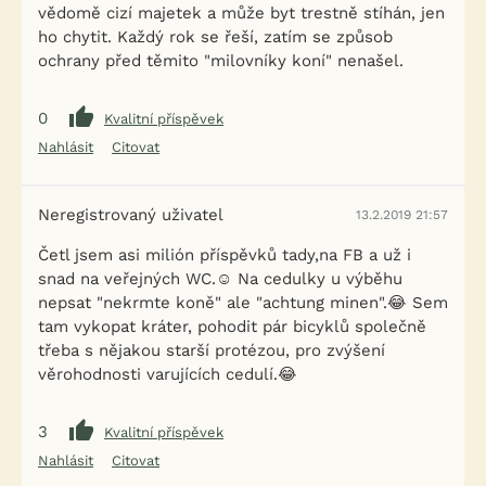
vědomě cizí majetek a může byt trestně stíhán, jen
ho chytit. Každý rok se řeší, zatím se způsob
ochrany před těmito "milovníky koní" nenašel.
0
Kvalitní příspěvek
Nahlásit
Citovat
Neregistrovaný uživatel
13.2.2019 21:57
Četl jsem asi milión příspěvků tady,na FB a už i
snad na veřejných WC.☺️ Na cedulky u výběhu
nepsat "nekrmte koně" ale "achtung minen".😂 Sem
tam vykopat kráter, pohodit pár bicyklů společně
třeba s nějakou starší protézou, pro zvýšení
věrohodnosti varujících cedulí.😂
3
Kvalitní příspěvek
Nahlásit
Citovat