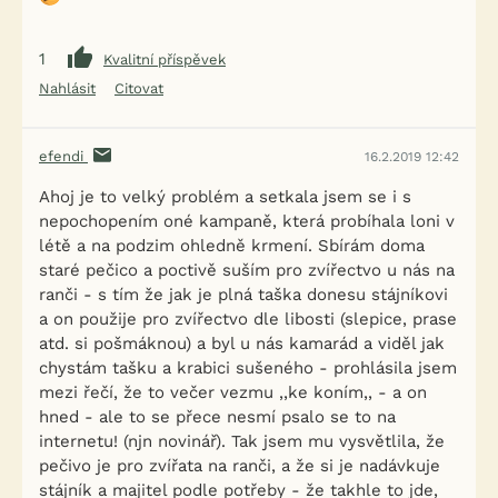
1
Kvalitní příspěvek
Nahlásit
Citovat
efendi
16.2.2019 12:42
Ahoj je to velký problém a setkala jsem se i s
nepochopením oné kampaně, která probíhala loni v
létě a na podzim ohledně krmení. Sbírám doma
staré pečico a poctivě suším pro zvířectvo u nás na
ranči - s tím že jak je plná taška donesu stájníkovi
a on použije pro zvířectvo dle libosti (slepice, prase
atd. si pošmáknou) a byl u nás kamarád a viděl jak
chystám tašku a krabici sušeného - prohlásila jsem
mezi řečí, že to večer vezmu ,,ke koním,, - a on
hned - ale to se přece nesmí psalo se to na
internetu! (njn novinář). Tak jsem mu vysvětlila, že
pečivo je pro zvířata na ranči, a že si je nadávkuje
stájník a majitel podle potřeby - že takhle to jde,