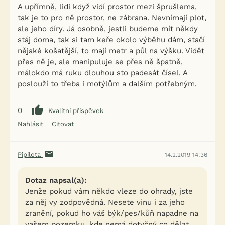
A upřímně, lidi když vidí prostor mezi šprušlema,
tak je to pro ně prostor, ne zábrana. Nevnímají plot,
ale jeho díry. Já osobně, jestli budeme mít někdy
stáj doma, tak si tam keře okolo výběhu dám, stačí
nějaké košatější, to mají metr a půl na výšku. Vidět
přes ně je, ale manipuluje se přes ně špatně,
málokdo má ruku dlouhou sto padesát čísel. A
poslouží to třeba i motýlům a dalším potřebným.
0
Kvalitní příspěvek
Nahlásit
Citovat
Pipilota
14.2.2019 14:36
Dotaz napsal(a):
Jenže pokud vám někdo vleze do ohrady, jste
za něj vy zodpovědná. Nesete vinu i za jeho
zranění, pokud ho váš býk/pes/kůň napadne na
vašem pozemku, kde nemá dotyčný co dělat.