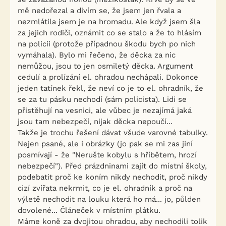
mě nedořezal a divím se, že jsem jen řvala a
nezmlátila jsem je na hromadu. Ale když jsem šla
za jejich rodiči, oznámit co se stalo a že to hlásím
na policii (protože případnou škodu bych po nich
vymáhala). Bylo mi řečeno, že děcka za nic
nemůžou, jsou to jen osmiletý děcka. Argument
cedulí a prolízání el. ohradou nechápali. Dokonce
jeden tatínek řekl, že neví co je to el. ohradník, že
se za tu pásku nechodí (sám policista). Lidi se
přistěhují na vesnici, ale vůbec je nezajímá jaká
jsou tam nebezpečí, nijak děcka nepoučí...
Takže je trochu řešení dávat všude varovné tabulky.
Nejen psané, ale i obrázky (jo pak se mi zas jiní
posmívají - že "Nerušte kobylu s hříbětem, hrozí
nebezpečí"). Před prázdninami zajít do místní školy,
podebatit proč ke koním nikdy nechodit, proč nikdy
cizí zvířata nekrmit, co je el. ohradník a proč na
výletě nechodit na louku která ho má... jo, půlden
dovolené... Článeček v místním plátku.
Máme koně za dvojitou ohradou, aby nechodili tolik