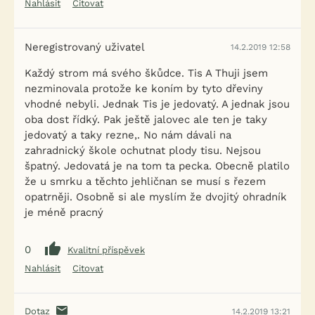
Nahlásit
Citovat
Neregistrovaný uživatel
14.2.2019 12:58
Každý strom má svého škůdce. Tis A Thuji jsem
nezminovala protože ke koním by tyto dřeviny
vhodné nebyli. Jednak Tis je jedovatý. A jednak jsou
oba dost řídký. Pak ještě jalovec ale ten je taky
jedovatý a taky rezne,. No nám dávali na
zahradnický škole ochutnat plody tisu. Nejsou
špatný. Jedovatá je na tom ta pecka. Obecně platilo
že u smrku a těchto jehličnan se musí s řezem
opatrněji. Osobně si ale myslím že dvojitý ohradník
je méně pracný
0
Kvalitní příspěvek
Nahlásit
Citovat
Dotaz
14.2.2019 13:21