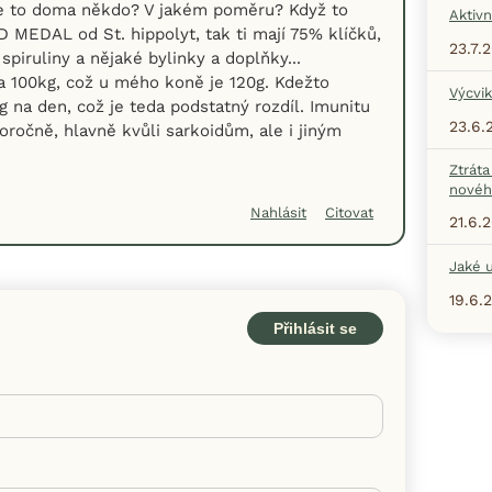
te to doma někdo? V jakém poměru? Když to
Aktivn
MEDAL od St. hippolyt, tak ti mají 75% klíčků,
23.7.
spiruliny a nějaké bylinky a doplňky...
a 100kg, což u mého koně je 120g. Kdežto
Výcvik
 na den, což je teda podstatný rozdíl. Imunitu
23.6.
ročně, hlavně kvůli sarkoidům, ale i jiným
Ztráta
nové
Nahlásit
Citovat
21.6.
Jaké u
19.6.
Přihlásit se