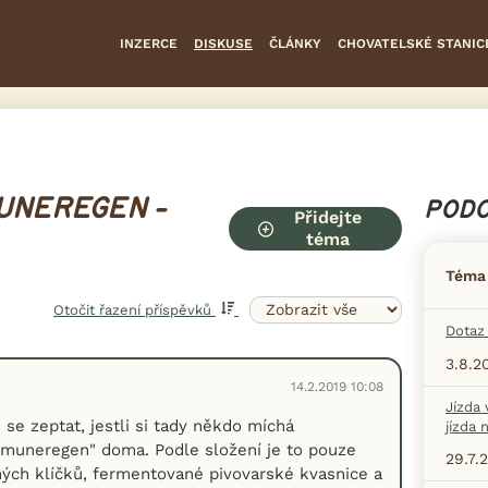
INZERCE
DISKUSE
ČLÁNKY
CHOVATELSKÉ STANIC
UNEREGEN -
PODO
Přidejte
téma
Téma
Otočit řazení příspěvků
Dotaz 
3.8.2
14.2.2019 10:08
Jízda 
 se zeptat, jestli si tady někdo míchá
jízda 
muneregen" doma. Podle složení je to pouze
29.7.
ných klíčků, fermentované pivovarské kvasnice a