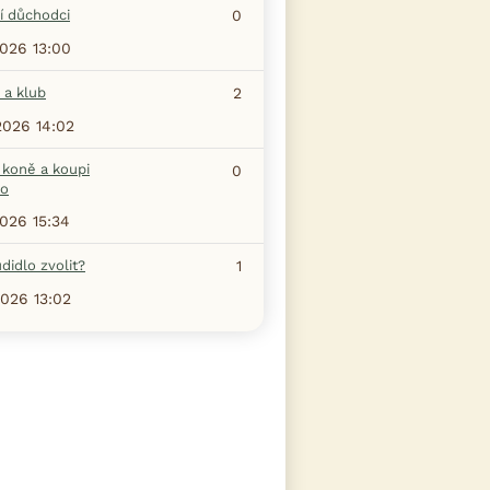
í důchodci
0
2026 13:00
 a klub
2
2026 14:02
 koně a koupi
0
ho
2026 15:34
didlo zvolit?
1
2026 13:02