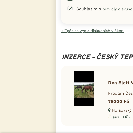
Souhlasím s
pravidly diskuse
« Zpět na výpis diskusních vláken
INZERCE - ČESKÝ TE
Dva 8letí 
Prodám Česk
75000 Kč
Horšovský 
pavlina7...