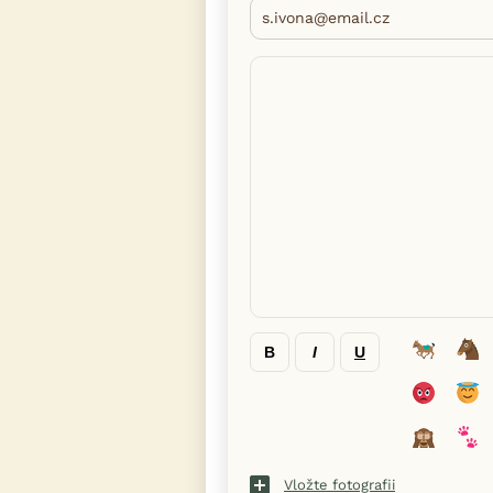
B
I
U
Vložte fotografii