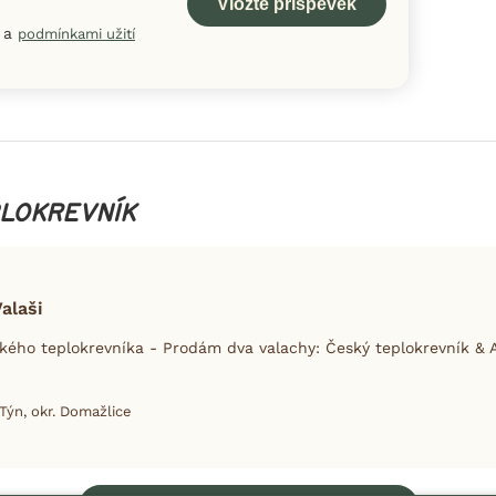
a
podmínkami užití
PLOKREVNÍK
Valaši
ého teplokrevníka - Prodám dva valachy: Český teplokrevník & A
Týn, okr. Domažlice