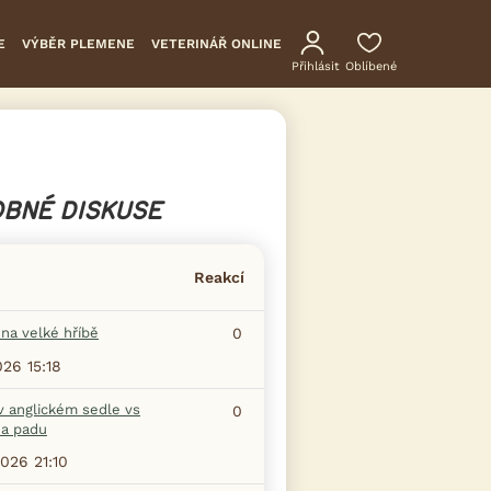
E
VÝBĚR PLEMENE
VETERINÁŘ ONLINE
Přihlásit
Oblíbené
BNÉ DISKUSE
Reakcí
na velké hříbě
0
026 15:18
v anglickém sedle vs
0
na padu
2026 21:10