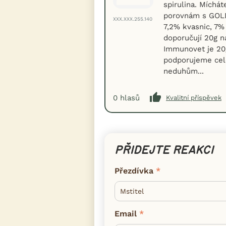
spirulina. Míchá
porovnám s GOLD 
XXX.XXX.255.140
7,2% kvasnic, 7% 
doporučují 20g n
Immunovet je 20g
podporujeme celo
neduhům...
0
hlasů
Kvalitní příspěvek
PŘIDEJTE REAKCI
Přezdívka
Email