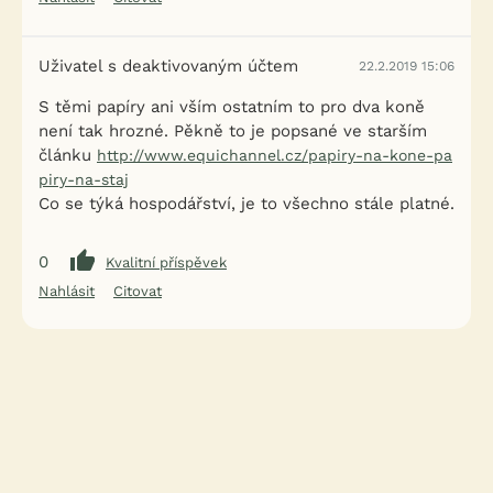
Uživatel s deaktivovaným účtem
22.2.2019 15:06
S těmi papíry ani vším ostatním to pro dva koně
není tak hrozné. Pěkně to je popsané ve starším
článku
http://www.equichannel.cz/papiry-na-kone-pa
piry-na-staj
Co se týká hospodářství, je to všechno stále platné.
0
Kvalitní příspěvek
Nahlásit
Citovat