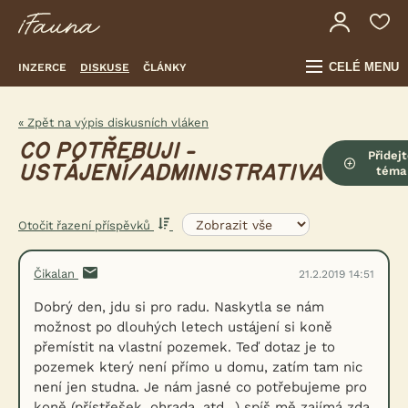
CELÉ MENU
INZERCE
DISKUSE
ČLÁNKY
« Zpět na výpis diskusních vláken
CO POTŘEBUJI -
Přidej
USTÁJENÍ/ADMINISTRATIVA
téma
Otočit řazení příspěvků
Čikalan
21.2.2019 14:51
Dobrý den, jdu si pro radu. Naskytla se nám
možnost po dlouhých letech ustájení si koně
přemístit na vlastní pozemek. Teď dotaz je to
pozemek který není přímo u domu, zatím tam nic
není jen studna. Je nám jasné co potřebujeme pro
koně (přístřešek, ohrada, atd...) spíš mě zajímá zda