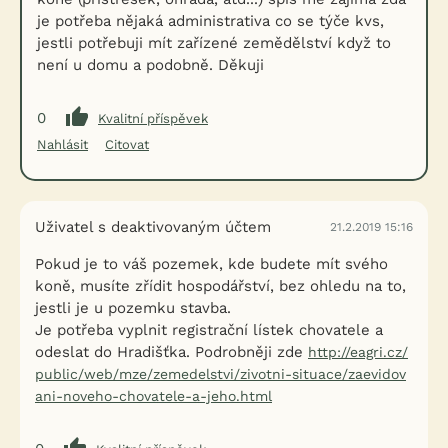
je potřeba nějaká administrativa co se týče kvs,
jestli potřebuji mít zařízené zemědělství když to
není u domu a podobně. Děkuji
0
Kvalitní příspěvek
Nahlásit
Citovat
Uživatel s deaktivovaným účtem
21.2.2019 15:16
Pokud je to váš pozemek, kde budete mít svého
koně, musíte zřídit hospodářství, bez ohledu na to,
jestli je u pozemku stavba.
Je potřeba vyplnit registrační lístek chovatele a
odeslat do Hradišťka. Podrobněji zde
http://eagri.cz/
public/web/mze/zemedelstvi/zivotni-situace/zaevidov
ani-noveho-chovatele-a-jeho.html