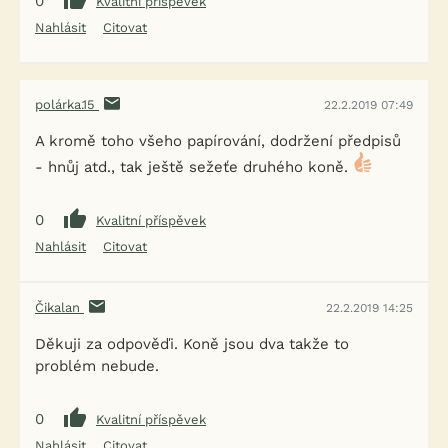
0
Kvalitní příspěvek
Nahlásit
Citovat
polárka.15
22.2.2019 07:49
A kromě toho všeho papírování, dodržení předpisů
- hnůj atd., tak ještě sežeťe druhého koně.
0
Kvalitní příspěvek
Nahlásit
Citovat
Čikalan
22.2.2019 14:25
Děkuji za odpověďi. Koně jsou dva takže to
problém nebude.
0
Kvalitní příspěvek
Nahlásit
Citovat