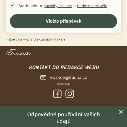
Souhlasím s
a
pravidly diskuse
podmínkami užití
« Zpět na výpis diskusních vláken
KONTAKT DO REDAKCE WEBU
redakce@ifauna.cz
nonstop
×
DOMOVSKÁ STRÁNKA
Odpovědné používání vašich
údajů
INZERCE
DISKUSE