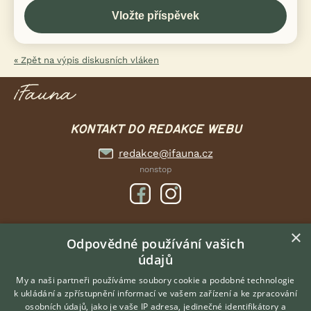
« Zpět na výpis diskusních vláken
KONTAKT DO REDAKCE WEBU
redakce@ifauna.cz
nonstop
×
DOMOVSKÁ STRÁNKA
Odpovědné používání vašich
údajů
INZERCE
DISKUSE
My a naši partneři používáme soubory cookie a podobné technologie
k ukládání a zpřístupnění informací ve vašem zařízení a ke zpracování
ČLÁNKY
osobních údajů, jako je vaše IP adresa, jedinečné identifikátory a