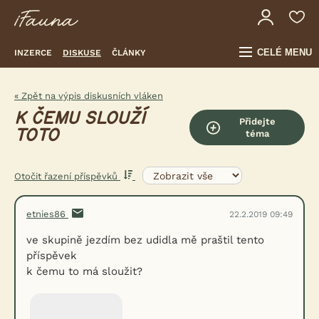
CELÉ MENU
INZERCE
DISKUSE
ČLÁNKY
« Zpět na výpis diskusních vláken
K ČEMU SLOUŽÍ
Přidejte
TOTO
téma
Otočit řazení příspěvků
etnies86
22.2.2019 09:49
ve skupině jezdím bez udidla mě praštil tento
příspěvek
k čemu to má sloužit?