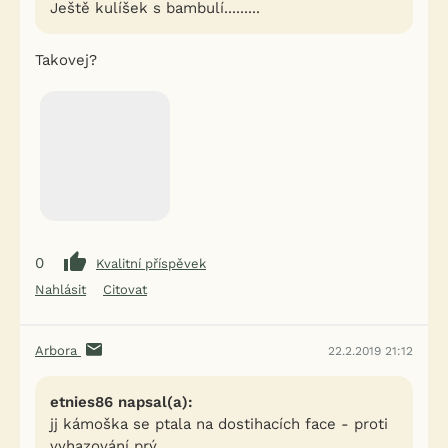
Ještě kulíšek s bambulí.........
Takovej?
0
Kvalitní příspěvek
Nahlásit
Citovat
Arbora
22.2.2019 21:12
etnies86 napsal(a):
jj kámoška se ptala na dostihacích face - proti
vyhazování prý