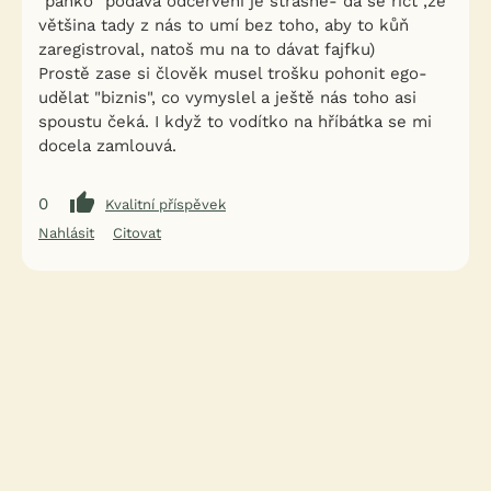
"pánko" podává odčervení je strašné- dá se říct ,že
většina tady z nás to umí bez toho, aby to kůň
zaregistroval, natoš mu na to dávat fajfku)
Prostě zase si člověk musel trošku pohonit ego-
udělat "biznis", co vymyslel a ještě nás toho asi
spoustu čeká. I když to vodítko na hříbátka se mi
docela zamlouvá.
0
Kvalitní příspěvek
Nahlásit
Citovat