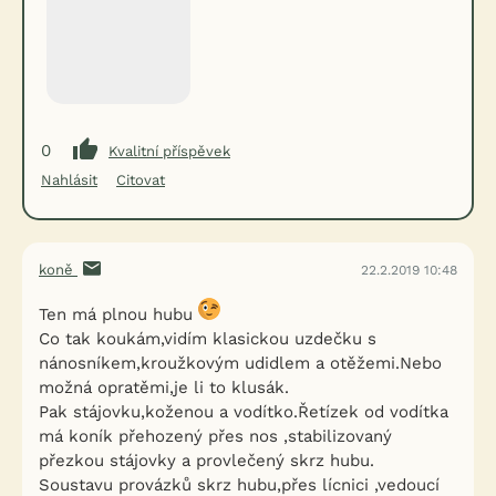
0
Kvalitní příspěvek
Nahlásit
Citovat
koně
22.2.2019 10:48
Ten má plnou hubu
Co tak koukám,vidím klasickou uzdečku s
nánosníkem,kroužkovým udidlem a otěžemi.Nebo
možná opratěmi,je li to klusák.
Pak stájovku,koženou a vodítko.Řetízek od vodítka
má koník přehozený přes nos ,stabilizovaný
přezkou stájovky a provlečený skrz hubu.
Soustavu provázků skrz hubu,přes lícnici ,vedoucí