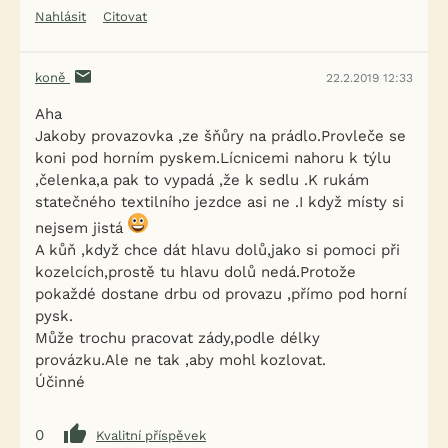
Nahlásit
Citovat
koně
22.2.2019 12:33
Aha
Jakoby provazovka ,ze šňůry na prádlo.Provleče se
koni pod horním pyskem.Lícnicemi nahoru k týlu
,čelenka,a pak to vypadá ,že k sedlu .K rukám
statečného textilního jezdce asi ne .I když místy si
nejsem jistá
A kůň ,když chce dát hlavu dolů,jako si pomoci při
kozelcích,prostě tu hlavu dolů nedá.Protože
pokaždé dostane drbu od provazu ,přímo pod horní
pysk.
Může trochu pracovat zády,podle délky
provázku.Ale ne tak ,aby mohl kozlovat.
Účinné
0
Kvalitní příspěvek