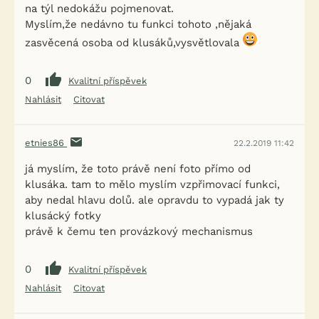
na týl nedokážu pojmenovat.
Myslím,že nedávno tu funkci tohoto ,nějaká
zasvěcená osoba od klusáků,vysvětlovala
0
Kvalitní příspěvek
Nahlásit
Citovat
etnies86
22.2.2019 11:42
já myslím, že toto právě není foto přímo od
klusáka. tam to mělo myslím vzpřimovací funkci,
aby nedal hlavu dolů. ale opravdu to vypadá jak ty
klusácký fotky
právě k čemu ten provázkový mechanismus
0
Kvalitní příspěvek
Nahlásit
Citovat