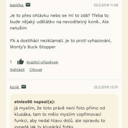
kapička
22.2.2019 11:58
Je to přes ohlávku nebo se mi to zdá? Třeba to
bude nějaký udělátko na nevoditelný koně.. Ale
netuším
Fb a dostiháci nezklamali. je to proti vyhazování,
Monty’s Buck Stopper
1
Kvalitní příspěvek
Nahlásit
Citovat
koně
22.2.2019 12:01
etnies86 napsal(a):
já myslím, že toto právě není foto přímo od
klusáka. tam to mělo myslím vzpřimovací
funkci, aby nedal hlavu dolů. ale opravdu to
vypadá jak ty klusácký fotky