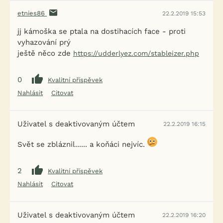
etnies86
22.2.2019 15:53
jj kámoška se ptala na dostihacích face - proti
vyhazování prý
ještě něco zde
https://udderlyez.com/stableizer.php
0
Kvalitní příspěvek
Nahlásit
Citovat
Uživatel s deaktivovaným účtem
22.2.2019 16:15
Svět se zbláznil...... a koňáci nejvíc.
2
Kvalitní příspěvek
Nahlásit
Citovat
Uživatel s deaktivovaným účtem
22.2.2019 16:20