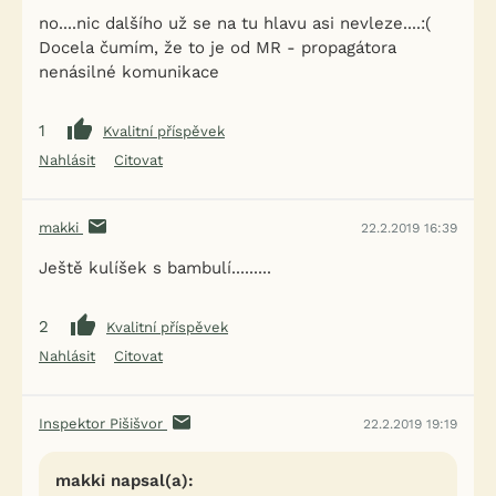
no....nic dalšího už se na tu hlavu asi nevleze....:(
Docela čumím, že to je od MR - propagátora
nenásilné komunikace
1
Kvalitní příspěvek
Nahlásit
Citovat
makki
22.2.2019 16:39
Ještě kulíšek s bambulí.........
2
Kvalitní příspěvek
Nahlásit
Citovat
Inspektor Pišišvor
22.2.2019 19:19
makki napsal(a):