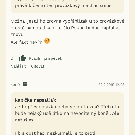
právě k čemu ten provázkový mechanismus
Možná ,jestli ho zrovna vypřáhli,tak u to provázkové
prostě namotali,kam to šlo.Pokud budou zapřahat
znovu.
Ale fakt nevím
0
Kvalitní příspěvek
Nahlásit
Citovat
koně
22.2.2019 12:03
kapička napsal(a):
Je to přes ohlávku nebo se mi to zdá? Třeba to
bude nějaký udělátko na nevoditelný koně.. Ale
netuším
Fb a dostiháci nezklamali. je to proti