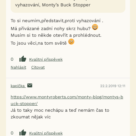
vyhazování, Monty’s Buck Stopper
To si neumím,představit,proti vyhazování .
Má přivázané zadní nohy skrz hubu?
Musím si to někde otevřít a prohlédnout.
To jsou věci,na tom světě
0
Kvalitní příspěvek
Nahlásit
Citovat
kapička
22.2.2019 12:11
https://www.montyroberts.com/monty-blog/montys-b
uck-stopper/
Já to taky moc nechápu a teď nemám čas to
zkoumat nějak víc
0
Kvalitní příspěvek