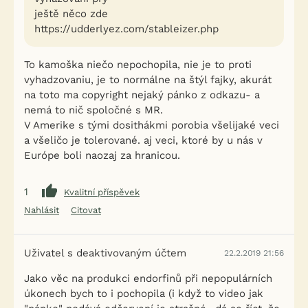
ještě něco zde
https://udderlyez.com/stableizer.php
To kamoška niečo nepochopila, nie je to proti
vyhadzovaniu, je to normálne na štýl fajky, akurát
na toto ma copyright nejaký pánko z odkazu- a
nemá to nič spoločné s MR.
V Amerike s tými dosithákmi porobia všelijaké veci
a všeličo je tolerované. aj veci, ktoré by u nás v
Európe boli naozaj za hranicou.
1
Kvalitní příspěvek
Nahlásit
Citovat
Uživatel s deaktivovaným účtem
22.2.2019 21:56
Jako věc na produkci endorfinů při nepopulárních
úkonech bych to i pochopila (i když to video jak