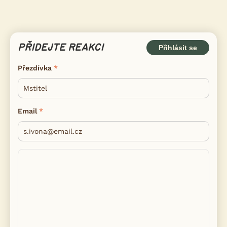
PŘIDEJTE REAKCI
Přihlásit se
Přezdívka
Email