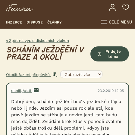
CELÉ MENU
INZERCE
DISKUSE
ČLÁNKY
« Zpět na výpis diskusních vláken
SCHÁNÍM JEŽDĚĚNÍ V
Přidejte
PRAZE A OKOLÍ
téma
Otočit řazení příspěvků
daniii.gottti
23.2.2019 12:05
Dobrý den, scháním ježdění buď v jezdecké stáji a
nebo i jinde. Jezdím asi pouze rok ale stáj kde
právě jezdím se stěhuje a nevím jestli tam budu
moc dojíždět. Zvládání krok klus v pohodě cval mi
ještě občas trošku dělá problémi. Kdyby jste
někdo věděl byla bych ráda aby jste napsali♥️