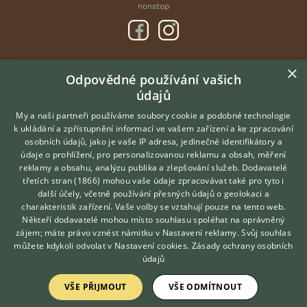
nonstop
×
DOMOVSKÁ STRÁNKA
Odpovědné používání vašich
údajů
INZERCE
DISKUSE
My a naši partneři používáme soubory cookie a podobné technologie
k ukládání a zpřístupnění informací ve vašem zařízení a ke zpracování
ČLÁNKY
osobních údajů, jako je vaše IP adresa, jedinečné identifikátory a
údaje o prohlížení, pro personalizovanou reklamu a obsah, měření
O nás
reklamy a obsahu, analýzu publika a zlepšování služeb.
Dodavatelé
třetích stran (1866)
mohou vaše údaje zpracovávat také pro tyto i
Kontakt
Hledáte zvířecího kamaráda?
další účely, včetně používání přesných údajů o geolokaci a
Zdarma vám poradí
Možnosti zvýraznění inzerátů
charakteristik zařízení. Vaše volby se vztahují pouze na tento web.
VETERINÁŘ ONLINE
Podmínky užití
Někteří dodavatelé mohou místo souhlasu spoléhat na oprávněný
KONZULTOVAT S
zájem; máte právo vznést námitku v
Nastavení reklamy
. Svůj souhlas
Zpracování osobních údajů
VETERINÁŘEM
můžete kdykoli odvolat v
Nastavení cookies
.
Zásady ochrany osobních
údajů
Přihlášení
VŠE PŘIJMOUT
VŠE ODMÍTNOUT
Registrace