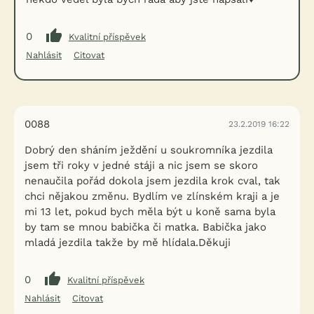
0
Kvalitní příspěvek
Nahlásit
Citovat
0088
23.2.2019 16:22
Dobrý den sháním ježdění u soukromníka jezdila
jsem tři roky v jedné stáji a nic jsem se skoro
nenaučila pořád dokola jsem jezdila krok cval, tak
chci nějakou změnu. Bydlím ve zlínském kraji a je
mi 13 let, pokud bych měla být u koně sama byla
by tam se mnou babička či matka. Babička jako
mladá jezdila takže by mě hlídala.Děkuji
0
Kvalitní příspěvek
Nahlásit
Citovat