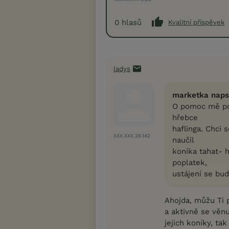
0
hlasů
Kvalitní příspěvek
ladys
marketka naps
O pomoc mě pož
hřebce
haflinga. Chci 
XXX.XXX.26.142
naučil
koníka tahat- 
poplatek,
ustájení se bud
Ahojda, můžu Ti 
a aktivně se věn
jejich koníky, tak