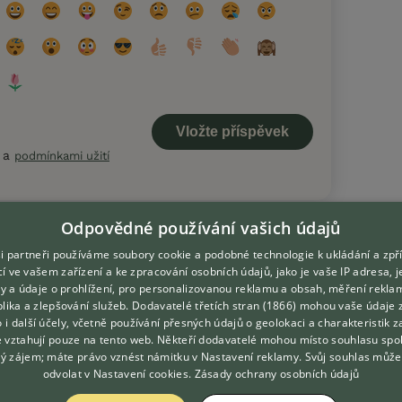
a
podmínkami užití
Odpovědné používání vašich údajů
i partneři používáme soubory cookie a podobné technologie k ukládání a zpř
í ve vašem zařízení a ke zpracování osobních údajů, jako je vaše IP adresa, 
ory a údaje o prohlížení, pro personalizovanou reklamu a obsah, měření rekla
lika a zlepšování služeb.
Dodavatelé třetích stran (1866)
mohou vaše údaje 
DOMOVSKÁ STRÁNKA
O nás
o i další účely, včetně používání přesných údajů o geolokaci a charakteristik z
e vztahují pouze na tento web. Někteří dodavatelé mohou místo souhlasu spo
INZERCE
Kontakt
ý zájem; máte právo vznést námitku v
Nastavení reklamy
. Svůj souhlas může
DISKUSE
Možnosti zvýraznění inzerátů
odvolat v
Nastavení cookies
.
Zásady ochrany osobních údajů
ČLÁNKY
Podmínky užití