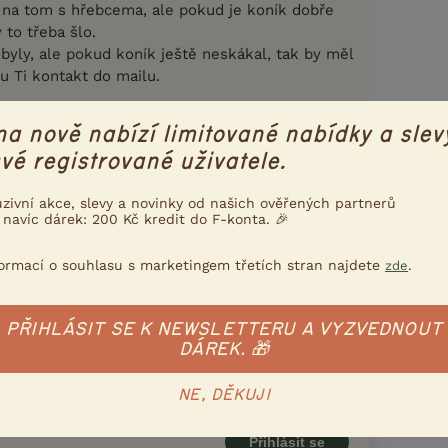
e na tom s hřebcema, ale pokud je koník dobře
 to třeba šlo.
byly, ale pokud koník ještě neskákal, tak by měl
šu Ti kontakt do mailu.
Nahlásit
Citovat
na nově nabízí limitované nabídky a slev
vé registrované uživatele.
20.2.2019 05:59
uzivní akce, slevy a novinky od našich ověřených partnerů
 navíc dárek: 200 Kč kredit do F-konta. 🎉
nga ktory by vedel tahat. Viete mi poslat
pana ktory sa venuje takymto haflingom, prosim?
formací o souhlasu s marketingem třetích stran najdete
.
zde
PŘIHLÁSIT SE K NEWSLETTERU A VYZVEDNOUT
DÁREK. 🎁
Nahlásit
Citovat
NE, DĚKUJI
Přihlásit se