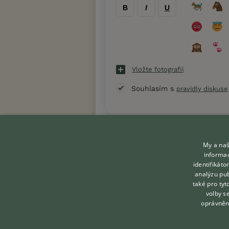
B
I
U
Vložte fotografii
Souhlasím s
pravidly diskuse
« Zpět na výpis diskusních vláken
My a naš
informac
identifikát
analýzu pub
také pro tyt
KONTAKT DO REDAKCE
volby s
WEBU
oprávněn
redakce@ifauna.cz
nonstop