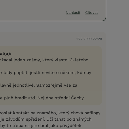
Nahlásit
Citovat
15.2.2009 22:28
al(a):
ádal jeden známý, který vlastní 3-letého
se tady poptat, jestli nevíte o někom, kdo by
hlavně jednotlivě. Samozřejmě vše za
e plně hradit atd. Nejlépe střední Čechy.
poslat kontakt na známého, který chová haflingy
uje závodům spřežení. Učí tahat po známých
 by to třeba na jaro bral jako přivýdělek.