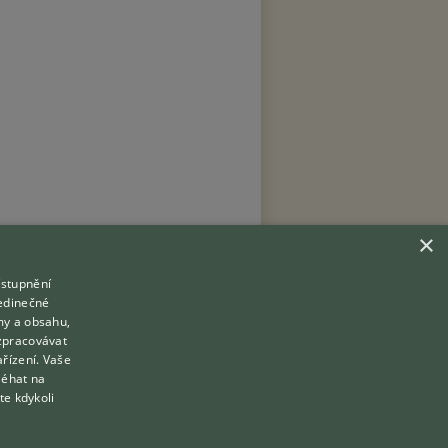
×
ístupnění
Hledáte zvířecího kamaráda?
jedinečné
Zdarma vám poradí
my a obsahu,
VETERINÁŘ ONLINE
zpracovávat
Přihlášení
ařízení. Vaše
KONZULTOVAT S VETERINÁŘEM
léhat na
Registrace
te kdykoli