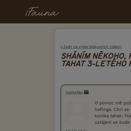
« Zpět na výpis diskusních vláken
SHÁNÍM NĚKOHO, 
TAHAT 3-LETÉHO 
marketka
O pomoc mě požá
haflinga. Chci se
koníka tahat- hl
ustájení se bude 
XXX.XXX.179.23