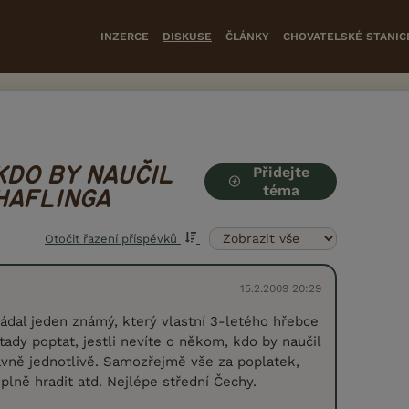
INZERCE
DISKUSE
ČLÁNKY
CHOVATELSKÉ STANIC
Přidejte
KDO BY NAUČIL
téma
HAFLINGA
Otočit řazení příspěvků
15.2.2009 20:29
dal jeden známý, který vlastní 3-letého hřebce
 tady poptat, jestli nevíte o někom, kdo by naučil
avně jednotlivě. Samozřejmě vše za poplatek,
plně hradit atd. Nejlépe střední Čechy.