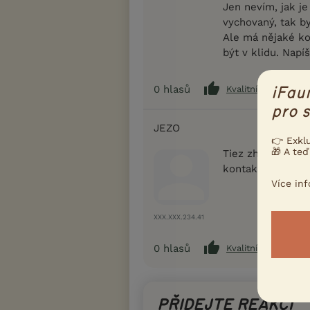
Jen nevím, jak j
vychovaný, tak by
Ale má nějaké ko
být v klidu. Napí
0
hlasů
Kvalitní příspěvek
iFau
pro s
JEZO
👉 Exkl
🎁 A teď
Tiez zhanam hafli
kontakt na toho 
Více in
XXX.XXX.234.41
0
hlasů
Kvalitní příspěvek
PŘIDEJTE REAKCI