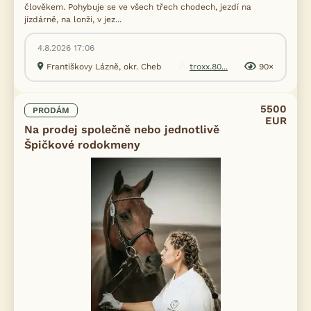
člověkem. Pohybuje se ve všech třech chodech, jezdí na
jízdárně, na lonži, v jez...
4.8.2026 17:06
Františkovy Lázně, okr. Cheb
troxx.80...
90×
5500
PRODÁM
EUR
Na prodej společně nebo jednotlivě
Špičkové rodokmeny