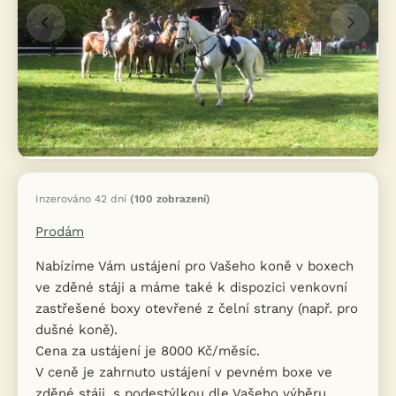
Inzerováno 42 dní
(100 zobrazení)
Prodám
Nabízíme Vám ustájení pro Vašeho koně v boxech
ve zděné stáji a máme také k dispozici venkovní
zastřešené boxy otevřené z čelní strany (např. pro
dušné koně).
Cena za ustájení je 8000 Kč/měsíc.
V ceně je zahrnuto ustájení v pevném boxe ve
zděné stáji, s podestýlkou dle Vašeho výběru