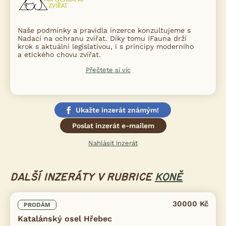
Naše podmínky a pravidla inzerce konzultujeme s
Nadací na ochranu zvířat. Díky tomu iFauna drží
krok s aktuální legislativou, i s principy moderního
a etického chovu zvířat.
Přečtete si víc
Ukažte inzerát známým!
Poslat inzerát e-mailem
Nahlásit inzerát
DALŠÍ INZERÁTY V RUBRICE
KONĚ
30000 Kč
PRODÁM
Katalánský osel Hřebec