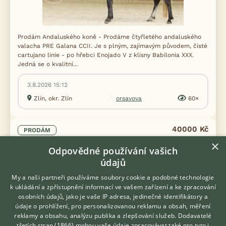
Prodám Andaluského koně - Prodáme čtyřletého andaluského
valacha PRE Galana CCII. Je s plným, zajímavým původem, čisté
cartujano linie - po hřebci Enojado V z klisny Babilonia XXX.
Jedná se o kvalitní...
3.8.2026 15:12
Zlín, okr. Zlín
orsavova
60×
40000 Kč
PRODÁM
×
Roční wpbr kobylka
Odpovědné používání vašich
údajů
My a naši partneři používáme soubory cookie a podobné technologie
k ukládání a zpřístupnění informací ve vašem zařízení a ke zpracování
osobních údajů, jako je vaše IP adresa, jedinečné identifikátory a
údaje o prohlížení, pro personalizovanou reklamu a obsah, měření
reklamy a obsahu, analýzu publika a zlepšování služeb.
Dodavatelé
třetích stran (1866)
mohou vaše údaje zpracovávat také pro tyto i