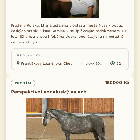
Prodej v Polsku, klisna ustájena v oblasti města Nysa / poblíž
českých hranic Klisna Samina – se špičkovým rodokmenem, 10
let, 163 cm, z chovu hřebčína Udórz, pocházející z mimořádně
cenné rodiny k...
4.8.2026 15:25
Františkovy Lázně, okr. Cheb
troxx.80...
52×
180000 Kč
PRODÁM
Perspektivní andaluský valach