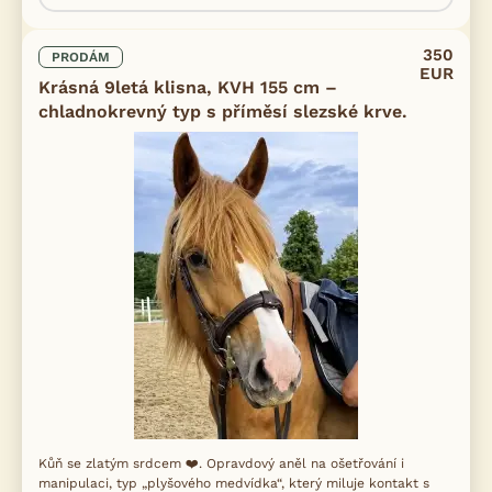
350
PRODÁM
EUR
Krásná 9letá klisna, KVH 155 cm –
chladnokrevný typ s příměsí slezské krve.
Kůň se zlatým srdcem ❤️. Opravdový aněl na ošetřování i
manipulaci, typ „plyšového medvídka“, který miluje kontakt s