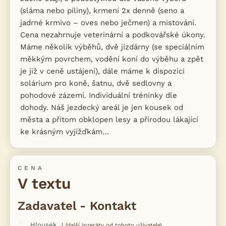
(sláma nebo piliny), krmení 2x denně (seno a
jadrné krmivo – oves nebo ječmen) a mistování.
Cena nezahrnuje veterinární a podkovářské úkony.
Máme několik výběhů, dvě jízdárny (se speciálním
měkkým povrchem, vodění koní do výběhu a zpět
je již v ceně ustájení), dále máme k dispozici
solárium pro koně, šatnu, dvě sedlovny a
pohodové zázemí. Individuální tréninky dle
dohody. Náš jezdecký areál je jen kousek od
města a přitom obklopen lesy a přírodou lákající
ke krásným vyjížďkám…
CENA
V textu
Zadavatel - Kontakt
Hlousek_J
(další inzeráty od tohoto uživatele)