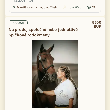
4.8.2026 17:06
Františkovy Lázně, okr. Cheb
troxx.80...
74×
5500
PRODÁM
EUR
Na prodej společně nebo jednotlivě
Špičkové rodokmeny