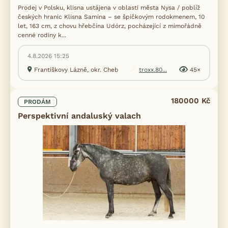
Prodej v Polsku, klisna ustájena v oblasti města Nysa / poblíž
českých hranic Klisna Samina – se špičkovým rodokmenem, 10
let, 163 cm, z chovu hřebčína Udórz, pocházející z mimořádně
cenné rodiny k...
4.8.2026 15:25
Františkovy Lázně, okr. Cheb
troxx.80...
45×
180000 Kč
PRODÁM
Perspektivní andaluský valach