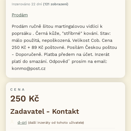
Inzerováno 22 dní
(121 zobrazení)
Prodám
Prodám ručně šitou martingalovou vidlici k
poprsáku . Černá kůže, "stříbrné" kování. Stav:
málo použitá, nepoškozená. Velikost Cob. Cena
250 Kč + 89 Kč poštovné. Posílám Českou poštou
- Doporučeně. Platba předem na účet. Inzerát
platí do smazání. Odpovědˇ prosím na email:
konmo@post.cz
CENA
250 Kč
Zadavatel - Kontakt
d-ori
(další inzeráty od tohoto uživatele)