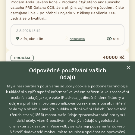
Prodám Andaluského koně - Prodáme čtyřletého andaluského
valacha PRE Galana CCII. Je s plným, zajímavým původem, čisté
cartujano linie - po hřebci Enojado V z klisny Babilonia XXX.
Jedná se o kvalitní...
3.8.2026 15:12
Zlín, okr. Zlín
orsavova
51×
40000 Kč
PRODÁM
×
Roční wpbr kobylka
Odpovědné používání vašich
údajů
My a naši partneři používáme soubory cookie a podobné technologie
k ukládání a zpřístupnění informací ve vašem zařízení a ke zpracování
osobních údajů, jako je vaše IP adresa, jedinečné identifikátory a
údaje o prohlížení, pro personalizovanou reklamu a obsah, měření
reklamy a obsahu, analýzu publika a zlepšování služeb.
Dodavatelé
třetích stran (1866)
mohou vaše údaje zpracovávat také pro tyto i
Hledáte zvířecího kamaráda?
další účely, včetně používání přesných údajů o geolokaci a
Zdarma vám poradí
charakteristik zařízení. Vaše volby se vztahují pouze na tento web.
VETERINÁŘ ONLINE
Někteří dodavatelé mohou místo souhlasu spoléhat na oprávněný