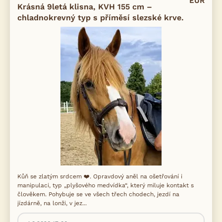
EUR
Krásná 9letá klisna, KVH 155 cm –
chladnokrevný typ s příměsí slezské krve.
Kůň se zlatým srdcem ❤️. Opravdový aněl na ošetřování i
manipulaci, typ „plyšového medvídka“, který miluje kontakt s
člověkem. Pohybuje se ve všech třech chodech, jezdí na
jízdárně, na lonži, v jez...