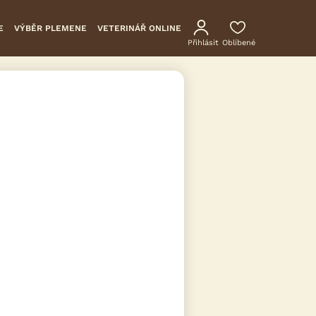
E
VÝBĚR PLEMENE
VETERINÁŘ ONLINE
Přihlásit
Oblíbené