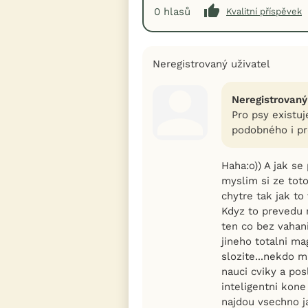
0
hlasů
Kvalitní příspěvek
Neregistrovaný uživatel
Neregistrovaný
Pro psy existuj
podobného i pr
Haha:o)) A jak se
myslim si ze toto
chytre tak jak to 
Kdyz to prevedu 
ten co bez vahani
jineho totalni ma
slozite...nekdo 
nauci cviky a pos
inteligentni kon
najdou vsechno j