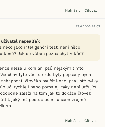
Nahlásit
Citovat
13.6.2005 14:07
 uživatel napsal(a):
e něco jako inteligenční test, není něco
o koně? Jak se vůbec pozná chytrý kůň?
gence nelze u koní ani psů nějakým tímto
Všechny tyto věci co zde byly popsány bych
 schopnosti člověka naučit koně, psa jisté cviky.
kůn učí rychleji nebo pomaleji taky není určující
oooodně záleží na tom jak to dokáže člověk
větlit, jaký má postup učení a samozřejmě
vikem.
Nahlásit
Citovat