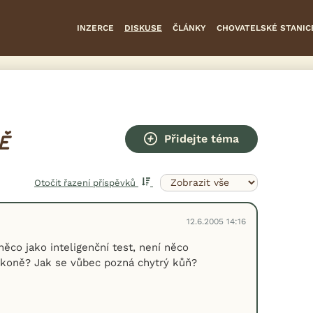
INZERCE
DISKUSE
ČLÁNKY
CHOVATELSKÉ STANIC
Přidejte téma
Ě
Otočit řazení příspěvků
12.6.2005 14:16
něco jako inteligenční test, není něco
 koně? Jak se vůbec pozná chytrý kůň?