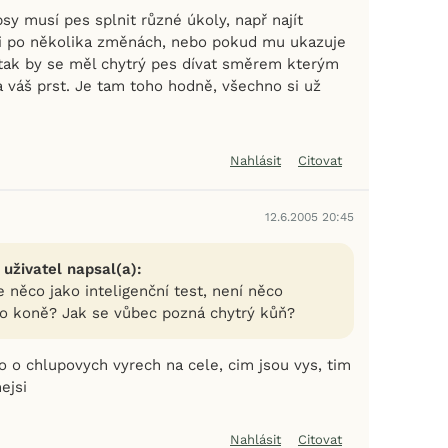
sy musí pes splnit různé úkoly, např najít
i po několika změnách, nebo pokud mu ukazuje
tak by se měl chytrý pes dívat směrem kterým
a váš prst. Je tam toho hodně, všechno si už
Nahlásit
Citovat
12.6.2005 20:45
 uživatel napsal(a):
e něco jako inteligenční test, není něco
o koně? Jak se vůbec pozná chytrý kůň?
o o chlupovych vyrech na cele, cim jsou vys, tim
ejsi
Nahlásit
Citovat