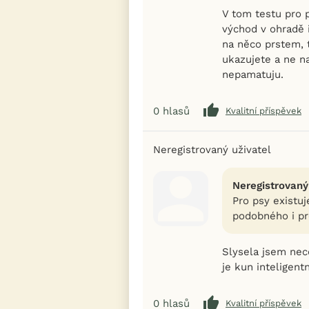
V tom testu pro p
východ v ohradě 
na něco prstem, 
ukazujete a ne n
nepamatuju.
0
hlasů
Kvalitní příspěvek
Neregistrovaný uživatel
Neregistrovaný
Pro psy existuj
podobného i pr
Slysela jsem nec
je kun inteligentn
0
hlasů
Kvalitní příspěvek