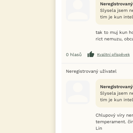
Neregistrovaný
Slysela jsem n
tim je kun inte
tak to muj kun h
rict nemuzu, obc
0
hlasů
Kvalitní příspěvek
Neregistrovaný uživatel
Neregistrovaný
Slysela jsem n
tim je kun inte
Chlupový víry ner
temperament. čím 
Lin