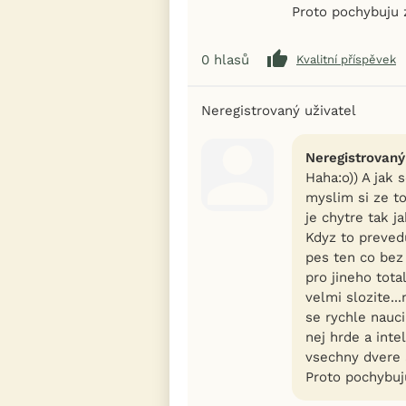
Proto pochybuju z
0
hlasů
Kvalitní příspěvek
Neregistrovaný uživatel
Neregistrovaný
Haha:o)) A jak 
myslim si ze to
je chytre tak ja
Kdyz to prevedu
pes ten co bez 
pro jineho tota
velmi slozite.
se rychle nauci
nej hrde a inte
vsechny dvere 
Proto pochybuju