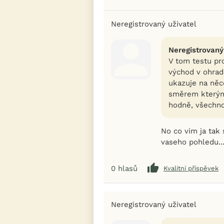
Neregistrovaný uživatel
Neregistrovaný
V tom testu pro
východ v ohrad
ukazuje na něc
směrem kterým 
hodně, všechno
No co vim ja tak
vaseho pohledu...
0
hlasů
Kvalitní příspěvek
Neregistrovaný uživatel