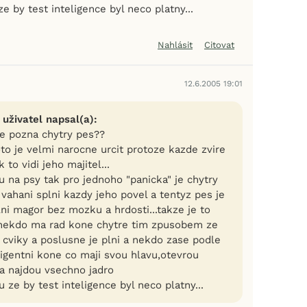
e by test inteligence byl neco platny...
Nahlásit
Citovat
12.6.2005 19:01
 uživatel napsal(a):
se pozna chytry pes??
to je velmi narocne urcit protoze kazde zvire
k to vidi jeho majitel...
 na psy tak pro jednoho "panicka" je chytry
vahani splni kazdy jeho povel a tentyz pes je
lni magor bez mozku a hrdosti...takze je to
..nekdo ma rad kone chytre tim zpusobem ze
 cviky a poslusne je plni a nekdo zase podle
ligentni kone co maji svou hlavu,otevrou
a najdou vsechno jadro
 ze by test inteligence byl neco platny...