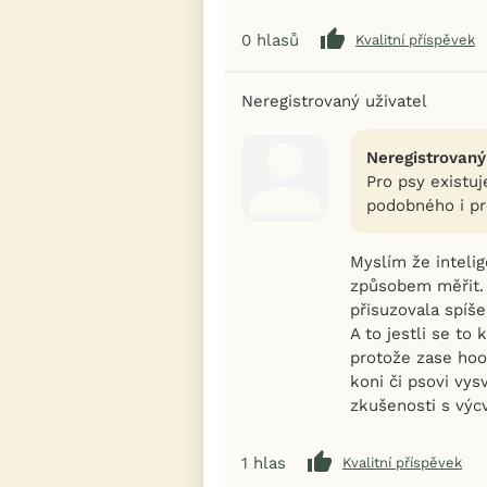
0
hlasů
Kvalitní příspěvek
Neregistrovaný uživatel
Neregistrovaný
Pro psy existuj
podobného i pr
Myslím že inteli
způsobem měřit. 
přisuzovala spíše
A to jestli se to 
protože zase hoo
koni či psovi vys
zkušenosti s výc
1
hlas
Kvalitní příspěvek