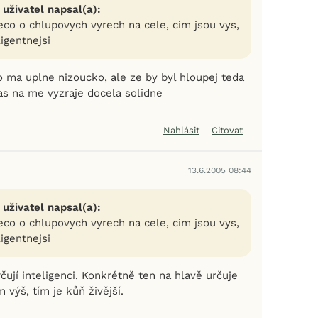
 uživatel napsal(a):
eco o chlupovych vyrech na cele, cim jsou vys,
ligentnejsi
o ma uplne nizoucko, ale ze by byl hloupej teda
as na me vyzraje docela solidne
Nahlásit
Citovat
13.6.2005 08:44
 uživatel napsal(a):
eco o chlupovych vyrech na cele, cim jsou vys,
ligentnejsi
čují inteligenci. Konkrétně ten na hlavě určuje
výš, tím je kůň živější.