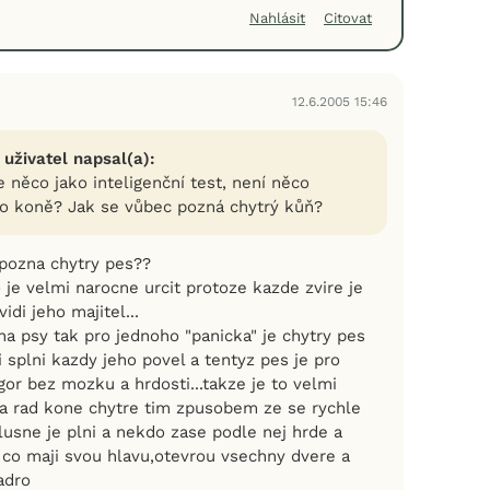
Nahlásit
Citovat
12.6.2005 15:46
 uživatel napsal(a):
e něco jako inteligenční test, není něco
o koně? Jak se vůbec pozná chytrý kůň?
 pozna chytry pes??
 je velmi narocne urcit protoze kazde zvire je
vidi jeho majitel...
na psy tak pro jednoho "panicka" je chytry pes
 splni kazdy jeho povel a tentyz pes je pro
gor bez mozku a hrdosti...takze je to velmi
ma rad kone chytre tim zpusobem ze se rychle
lusne je plni a nekdo zase podle nej hrde a
e co maji svou hlavu,otevrou vsechny dvere a
adro