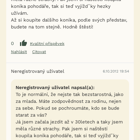
koníka pohodáře, tak si teď vyjíždˇky hezky
užívám.
Až si koupíte dalšího koníka, podle svých představ,
budete na tom stejně. Hodně štěstí!
0
Kvalitní příspěvek
Nahlásit
Citovat
Neregistrovaný uživatel
6.10.2012 19:54
Neregistrovaný uživatel napsal(a):
To je normální, že nejste tak bezstarostná, jako
za mlada. Máte zodpovědnost za rodinu, nejen
za sebe. Pokud se pochroumáte, kdo se bude
starat za vás?
Já jsem začala jezdit až v 30letech a taky jsem
měla různé strachy. Pak jsem si naštěstí
koupila koníka pohodáře, tak si teď vyjíždˇky