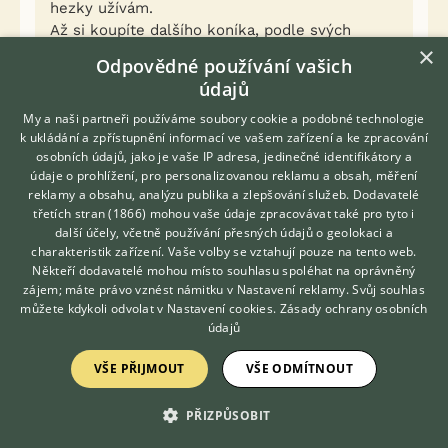
hezky užívám.
Až si koupíte dalšího koníka, podle svých
×
představ, budete na tom stejně. Hodně štěstí!
Odpovědné používání vašich
údajů
Děkuji, moje motto - Kdo si počká ten se dočká :)
My a naši partneři používáme soubory cookie a podobné technologie
k ukládání a zpřístupnění informací ve vašem zařízení a ke zpracování
0
osobních údajů, jako je vaše IP adresa, jedinečné identifikátory a
Kvalitní příspěvek
údaje o prohlížení, pro personalizovanou reklamu a obsah, měření
Nahlásit
Citovat
reklamy a obsahu, analýzu publika a zlepšování služeb.
Dodavatelé
třetích stran (1866)
mohou vaše údaje zpracovávat také pro tyto i
Hledáte zvířecího kamaráda?
další účely, včetně používání přesných údajů o geolokaci a
Zdarma vám poradí
Neregistrovaný uživatel
30.12.2012 19:17
charakteristik zařízení. Vaše volby se vztahují pouze na tento web.
VETERINÁŘ ONLINE
Někteří dodavatelé mohou místo souhlasu spoléhat na oprávněný
Dám ti radu sice nejsem nějaký expert ale jezdím,
KONZULTOVAT S
zájem; máte právo vznést námitku v
Nastavení reklamy
. Svůj souhlas
VETERINÁŘEM
skus ji přitáhnout oteže a drž a neboj se na ni
můžete kdykoli odvolat v
Nastavení cookies
.
Zásady ochrany osobních
zařvat! Ale jestli máš bič tak ho dej stranou ono jí
údajů
to může znervózňovat. Nebo jestli se tak bojíš
VŠE PŘIJMOUT
VŠE ODMÍTNOUT
cválat skus se zapřít do třemen a stehna stiskni ku
sedlu a mluv na ni, až tě začne vyhazovat okamžitě
ji chytni a drž ukaž jí kdo je pánem!
PŘIZPŮSOBIT