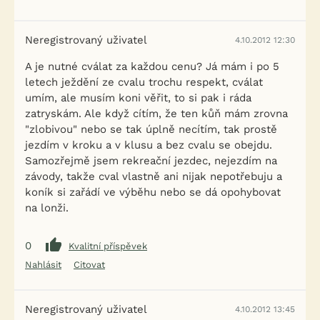
Neregistrovaný uživatel
4.10.2012 12:30
A je nutné cválat za každou cenu? Já mám i po 5
letech ježdění ze cvalu trochu respekt, cválat
umím, ale musím koni věřit, to si pak i ráda
zatryskám. Ale když cítím, že ten kůň mám zrovna
"zlobivou" nebo se tak úplně necítím, tak prostě
jezdím v kroku a v klusu a bez cvalu se obejdu.
Samozřejmě jsem rekreační jezdec, nejezdím na
závody, takže cval vlastně ani nijak nepotřebuju a
koník si zařádí ve výběhu nebo se dá opohybovat
na lonži.
0
Kvalitní příspěvek
Nahlásit
Citovat
Neregistrovaný uživatel
4.10.2012 13:45