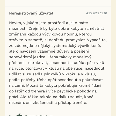
Neregistrovaný uživatel
4.10.2012 11:16
Nevím, v jakém jste prostředí a jaké máte
možnosti. Zřejmě by bylo dobré kobylu zaměstnat
změnami každou výcvikovou hodinu, kterou
strávíte o samotě, si dopředu promyslet. Vypadá to,
že zde nejde o nějaký systematický výcvik koně,
ale o navození vzájemné důvěry a posílení
sebevědomí jezdce. Třeba takový modelový
přehled - okrokovat, sesednout a udělat pár cviků
na ruce, olonžovat v klusu na obě ruce, nasednout,
udělat si ze sedla pár cviků v kroku a v klusu,
podle potřeby třeba opět sesednout a pokračovat
na zemi. Možná ta kobyla pobřebuje kromě "dání
do latě" od trenéra i více psychické pohody na
práci. Ale těžko takhle na dálku soudit, koně
neznám, ani zkušenosti a přístup trenéra.