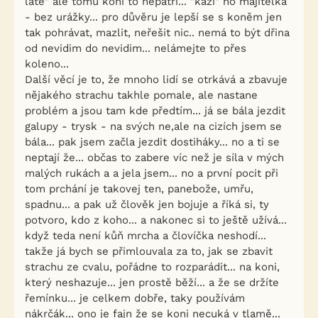
latě" ale tomu koni to nepatří... "kazí" ho majitelka
- bez urážky... pro důvěru je lepší se s koněm jen
tak pohrávat, mazlit, neřešit nic.. nemá to být dřina
od nevidim do nevidim... nelámejte to přes
koleno...
Další věcí je to, že mnoho lidí se otrkává a zbavuje
nějakého strachu takhle pomale, ale nastane
problém a jsou tam kde předtím... já se bála jezdit
galupy - trysk - na svých ne,ale na cizích jsem se
bála... pak jsem začla jezdit dostiháky... no a ti se
neptají že... občas to zabere víc než je síla v mých
malých rukách a a jela jsem... no a první pocit při
tom prchání je takovej ten, panebože, umřu,
spadnu... a pak už člověk jen bojuje a říká si, ty
potvoro, kdo z koho... a nakonec si to ještě užívá...
když teda není kůň mrcha a človíčka neshodí...
takže já bych se přimlouvala za to, jak se zbavit
strachu ze cvalu, pořádne to rozparádit... na koni,
který neshazuje... jen prostě běží... a že se držíte
řemínku... je celkem dobře, taky používám
nákrčák... ono je fajn že se koni necuká v tlamě...