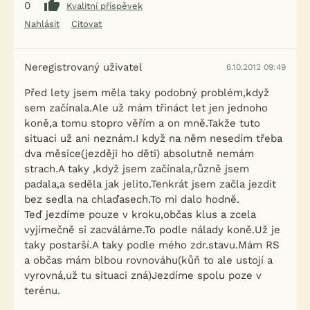
0
Kvalitní příspěvek
Nahlásit
Citovat
Neregistrovaný uživatel
6.10.2012 09:49
Před lety jsem měla taky podobný problém,když
sem začínala.Ale už mám třináct let jen jednoho
koně,a tomu stopro věřím a on mně.Takže tuto
situaci už ani neznám.I když na něm nesedím třeba
dva měsíce(jezději ho děti) absolutně nemám
strach.A taky ,když jsem začínala,různě jsem
padala,a seděla jak jelito.Tenkrát jsem začla jezdit
bez sedla na chlaďasech.To mi dalo hodně.
Teď jezdíme pouze v kroku,občas klus a zcela
vyjímečně si zacváláme.To podle nálady koně.Už je
taky postarší.A taky podle mého zdr.stavu.Mám RS
a občas mám blbou rovnováhu(kůň to ale ustojí a
vyrovná,už tu situaci zná)Jezdíme spolu poze v
terénu.