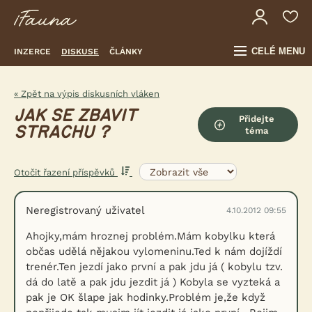
CELÉ MENU
INZERCE
DISKUSE
ČLÁNKY
« Zpět na výpis diskusních vláken
JAK SE ZBAVIT
Přidejte
STRACHU ?
téma
Otočit řazení příspěvků
Neregistrovaný uživatel
4.10.2012 09:55
Ahojky,mám hroznej problém.Mám kobylku která
občas udělá nějakou vylomeninu.Ted k nám dojíždí
trenér.Ten jezdí jako první a pak jdu já ( kobylu tzv.
dá do latě a pak jdu jezdit já ) Kobyla se vyzteká a
pak je OK šlape jak hodinky.Problém je,že když