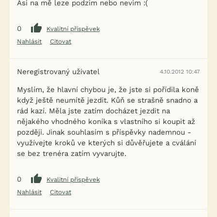
Asi na mě leze podzim nebo nevim :(
0
Kvalitní příspěvek
Nahlásit
Citovat
Neregistrovaný uživatel
4.10.2012 10:47
Myslím, že hlavní chybou je, že jste si pořídila koně
když ještě neumítě jezdit. Kůň se strašně snadno a
rád kazí. Měla jste zatím docházet jezdit na
nějakého vhodného koníka s vlastního si koupit až
později. Jinak souhlasím s příspěvky nademnou -
využívejte kroků ve kterých si důvěřujete a cválání
se bez trenéra zatím vyvarujte.
0
Kvalitní příspěvek
Nahlásit
Citovat