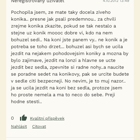
Neregistrovaný uživatel
4.10.2012 13:49
Pochopila jsem, ze mate taky docela ziveho
konika.. presne jak psali predemnou.. za chvili
zrejme konika zkazite, pokud se tak nestalo a
stejne uz konik moooc dobre vi, kdo na nem
bohuzel sedi.. Na koni jste panem vy.. ne konik a je
potreba se toho drzet... bohuzel asi bych se ucila
jezdit na nejakem pohodovejsim koniky a mozna by
bylo zajimave, jezdit na lonzi a hlavne se ucte
jezdit bez sedla, zpevnite si radne nohy..a naucite
se poradne sedet na konikovy, pak se urcite budete
v sedle citi bezpecneji. No nevim, je to muj nazor..
ja se ucila jezdit na koni bez sedla, protoze jsem
ho proste nemela a ma to neco do sebe. Preji
hodne stesti..
0
Kvalitní příspěvek
Nahlásit
Citovat