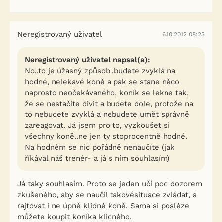
Neregistrovaný uživatel
6.10.2012 08:23
Neregistrovaný uživatel napsal(a):
No..to je úžasný způsob..budete zvyklá na
hodné, nelekavé koně a pak se stane něco
naprosto neočekávaného, koník se lekne tak,
že se nestačíte divit a budete dole, protože na
to nebudete zvyklá a nebudete umět správně
zareagovat. Já jsem pro to, vyzkoušet si
všechny koně..ne jen ty stoprocentně hodné.
Na hodném se nic pořádně nenaučíte (jak
říkával náš trenér- a já s ním souhlasím)
Já taky souhlasím. Proto se jeden učí pod dozorem
zkušeného, aby se naučil takovésituace zvládat, a
rajtovat i ne úpně klidné koně. Sama si posléze
můžete koupit koníka klidného.