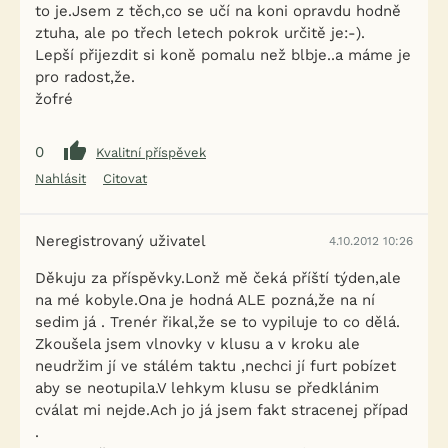
to je.Jsem z těch,co se učí na koni opravdu hodně
ztuha, ale po třech letech pokrok určitě je:-).
Lepší přijezdit si koně pomalu než blbje..a máme je
pro radost,že.
žofré
0
Kvalitní příspěvek
Nahlásit
Citovat
Neregistrovaný uživatel
4.10.2012 10:26
Děkuju za příspěvky.Lonž mě čeká příští týden,ale
na mé kobyle.Ona je hodná ALE pozná,že na ní
sedim já . Trenér řikal,že se to vypiluje to co dělá.
Zkoušela jsem vlnovky v klusu a v kroku ale
neudržim jí ve stálém taktu ,nechci jí furt pobízet
aby se neotupila.V lehkym klusu se předklánim
cválat mi nejde.Ach jo já jsem fakt stracenej případ
.