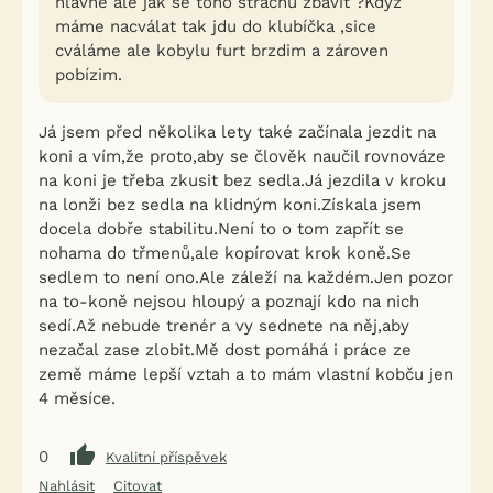
hlavně ale jak se toho strachu zbavit ?Když
máme nacválat tak jdu do klubíčka ,sice
cváláme ale kobylu furt brzdim a zároven
pobízim.
Já jsem před několika lety také začínala jezdit na
koni a vím,že proto,aby se člověk naučil rovnováze
na koni je třeba zkusit bez sedla.Já jezdila v kroku
na lonži bez sedla na klidným koni.Získala jsem
docela dobře stabilitu.Není to o tom zapřít se
nohama do třmenů,ale kopírovat krok koně.Se
sedlem to není ono.Ale záleží na každém.Jen pozor
na to-koně nejsou hloupý a poznají kdo na nich
sedí.Až nebude trenér a vy sednete na něj,aby
nezačal zase zlobit.Mě dost pomáhá i práce ze
země máme lepší vztah a to mám vlastní kobču jen
4 měsíce.
0
Kvalitní příspěvek
Nahlásit
Citovat