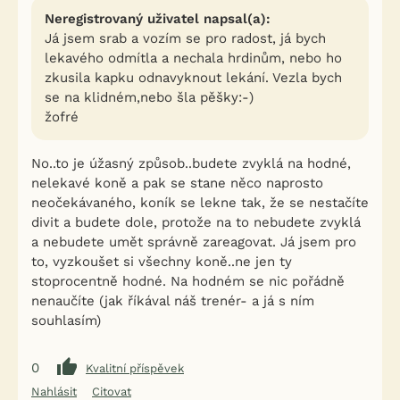
Neregistrovaný uživatel napsal(a):
Já jsem srab a vozím se pro radost, já bych
lekavého odmítla a nechala hrdinům, nebo ho
zkusila kapku odnavyknout lekání. Vezla bych
se na klidném,nebo šla pěšky:-)
žofré
No..to je úžasný způsob..budete zvyklá na hodné,
nelekavé koně a pak se stane něco naprosto
neočekávaného, koník se lekne tak, že se nestačíte
divit a budete dole, protože na to nebudete zvyklá
a nebudete umět správně zareagovat. Já jsem pro
to, vyzkoušet si všechny koně..ne jen ty
stoprocentně hodné. Na hodném se nic pořádně
nenaučíte (jak říkával náš trenér- a já s ním
souhlasím)
0
Kvalitní příspěvek
Nahlásit
Citovat