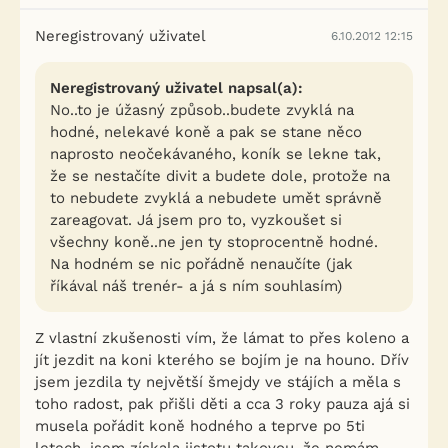
Neregistrovaný uživatel
6.10.2012 12:15
Neregistrovaný uživatel napsal(a):
No..to je úžasný způsob..budete zvyklá na
hodné, nelekavé koně a pak se stane něco
naprosto neočekávaného, koník se lekne tak,
že se nestačíte divit a budete dole, protože na
to nebudete zvyklá a nebudete umět správně
zareagovat. Já jsem pro to, vyzkoušet si
všechny koně..ne jen ty stoprocentně hodné.
Na hodném se nic pořádně nenaučíte (jak
říkával náš trenér- a já s ním souhlasím)
Z vlastní zkušenosti vím, že lámat to přes koleno a
jít jezdit na koni kterého se bojím je na houno. Dřív
jsem jezdila ty největší šmejdy ve stájích a měla s
toho radost, pak přišli děti a cca 3 roky pauza ajá si
musela pořádit koně hodného a teprve po 5ti