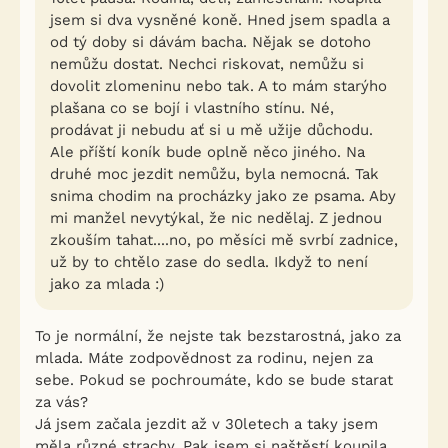
jsem si dva vysněné koně. Hned jsem spadla a
od tý doby si dávám bacha. Nějak se dotoho
nemůžu dostat. Nechci riskovat, nemůžu si
dovolit zlomeninu nebo tak. A to mám starýho
plašana co se bojí i vlastního stínu. Né,
prodávat ji nebudu ať si u mě užije důchodu.
Ale příští koník bude oplně něco jiného. Na
druhé moc jezdit nemůžu, byla nemocná. Tak
snima chodim na procházky jako ze psama. Aby
mi manžel nevytýkal, že nic nedělaj. Z jednou
zkouším tahat....no, po měsíci mě svrbí zadnice,
už by to chtělo zase do sedla. Ikdyž to není
jako za mlada :)
To je normální, že nejste tak bezstarostná, jako za
mlada. Máte zodpovědnost za rodinu, nejen za
sebe. Pokud se pochroumáte, kdo se bude starat
za vás?
Já jsem začala jezdit až v 30letech a taky jsem
měla různé strachy. Pak jsem si naštěstí koupila