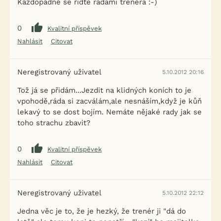
Každopádně se řidťe radami trenéra :-)
0
Kvalitní příspěvek
Nahlásit
Citovat
Neregistrovaný uživatel
5.10.2012 20:16
Tož já se přidám...Jezdit na klidných koních to je
vpohodě,ráda si zacválám,ale nesnáším,když je kůň
lekavý to se dost bojím. Nemáte nějaké rady jak se
toho strachu zbavit?
0
Kvalitní příspěvek
Nahlásit
Citovat
Neregistrovaný uživatel
5.10.2012 22:12
Jedna věc je to, že je hezký, že trenér ji "dá do