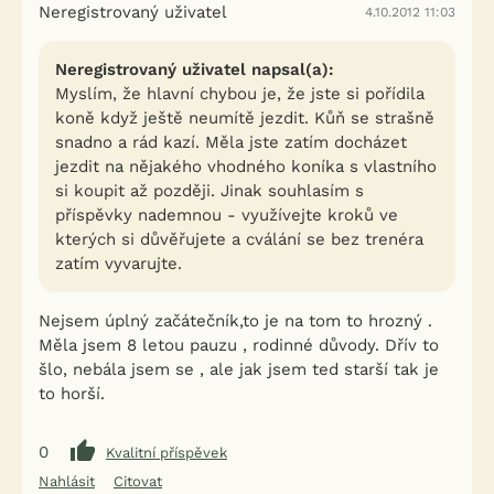
Neregistrovaný uživatel
4.10.2012 11:03
Neregistrovaný uživatel napsal(a):
Myslím, že hlavní chybou je, že jste si pořídila
koně když ještě neumítě jezdit. Kůň se strašně
snadno a rád kazí. Měla jste zatím docházet
jezdit na nějakého vhodného koníka s vlastního
si koupit až později. Jinak souhlasím s
příspěvky nademnou - využívejte kroků ve
kterých si důvěřujete a cválání se bez trenéra
zatím vyvarujte.
Nejsem úplný začátečník,to je na tom to hrozný .
Měla jsem 8 letou pauzu , rodinné důvody. Dřív to
šlo, nebála jsem se , ale jak jsem ted starší tak je
to horší.
0
Kvalitní příspěvek
Nahlásit
Citovat