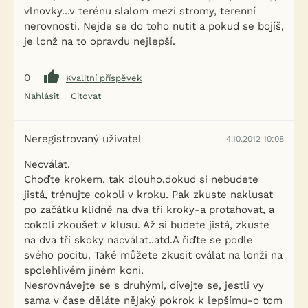
vlnovky...v terénu slalom mezi stromy, terenní
nerovnosti. Nejde se do toho nutit a pokud se bojíš,
je lonž na to opravdu nejlepší.
0
Kvalitní příspěvek
Nahlásit
Citovat
Neregistrovaný uživatel
4.10.2012 10:08
Necválat.
Choďte krokem, tak dlouho,dokud si nebudete
jistá, trénujte cokoli v kroku. Pak zkuste naklusat
po začátku klidně na dva tři kroky-a protahovat, a
cokoli zkoušet v klusu. Až si budete jistá, zkuste
na dva tři skoky nacválat..atd.A řiďte se podle
svého pocitu. Také můžete zkusit cválat na lonži na
spolehlivém jiném koni.
Nesrovnávejte se s druhými, dívejte se, jestli vy
sama v čase děláte nějaký pokrok k lepšímu-o tom