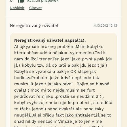
0
Kvalitní příspěvek
Nahlásit
Citovat
Neregistrovaný uživatel
4.10.2012 12:13
Neregistrovaný uživatel napsal(a):
Ahojky,mám hroznej problém.Mám kobylku
která občas udělá nějakou vylomeninu.Ted k
nám dojíždí trenér.Ten jezdí jako první a pak jdu
já ( kobylu tzv. dá do latě a pak jdu jezdit já )
Kobyla se vyzteká a pak je OK šlape jak
hodinky.Problém je,že když nepřijede tak
musim jít jezdit já jako první . Bojim se hlavně
cválat ( moc mi to nejde,musim se furt
přidržovat řemínku ,prostě se neudžim :( ) ,
kobyla vyhazuje nebo ujede po pleci , ale udělá
to třeba jednou nebo dvakrát ale nebo taky
neudělá.Já si přijdu fakt jako antitalent,já se to
snad nikdy nenaučim.Vim,že je to jen v mé