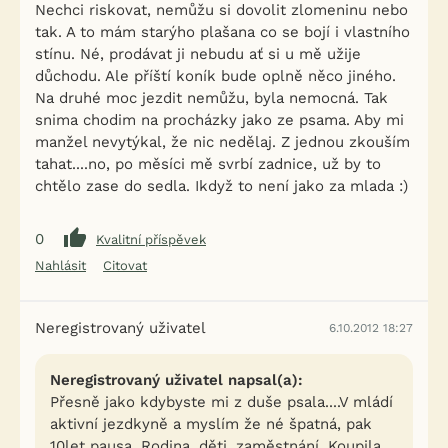
Nechci riskovat, nemůžu si dovolit zlomeninu nebo
tak. A to mám starýho plašana co se bojí i vlastního
stínu. Né, prodávat ji nebudu ať si u mě užije
důchodu. Ale příští koník bude oplně něco jiného.
Na druhé moc jezdit nemůžu, byla nemocná. Tak
snima chodim na procházky jako ze psama. Aby mi
manžel nevytýkal, že nic nedělaj. Z jednou zkouším
tahat....no, po měsíci mě svrbí zadnice, už by to
chtělo zase do sedla. Ikdyž to není jako za mlada :)
0
Kvalitní příspěvek
Nahlásit
Citovat
Neregistrovaný uživatel
6.10.2012 18:27
Neregistrovaný uživatel napsal(a):
Přesně jako kdybyste mi z duše psala....V mládí
aktivní jezdkyně a myslím že né špatná, pak
10let pausa. Rodina, děti, zaměstnání. Koupila