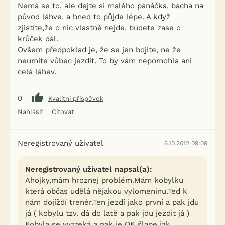
Nemá se to, ale dejte si malého panáčka, bacha na
původ láhve, a hned to půjde lépe. A když
zjistíte,že o nic vlastně nejde, budete zase o
krůček dál.
Ovšem předpoklad je, že se jen bojíte, ne že
neumíte vůbec jezdit. To by vám nepomohla ani
celá láhev.
0
Kvalitní příspěvek
Nahlásit
Citovat
Neregistrovaný uživatel
6.10.2012 09:09
Neregistrovaný uživatel napsal(a):
Ahojky,mám hroznej problém.Mám kobylku
která občas udělá nějakou vylomeninu.Ted k
nám dojíždí trenér.Ten jezdí jako první a pak jdu
já ( kobylu tzv. dá do latě a pak jdu jezdit já )
Kobyla se vyzteká a pak je OK šlape jak