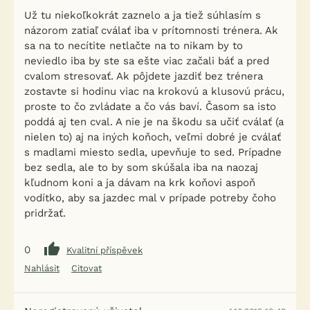
Už tu niekoľkokrát zaznelo a ja tiež súhlasím s
názorom zatiaľ cválať iba v prítomnosti trénera. Ak
sa na to necítite netlačte na to nikam by to
neviedlo iba by ste sa ešte viac začali báť a pred
cvalom stresovať. Ak pôjdete jazdiť bez trénera
zostavte si hodinu viac na krokovú a klusovú prácu,
proste to čo zvládate a čo vás baví. Časom sa isto
poddá aj ten cval. A nie je na škodu sa učiť cválať (a
nielen to) aj na iných koňoch, veľmi dobré je cválať
s madlami miesto sedla, upevňuje to sed. Prípadne
bez sedla, ale to by som skúšala iba na naozaj
kľudnom koni a ja dávam na krk koňovi aspoň
vodítko, aby sa jazdec mal v prípade potreby čoho
pridržať.
0
Kvalitní příspěvek
Nahlásit
Citovat