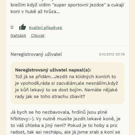
brečím když vidím "super sportovní jezdce" a cukají
koni v hubě až hrůza...
0
Kvalitní příspěvek
Nahlásit
Citovat
Neregistrovaný uživatel
5.10.2012 22:19
Neregistrovaný uživatel napsal(a):
Tož já se přidám...Jezdit na klidných koních to
je vpohodě,ráda si zacválám,ale nesnáším,když
je kůň lekavý to se dost bojím. Nemáte nějaké
rady jak se toho strachu zbavit?
Já bych se ho nezbavovala, hrdinů jsou plné
hřbitovy:-). Vy nutně musíte jezdit lekavé koně, je
to váš chleba a jiný není? Pokud je to hoby a pro
radost, tak asi nechápu, ale já jsme srab a koní se