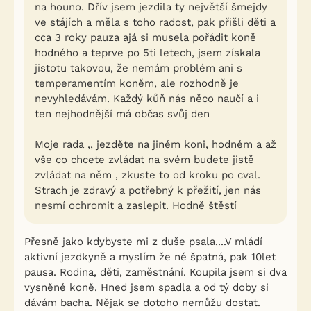
na houno. Dřív jsem jezdila ty největší šmejdy
ve stájích a měla s toho radost, pak přišli děti a
cca 3 roky pauza ajá si musela pořádit koně
hodného a teprve po 5ti letech, jsem získala
jistotu takovou, že nemám problém ani s
temperamentím koněm, ale rozhodně je
nevyhledávám. Každý kůň nás něco naučí a i
ten nejhodnější má občas svůj den
Moje rada ,, jezděte na jiném koni, hodném a až
vše co chcete zvládat na svém budete jistě
zvládat na něm , zkuste to od kroku po cval.
Strach je zdravý a potřebný k přežití, jen nás
nesmí ochromit a zaslepit. Hodně štěstí
Přesně jako kdybyste mi z duše psala....V mládí
aktivní jezdkyně a myslím že né špatná, pak 10let
pausa. Rodina, děti, zaměstnání. Koupila jsem si dva
vysněné koně. Hned jsem spadla a od tý doby si
dávám bacha. Nějak se dotoho nemůžu dostat.