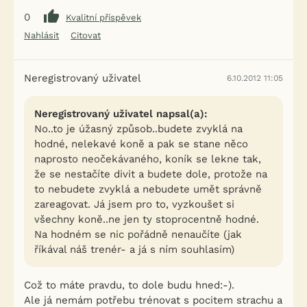
0
Kvalitní příspěvek
Nahlásit
Citovat
Neregistrovaný uživatel
6.10.2012 11:05
Neregistrovaný uživatel napsal(a):
No..to je úžasný způsob..budete zvyklá na
hodné, nelekavé koně a pak se stane něco
naprosto neočekávaného, koník se lekne tak,
že se nestačíte divit a budete dole, protože na
to nebudete zvyklá a nebudete umět správně
zareagovat. Já jsem pro to, vyzkoušet si
všechny koně..ne jen ty stoprocentně hodné.
Na hodném se nic pořádně nenaučíte (jak
říkával náš trenér- a já s ním souhlasím)
Což to máte pravdu, to dole budu hned:-).
Ale já nemám potřebu trénovat s pocitem strachu a