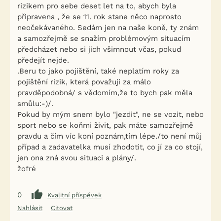
rizikem pro sebe deset let na to, abych byla
připravena , že se 11. rok stane něco naprosto
neočekávaného. Sedám jen na naše koně, ty znám
a samozřejmě se snažím problémovým situacím
předcházet nebo si jich všimnout včas, pokud
předejít nejde.
.Beru to jako pojištění, také neplatím roky za
pojištění rizik, která považuji za málo
pravděpodobná/ s vědomím,že to bych pak měla
smůlu:-)/.
Pokud by mým snem bylo "jezdit", ne se vozit, nebo
sport nebo se koňmi živit, pak máte samozřejmě
pravdu a čím víc koní poznám,tím lépe./to není můj
případ a zadavatelka musí zhodotit, co jí za co stojí,
jen ona zná svou situaci a plány/.
žofré
0
Kvalitní příspěvek
Nahlásit
Citovat