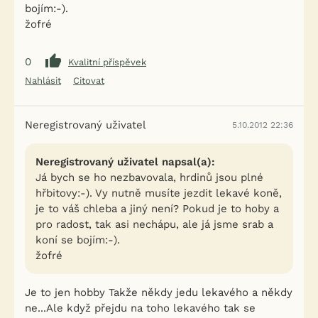
bojím:-).
žofré
0
Kvalitní příspěvek
Nahlásit
Citovat
Neregistrovaný uživatel
5.10.2012 22:36
Neregistrovaný uživatel napsal(a):
Já bych se ho nezbavovala, hrdinů jsou plné
hřbitovy:-). Vy nutně musíte jezdit lekavé koně,
je to váš chleba a jiný není? Pokud je to hoby a
pro radost, tak asi nechápu, ale já jsme srab a
koní se bojím:-).
žofré
Je to jen hobby Takže někdy jedu lekavého a někdy
ne...Ale když přejdu na toho lekavého tak se