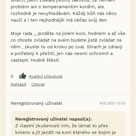
letech, jsem získala jistotu takovou, že nemám
problém ani s temperamentím koněm, ale
rozhodně je nevyhledávám. Každý kůň nás něco
naučí a i ten nejhodnější má občas svůj den
Moje rada ,, jezděte na jiném koni, hodném a až vše
co chcete zvládat na svém budete jistě zvládat na
něm , zkuste to od kroku po cval. Strach je zdravý
a potřebný k přežití, jen nás nesmí ochromit a
zaslepit. Hodně štěstí
0
Kvalitní příspěvek
Nahlásit
Citovat
Neregistrovaný uživatel
6.10.2012 13:03
Neregistrovaný uživatel napsal(a):
Z vlastní zkušenosti vím, že lámat to přes
koleno a jít jezdit na koni kterého se bojím je