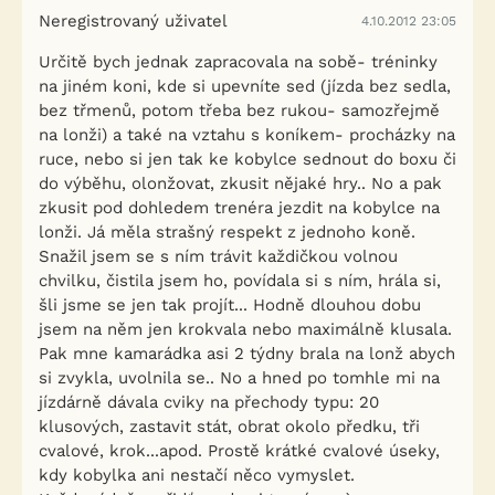
Neregistrovaný uživatel
4.10.2012 23:05
Určitě bych jednak zapracovala na sobě- tréninky
na jiném koni, kde si upevníte sed (jízda bez sedla,
bez třmenů, potom třeba bez rukou- samozřejmě
na lonži) a také na vztahu s koníkem- procházky na
ruce, nebo si jen tak ke kobylce sednout do boxu či
do výběhu, olonžovat, zkusit nějaké hry.. No a pak
zkusit pod dohledem trenéra jezdit na kobylce na
lonži. Já měla strašný respekt z jednoho koně.
Snažil jsem se s ním trávit každičkou volnou
chvilku, čistila jsem ho, povídala si s ním, hrála si,
šli jsme se jen tak projít... Hodně dlouhou dobu
jsem na něm jen krokvala nebo maximálně klusala.
Pak mne kamarádka asi 2 týdny brala na lonž abych
si zvykla, uvolnila se.. No a hned po tomhle mi na
jízdárně dávala cviky na přechody typu: 20
klusových, zastavit stát, obrat okolo předku, tři
cvalové, krok...apod. Prostě krátké cvalové úseky,
kdy kobylka ani nestačí něco vymyslet.