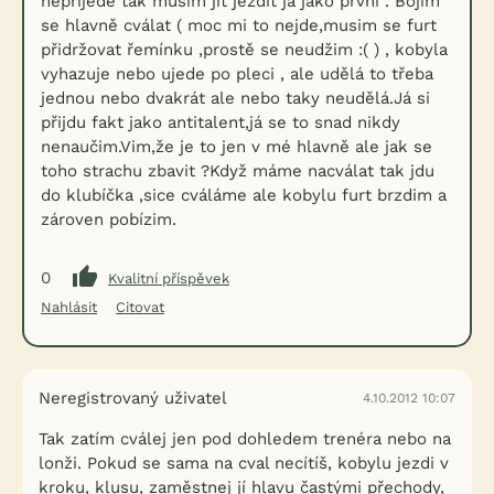
nepřijede tak musim jít jezdit já jako první . Bojim
se hlavně cválat ( moc mi to nejde,musim se furt
přidržovat řemínku ,prostě se neudžim :( ) , kobyla
vyhazuje nebo ujede po pleci , ale udělá to třeba
jednou nebo dvakrát ale nebo taky neudělá.Já si
přijdu fakt jako antitalent,já se to snad nikdy
nenaučim.Vim,že je to jen v mé hlavně ale jak se
toho strachu zbavit ?Když máme nacválat tak jdu
do klubíčka ,sice cváláme ale kobylu furt brzdim a
zároven pobízim.
0
Kvalitní příspěvek
Nahlásit
Citovat
Neregistrovaný uživatel
4.10.2012 10:07
Tak zatím cválej jen pod dohledem trenéra nebo na
lonži. Pokud se sama na cval necítíš, kobylu jezdi v
kroku, klusu, zaměstnej jí hlavu častými přechody,