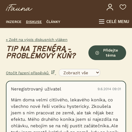
CELÉ MENU
INZERCE
DISKUSE
ČLÁNKY
« Zpět na výpis diskusních vláken
TIP NA TRENÉRA -
Přidejte
PROBLÉMOVÝ KŮŇ?
téma
Otočit řazení příspěvků
Neregistrovaný uživatel
9.6.2014 09:01
Mám doma velmi citlivého, lekavého koníka, co
všechno nové řeší vcelku hystericky. Zkoušela
jsem s ním pracovat ze země, ale tak nějak bez
efektu. Mého druhého koníka jsem si najezdila na
ohlávku, nebojím se na něj pustit začátečníka..Ale