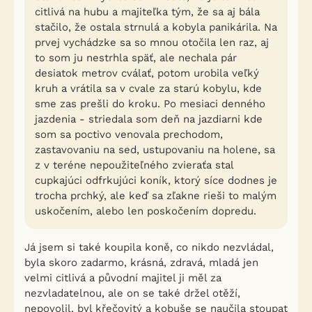
citlivá na hubu a majiteľka tým, že sa aj bála
stačilo, že ostala strnulá a kobyla panikárila. Na
prvej vychádzke sa so mnou otočila len raz, aj
to som ju nestrhla späť, ale nechala pár
desiatok metrov cválať, potom urobila veľký
kruh a vrátila sa v cvale za starú kobylu, kde
sme zas prešli do kroku. Po mesiaci denného
jazdenia - striedala som deň na jazdiarni kde
som sa poctivo venovala prechodom,
zastavovaniu na sed, ustupovaniu na holene, sa
z v teréne nepoužiteľného zvieraťa stal
cupkajúci odfrkujúci koník, ktorý síce dodnes je
trocha prchký, ale keď sa zľakne rieši to malým
uskočením, alebo len poskočením dopredu.
Já jsem si také koupila koně, co nikdo nezvládal,
byla skoro zadarmo, krásná, zdravá, mladá jen
velmi citlivá a původní majitel ji měl za
nezvladatelnou, ale on se také držel otěží,
nepovolil, byl křečovitý a kobuše se naučila stoupat