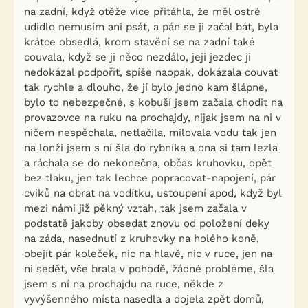
na zadní, když otěže více přitáhla, že měl ostré
udidlo nemusím ani psát, a pán se ji začal bát, byla
krátce obsedlá, krom stavění se na zadní také
couvala, když se ji něco nezdálo, jeji jezdec ji
nedokázal podpořit, spíše naopak, dokázala couvat
tak rychle a dlouho, že jí bylo jedno kam šlápne,
bylo to nebezpečné, s kobuší jsem začala chodit na
provazovce na ruku na prochajdy, nijak jsem na ni v
ničem nespěchala, netlačila, milovala vodu tak jen
na lonži jsem s ní šla do rybníka a ona si tam lezla
a ráchala se do nekonečna, občas kruhovku, opět
bez tlaku, jen tak lechce popracovat-napojení, pár
cviků na obrat na vodítku, ustoupení apod, když byl
mezi námi již pěkný vztah, tak jsem začala v
podstatě jakoby obsedat znovu od položení deky
na záda, nasednutí z kruhovky na holého koně,
obejít pár koleček, nic na hlavě, nic v ruce, jen na
ni sedět, vše brala v pohodě, žádné probléme, šla
jsem s ní na prochajdu na ruce, někde z
vyvýšenného místa nasedla a dojela zpět domů,