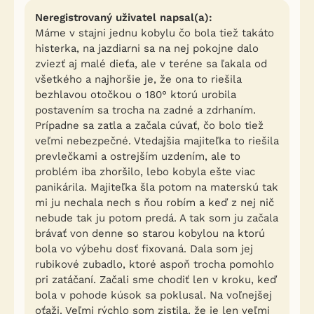
Neregistrovaný uživatel napsal(a):
Máme v stajni jednu kobylu čo bola tiež takáto
histerka, na jazdiarni sa na nej pokojne dalo
zviezť aj malé dieťa, ale v teréne sa ľakala od
všetkého a najhoršie je, že ona to riešila
bezhlavou otočkou o 180° ktorú urobila
postavením sa trocha na zadné a zdrhaním.
Prípadne sa zatla a začala cúvať, čo bolo tiež
veľmi nebezpečné. Vtedajšia majiteľka to riešila
prevlečkami a ostrejším uzdením, ale to
problém iba zhoršilo, lebo kobyla ešte viac
panikárila. Majiteľka šla potom na materskú tak
mi ju nechala nech s ňou robím a keď z nej nič
nebude tak ju potom predá. A tak som ju začala
brávať von denne so starou kobylou na ktorú
bola vo výbehu dosť fixovaná. Dala som jej
rubikové zubadlo, ktoré aspoň trocha pomohlo
pri zatáčaní. Začali sme chodiť len v kroku, keď
bola v pohode kúsok sa poklusal. Na voľnejšej
oťaži. Veľmi rýchlo som zistila, že je len veľmi