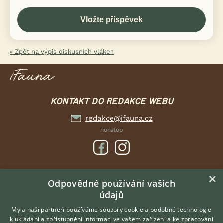
« Zpět na výpis diskusních vláken
KONTAKT DO REDAKCE WEBU
redakce@ifauna.cz
nonstop
×
DOMOVSKÁ STRÁNKA
Odpovědné používání vašich
údajů
INZERCE
DISKUSE
My a naši partneři používáme soubory cookie a podobné technologie
k ukládání a zpřístupnění informací ve vašem zařízení a ke zpracování
ČLÁNKY