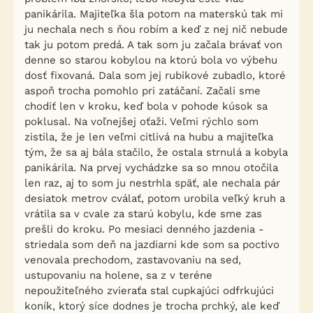
panikárila. Majiteľka šla potom na materskú tak mi
ju nechala nech s ňou robím a keď z nej nič nebude
tak ju potom predá. A tak som ju začala brávať von
denne so starou kobylou na ktorú bola vo výbehu
dosť fixovaná. Dala som jej rubikové zubadlo, ktoré
aspoň trocha pomohlo pri zatáčaní. Začali sme
chodiť len v kroku, keď bola v pohode kúsok sa
poklusal. Na voľnejšej oťaži. Veľmi rýchlo som
zistila, že je len veľmi citlivá na hubu a majiteľka
tým, že sa aj bála stačilo, že ostala strnulá a kobyla
panikárila. Na prvej vychádzke sa so mnou otočila
len raz, aj to som ju nestrhla späť, ale nechala pár
desiatok metrov cválať, potom urobila veľký kruh a
vrátila sa v cvale za starú kobylu, kde sme zas
prešli do kroku. Po mesiaci denného jazdenia -
striedala som deň na jazdiarni kde som sa poctivo
venovala prechodom, zastavovaniu na sed,
ustupovaniu na holene, sa z v teréne
nepoužiteľného zvieraťa stal cupkajúci odfrkujúci
koník, ktorý síce dodnes je trocha prchký, ale keď