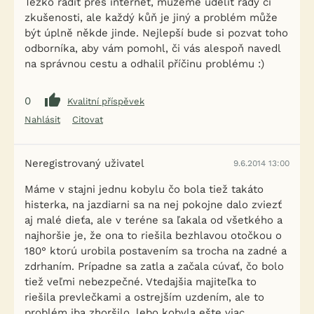
Těžko radit přes internet, můžeme udělit rady či
zkušenosti, ale každý kůň je jiný a problém může
být úplně někde jinde. Nejlepší bude si pozvat toho
odborníka, aby vám pomohl, či vás alespoň navedl
na správnou cestu a odhalil příčinu problému :)
0
Kvalitní příspěvek
Nahlásit
Citovat
Neregistrovaný uživatel
9.6.2014 13:00
Máme v stajni jednu kobylu čo bola tiež takáto
histerka, na jazdiarni sa na nej pokojne dalo zviezť
aj malé dieťa, ale v teréne sa ľakala od všetkého a
najhoršie je, že ona to riešila bezhlavou otočkou o
180° ktorú urobila postavením sa trocha na zadné a
zdrhaním. Prípadne sa zatla a začala cúvať, čo bolo
tiež veľmi nebezpečné. Vtedajšia majiteľka to
riešila prevlečkami a ostrejším uzdením, ale to
problém iba zhoršilo, lebo kobyla ešte viac