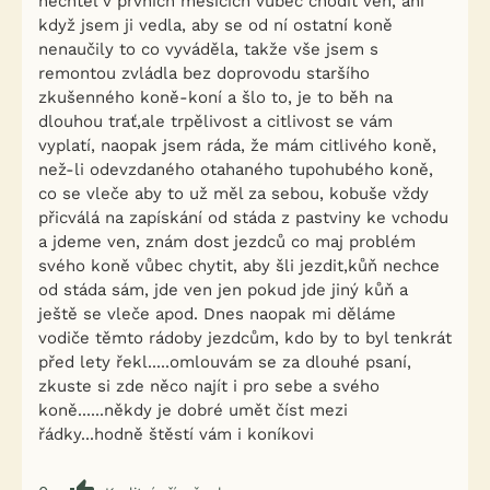
nechtěl v prvních měsících vůbec chodit ven, ani
když jsem ji vedla, aby se od ní ostatní koně
nenaučily to co vyváděla, takže vše jsem s
remontou zvládla bez doprovodu staršího
zkušenného koně-koní a šlo to, je to běh na
dlouhou trať,ale trpělivost a citlivost se vám
vyplatí, naopak jsem ráda, že mám citlivého koně,
než-li odevzdaného otahaného tupohubého koně,
co se vleče aby to už měl za sebou, kobuše vždy
přicválá na zapískání od stáda z pastviny ke vchodu
a jdeme ven, znám dost jezdců co maj problém
svého koně vůbec chytit, aby šli jezdit,kůň nechce
od stáda sám, jde ven jen pokud jde jiný kůň a
ještě se vleče apod. Dnes naopak mi děláme
vodiče těmto rádoby jezdcům, kdo by to byl tenkrát
před lety řekl.....omlouvám se za dlouhé psaní,
zkuste si zde něco najít i pro sebe a svého
koně......někdy je dobré umět číst mezi
řádky...hodně štěstí vám i koníkovi