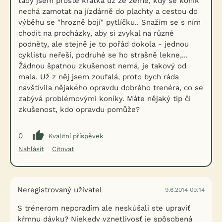
tady jsem prostě krátká už ze země, kdy se koník
nechá zamotat na jízdárně do plachty a cestou do
výběhu se "hrozně bojí" pytlíčku.. Snažím se s ním
chodit na procházky, aby si zvykal na různé
podněty, ale stejně je to pořád dokola - jednou
cyklistu neřeší, podruhé se ho strašně lekne,...
Žádnou špatnou zkušenost nemá, je takový od
mala. Už z něj jsem zoufalá, proto bych ráda
navštívila nějakého opravdu dobrého trenéra, co se
zabývá problémovými koníky. Máte nějaký tip či
zkušenost, kdo opravdu pomůže?
0
Kvalitní příspěvek
Nahlásit
Citovat
Neregistrovaný uživatel
9.6.2014 09:14
S trénerom neporadím ale neskúšali ste upraviť
kŕmnu dávku? Niekedy vznetlivosť je spôsobená