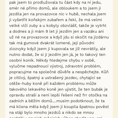
pak jsem to prodlužovala tu část kdy na ní jedu,
smér né přímo domů, ale obloukem a to jsem ji
jezdila jen na provazovce nic v hubě, nechala jsem
ji vyšetřit koňským zubařem a řekl, že má velmi
velké vlčí zuby a u kobyly obzvlášť, takže je vytrhl
a dodnes a ji mám 9 let ji jezdím jen a vazáku ani
už né na provazovce a když jdu si skočit na jízdárnu
tak má gumové dvakrát lomené, její původní
zlozvyky když jsem ji kupovala se již nevrátily, ale
nutno dodat, že si ji jezdím jen já, je to takový ten
osobní koník. Někdy hledejme chybu v sobě,
vylučme nepadnoucí výstroj, zdravotní problém,
popracujme na společné důvěře a nespěchejte. Kůň
je citlivý, špatný a ustrašený jezdec, chytající se
otěže-huby koně při každém problému může
takového lekavého koně jen ujistit, že ten bubák je
opravdu straší a není lepší řešení než frr otočka na
zadních a běžím domů....musím podotknout, že ta
má klisna měla když jsem ji koupila špatnou pověst
na stáji bylo mnoho jezdců a nikdo se mnou