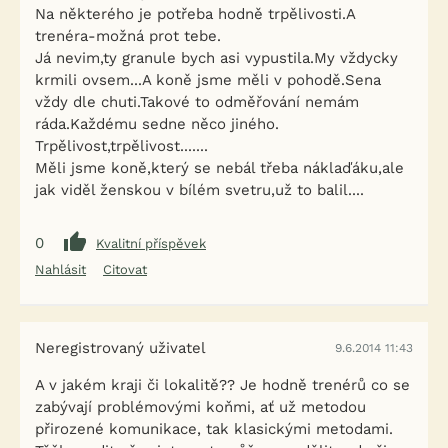
Na některého je potřeba hodně trpělivosti.A
trenéra-možná prot tebe.
Já nevim,ty granule bych asi vypustila.My vždycky
krmili ovsem...A koně jsme měli v pohodě.Sena
vždy dle chuti.Takové to odměřování nemám
ráda.Každému sedne něco jiného.
Trpělivost,trpělivost.......
Měli jsme koně,který se nebál třeba náklaďáku,ale
jak viděl ženskou v bílém svetru,už to balil....
0
Kvalitní příspěvek
Nahlásit
Citovat
Neregistrovaný uživatel
9.6.2014 11:43
A v jakém kraji či lokalitě?? Je hodně trenérů co se
zabývají problémovými koňmi, ať už metodou
přirozené komunikace, tak klasickými metodami.