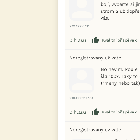
bojí, vyberte si j
strom a už dopře
vás.
XXX.XXX.0.131
0
hlasů
Kvalitní příspěvek
Neregistrovaný uživatel
No nevim. Podle 
šla 100x. Taky to
třmeny nebo tak) 
XXX.XXX.214.160
0
hlasů
Kvalitní příspěvek
Neregistrovaný uživatel