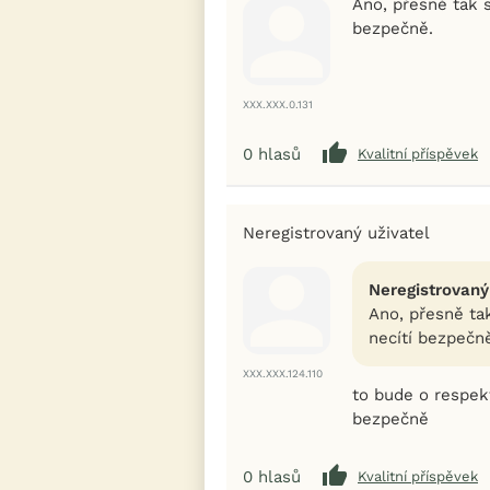
Ano, přesně tak s
bezpečně.
XXX.XXX.0.131
0
hlasů
Kvalitní příspěvek
Neregistrovaný uživatel
Neregistrovaný
Ano, přesně ta
necítí bezpečn
XXX.XXX.124.110
to bude o respek
bezpečně
0
hlasů
Kvalitní příspěvek