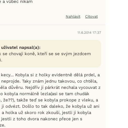
ce a vůbec nikam
Nahlásit
Citovat
11.6.2014 17:37
 uživatel napsal(a):
k se chovají koně, kteří se se svým jezdcem
ě.
 kecy... Kobyla si z holky evidentně dělá prdel, a
 to neprojde. Taky znám jednu takovou, co chtěla,
ěla důvěru. Nejdřív jí párkrát nechala vycouvat z
ho kobyla normálně lezla(asi se tam chudák
, že??), takže teď se kobyla prokope z vleku, a
ji odvézt. Došlo to tak daleko, že kobyla už ani
 a holka už skoro rok zkouší, jestli jí kobyla
a jestli z toho dvora nakonec přece jen s
ze.