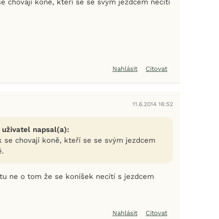
e chovají koně, kteří se se svým jezdcem necítí
Nahlásit
Citovat
11.6.2014 16:52
 uživatel napsal(a):
k se chovají koně, kteří se se svým jezdcem
ě.
tu ne o tom že se koníšek necítí s jezdcem
Nahlásit
Citovat