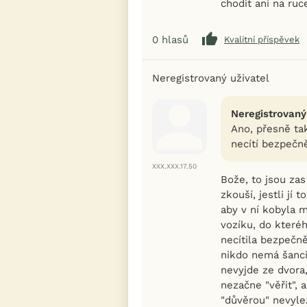
chodit ani na ru
0
hlasů
Kvalitní příspěvek
Neregistrovaný uživatel
Neregistrovaný
Ano, přesně ta
necítí bezpečn
XXX.XXX.17.50
Bože, to jsou zas
zkouší, jestli jí
aby v ní kobyla m
vozíku, do které
necítila bezpečně
nikdo nemá šanci 
nevyjde ze dvora,
nezačne "věřit", 
"důvěrou" nevyle