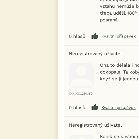
vztahu nemůže bý
třeba udělá 180°
posraná
0
hlasů
Kvalitní příspěvek
Neregistrovaný uživatel
Ona to dělala i h
dokopala. Ta kob
když se jí jednou
XXX.XXX.214.160
0
hlasů
Kvalitní příspěvek
Neregistrovaný uživatel
Koník se s vámi 