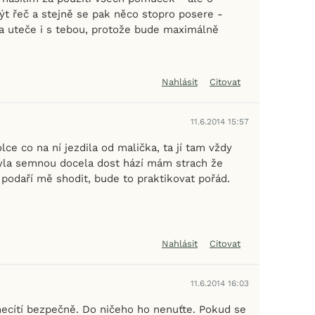
t řeč a stejně se pak něco stopro posere -
 a uteče i s tebou, protože bude maximálně
Nahlásit
Citovat
11.6.2014 15:57
olce co na ní jezdila od malička, ta jí tam vždy
yla semnou docela dost hází mám strach že
 podaří mě shodit, bude to praktikovat pořád.
Nahlásit
Citovat
11.6.2014 16:03
necítí bezpečně. Do ničeho ho nenuťte. Pokud se