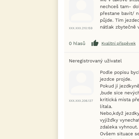
nechceš tam- dob
přestane bavit/ 
půjde. Tím jezde
nátlak zbytečně v
XXX.XXX.210.159
0
hlasů
Kvalitní příspěvek
Neregistrovaný uživatel
Podle popisu bych
jezdce projde.
Pokud jí jezdkyn
,bude sice nevých
kritická místa p
XXX.XXX.206.137
lítala.
Nebo,když jezdky
vyjížďky vynecha
zdaleka vyhnout.
Ovšem situace se