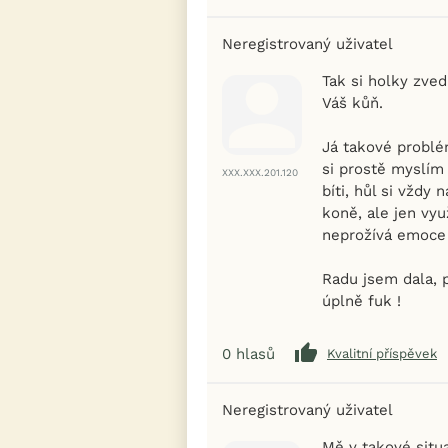
Neregistrovaný uživatel
Tak si holky zved
Váš kůň.
Já takové problé
si prostě myslím 
XXX.XXX.201.120
bíti, hůl si vždy
koně, ale jen vyu
neprožívá emoce 
Radu jsem dala, p
úplně fuk !
0
hlasů
Kvalitní příspěvek
Neregistrovaný uživatel
Mě v takové situ