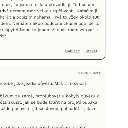
la tak, že jsem slezla a převedla jí. Teď se ale
 když nemam moc velkou trpělivost . Natáčím ji
ci jít a pobízím nohama. Trvá to vždy okolo 10ti
ejdem. Nemáte někdo podobné zkušenosti, Je to
trašpytel Nebo to jenom zkouší, mam vytrvat a
vit?
Nahlásit
Citovat
11.6.2014 15:50
v tobě jako jezdci důvěru. Máš 2 možnosti:
 bubákům ze země, prohlubovat u kobyly důvěru k
čas zkusit, jak se bude tvářit na projetí bubáka
aždé pochválit (stačí slovně, pohladit) - jak ze
 násilím za použítí všech pomůcek - ale o