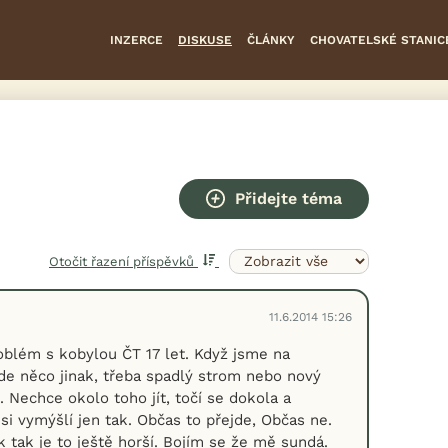
INZERCE
DISKUSE
ČLÁNKY
CHOVATELSKÉ STANIC
Přidejte téma
Otočit řazení příspěvků
11.6.2014 15:26
blém s kobylou ČT 17 let. Když jsme na
kde něco jinak, třeba spadlý strom nebo nový
. Nechce okolo toho jít, točí se dokola a
si vymýšlí jen tak. Občas to přejde, Občas ne.
k tak je to ještě horší. Bojím se že mě sundá.