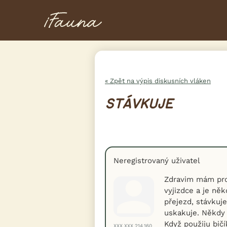
« Zpět na výpis diskusních vláken
STÁVKUJE
Neregistrovaný uživatel
Zdravim mám pro
vyjizdce a je ně
přejezd, stávkuje
uskakuje. Někdy 
Když použiju bičí
XXX.XXX.214.160