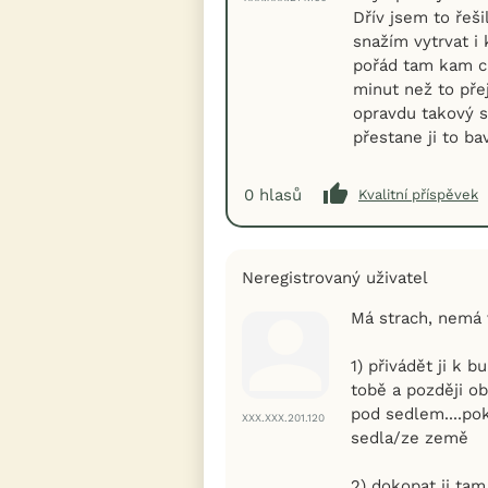
Dřív jsem to řeši
snažím vytrvat i
pořád tam kam ch
minut než to př
opravdu takový s
přestane ji to ba
0
hlasů
Kvalitní příspěvek
Neregistrovaný uživatel
Má strach, nemá 
1) přivádět ji k
tobě a později ob
pod sedlem....pok
XXX.XXX.201.120
sedla/ze země
2) dokopat ji tam