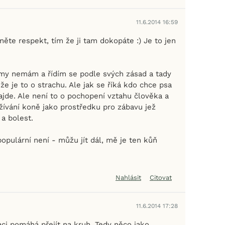
11.6.2014 16:59
něte respekt, tím že ji tam dokopáte :) Je to jen
my nemám a řídím se podle svých zásad a tady
že je to o strachu. Ale jak se říká kdo chce psa
 najde. Ale není to o pochopení vztahu člověka a
žívání koně jako prostředku pro zábavu jež
a bolest.
opulární není - můžu jít dál, mě je ten kůň
Nahlásit
Citovat
11.6.2014 17:28
aci pomáhá přejít na kruh. Tedy něco jako