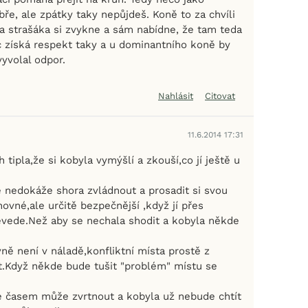
ře, ale zpátky taky nepůjdeš. Koně to za chvíli
na strašáka si zvykne a sám nabídne, že tam teda
c získá respekt taky a u dominantního koně by
yvolal odpor.
Nahlásit
Citovat
11.6.2014 17:31
 tipla,že si kobyla vymýšlí a zkouší,co jí ještě u
ě nedokáže shora zvládnout a prosadit si svou
ovné,ale určitě bezpečnější ,když jí přes
řevede.Než aby se nechala shodit a kobyla někde
ně není v náladě,konfliktní místa prostě z
t.Když někde bude tušit "problém" místu se
 časem může zvrtnout a kobyla už nebude chtít