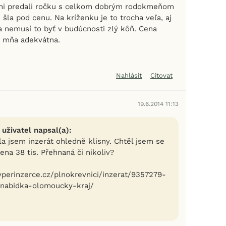
ani predali ročku s celkom dobrým rodokmeňom
 šla pod cenu. Na kríženku je to trocha veľa, aj
a nemusí to byť v budúcnosti zlý kôň. Cena
re mňa adekvátna.
Nahlásit
Citovat
19.6.2014 11:13
 uživatel napsal(a):
la jsem inzerát ohledně klisny. Chtěl jsem se
cena 38 tis. Přehnaná či nikoliv?
hyperinzerce.cz/plnokrevnici/inzerat/9357279-
-nabidka-olomoucky-kraj/