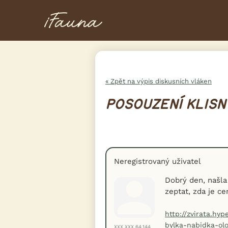
« Zpět na výpis diskusních vláken
POSOUZENÍ KLISN
Neregistrovaný uživatel
Dobrý den, našla
zeptat, zda je ce
http://zvirata.hyp
bylka-nabidka-ol
XXX.XXX.64.144