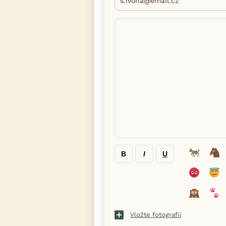
B
I
U
Vložte fotografii