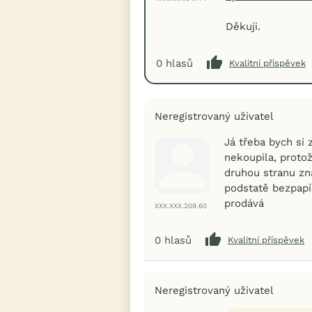
Děkuji.
0
hlasů
Kvalitní příspěvek
Neregistrovaný uživatel
Já třeba bych si
nekoupila, protož
druhou stranu zn
podstatě bezpapí
prodává
XXX.XXX.209.60
0
hlasů
Kvalitní příspěvek
Neregistrovaný uživatel