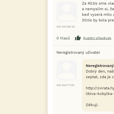
Za 40.tis sme vl
a nemyslím si, že
keď vyzerá milo 
20.tis by bola p
XXX.XXX.180.30
0
hlasů
Kvalitní příspěvek
Neregistrovaný uživatel
Neregistrovaný
Dobrý den, naš
zeptat, zda je 
XXX.XXX.77.140
http://zvirata.
libiva-kobylka
Děkuji.