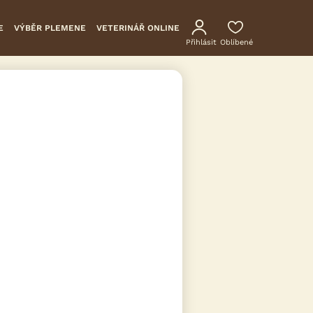
E
VÝBĚR PLEMENE
VETERINÁŘ ONLINE
Přihlásit
Oblíbené