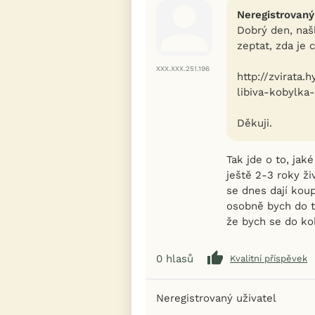
Neregistrovaný
Dobrý den, naš
zeptat, zda je 
XXX.XXX.251.196
http://zvirata.
libiva-kobylka
Děkuji.
Tak jde o to, jak
ještě 2-3 roky ži
se dnes dají koupi
osobně bych do t
že bych se do ko
0
hlasů
Kvalitní příspěvek
Neregistrovaný uživatel