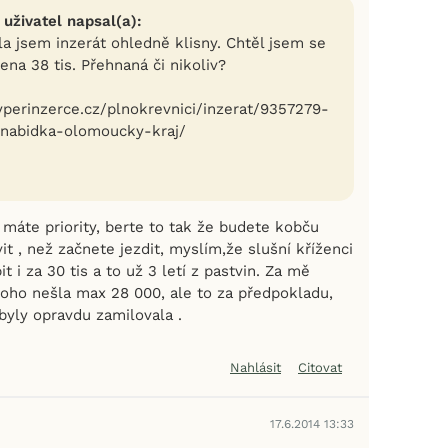
 uživatel napsal(a):
la jsem inzerát ohledně klisny. Chtěl jsem se
cena 38 tis. Přehnaná či nikoliv?
hyperinzerce.cz/plnokrevnici/inzerat/9357279-
-nabidka-olomoucky-kraj/
é máte priority, berte to tak že budete kobču
vit , než začnete jezdit, myslím,že slušní kříženci
t i za 30 tis a to už 3 letí z pastvin. Za mě
oho nešla max 28 000, ale to za předpokladu,
byly opravdu zamilovala .
Nahlásit
Citovat
17.6.2014 13:33