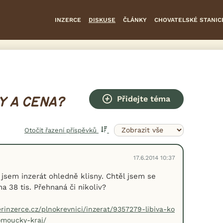
INZERCE
DISKUSE
ČLÁNKY
CHOVATELSKÉ STANIC
Přidejte téma
Y A CENA?
Otočit řazení příspěvků
17.6.2014 10:37
 jsem inzerát ohledně klisny. Chtěl jsem se
na 38 tis. Přehnaná či nikoliv?
erinzerce.cz/plnokrevnici/inzerat/9357279-libiva-ko
omoucky-kraj/