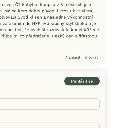
m svojí ČT kobylku koupila v 8 měsících jako
s. Má celkem dobrý původ. Letos už je 4letá,
olvovala Svod klisen a následné Výkonnostní
e zařazením do HPK. Má krásný styl skoku a je
ím chci říct, že bych si rozmyslela koupi křížené
.Přijde mi to předražené. Hezký den a šťastnou
Nahlásit
Citovat
Přihlásit se