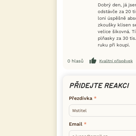
Dobrý den, já jse
odstávče za 20 ti
loni úspěšně abs
zkoušky klisen s
velice šikovná. T
plňasky za 30 tis
ruku při koupi.
0
hlasů
Kvalitní příspěvek
PŘIDEJTE REAKCI
Přezdívka
Email