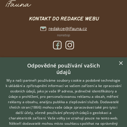
KONTAKT DO REDAKCE WEBU
redakce@ifauna.cz
nonstop
×
DOMOVSKÁ STRÁNKA
Odpovědné používání vašich
údajů
INZERCE
DISKUSE
My a naši partneři používáme soubory cookie a podobné technologie
k ukládání a zpřístupnění informací ve vašem zařízení a ke zpracování
ČLÁNKY
osobních údajů, jako je vaše IP adresa, jedinečné identifikátory a
údaje o prohlížení, pro personalizovanou reklamu a obsah, měření
O nás
reklamy a obsahu, analýzu publika a zlepšování služeb.
Dodavatelé
třetích stran (1866)
mohou vaše údaje zpracovávat také pro tyto i
Kontakt
Hledáte zvířecího kamaráda?
další účely, včetně používání přesných údajů o geolokaci a
Zdarma vám poradí
Možnosti zvýraznění inzerátů
charakteristik zařízení. Vaše volby se vztahují pouze na tento web.
VETERINÁŘ ONLINE
Podmínky užití
Někteří dodavatelé mohou místo souhlasu spoléhat na oprávněný