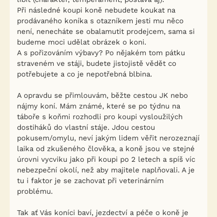
Při následné koupi koně nebudete koukat na
prodávaného koníka s otazníkem jesti mu něco
není, nenecháte se obalamutit prodejcem, sama si
budeme moci udělat obrázek o koni.
A s pořizováním výbavy? Po nějakém tom pátku
straveném ve stáji, budete jistojistě vědět co
potřebujete a co je nepotřebná blbina.
A opravdu se přimlouvám, běžte cestou JK nebo
nájmy koní. Mám známé, které se po týdnu na
táboře s koňmi rozhodli pro koupi vysloužilých
dostiháků do vlastní stáje. Jdou cestou
pokusem/omylu, neví jakým lidem věřit nerozeznají
laika od zkušeného člověka, a koně jsou ve stejné
úrovni vycviku jako při koupi po 2 letech a spíš víc
nebezpeční okolí, než aby majitele naplňovali. A je
tu i faktor je se zachovat při veterinárním
problému.
Tak ať Vás koníci baví, jezdectví a péče o koně je