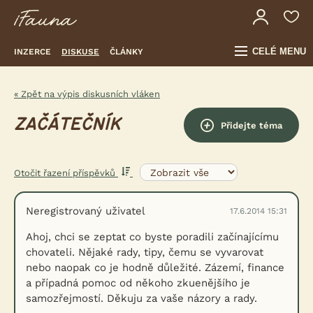
CELÉ MENU
INZERCE
DISKUSE
ČLÁNKY
« Zpět na výpis diskusních vláken
ZAČÁTEČNÍK
Přidejte téma
Otočit řazení příspěvků
Neregistrovaný uživatel
17.6.2014 15:31
Ahoj, chci se zeptat co byste poradili začínajícímu
chovateli. Nějaké rady, tipy, čemu se vyvarovat
nebo naopak co je hodně důležité. Zázemí, finance
a případná pomoc od někoho zkuenějšího je
samozřejmostí. Děkuju za vaše názory a rady.