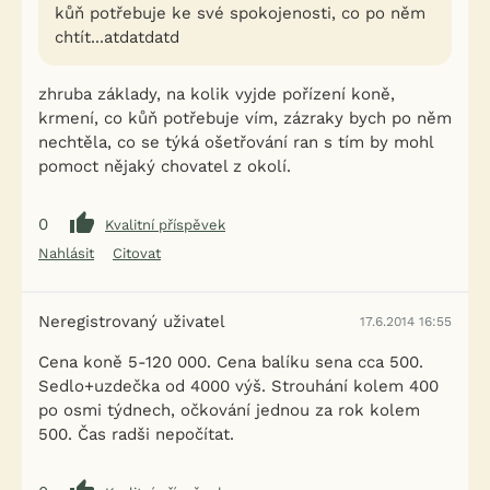
kůň potřebuje ke své spokojenosti, co po něm
chtít...atdatdatd
zhruba základy, na kolik vyjde pořízení koně,
krmení, co kůň potřebuje vím, zázraky bych po něm
nechtěla, co se týká ošetřování ran s tím by mohl
pomoct nějaký chovatel z okolí.
0
Kvalitní příspěvek
Nahlásit
Citovat
Neregistrovaný uživatel
17.6.2014 16:55
Cena koně 5-120 000. Cena balíku sena cca 500.
Sedlo+uzdečka od 4000 výš. Strouhání kolem 400
po osmi týdnech, očkování jednou za rok kolem
500. Čas radši nepočítat.