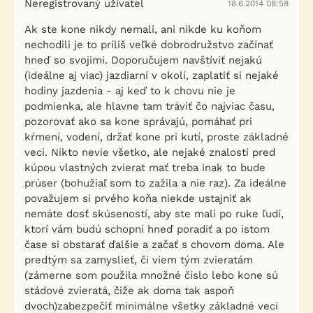
Neregistrovaný uživatel
18.6.2014 08:58
Ak ste kone nikdy nemali, ani nikde ku koňom
nechodili je to príliš veľké dobrodružstvo začínať
hneď so svojimi. Doporučujem navštíviť nejakú
(ideálne aj viac) jazdiarní v okolí, zaplatiť si nejaké
hodiny jazdenia - aj keď to k chovu nie je
podmienka, ale hlavne tam tráviť čo najviac času,
pozorovať ako sa kone správajú, pomáhať pri
kŕmení, vodení, držať kone pri kutí, proste základné
veci. Nikto nevie všetko, ale nejaké znalosti pred
kúpou vlastných zvierat mať treba inak to bude
prúser (bohužiaľ som to zažila a nie raz). Za ideálne
považujem si prvého koňa niekde ustajniť ak
nemáte dosť skúseností, aby ste mali po ruke ľudí,
ktorí vám budú schopní hneď poradiť a po istom
čase si obstarať ďalšie a začať s chovom doma. Ale
predtým sa zamyslieť, či viem tým zvieratám
(zámerne som použila množné číslo lebo kone sú
stádové zvieratá, čiže ak doma tak aspoň
dvoch)zabezpečiť minimálne všetky základné veci