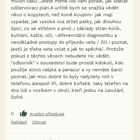
milion času"..Ještě méně lidí vám poradí, jak udělat
odčervovací plán.A určitě bych se snažila vědět
něco o kopytech, než koně koupím- jak mají
vypadat, jak vysoké cca držet patky, jak dlouhou
špici, co se střelem a proč..i základy stran kolik,
kulhání, kašle, očí, -diferenciální diagnostiku a
neodkladné postupy do příjezdu veta / čili i poznat,
jestli je třeba veta volat a jak to spěchá/. Protože
pokud o těchto věcech nebudete nic vědět,
"odborník" v sousedství bude prostě kdokoli, kdo
použije slovo rašple a panacur a vy nemáte šanci
poznat, jak moc dobré to byly rady.Vety mít v
telefonu alespoň tři, dobré koňské, taky telefon na
dva lidi s vozíkem v okolí, kteří jedou na zavolání.
žofré
0
Kvalitní příspěvek
Nahlásit
Citovat