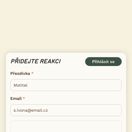
PŘIDEJTE REAKCI
Přihlásit se
Přezdívka
Email