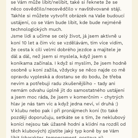
se Vám může líbit/nelíbit, také si řeknete že se
něco osvědčilo/neosvědčilo v navštěvované stáji.
Takhle si můžete vytvořit obrázek na Vaše budoucí
ustájení, co se Vám bude líbit, kde bude nejméně
technologických much.
Jsme lidi a učíme se celý život, já jsem aktivně u
koní 10 let a čím víc se vzdělávám, tím více vidím,
že cesta k cíli velmi dobrého jezdce a majitele je
dál a dál, než jsem si myslela, když jsem s
koníkama začínala. I když si myslím, že jsem hodně
osobně u koní zažila, vždycky se něco najde co mě
opravdu vypleská a dostanu se do bodu, že třeba
nevím a potřebuji radu zkušenějšího - tady ani
nemám odvahu úplně jít do samostatného ustájení
a jsem moc ráda, že jsem v komerčním - chytrých
hlav je nás tam víc a když jedna neví, ví druhá :)
V klubu nebo pak i při pronájmech koní (to také
později doporučuju, setkáte se s tím, že neklubový
koníci nejsou tak úžasně hodní a klidní na rozdíl od
těch klubových) zjistíte jaký typ koně by se Vám
líbit (charakter, temperament, postava aj).