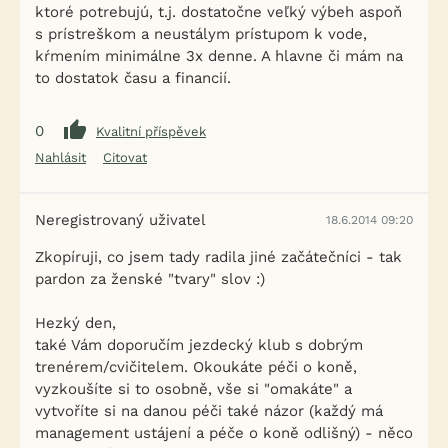
ktoré potrebujú, t.j. dostatočne veľký výbeh aspoň
s prístreškom a neustálym prístupom k vode,
kŕmením minimálne 3x denne. A hlavne či mám na
to dostatok času a financií.
0
Kvalitní příspěvek
Nahlásit
Citovat
Neregistrovaný uživatel
18.6.2014 09:20
Zkopíruji, co jsem tady radila jiné začátečníci - tak
pardon za ženské "tvary" slov :)
Hezký den,
také Vám doporučím jezdecký klub s dobrým
trenérem/cvičitelem. Okoukáte péči o koně,
vyzkoušíte si to osobně, vše si "omakáte" a
vytvoříte si na danou péči také názor (každý má
management ustájení a péče o koně odlišný) - něco