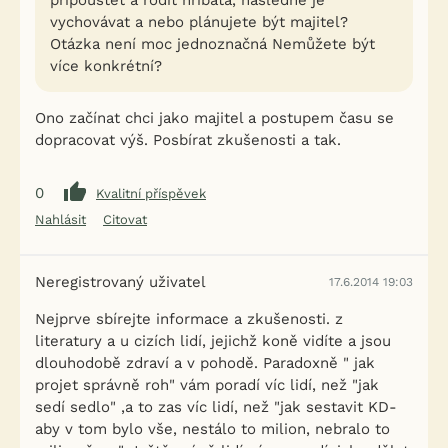
připouštět a rodit hříbata, následně je
vychovávat a nebo plánujete být majitel?
Otázka není moc jednoznačná Nemůžete být
více konkrétní?
Ono začínat chci jako majitel a postupem času se
dopracovat výš. Posbírat zkušenosti a tak.
0
Kvalitní příspěvek
Nahlásit
Citovat
Neregistrovaný uživatel
17.6.2014 19:03
Nejprve sbírejte informace a zkušenosti. z
literatury a u cizích lidí, jejichž koně vidíte a jsou
dlouhodobě zdraví a v pohodě. Paradoxně " jak
projet správně roh" vám poradí víc lidí, než "jak
sedí sedlo" ,a to zas víc lidí, než "jak sestavit KD-
aby v tom bylo vše, nestálo to milion, nebralo to