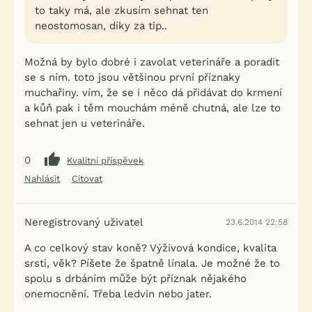
to taky má, ale zkusím sehnat ten
neostomosan, díky za tip..
Možná by bylo dobré i zavolat veterináře a poradit
se s ním. toto jsou většinou první příznaky
muchařiny. vím, že se i něco dá přidávat do krmení
a kůň pak i těm mouchám méně chutná, ale lze to
sehnat jen u veterináře.
0
Kvalitní příspěvek
Nahlásit
Citovat
Neregistrovaný uživatel
23.6.2014 22:58
A co celkový stav koně? Výživová kondice, kvalita
srsti, věk? Píšete že špatně línala. Je možné že to
spolu s drbáním může být příznak nějakého
onemocnění. Třeba ledvin nebo jater.