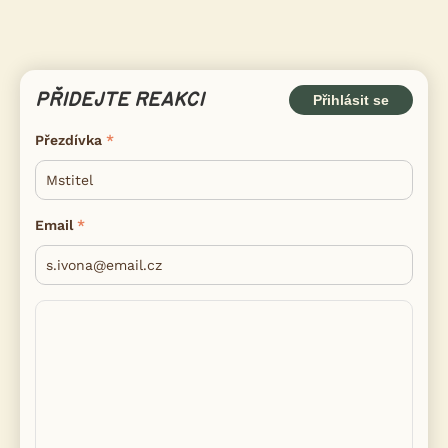
PŘIDEJTE REAKCI
Přihlásit se
Přezdívka
Email