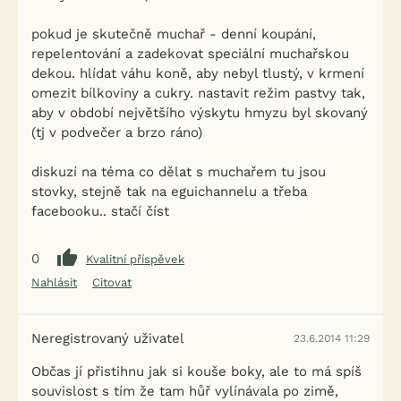
pokud je skutečně muchař - denní koupání,
repelentování a zadekovat speciální muchařskou
dekou. hlídat váhu koně, aby nebyl tlustý, v krmení
omezit bílkoviny a cukry. nastavit režim pastvy tak,
aby v období největšího výskytu hmyzu byl skovaný
(tj v podvečer a brzo ráno)
diskuzí na téma co dělat s muchařem tu jsou
stovky, stejně tak na eguichannelu a třeba
facebooku.. stačí číst
0
Kvalitní příspěvek
Nahlásit
Citovat
Neregistrovaný uživatel
23.6.2014 11:29
Občas jí přistihnu jak si kouše boky, ale to má spíš
souvislost s tím že tam hůř vylínávala po zimě,