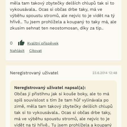
měla tam takový zbytečky delších chlupů tak si to
vykousávala.. Ocas si občas drbe taky, má ve
výběhu spoustu stromů, ale nejvíc to je vidět na tý
hřívě.. Tu jsem prohlížela a koupaný to taky má, ale
zkusím sehnat ten neostomosan, díky za tip..
0
Kvalitní příspěvek
Nahlásit
Citovat
Neregistrovaný uživatel
23.6.2014 12:48
Neregistrovaný uživatel napsal(a):
Občas jí přistihnu jak si kouše boky, ale to má
spíš souvislost s tím že tam hůř vylínávala po
zimě, měla tam takový zbytečky delších chlupů
tak si to vykousávala.. Ocas si občas drbe taky,
má ve výběhu spoustu stromů, ale nejvíc to je
vidět na tý hřívě.. Tu jsem prohlížela a koupaný