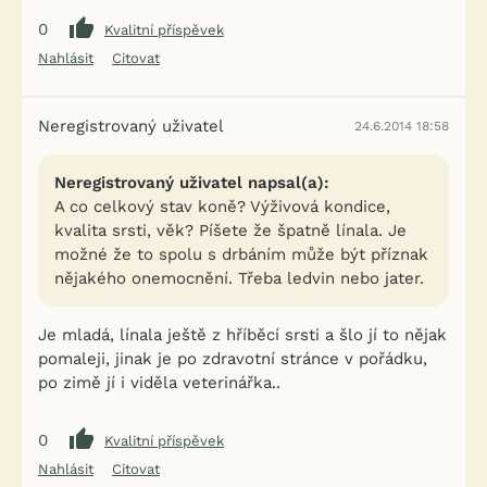
0
Kvalitní příspěvek
Nahlásit
Citovat
Neregistrovaný uživatel
24.6.2014 18:58
Neregistrovaný uživatel napsal(a):
A co celkový stav koně? Výživová kondice,
kvalita srsti, věk? Píšete že špatně línala. Je
možné že to spolu s drbáním může být příznak
nějakého onemocnění. Třeba ledvin nebo jater.
Je mladá, línala ještě z hříběcí srsti a šlo jí to nějak
pomaleji, jinak je po zdravotní stránce v pořádku,
po zimě jí i viděla veterinářka..
0
Kvalitní příspěvek
Nahlásit
Citovat