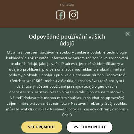
nonstop
×
DOMOVSKÁ STRÁNKA
Odpovědné používání vašich
údajů
INZERCE
DISKUSE
My a naši partneři používáme soubory cookie a podobné technologie
k ukládání a zpřístupnění informací ve vašem zařízení a ke zpracování
ČLÁNKY
osobních údajů, jako je vaše IP adresa, jedinečné identifikátory a
údaje o prohlížení, pro personalizovanou reklamu a obsah, měření
O nás
reklamy a obsahu, analýzu publika a zlepšování služeb.
Dodavatelé
třetích stran (1866)
mohou vaše údaje zpracovávat také pro tyto i
Kontakt
Hledáte zvířecího kamaráda?
další účely, včetně používání přesných údajů o geolokaci a
Zdarma vám poradí
Možnosti zvýraznění inzerátů
charakteristik zařízení. Vaše volby se vztahují pouze na tento web.
VETERINÁŘ ONLINE
Podmínky užití
Někteří dodavatelé mohou místo souhlasu spoléhat na oprávněný
KONZULTOVAT S
zájem; máte právo vznést námitku v
Nastavení reklamy
. Svůj souhlas
Zpracování osobních údajů
VETERINÁŘEM
můžete kdykoli odvolat v
Nastavení cookies
.
Zásady ochrany osobních
údajů
Přihlášení
VŠE PŘIJMOUT
VŠE ODMÍTNOUT
Registrace