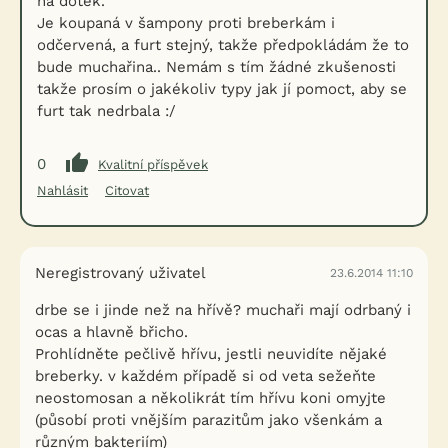
na dotek.
Je koupaná v šampony proti breberkám i
odčervená, a furt stejný, takže předpokládám že to
bude muchařina.. Nemám s tím žádné zkušenosti
takže prosím o jakékoliv typy jak jí pomoct, aby se
furt tak nedrbala :/
0
Kvalitní příspěvek
Nahlásit
Citovat
Neregistrovaný uživatel
23.6.2014 11:10
drbe se i jinde než na hřívě? muchaři mají odrbaný i
ocas a hlavně břicho.
Prohlídněte pečlivě hřívu, jestli neuvidíte nějaké
breberky. v každém případě si od veta sežeňte
neostomosan a několikrát tím hřívu koni omyjte
(působí proti vnějším parazitům jako všenkám a
různým bakteriím)