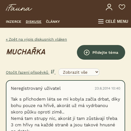
CELÉ MENU
INZERCE
DISKUSE
ČLÁNKY
« Zpět na výpis diskusních vláken
MUCHAŘKA
Přidejte téma
Otočit řazení příspěvků
Neregistrovaný uživatel
23.6.2014 10:40
Tak s příchodem léta se mi kobyla začla drbat, díky
bohu pouze na hřívě, akorát už má vydrbanou
skoro půlku oproti zimě..
Nemá tam strupy nic, akorát jí tam zůstávají třeba
3 cm hřívy na každé straně a jsou takové hnusné