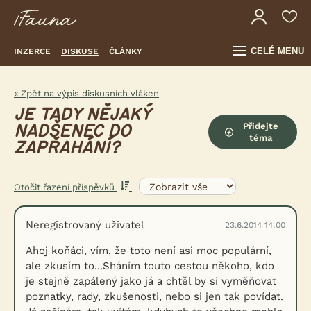
CELÉ MENU
INZERCE
DISKUSE
ČLÁNKY
« Zpět na výpis diskusních vláken
JE TADY NĚJAKÝ
Přidejte
NADŠENEC DO
téma
ZAPŘAHÁNÍ?
Otočit řazení příspěvků
Neregistrovaný uživatel
23.6.2014 14:00
Ahoj koňáci, vím, že toto není asi moc populární,
ale zkusím to...Sháním touto cestou někoho, kdo
je stejně zapálený jako já a chtěl by si vyměňovat
poznatky, rady, zkušenosti, nebo si jen tak povídat.