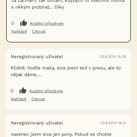
Já začínám, tak uvítám, kdybych to všechno mohla
s někým probírat... Díky
0
Kvalitní příspěvek
Nahlásit
Citovat
Neregistrovaný uživatel
23.6.2014 15:35
Klidně, hoďte maila, sice jsem teď v presu, ale to
nějak dáme....
0
Kvalitní příspěvek
Nahlásit
Citovat
Neregistrovaný uživatel
23.6.2014 16:31
nasenec jsem sice jen pony. Pokud se chcete