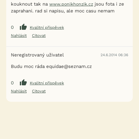
kouknout tak na
jsou fota i ze
www.ponikhonzik.cz
zaprahani. rad si napisu, ale moc casu nemam
0
Kvalitní příspěvek
Nahlásit
Citovat
Neregistrovaný uživatel
24.6.2014 06:36
Budu moc ráda equidae@seznam.cz
0
Kvalitní příspěvek
Nahlásit
Citovat