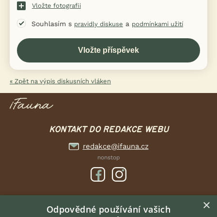
Vložte fotografii
Souhlasím s
a
pravidly diskuse
podmínkami užití
« Zpět na výpis diskusních vláken
KONTAKT DO REDAKCE WEBU
redakce@ifauna.cz
nonstop
×
DOMOVSKÁ STRÁNKA
Odpovědné používání vašich