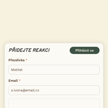
PŘIDEJTE REAKCI
Přihlásit se
Přezdívka
Email