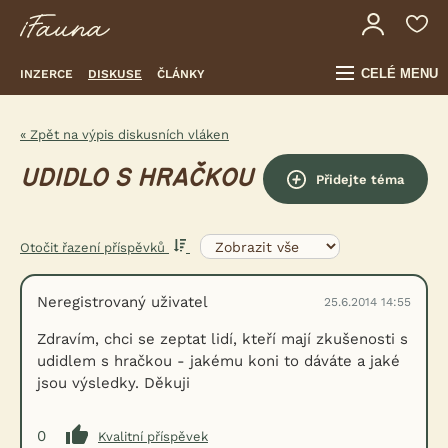
CELÉ MENU
INZERCE
DISKUSE
ČLÁNKY
« Zpět na výpis diskusních vláken
UDIDLO S HRAČKOU
Přidejte téma
Otočit řazení příspěvků
Neregistrovaný uživatel
25.6.2014 14:55
Zdravím, chci se zeptat lidí, kteří mají zkušenosti s
udidlem s hračkou - jakému koni to dáváte a jaké
jsou výsledky. Děkuji
0
Kvalitní příspěvek