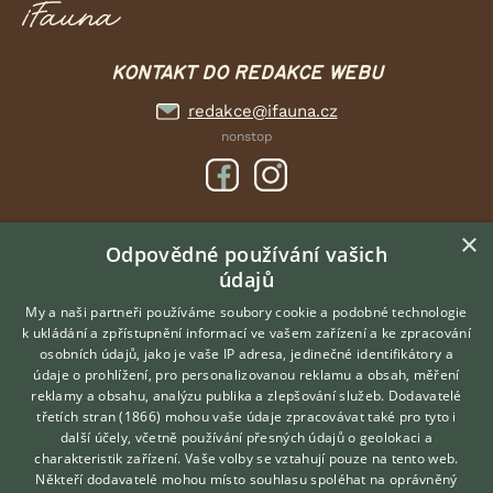
KONTAKT DO REDAKCE WEBU
redakce@ifauna.cz
nonstop
×
DOMOVSKÁ STRÁNKA
Odpovědné používání vašich
údajů
INZERCE
DISKUSE
My a naši partneři používáme soubory cookie a podobné technologie
k ukládání a zpřístupnění informací ve vašem zařízení a ke zpracování
ČLÁNKY
osobních údajů, jako je vaše IP adresa, jedinečné identifikátory a
údaje o prohlížení, pro personalizovanou reklamu a obsah, měření
O nás
reklamy a obsahu, analýzu publika a zlepšování služeb.
Dodavatelé
třetích stran (1866)
mohou vaše údaje zpracovávat také pro tyto i
Kontakt
Hledáte zvířecího kamaráda?
další účely, včetně používání přesných údajů o geolokaci a
Zdarma vám poradí
Možnosti zvýraznění inzerátů
charakteristik zařízení. Vaše volby se vztahují pouze na tento web.
VETERINÁŘ ONLINE
Podmínky užití
Někteří dodavatelé mohou místo souhlasu spoléhat na oprávněný