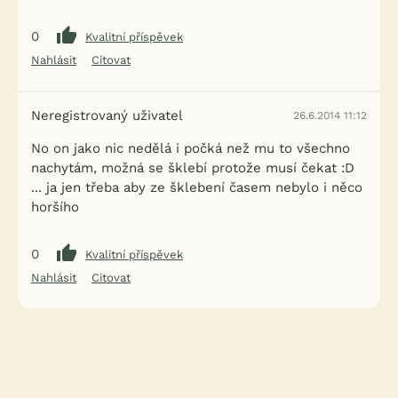
0
Kvalitní příspěvek
Nahlásit
Citovat
Neregistrovaný uživatel
26.6.2014 11:12
No on jako nic nedělá i počká než mu to všechno
nachytám, možná se šklebí protože musí čekat :D
... ja jen třeba aby ze šklebení časem nebylo i něco
horšího
0
Kvalitní příspěvek
Nahlásit
Citovat