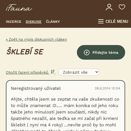
CELÉ MENU
INZERCE
DISKUSE
ČLÁNKY
« Zpět na výpis diskusních vláken
ŠKLEBÍ SE
Přidejte téma
Otočit řazení příspěvků
Neregistrovaný uživatel
26.6.2014 10:54
Ahjte, chtěla jsem se zeptat na vaše zkušenosti co
to může znamenat :D..... mám koníka od jeho roku
takže jeho minulostí jsem součástí, nikdy nic
špatného nezažil, ale teďka se mi začal při krmení
šklebit ( nyní ma 4 roky) ...nevíte proč by to mohl