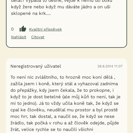
dělat? Vypadá to děsně, vejde k němu do boxu
když žere nebo když mu dáváte jádro a on uši
sklopené na krk....
0
Kvalitní příspěvek
Nahlásit
Citovat
Neregistrovaný uživatel
26.6.2014 11:07
To není nic zvláštního, to hrozně moc koní dělá ,
zažila jsem i koně, který stál a vyhazoval zadníma
do přepážky, kdy jsem čekala, že to prokopne, i
když to je dost betelné (ale můj kůň to není, tak je
mi to jedno). Já to vždy učila koně tak, že když se
cpal ke člověku, neudělal mu prostor a byl prostě
moc hrr, tak dostal, a naučil se, že když se nese
žrádlo, tak počká v rohu a až člověk odejde, půjde
žrát, velice rychle se to naučili všichni