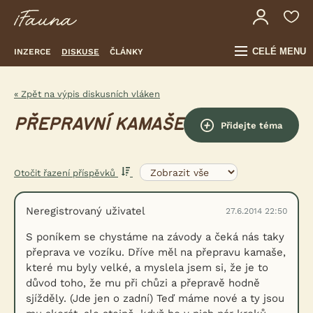
CELÉ MENU
INZERCE
DISKUSE
ČLÁNKY
« Zpět na výpis diskusních vláken
PŘEPRAVNÍ KAMAŠE
Přidejte téma
Otočit řazení příspěvků
Neregistrovaný uživatel
27.6.2014 22:50
S poníkem se chystáme na závody a čeká nás taky
přeprava ve vozíku. Dříve měl na přepravu kamaše,
které mu byly velké, a myslela jsem si, že je to
důvod toho, že mu při chůzi a přepravě hodně
sjížděly. (Jde jen o zadní) Teď máme nové a ty jsou