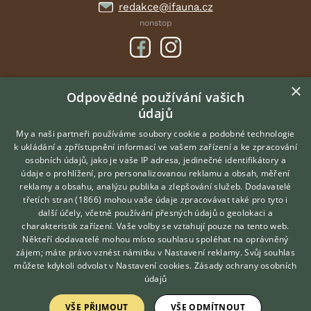
redakce@ifauna.cz
nonstop
×
DOMOVSKÁ STRÁNKA
Odpovědné používání vašich
údajů
INZERCE
DISKUSE
My a naši partneři používáme soubory cookie a podobné technologie
k ukládání a zpřístupnění informací ve vašem zařízení a ke zpracování
ČLÁNKY
osobních údajů, jako je vaše IP adresa, jedinečné identifikátory a
údaje o prohlížení, pro personalizovanou reklamu a obsah, měření
O nás
reklamy a obsahu, analýzu publika a zlepšování služeb.
Dodavatelé
třetích stran (1866)
mohou vaše údaje zpracovávat také pro tyto i
Kontakt
Hledáte zvířecího kamaráda?
další účely, včetně používání přesných údajů o geolokaci a
Zdarma vám poradí
Možnosti zvýraznění inzerátů
charakteristik zařízení. Vaše volby se vztahují pouze na tento web.
VETERINÁŘ ONLINE
Podmínky užití
Někteří dodavatelé mohou místo souhlasu spoléhat na oprávněný
KONZULTOVAT S
zájem; máte právo vznést námitku v
Nastavení reklamy
. Svůj souhlas
Zpracování osobních údajů
VETERINÁŘEM
můžete kdykoli odvolat v
Nastavení cookies
.
Zásady ochrany osobních
údajů
Přihlášení
VŠE PŘIJMOUT
VŠE ODMÍTNOUT