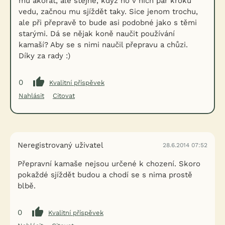
mu akorát, ale stejně, když ho v nich pár kroků
vedu, začnou mu sjíždět taky. Sice jenom trochu,
ale při přepravě to bude asi podobné jako s těmi
starými. Dá se nějak koně naučit používání
kamaší? Aby se s nimi naučil přepravu a chůzi.
Díky za rady :)
0
Kvalitní příspěvek
Nahlásit
Citovat
Neregistrovaný uživatel
28.6.2014 07:52
Přepravní kamaše nejsou určené k chození. Skoro
pokaždé sjíždět budou a chodí se s nima prostě
blbě.
0
Kvalitní příspěvek