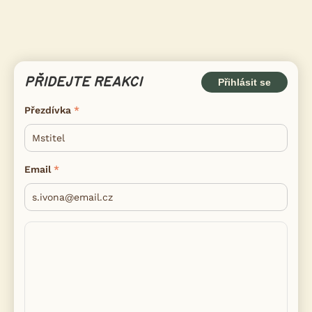
PŘIDEJTE REAKCI
Přihlásit se
Přezdívka
Email