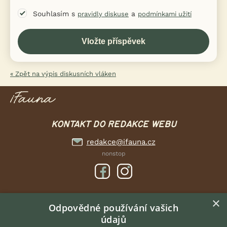
Souhlasím s
a
pravidly diskuse
podmínkami užití
« Zpět na výpis diskusních vláken
KONTAKT DO REDAKCE WEBU
redakce@ifauna.cz
nonstop
×
DOMOVSKÁ STRÁNKA
Odpovědné používání vašich
údajů
INZERCE