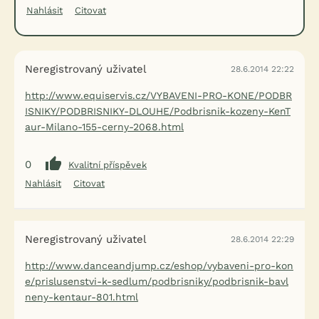
Nahlásit
Citovat
Neregistrovaný uživatel
28.6.2014 22:22
http://www.equiservis.cz/VYBAVENI-PRO-KONE/PODBR
ISNIKY/PODBRISNIKY-DLOUHE/Podbrisnik-kozeny-KenT
aur-Milano-155-cerny-2068.html
0
Kvalitní příspěvek
Nahlásit
Citovat
Neregistrovaný uživatel
28.6.2014 22:29
http://www.danceandjump.cz/eshop/vybaveni-pro-kon
e/prislusenstvi-k-sedlum/podbrisniky/podbrisnik-bavl
neny-kentaur-801.html