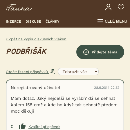
CELÉ MENU
INZERCE
DISKUSE
ČLÁNKY
« Zpět na výpis diskusních vláken
PODBŘIŠÁK
Přidejte téma
Otočit řazení příspěvků
Neregistrovaný uživatel
28.6.2014 22:12
Mám dotaz. Jaký nejdelší se vyrábí? dá se sehnat
kolem 155 cm? a kde ho když tak sehnat? předem
moc děkuji
0
Kvalitní příspěvek