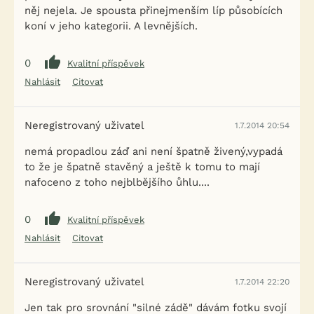
něj nejela. Je spousta přinejmenším líp působících
koní v jeho kategorii. A levnějších.
0
Kvalitní příspěvek
Nahlásit
Citovat
Neregistrovaný uživatel
1.7.2014 20:54
nemá propadlou záď ani není špatně živený,vypadá
to že je špatně stavěný a ještě k tomu to mají
nafoceno z toho nejblbějšího ůhlu....
0
Kvalitní příspěvek
Nahlásit
Citovat
Neregistrovaný uživatel
1.7.2014 22:20
Jen tak pro srovnání "silné zádě" dávám fotku svojí