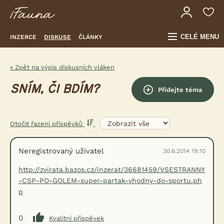
CELÉ MENU
INZERCE
DISKUSE
ČLÁNKY
« Zpět na výpis diskusních vláken
SNÍM, ČI BDÍM?
Přidejte téma
Otočit řazení příspěvků
Neregistrovaný uživatel
30.6.2014 19:10
http://zvirata.bazos.cz/inzerat/36681459/VSESTRANNY
-CSP-PO-GOLEM-super-partak-vhodny-do-sportu.ph
p
0
Kvalitní příspěvek