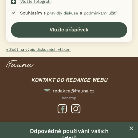
Vložte fotografii
Souhlasím s
a
pravidly diskuse
podmínkami užití
« Zpět na výpis diskusních vláken
KONTAKT DO REDAKCE WEBU
redakce@ifauna.cz
nonstop
×
DOMOVSKÁ STRÁNKA
Odpovědné používání vašich
INZERCE