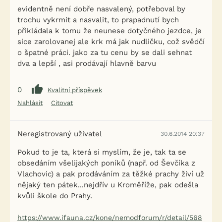
evidentně není dobře nasvalený, potřeboval by
trochu vykrmit a nasvalit, to prapadnutí bych
přikládala k tomu že neunese dotyčného jezdce, je
sice zarolovanej ale krk má jak nudličku, což svědčí
o špatné práci. jako za tu cenu by se dali sehnat
dva a lepší , asi prodávají hlavně barvu
0
Kvalitní příspěvek
Nahlásit
Citovat
Neregistrovaný uživatel
30.6.2014 20:37
Pokud to je ta, která si myslím, že je, tak ta se
obsedáním všelijakých poníků (např. od Ševčíka z
Vlachovic) a pak prodáváním za těžké prachy živí už
nějaký ten pátek...nejdřív u Kroměříže, pak odešla
kvůli škole do Prahy.
https://www.ifauna.cz/kone/nemodforum/r/detail/568