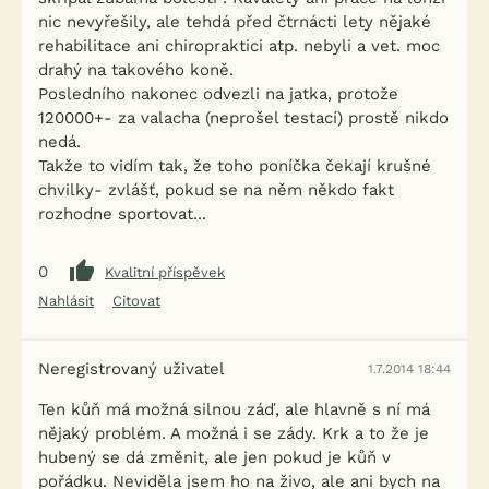
nic nevyřešily, ale tehdá před čtrnácti lety nějaké
rehabilitace ani chiropraktici atp. nebyli a vet. moc
drahý na takového koně.
Posledního nakonec odvezli na jatka, protože
120000+- za valacha (neprošel testací) prostě nikdo
nedá.
Takže to vidím tak, že toho poníčka čekají krušné
chvilky- zvlášť, pokud se na něm někdo fakt
rozhodne sportovat...
0
Kvalitní příspěvek
Nahlásit
Citovat
Neregistrovaný uživatel
1.7.2014 18:44
Ten kůň má možná silnou záď, ale hlavně s ní má
nějaký problém. A možná i se zády. Krk a to že je
hubený se dá změnit, ale jen pokud je kůň v
pořádku. Neviděla jsem ho na živo, ale ani bych na