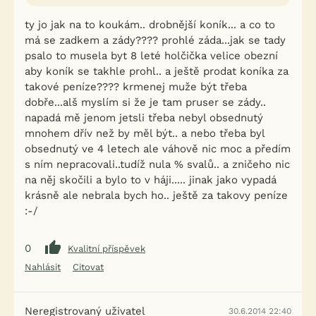
ty jo jak na to koukám.. drobnější koník... a co to
má se zadkem a zády???? prohlé záda...jak se tady
psalo to musela byt 8 leté holčička velice obezní
aby koník se takhle prohl.. a ještě prodat koníka za
takové peníze???? krmenej muže být třeba
dobře...alš myslím si že je tam pruser se zády..
napadá mě jenom jetsli třeba nebyl obsednutý
mnohem dřív než by měl být.. a nebo třeba byl
obsednutý ve 4 letech ale váhově nic moc a předím
s ním nepracovali..tudíž nula % svalů.. a zničeho nic
na něj skočili a bylo to v háji..... jinak jako vypadá
krásně ale nebrala bych ho.. ještě za takovy peníze
:-/
0
Kvalitní příspěvek
Nahlásit
Citovat
Neregistrovaný uživatel
30.6.2014 22:40