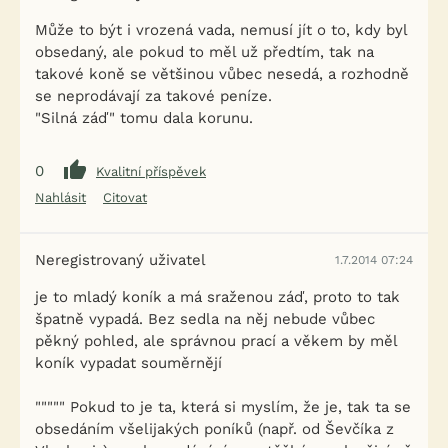
Může to být i vrozená vada, nemusí jít o to, kdy byl
obsedaný, ale pokud to měl už předtím, tak na
takové koně se většinou vůbec nesedá, a rozhodně
se neprodávají za takové peníze.
"Silná záď" tomu dala korunu.
0
Kvalitní příspěvek
Nahlásit
Citovat
Neregistrovaný uživatel
1.7.2014 07:24
je to mladý koník a má sraženou záď, proto to tak
špatně vypadá. Bez sedla na něj nebude vůbec
pěkný pohled, ale správnou prací a věkem by měl
koník vypadat souměrnějí
""""" Pokud to je ta, která si myslím, že je, tak ta se
obsedáním všelijakých poníků (např. od Ševčíka z