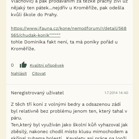
Vlachovic) a pak prodáváním za těžké prachy živí už
nějaký ten pátek...nejdřív u Kroměříže, pak odešla
kvůli škole do Prahy.
https://www.ifauna.cz/kone/nemodforum/r/detail/568
565/chudak-konik""""""
tohle Dominika fakt není, ta má poníky pořád u
Kroměříže.
0
Kvalitní příspěvek
Nahlásit
Citovat
Neregistrovaný uživatel
1.7.2014 14:40
Z těch tří koní z volnými bedry a odsazenou zádí
byl relativně bez problému jenom ten, který tahal v
páru.
Ten,který byl využíván jako školní kůň vyhazoval jak
zběsilý, nakonec chodil místo klusu mimochodem a
skřípal zubama bolestí . Kavalety ani práce na lonži