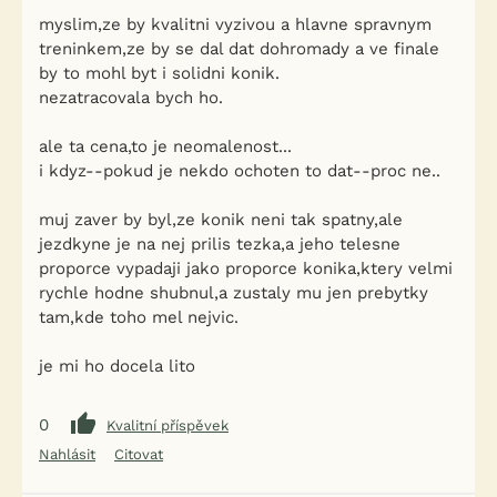
myslim,ze by kvalitni vyzivou a hlavne spravnym
treninkem,ze by se dal dat dohromady a ve finale
by to mohl byt i solidni konik.
nezatracovala bych ho.
ale ta cena,to je neomalenost...
i kdyz--pokud je nekdo ochoten to dat--proc ne..
muj zaver by byl,ze konik neni tak spatny,ale
jezdkyne je na nej prilis tezka,a jeho telesne
proporce vypadaji jako proporce konika,ktery velmi
rychle hodne shubnul,a zustaly mu jen prebytky
tam,kde toho mel nejvic.
je mi ho docela lito
0
Kvalitní příspěvek
Nahlásit
Citovat