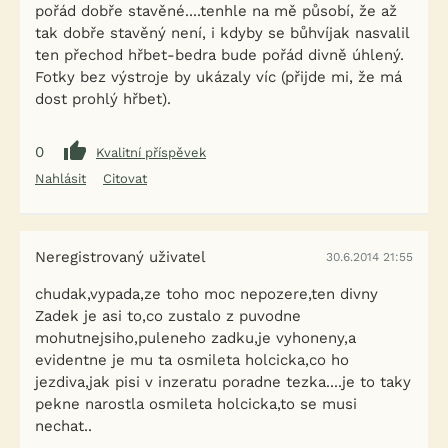
pořád dobře stavěné....tenhle na mě působí, že až
tak dobře stavěný není, i kdyby se bůhvíjak nasvalil
ten přechod hřbet-bedra bude pořád divně úhlený.
Fotky bez výstroje by ukázaly víc (přijde mi, že má
dost prohlý hřbet).
0
Kvalitní příspěvek
Nahlásit
Citovat
Neregistrovaný uživatel
30.6.2014 21:55
chudak,vypada,ze toho moc nepozere,ten divny
Zadek je asi to,co zustalo z puvodne
mohutnejsiho,puleneho zadku,je vyhoneny,a
evidentne je mu ta osmileta holcicka,co ho
jezdiva,jak pisi v inzeratu poradne tezka....je to taky
pekne narostla osmileta holcicka,to se musi
nechat..