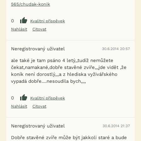
565/chudak-konik
0
Kvalitní příspěvek
Nahlásit
Citovat
Neregistrovaný uživatel
30.6.2014 20:57
ale také je tam psáno 4 letý,,tudíž nemůžete
čekat,namakané,dobře stavěné zviře,,,jde vidět ,že
koník není dorostlý,,,a z hlediska vyživářského
vypadá dobře....nesoudila bych,,,,
0
Kvalitní příspěvek
Nahlásit
Citovat
Neregistrovaný uživatel
30.6.2014 21:37
Dobře stavěné zvíře může být jakkoli staré a bude