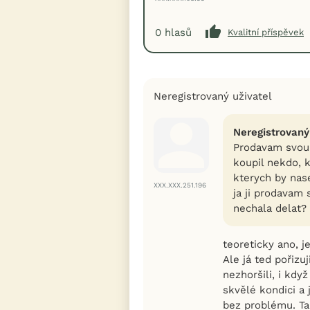
0
hlasů
Kvalitní příspěvek
Neregistrovaný uživatel
Neregistrovaný
Prodavam svou 
koupil nekdo, k
kterych by nase
XXX.XXX.251.196
ja ji prodavam 
nechala delat?
teoreticky ano, j
Ale já ted pořizuj
nezhoršili, i kdy
skvělé kondici a 
bez problému. Ta