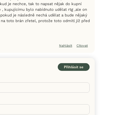
okud je nechce, tak to napsat nějak do kupní
e , kupujícímu bylo nabídnuto udělat rtg ,ale on
e pokud je následně nechá udělat a bude nějaký
a toto brán zřetel, protože toto odmítl již před
Nahlásit
Citovat
Přihlásit se