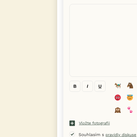
B
I
U
Vložte fotografii
Souhlasím s
pravidly diskuse