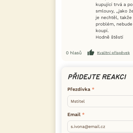
kupující trvá a p
smlouvy, ,,jako ž
je nechtěl, takž
problém, nebude n
koupí.
Hodně štěstí
0
hlasů
Kvalitní příspěvek
PŘIDEJTE REAKCI
Přezdívka
Email