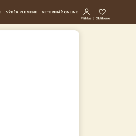
E
VÝBĚR PLEMENE
VETERINÁŘ ONLINE
Přihlásit
Oblíbené