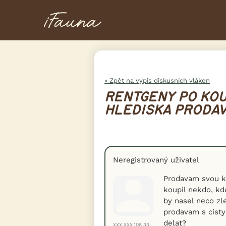
« Zpět na výpis diskusních vláken
RENTGENY PO KOU
HLEDISKA PRODAV
Neregistrovaný uživatel
Prodavam svou kl
koupil nekdo, kdo
by nasel neco zle
prodavam s cisty
delat?
XXX.XXX.108.33