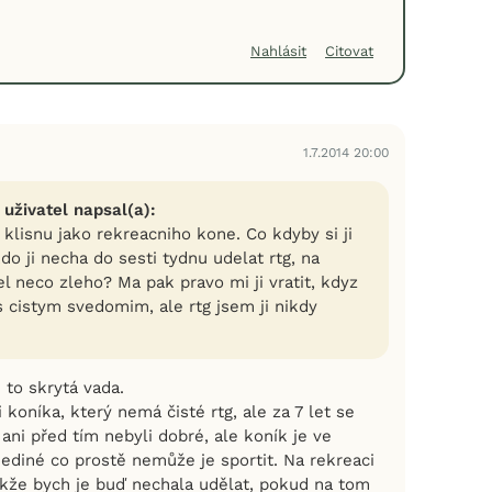
Nahlásit
Citovat
1.7.2014 20:00
 uživatel napsal(a):
klisnu jako rekreacniho kone. Co kdyby si ji
do ji necha do sesti tydnu udelat rtg, na
l neco zleho? Ma pak pravo mi ji vratit, kdyz
s cistym svedomim, ale rtg jsem ji nikdy
e to skrytá vada.
i koníka, který nemá čisté rtg, ale za 7 let se
ž ani před tím nebyli dobré, ale koník je ve
jediné co prostě nemůže je sportit. Na rekreaci
kže bych je buď nechala udělat, pokud na tom