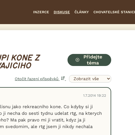
INZERCE
DISKUSE
ČLÁNKY
CHOVATELSKÉ STANIC
Přidejte
PI KONE Z
téma
AJICIHO
Otočit řazení příspěvků
1.7.2014 19:22
isnu jako rekreacniho kone. Co kdyby si ji
 ji necha do sesti tydnu udelat rtg, na kterych
ho? Ma pak pravo mi ji vratit, kdyz ja ji
m svedomim, ale rtg jsem ji nikdy nechala