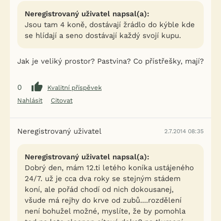
Neregistrovaný uživatel napsal(a):
Jsou tam 4 koně, dostávají žrádlo do kýble kde
se hlídají a seno dostávají každý svojí kupu.
Jak je veliký prostor? Pastvina? Co přístřešky, mají?
0
Kvalitní příspěvek
Nahlásit
Citovat
Neregistrovaný uživatel
2.7.2014 08:35
Neregistrovaný uživatel napsal(a):
Dobrý den, mám 12.ti letého koníka ustájeného
24/7. už je cca dva roky se stejným stádem
koní, ale pořád chodí od nich dokousanej,
všude má rejhy do krve od zubů....rozdělení
není bohužel možné, myslíte, že by pomohla