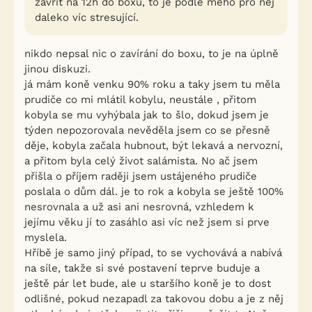
zavřít na 12h do boxu, to je podle mého pro něj
daleko víc stresující.
nikdo nepsal nic o zavírání do boxu, to je na úplně
jinou diskuzi.
já mám koně venku 90% roku a taky jsem tu měla
prudiče co mi mlátil kobylu, neustále , přitom
kobyla se mu vyhýbala jak to šlo, dokud jsem je
týden nepozorovala nevěděla jsem co se přesně
děje, kobyla začala hubnout, být lekavá a nervozní,
a přitom byla celý život salámista. No ač jsem
přišla o příjem raději jsem ustájeného prudiče
poslala o dům dál. je to rok a kobyla se ještě 100%
nesrovnala a už asi ani nesrovná, vzhledem k
jejímu věku jí to zasáhlo asi víc než jsem si prve
myslela.
Hříbě je samo jiný případ, to se vychovává a nabívá
na síle, takže si své postavení teprve buduje a
ještě pár let bude, ale u staršího koně je to dost
odlišné, pokud nezapadl za takovou dobu a je z něj