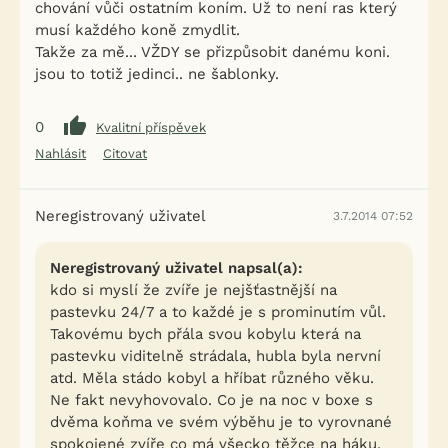
chování vůči ostatním koním. Už to není ras který
musí každého koně zmydlit.
Takže za mě... VŽDY se přizpůsobit danému koni.
jsou to totiž jedinci.. ne šablonky.
0
Kvalitní příspěvek
Nahlásit
Citovat
Neregistrovaný uživatel
3.7.2014 07:52
Neregistrovaný uživatel napsal(a):
kdo si myslí že zvíře je nejšťastnější na
pastevku 24/7 a to každé je s prominutím vůl.
Takovému bych přála svou kobylu která na
pastevku viditelně strádala, hubla byla nervní
atd. Měla stádo kobyl a hříbat různého věku.
Ne fakt nevyhovovalo. Co je na noc v boxe s
dvěma koňma ve svém výběhu je to vyrovnané
spokojené zvíře co má všecko těžce na háku,