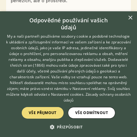
penězích, ale o prostředí.
U koní se pohybuji několik desítek let a na
×
Odpovědné používání vašich
pastevko nedám dopustit, ale nesmí to být hurá
údajů
styl - vyhodím koně na oplocenou louku a nazdar.
My a naši partneři používáme soubory cookie a podobné technologie
Kdo nezažil nepochopí. Měla jsem koně v boxu i na
k ukládání a zpřístupnění informací ve vašem zařízení a ke zpracování
pastevku a u mě vítězí pastevko.
osobních údajů, jako je vaše IP adresa, jedinečné identifikátory a
údaje o prohlížení, pro personalizovanou reklamu a obsah, měření
reklamy a obsahu, analýzu publika a zlepšování služeb.
Dodavatelé
Kůň má ve stádě své kámoše a i ten nespodnější
třetích stran (1866)
mohou vaše údaje zpracovávat také pro tyto i
Hledáte zvířecího kamaráda?
jedinec si toho svého kámoše najde.
další účely, včetně používání přesných údajů o geolokaci a
Zdarma vám poradí
charakteristik zařízení. Vaše volby se vztahují pouze na tento web.
VETERINÁŘ ONLINE
Někteří dodavatelé mohou místo souhlasu spoléhat na oprávněný
0
Kvalitní příspěvek
KONZULTOVAT S
zájem; máte právo vznést námitku v
Nastavení reklamy
. Svůj souhlas
VETERINÁŘEM
Nahlásit
Citovat
můžete kdykoli odvolat v
Nastavení cookies
.
Zásady ochrany osobních
údajů
Neregistrovaný uživatel
3.7.2014 12:55
VŠE PŘIJMOUT
VŠE ODMÍTNOUT
Neregistrovaný uživatel napsal(a):
PŘIZPŮSOBIT
Proč kupovat koni na pastevko deku? Naopak