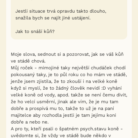
Jestli situace trvá opravdu takto dlouho,
snažila bych se najít jiné ustájení.
Jak to snáší kůň?
Moje slova, sednout si a pozorovat, jak se váš kůň
ve stádě chová.
Můj roček - mimojiné taky největší chudáček chodí
pokousaný taky, je to půl roku co ho mám ve stádě,
jenže jsem zjistila, že to zkouší i na velké koně
když si myslí, že to žádný člověk nevidí :D vyhání
velké koně od vody, apod. takže se není čemu divit,
že ho velcí usměrní, jinak ale vím, že je mu tam
dobře a prospívá mu to, takže to už je na paní
majitelce aby rozhodla jestli je tam jejímu koni
dobře a nebo ne.
A pro ty, kteří psali o špatném psych.stavu koně -
uvědomte si, že vždy ve stádě bude někdo v