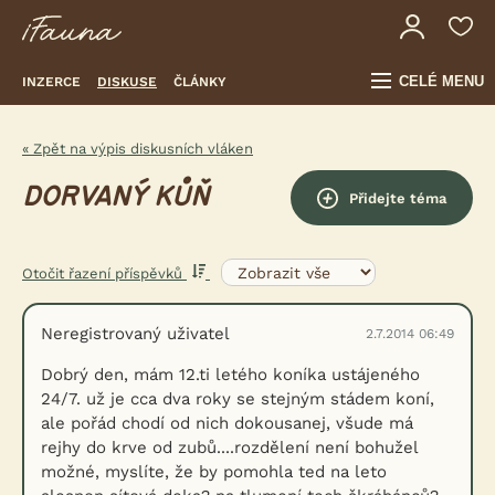
CELÉ MENU
INZERCE
DISKUSE
ČLÁNKY
« Zpět na výpis diskusních vláken
DORVANÝ KŮŇ
Přidejte téma
Otočit řazení příspěvků
Neregistrovaný uživatel
2.7.2014 06:49
Dobrý den, mám 12.ti letého koníka ustájeného
24/7. už je cca dva roky se stejným stádem koní,
ale pořád chodí od nich dokousanej, všude má
rejhy do krve od zubů....rozdělení není bohužel
možné, myslíte, že by pomohla ted na leto