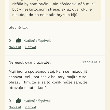
riešila by som príčinu, nie dôsledok. Kôň musí
byť v neskutočnom strese, ak už dva roky je
niekde, kde ho neustále hryzu a bijú.
přesně tak
0
Kvalitní příspěvek
Nahlásit
Citovat
Neregistrovaný uživatel
2.7.2014 08:41
Mají jednu společnou stáj, kam se můžou jít
schovat...velikost cca 2 hektary, majitelé se
ohrazují tím, že si za to koník může sám, že
otravuje ostatní koně.
0
Kvalitní příspěvek
Nahlásit
Citovat