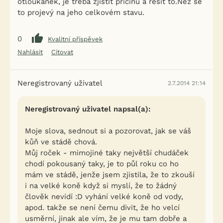
otloukánek, je třeba zjistit příčinu a řešit to.Než se
to projevý na jeho celkovém stavu.
0
Kvalitní příspěvek
Nahlásit
Citovat
Neregistrovaný uživatel
2.7.2014 21:14
Neregistrovaný uživatel napsal(a):
Moje slova, sednout si a pozorovat, jak se váš
kůň ve stádě chová.
Můj roček - mimojiné taky největší chudáček
chodí pokousaný taky, je to půl roku co ho
mám ve stádě, jenže jsem zjistila, že to zkouší
i na velké koně když si myslí, že to žádný
člověk nevidí :D vyhání velké koně od vody,
apod. takže se není čemu divit, že ho velcí
usměrní, jinak ale vím, že je mu tam dobře a