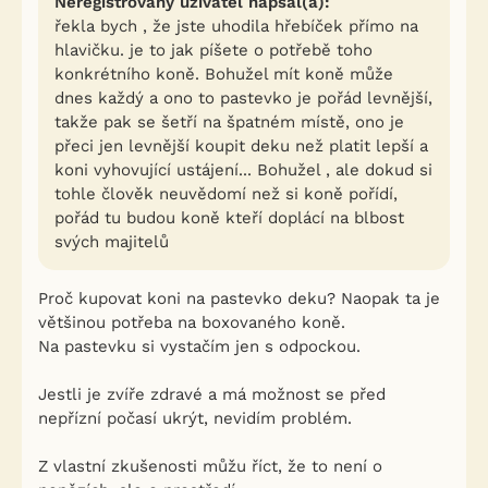
Neregistrovaný uživatel napsal(a):
řekla bych , že jste uhodila hřebíček přímo na
hlavičku. je to jak píšete o potřebě toho
konkrétního koně. Bohužel mít koně může
dnes každý a ono to pastevko je pořád levnější,
takže pak se šetří na špatném místě, ono je
přeci jen levnější koupit deku než platit lepší a
koni vyhovující ustájení... Bohužel , ale dokud si
tohle člověk neuvědomí než si koně pořídí,
pořád tu budou koně kteří doplácí na blbost
svých majitelů
Proč kupovat koni na pastevko deku? Naopak ta je
většinou potřeba na boxovaného koně.
Na pastevku si vystačím jen s odpockou.
Jestli je zvíře zdravé a má možnost se před
nepřízní počasí ukrýt, nevidím problém.
Z vlastní zkušenosti můžu říct, že to není o