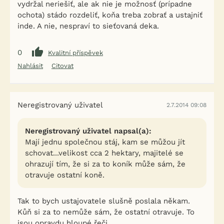
vydržal neriešiť, ale ak nie je možnosť (prípadne
ochota) stádo rozdeliť, koňa treba zobrať a ustajniť
inde. A nie, nespraví to sieťovaná deka.
0
Kvalitní příspěvek
Nahlásit
Citovat
Neregistrovaný uživatel
2.7.2014 09:08
Neregistrovaný uživatel napsal(a):
Mají jednu společnou stáj, kam se můžou jít
schovat...velikost cca 2 hektary, majitelé se
ohrazují tím, že si za to koník může sám, že
otravuje ostatní koně.
Tak to bych ustajovatele slušně poslala někam.
Kůň si za to nemůže sám, že ostatní otravuje. To
jsou opravdu hloupé řeči.