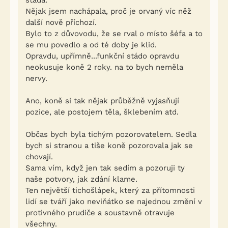
stáda.
Nějak jsem nachápala, proč je orvaný víc něž
další nově příchozí.
Bylo to z důvovodu, že se rval o místo šéfa a to
se mu povedlo a od té doby je klid.
Opravdu, upřímně...funkční stádo opravdu
neokusuje koně 2 roky. na to bych neměla
nervy.
Ano, koně si tak nějak průběžně vyjasňují
pozice, ale postojem těla, šklebením atd.
Občas bych byla tichým pozorovatelem. Sedla
bych si stranou a tiše koně pozorovala jak se
chovají.
Sama vím, když jen tak sedím a pozoruji ty
naše potvory, jak zdání klame.
Ten největší tichošlápek, který za přítomnosti
lidí se tváří jako neviňátko se najednou změní v
protivného prudiče a soustavně otravuje
všechny.