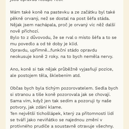
Mám také koně na pastevku a ze začátku byl také
pěkně orvaný, než se dostal na post šéfa stáda.
Nějak jsem nachápala, proč je orvaný víc něž další
nově příchozí.
Bylo to z důvovodu, že se rval o místo šéfa a to se
mu povedlo a od té doby je klid.
Opravdu, upřímně...funkční stádo opravdu
neokusuje koně 2 roky. na to bych neměla nervy.
Ano, koně si tak nějak průběžně vyjasňují pozice,
ale postojem těla, šklebením atd.
Občas bych byla tichým pozorovatelem. Sedla bych
si stranou a tiše koně pozorovala jak se chovají.
Sama vím, když jen tak sedím a pozoruji ty naše
potvory, jak zdání klame.
Ten největší tichošlápek, který za přítomnosti lidí
se tváří jako neviňátko se najednou změní v
protivného prudiče a soustavně otravuje všechny.