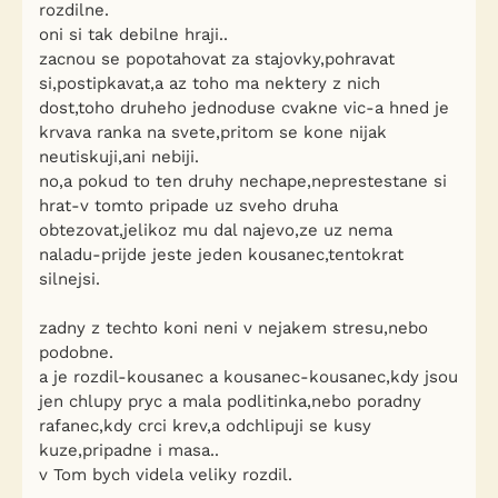
rozdilne.
oni si tak debilne hraji..
zacnou se popotahovat za stajovky,pohravat
si,postipkavat,a az toho ma nektery z nich
dost,toho druheho jednoduse cvakne vic-a hned je
krvava ranka na svete,pritom se kone nijak
neutiskuji,ani nebiji.
no,a pokud to ten druhy nechape,neprestestane si
hrat-v tomto pripade uz sveho druha
obtezovat,jelikoz mu dal najevo,ze uz nema
naladu-prijde jeste jeden kousanec,tentokrat
silnejsi.
zadny z techto koni neni v nejakem stresu,nebo
podobne.
a je rozdil-kousanec a kousanec-kousanec,kdy jsou
jen chlupy pryc a mala podlitinka,nebo poradny
rafanec,kdy crci krev,a odchlipuji se kusy
kuze,pripadne i masa..
v Tom bych videla veliky rozdil.