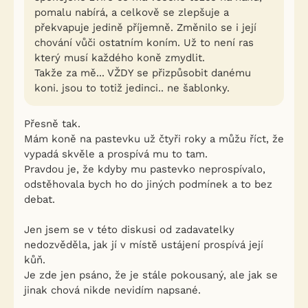
pomalu nabírá, a celkově se zlepšuje a
překvapuje jedině příjemně. Změnilo se i její
chování vůči ostatním koním. Už to není ras
který musí každého koně zmydlit.
Takže za mě... VŽDY se přizpůsobit danému
koni. jsou to totiž jedinci.. ne šablonky.
Přesně tak.
Mám koně na pastevku už čtyři roky a můžu říct, že
vypadá skvěle a prospívá mu to tam.
Pravdou je, že kdyby mu pastevko neprospívalo,
odstěhovala bych ho do jiných podmínek a to bez
debat.
Jen jsem se v této diskusi od zadavatelky
nedozvěděla, jak jí v místě ustájení prospívá její
kůň.
Je zde jen psáno, že je stále pokousaný, ale jak se
jinak chová nikde nevidím napsané.