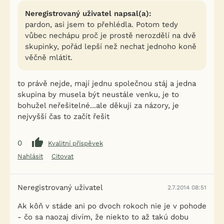
Neregistrovaný uživatel napsal(a):
pardon, asi jsem to přehlédla. Potom tedy
vůbec nechápu proč je prostě nerozdělí na dvě
skupinky, pořád lepší než nechat jednoho koně
věčně mlátit.
to právě nejde, mají jednu společnou stáj a jedna
skupina by musela být neustále venku, je to
bohužel neřešitelné...ale děkuji za názory, je
nejvyšší čas to začít řešit
0
Kvalitní příspěvek
Nahlásit
Citovat
Neregistrovaný uživatel
2.7.2014 08:51
Ak kôň v stáde ani po dvoch rokoch nie je v pohode
- čo sa naozaj divím, že niekto to až takú dobu