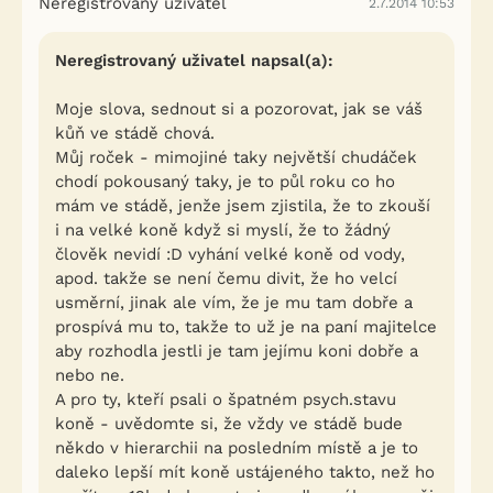
Neregistrovaný uživatel
2.7.2014 10:53
Neregistrovaný uživatel napsal(a):
Moje slova, sednout si a pozorovat, jak se váš
kůň ve stádě chová.
Můj roček - mimojiné taky největší chudáček
chodí pokousaný taky, je to půl roku co ho
mám ve stádě, jenže jsem zjistila, že to zkouší
i na velké koně když si myslí, že to žádný
člověk nevidí :D vyhání velké koně od vody,
apod. takže se není čemu divit, že ho velcí
usměrní, jinak ale vím, že je mu tam dobře a
prospívá mu to, takže to už je na paní majitelce
aby rozhodla jestli je tam jejímu koni dobře a
nebo ne.
A pro ty, kteří psali o špatném psych.stavu
koně - uvědomte si, že vždy ve stádě bude
někdo v hierarchii na posledním místě a je to
daleko lepší mít koně ustájeného takto, než ho