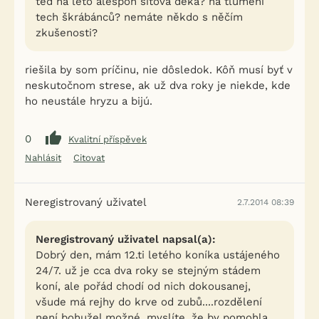
ted na leto alespon sítová deka? na tlumení
tech škrábánců? nemáte někdo s něčím
zkušenosti?
riešila by som príčinu, nie dôsledok. Kôň musí byť v
neskutočnom strese, ak už dva roky je niekde, kde
ho neustále hryzu a bijú.
0
Kvalitní příspěvek
Nahlásit
Citovat
Neregistrovaný uživatel
2.7.2014 08:39
Neregistrovaný uživatel napsal(a):
Dobrý den, mám 12.ti letého koníka ustájeného
24/7. už je cca dva roky se stejným stádem
koní, ale pořád chodí od nich dokousanej,
všude má rejhy do krve od zubů....rozdělení
není bohužel možné, myslíte, že by pomohla