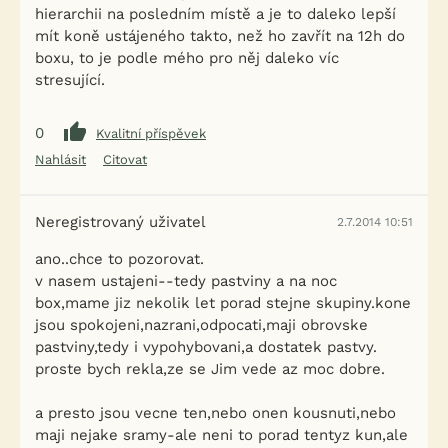
hierarchii na posledním místě a je to daleko lepší
mít koně ustájeného takto, než ho zavřít na 12h do
boxu, to je podle mého pro něj daleko víc
stresující.
0
Kvalitní příspěvek
Nahlásit
Citovat
Neregistrovaný uživatel
2.7.2014 10:51
ano..chce to pozorovat.
v nasem ustajeni--tedy pastviny a na noc
box,mame jiz nekolik let porad stejne skupiny.kone
jsou spokojeni,nazrani,odpocati,maji obrovske
pastviny,tedy i vypohybovani,a dostatek pastvy.
proste bych rekla,ze se Jim vede az moc dobre.
a presto jsou vecne ten,nebo onen kousnuti,nebo
maji nejake sramy-ale neni to porad tentyz kun,ale