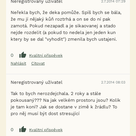
Neregistrovaný uživatel
2.7.2014 07:29
Neřekla bych, že deka pomůže. Spíš bych se bála,
že mu jí nějaký kůň roztrhá a on se do ní pak
zamotá. Pokud nezapadl a je sikaovanej a stado
nejde rozdelit (a pokud to nedela jen jeden kun
ktery by se dal "vyhodit") zmenila bych ustajeni.
0
Kvalitní příspěvek
Nahlásit
Citovat
Neregistrovaný uživatel
2.7.2014 08:03
Tak to bych nerozdejchala. 2 roky a stále
pokousaný??? Na jak velkém prostoru jsou? Kolik
je tam koní? Jak se dostane v zimě k žrádlu? To
pro něj musí být dost stresující
0
Kvalitní příspěvek