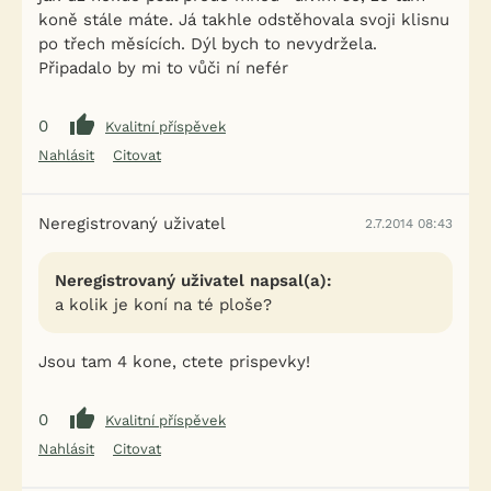
koně stále máte. Já takhle odstěhovala svoji klisnu
po třech měsících. Dýl bych to nevydržela.
Připadalo by mi to vůči ní nefér
0
Kvalitní příspěvek
Nahlásit
Citovat
Neregistrovaný uživatel
2.7.2014 08:43
Neregistrovaný uživatel napsal(a):
a kolik je koní na té ploše?
Jsou tam 4 kone, ctete prispevky!
0
Kvalitní příspěvek
Nahlásit
Citovat