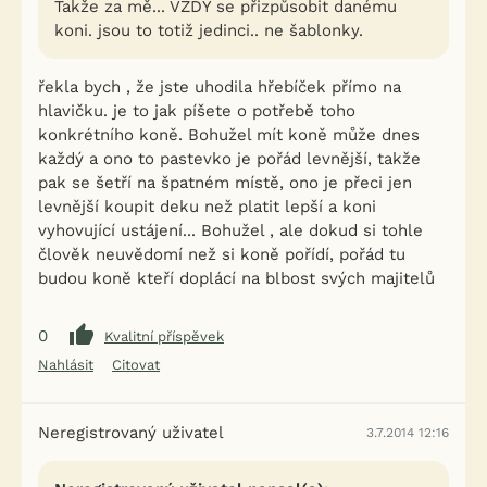
Takže za mě... VŽDY se přizpůsobit danému
koni. jsou to totiž jedinci.. ne šablonky.
řekla bych , že jste uhodila hřebíček přímo na
hlavičku. je to jak píšete o potřebě toho
konkrétního koně. Bohužel mít koně může dnes
každý a ono to pastevko je pořád levnější, takže
pak se šetří na špatném místě, ono je přeci jen
levnější koupit deku než platit lepší a koni
vyhovující ustájení... Bohužel , ale dokud si tohle
člověk neuvědomí než si koně pořídí, pořád tu
budou koně kteří doplácí na blbost svých majitelů
0
Kvalitní příspěvek
Nahlásit
Citovat
Neregistrovaný uživatel
3.7.2014 12:16