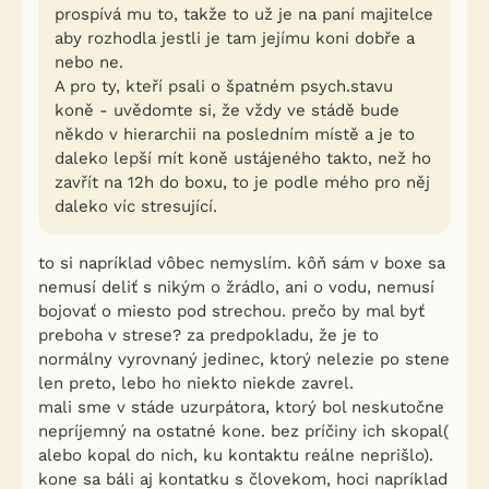
prospívá mu to, takže to už je na paní majitelce
aby rozhodla jestli je tam jejímu koni dobře a
nebo ne.
A pro ty, kteří psali o špatném psych.stavu
koně - uvědomte si, že vždy ve stádě bude
někdo v hierarchii na posledním místě a je to
daleko lepší mít koně ustájeného takto, než ho
zavřít na 12h do boxu, to je podle mého pro něj
daleko víc stresující.
to si napríklad vôbec nemyslím. kôň sám v boxe sa
nemusí deliť s nikým o žrádlo, ani o vodu, nemusí
bojovať o miesto pod strechou. prečo by mal byť
preboha v strese? za predpokladu, že je to
normálny vyrovnaný jedinec, ktorý nelezie po stene
len preto, lebo ho niekto niekde zavrel.
mali sme v stáde uzurpátora, ktorý bol neskutočne
nepríjemný na ostatné kone. bez príčiny ich skopal(
alebo kopal do nich, ku kontaktu reálne neprišlo).
kone sa báli aj kontatku s človekom, hoci napríklad