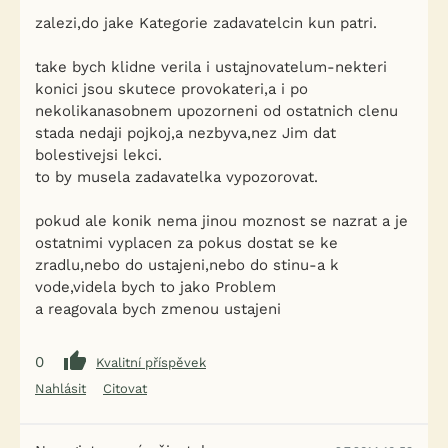
zalezi,do jake Kategorie zadavatelcin kun patri.
take bych klidne verila i ustajnovatelum-nekteri
konici jsou skutece provokateri,a i po
nekolikanasobnem upozorneni od ostatnich clenu
stada nedaji pojkoj,a nezbyva,nez Jim dat
bolestivejsi lekci.
to by musela zadavatelka vypozorovat.
pokud ale konik nema jinou moznost se nazrat a je
ostatnimi vyplacen za pokus dostat se ke
zradlu,nebo do ustajeni,nebo do stinu-a k
vode,videla bych to jako Problem
a reagovala bych zmenou ustajeni
0
Kvalitní příspěvek
Nahlásit
Citovat