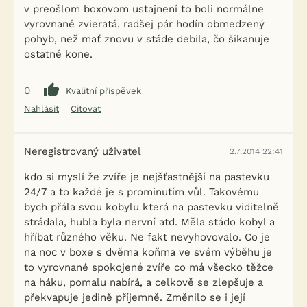
v preošlom boxovom ustajnení to boli normálne
vyrovnané zvieratá. radšej pár hodín obmedzený
pohyb, než mať znovu v stáde debila, čo šikanuje
ostatné kone.
0
Kvalitní příspěvek
Nahlásit
Citovat
Neregistrovaný uživatel
2.7.2014 22:41
kdo si myslí že zvíře je nejšťastnější na pastevku
24/7 a to každé je s prominutím vůl. Takovému
bych přála svou kobylu která na pastevku viditelně
strádala, hubla byla nervní atd. Měla stádo kobyl a
hříbat různého věku. Ne fakt nevyhovovalo. Co je
na noc v boxe s dvěma koňma ve svém výběhu je
to vyrovnané spokojené zvíře co má všecko těžce
na háku, pomalu nabírá, a celkově se zlepšuje a
překvapuje jedině příjemně. Změnilo se i její