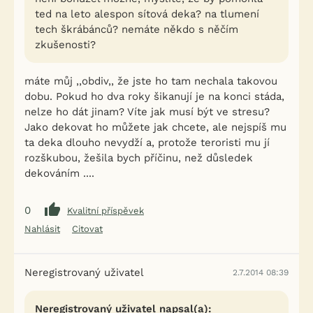
ted na leto alespon sítová deka? na tlumení
tech škrábánců? nemáte někdo s něčím
zkušenosti?
máte můj ,,obdiv,, že jste ho tam nechala takovou
dobu. Pokud ho dva roky šikanují je na konci stáda,
nelze ho dát jinam? Víte jak musí být ve stresu?
Jako dekovat ho můžete jak chcete, ale nejspíš mu
ta deka dlouho nevydží a, protože teroristi mu jí
rozškubou, žešila bych příčinu, než důsledek
dekováním ....
0
Kvalitní příspěvek
Nahlásit
Citovat
Neregistrovaný uživatel
2.7.2014 08:39
Neregistrovaný uživatel napsal(a):