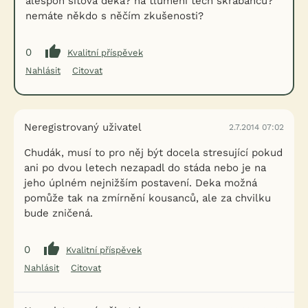
alespon sítová deka? na tlumení tech škrábánců?
nemáte někdo s něčím zkušenosti?
0
Kvalitní příspěvek
Nahlásit
Citovat
Neregistrovaný uživatel
2.7.2014 07:02
Chudák, musí to pro něj být docela stresující pokud
ani po dvou letech nezapadl do stáda nebo je na
jeho úplném nejnižším postavení. Deka možná
pomůže tak na zmírnění kousanců, ale za chvilku
bude zničená.
0
Kvalitní příspěvek
Nahlásit
Citovat