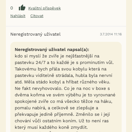
0
Kvalitní příspěvek
Nahlásit
Citovat
Neregistrovaný uživatel
3.7.2014 11:16
Neregistrovaný uživatel napsal(a):
kdo si myslí že zvíře je nejšťastnější na
pastevku 24/7 a to každé je s prominutím vůl.
Takovému bych přála svou kobylu která na
pastevku viditelně strádala, hubla byla nervní
atd. Měla stádo kobyl a hříbat různého věku.
Ne fakt nevyhovovalo. Co je na noc v boxe s
dvěma koňma ve svém výběhu je to vyrovnané
spokojené zvíře co má všecko těžce na háku,
pomalu nabírá, a celkově se zlepšuje a
překvapuje jedině příjemně. Změnilo se i její
chování vůči ostatním koním. Už to není ras
který musí každého koně zmydlit.