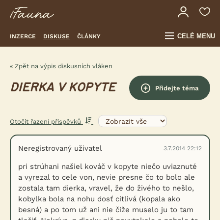
CELÉ MENU
INZERCE
DISKUSE
ČLÁNKY
« Zpět na výpis diskusních vláken
DIERKA V KOPYTE
Přidejte téma
Otočit řazení příspěvků
Neregistrovaný uživatel
3.7.2014 22:12
pri strúhani našiel kováč v kopyte niečo uviaznuté
a vyrezal to cele von, nevie presne čo to bolo ale
zostala tam dierka, vravel, že do živého to nešlo,
kobylka bola na nohu dosť citlivá (kopala ako
besná) a po tom už ani nie čiže muselo ju to tam