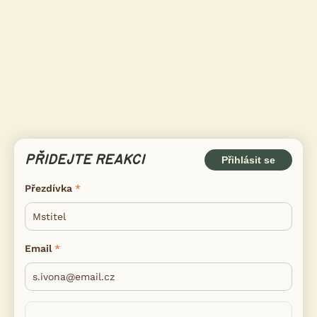
PŘIDEJTE REAKCI
Přihlásit se
Přezdívka
Email