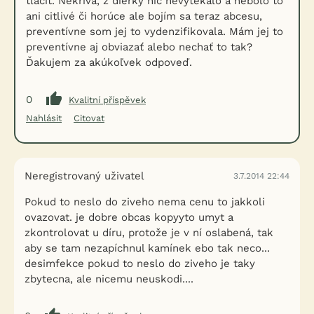
tlačiť. Nekríva, z dierky nič nevytekalo a nebolo to
ani citlivé či horúce ale bojím sa teraz abcesu,
preventívne som jej to vydenzifikovala. Mám jej to
preventívne aj obviazať alebo nechať to tak?
Ďakujem za akúkoľvek odpoveď.
0
Kvalitní příspěvek
Nahlásit
Citovat
Neregistrovaný uživatel
3.7.2014 22:44
Pokud to neslo do ziveho nema cenu to jakkoli
ovazovat. je dobre obcas kopyyto umyt a
zkontrolovat u díru, protože je v ní oslabená, tak
aby se tam nezapíchnul kamínek ebo tak neco...
desimfekce pokud to neslo do ziveho je taky
zbytecna, ale nicemu neuskodi....