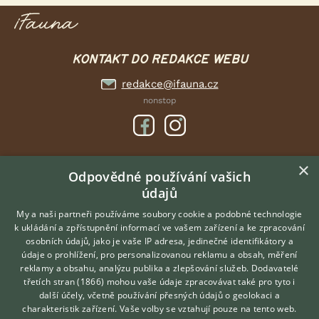
KONTAKT DO REDAKCE WEBU
redakce@ifauna.cz
nonstop
×
DOMOVSKÁ STRÁNKA
Odpovědné používání vašich
údajů
INZERCE
DISKUSE
My a naši partneři používáme soubory cookie a podobné technologie
k ukládání a zpřístupnění informací ve vašem zařízení a ke zpracování
ČLÁNKY
osobních údajů, jako je vaše IP adresa, jedinečné identifikátory a
údaje o prohlížení, pro personalizovanou reklamu a obsah, měření
O nás
reklamy a obsahu, analýzu publika a zlepšování služeb.
Dodavatelé
třetích stran (1866)
mohou vaše údaje zpracovávat také pro tyto i
Kontakt
Hledáte zvířecího kamaráda?
další účely, včetně používání přesných údajů o geolokaci a
Zdarma vám poradí
Možnosti zvýraznění inzerátů
charakteristik zařízení. Vaše volby se vztahují pouze na tento web.
VETERINÁŘ ONLINE