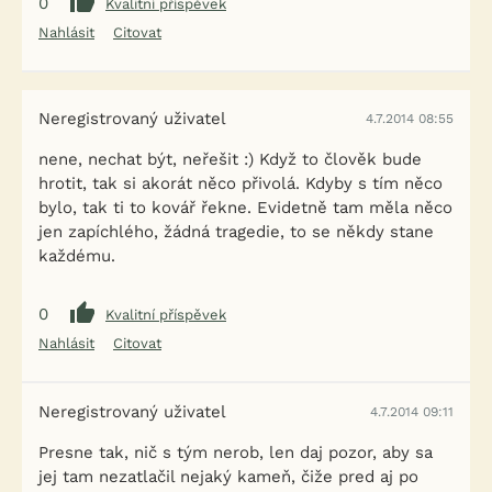
0
Kvalitní příspěvek
Nahlásit
Citovat
Neregistrovaný uživatel
4.7.2014 08:55
nene, nechat být, neřešit :) Když to člověk bude
hrotit, tak si akorát něco přivolá. Kdyby s tím něco
bylo, tak ti to kovář řekne. Evidetně tam měla něco
jen zapíchlého, žádná tragedie, to se někdy stane
každému.
0
Kvalitní příspěvek
Nahlásit
Citovat
Neregistrovaný uživatel
4.7.2014 09:11
Presne tak, nič s tým nerob, len daj pozor, aby sa
jej tam nezatlačil nejaký kameň, čiže pred aj po