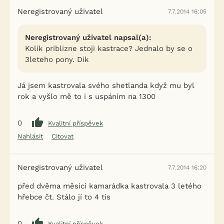
Neregistrovaný uživatel
7.7.2014 16:05
Neregistrovaný uživatel napsal(a):
Kolik priblizne stoji kastrace? Jednalo by se o
3leteho pony. Dik
Já jsem kastrovala svého shetlanda když mu byl
rok a vyšlo mě to i s uspáním na 1300
0
Kvalitní příspěvek
Nahlásit
Citovat
Neregistrovaný uživatel
7.7.2014 16:20
před dvěma měsíci kamarádka kastrovala 3 letého
hřebce čt. Stálo jí to 4 tis
0
Kvalitní příspěvek