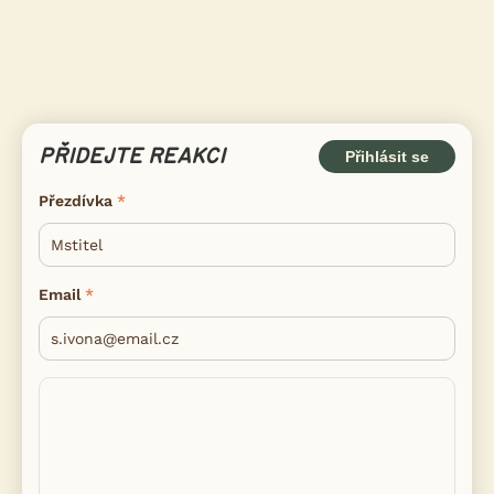
PŘIDEJTE REAKCI
Přihlásit se
Přezdívka
Email