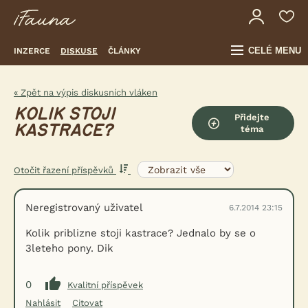
CELÉ MENU
INZERCE
DISKUSE
ČLÁNKY
« Zpět na výpis diskusních vláken
KOLIK STOJI
Přidejte
KASTRACE?
téma
Otočit řazení příspěvků
Neregistrovaný uživatel
6.7.2014 23:15
Kolik priblizne stoji kastrace? Jednalo by se o
3leteho pony. Dik
0
Kvalitní příspěvek
Nahlásit
Citovat