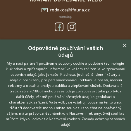
redakce@ifauna.cz
nonstop
×
DOMOVSKÁ STRÁNKA
Odpovědné používání vašich
údajů
INZERCE
DISKUSE
My a naši partneři používáme soubory cookie a podobné technologie
k ukládání a zpřístupnění informací ve vašem zařízení a ke zpracování
ČLÁNKY
osobních údajů, jako je vaše IP adresa, jedinečné identifikátory a
údaje o prohlížení, pro personalizovanou reklamu a obsah, měření
O nás
reklamy a obsahu, analýzu publika a zlepšování služeb.
Dodavatelé
třetích stran (1866)
mohou vaše údaje zpracovávat také pro tyto i
Kontakt
Hledáte zvířecího kamaráda?
další účely, včetně používání přesných údajů o geolokaci a
Zdarma vám poradí
Možnosti zvýraznění inzerátů
charakteristik zařízení. Vaše volby se vztahují pouze na tento web.
VETERINÁŘ ONLINE
Podmínky užití
Někteří dodavatelé mohou místo souhlasu spoléhat na oprávněný
KONZULTOVAT S
zájem; máte právo vznést námitku v
Nastavení reklamy
. Svůj souhlas
Zpracování osobních údajů
VETERINÁŘEM
můžete kdykoli odvolat v
Nastavení cookies
.
Zásady ochrany osobních
údajů
Přihlášení