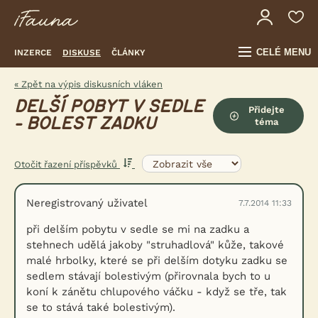
CELÉ MENU
INZERCE
DISKUSE
ČLÁNKY
« Zpět na výpis diskusních vláken
DELŠÍ POBYT V SEDLE
Přidejte
- BOLEST ZADKU
téma
Otočit řazení příspěvků
Neregistrovaný uživatel
7.7.2014 11:33
při delším pobytu v sedle se mi na zadku a
stehnech udělá jakoby "struhadlová" kůže, takové
malé hrbolky, které se při delším dotyku zadku se
sedlem stávají bolestivým (přirovnala bych to u
koní k zánětu chlupového váčku - když se tře, tak
se to stává také bolestivým).