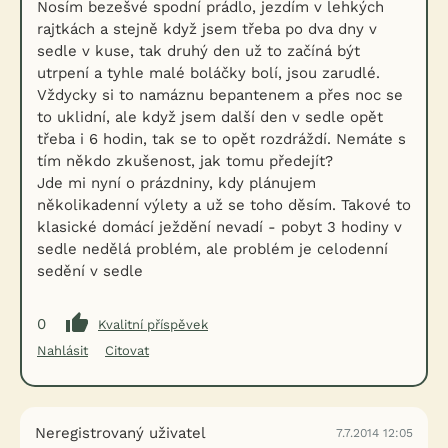
Nosím bezešvé spodní prádlo, jezdím v lehkých
rajtkách a stejně když jsem třeba po dva dny v
sedle v kuse, tak druhý den už to začíná být
utrpení a tyhle malé boláčky bolí, jsou zarudlé.
Vždycky si to namáznu bepantenem a přes noc se
to uklidní, ale když jsem další den v sedle opět
třeba i 6 hodin, tak se to opět rozdráždí. Nemáte s
tím někdo zkušenost, jak tomu předejít?
Jde mi nyní o prázdniny, kdy plánujem
několikadenní výlety a už se toho děsím. Takové to
klasické domácí ježdění nevadí - pobyt 3 hodiny v
sedle nedělá problém, ale problém je celodenní
sedění v sedle
0
Kvalitní příspěvek
Nahlásit
Citovat
Neregistrovaný uživatel
7.7.2014 12:05