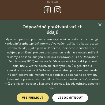
nonstop
×
DOMOVSKÁ STRÁNKA
Odpovědné používání vašich
údajů
INZERCE
DISKUSE
My a naši partneři používáme soubory cookie a podobné technologie
k ukládání a zpřístupnění informací ve vašem zařízení a ke zpracování
ČLÁNKY
osobních údajů, jako je vaše IP adresa, jedinečné identifikátory a
údaje o prohlížení, pro personalizovanou reklamu a obsah, měření
O nás
reklamy a obsahu, analýzu publika a zlepšování služeb.
Dodavatelé
třetích stran (1866)
mohou vaše údaje zpracovávat také pro tyto i
Kontakt
Hledáte zvířecího kamaráda?
další účely, včetně používání přesných údajů o geolokaci a
Zdarma vám poradí
Možnosti zvýraznění inzerátů
charakteristik zařízení. Vaše volby se vztahují pouze na tento web.
VETERINÁŘ ONLINE
Podmínky užití
Někteří dodavatelé mohou místo souhlasu spoléhat na oprávněný
KONZULTOVAT S
zájem; máte právo vznést námitku v
Nastavení reklamy
. Svůj souhlas
Zpracování osobních údajů
VETERINÁŘEM
můžete kdykoli odvolat v
Nastavení cookies
.
Zásady ochrany osobních
údajů
Přihlášení
VŠE PŘIJMOUT
VŠE ODMÍTNOUT
Registrace