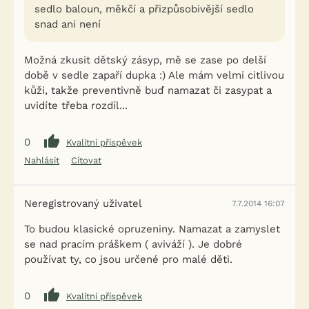
sedlo baloun, měkčí a přizpůsobivější sedlo
snad ani není
Možná zkusit dětský zásyp, mě se zase po delší
době v sedle zapaří dupka :) Ale mám velmi citlivou
kůži, takže preventivně buď namazat či zasypat a
uvidíte třeba rozdíl...
0
Kvalitní příspěvek
Nahlásit
Citovat
Neregistrovaný uživatel
7.7.2014 16:07
To budou klasické opruzeniny. Namazat a zamyslet
se nad pracím práškem ( aviváží ). Je dobré
používat ty, co jsou určené pro malé děti.
0
Kvalitní příspěvek