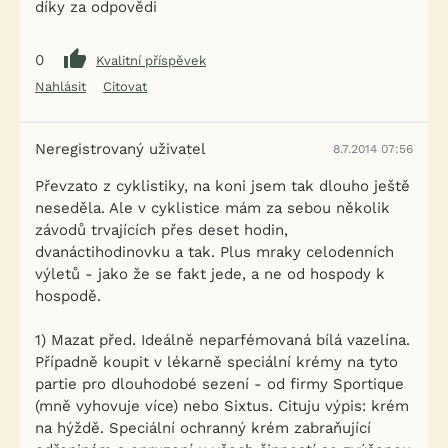
díky za odpovědi
0
Kvalitní příspěvek
Nahlásit
Citovat
Neregistrovaný uživatel
8.7.2014 07:56
Převzato z cyklistiky, na koni jsem tak dlouho ještě
neseděla. Ale v cyklistice mám za sebou několik
závodů trvajících přes deset hodin,
dvanáctihodinovku a tak. Plus mraky celodenních
výletů - jako že se fakt jede, a ne od hospody k
hospodě.
1) Mazat před. Ideálně neparfémovaná bílá vazelína.
Případně koupit v lékarně speciální krémy na tyto
partie pro dlouhodobé sezení - od firmy Sportique
(mně vyhovuje více) nebo Sixtus. Cituju výpis: krém
na hýždě. Speciální ochranný krém zabraňující