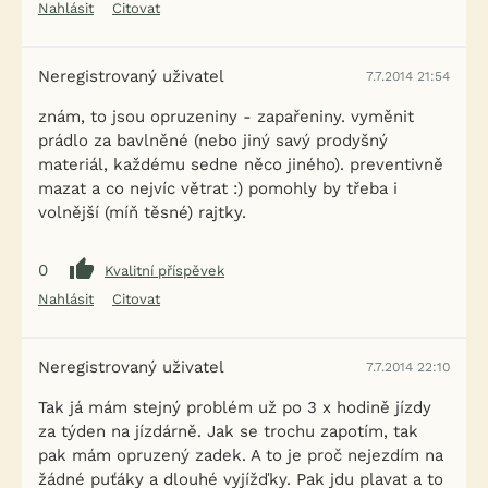
Nahlásit
Citovat
Neregistrovaný uživatel
7.7.2014 21:54
znám, to jsou opruzeniny - zapařeniny. vyměnit
prádlo za bavlněné (nebo jiný savý prodyšný
materiál, každému sedne něco jiného). preventivně
mazat a co nejvíc větrat :) pomohly by třeba i
volnější (míň těsné) rajtky.
0
Kvalitní příspěvek
Nahlásit
Citovat
Neregistrovaný uživatel
7.7.2014 22:10
Tak já mám stejný problém už po 3 x hodině jízdy
za týden na jízdárně. Jak se trochu zapotím, tak
pak mám opruzený zadek. A to je proč nejezdím na
žádné puťáky a dlouhé vyjížďky. Pak jdu plavat a to