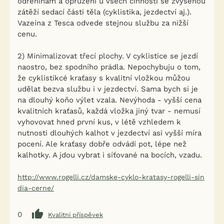
odřeninám a opruzení u všech činností se zvýšenou
zátěží sedací části těla (cyklistika, jezdectví aj.).
Vazeína z Tesca odvede stejnou službu za nižší
cenu.
2) Minimalizovat třecí plochy. V cyklistice se jezdí
naostro, bez spodního prádla. Nepochybuju o tom,
že cyklistikcé kraťasy s kvalitní vložkou můžou
udělat bezva službu i v jezdectví. Sama bych si je
na dlouhý koňo výlet vzala. Nevýhoda - vyšší cena
kvalitních kraťasů, každá vložka jiný tvar - nemusí
vyhovovat hned první kus, v létě vzhledem k
nutnosti dlouhých kalhot v jezdectví asi vyšší míra
pocení. Ale kraťasy dobře odvádí pot, lépe než
kalhotky. A jdou vybrat i síťované na bocích, vzadu.
http://www.rogelli.cz/damske-cyklo-kratasy-rogelli-sin
dia-cerne/
0
Kvalitní příspěvek