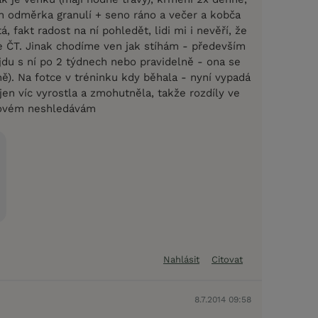
n odměrka granulí + seno ráno a večer a kobča
, fakt radost na ní pohledět, lidi mi i nevěří, že
ne ČT. Jinak chodíme ven jak stíhám - především
i jdu s ní po 2 týdnech nebo pravidelně - ona se
ě). Na fotce v tréninku kdy běhala - nyní vypadá
, jen víc vyrostla a zmohutněla, takže rozdíly ve
kovém neshledávám
Nahlásit
Citovat
8.7.2014 09:58