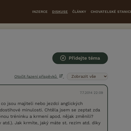
INZERCE
DISKUSE
ČLÁNKY
CHOVATELSKÉ STANIC
Přidejte téma
Otočit řazení příspěvků
7.7.2014 22:09
co jsou majiteli nebo jezdci anglických
dostihové minulosti. Chtěla jsem se zeptat zda
nou tréninku a krmení apod. nějak změnili?
y atd.). Jak krmíte, jaký máte st. rezim atd. diky