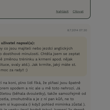
Nahlásit
Citovat
8.7.2014 07:30
 uživatel napsal(a):
y co jsou majiteli nebo jezdci anglických
o dostihové minulosti. Chtěla jsem se zeptat
ně změnou tréninku a krmení apod. nějak
ituce, svaly atd.). Jak krmíte, jaký máte st.
 moc za rady!! :)
 na koni, plno lidí říká, že plňasi jsou špatně
horem spodem a nic ale u mě toto nehrozí. Já
3letou (běhala dvouletky), takže samozřejmě od
ostla, zmohutněla a je z ní pan kůň, ne to
em si kupovala (i když pohled miminka zůstal ).
ak je venku (mají hodně trávy), krmení 2x denně,