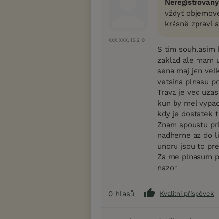
Neregistrovaný
vždyť objemové
krásně zpraví a
XXX.XXX.115.210
S tim souhlasim b
zaklad ale mam u
sena maj jen vel
vetsina plnasu po
Trava je vec uza
kun by mel vypada
kdy je dostatek t
Znam spoustu pri
nadherne az do l
unoru jsou to pre
Za me plnasum pro
nazor
0
hlasů
Kvalitní příspěvek