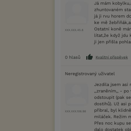
Já mám kobylku,a
zhuntovaném stavu
já ji rvu horem d
ke mě žebřiňák,a
Ostatní koně mám 
XXX.XXX.45.8
lítat,že když jdu
ji jen přišla pohl
0
hlasů
Kvalitní příspěvek
Neregistrovaný uživatel
Jezdila jsem asi 
,,zraněním,, - p
odstoupit (pak se
dostihů). Už asi 
přibral, byl klidn
XXX.XXX.106.98
miláček. Režim m
Přes noc kupu se
dalo dostatek ob