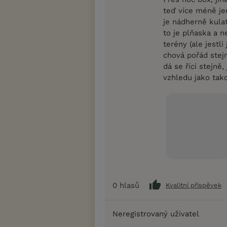
teď více méně je
je nádherně kulatá
to je plňaska a 
terény (ale jestl
chová pořád stejn
dá se říci stejně
vzhledu jako ta
0
hlasů
Kvalitní příspěvek
Neregistrovaný uživatel