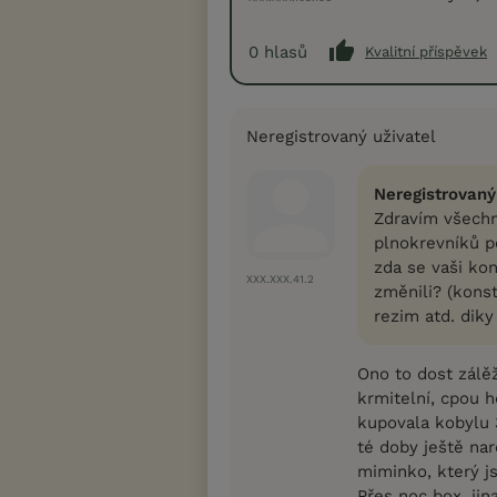
0
hlasů
Kvalitní příspěvek
Neregistrovaný uživatel
Neregistrovaný
Zdravím všechn
plnokrevníků p
zda se vaši ko
XXX.XXX.41.2
změnili? (konst
rezim atd. diky
Ono to dost zálěží
krmitelní, cpou 
kupovala kobylu 
té doby ještě nar
miminko, který js
Přes noc box, jin