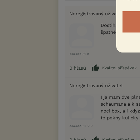
Neregistrovaný uživatel
Dostiháci často m
špatně krmitelní.
XXX.XXX.52.8
0
hlasů
Kvalitní příspěvek
Neregistrovaný uživatel
I ja mam dve plna
schaumana a k se
noci box, a i kdy
to pekny kulicky 
XXX.XXX.115.210
0
hlasů
Kvalitní příspěvek