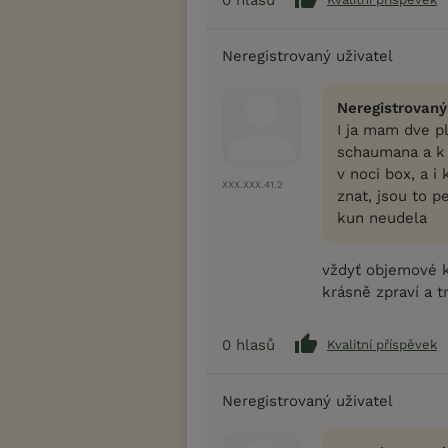
Neregistrovaný uživatel
Neregistrovaný
I ja mam dve pl
schaumana a k 
v noci box, a i
XXX.XXX.41.2
znat, jsou to p
kun neudela
vždyť objemové k
krásně zpraví a t
0
hlasů
Kvalitní příspěvek
Neregistrovaný uživatel