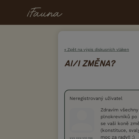
« Zpět na výpis diskusních vláken
A1/1 ZMĚNA?
Neregistrovaný uživatel
Zdravím všechny 
plnokrevníků po 
se vaši koně změ
(konstituce, sval
moc za rady!! :)
XXX.XXX.105.196