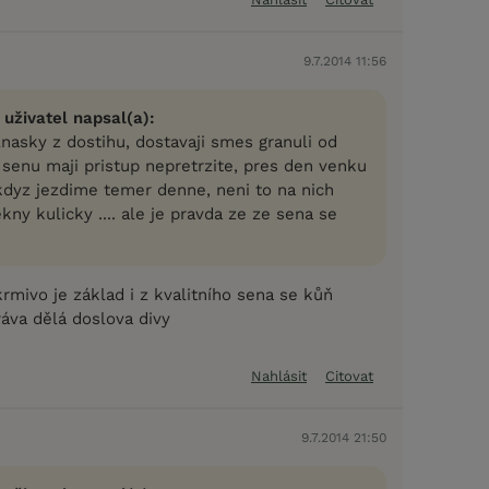
9.7.2014 11:56
 uživatel napsal(a):
nasky z dostihu, dostavaji smes granuli od
senu maji pristup nepretrzite, pres den venku
 kdyz jezdime temer denne, neni to na nich
ekny kulicky .... ale je pravda ze ze sena se
rmivo je základ i z kvalitního sena se kůň
ráva dělá doslova divy
Nahlásit
Citovat
9.7.2014 21:50