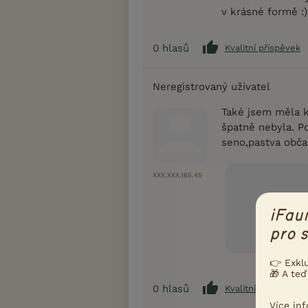
v krásné formě :)
0
hlasů
Kvalitní příspěvek
Neregistrovaný uživatel
Také jsem měla k
špatně nebyla. P
seno,pastva občas
XXX.XXX.165.45
iFau
pro s
👉 Exkl
🎁 A teď
0
hlasů
Kvalitní příspěvek
Více in