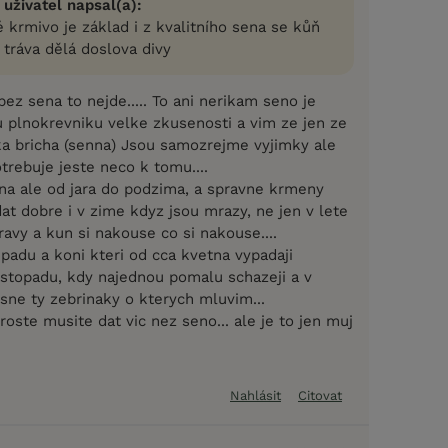
 uživatel napsal(a):
 krmivo je základ i z kvalitního sena se kůň
 tráva dělá doslova divy
ez sena to nejde..... To ani nerikam seno je
 plnokrevniku velke zkusenosti a vim ze jen ze
ka bricha (senna) Jsou samozrejme vyjimky ale
trebuje jeste neco k tomu....
sna ale od jara do podzima, a spravne krmeny
t dobre i v zime kdyz jsou mrazy, ne jen v lete
ravy a kun si nakouse co si nakouse....
padu a koni kteri od cca kvetna vypadaji
istopadu, kdy najednou pomalu schazeji a v
sne ty zebrinaky o kterych mluvim...
ste musite dat vic nez seno... ale je to jen muj
Nahlásit
Citovat