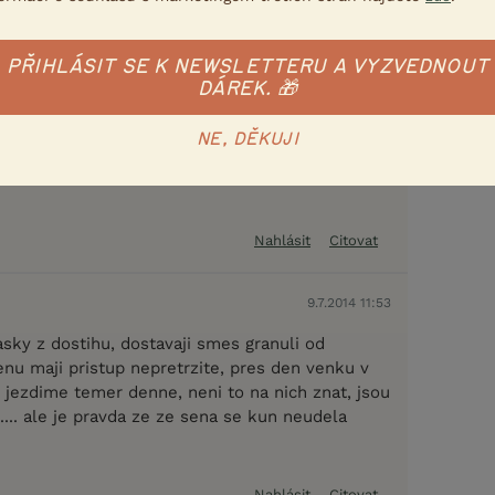
8.7.2014 13:39
PŘIHLÁSIT SE K NEWSLETTERU A VYZVEDNOUT
DÁREK. 🎁
ívají žaludeční vředy a i díky tomu jsou pak
NE, DĚKUJI
Nahlásit
Citovat
9.7.2014 11:53
sky z dostihu, dostavaji smes granuli od
nu maji pristup nepretrzite, pres den venku v
z jezdime temer denne, neni to na nich znat, jsou
.... ale je pravda ze ze sena se kun neudela
Nahlásit
Citovat