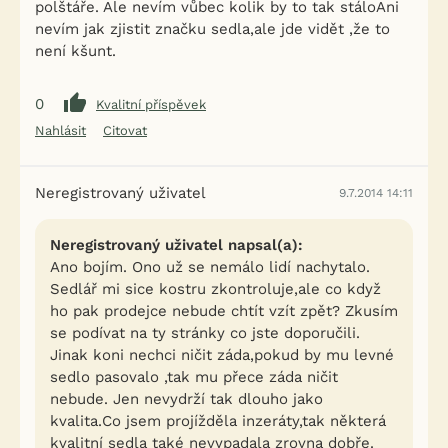
polštáře. Ale nevím vůbec kolik by to tak stáloAni
nevím jak zjistit značku sedla,ale jde vidět ,že to
není kšunt.
0
Kvalitní příspěvek
Nahlásit
Citovat
Neregistrovaný uživatel
9.7.2014 14:11
Neregistrovaný uživatel napsal(a):
Ano bojím. Ono už se nemálo lidí nachytalo.
Sedlář mi sice kostru zkontroluje,ale co když
ho pak prodejce nebude chtít vzít zpět? Zkusím
se podívat na ty stránky co jste doporučili.
Jinak koni nechci ničit záda,pokud by mu levné
sedlo pasovalo ,tak mu přece záda ničit
nebude. Jen nevydrží tak dlouho jako
kvalita.Co jsem projížděla inzeráty,tak některá
kvalitní sedla také nevypadala zrovna dobře.