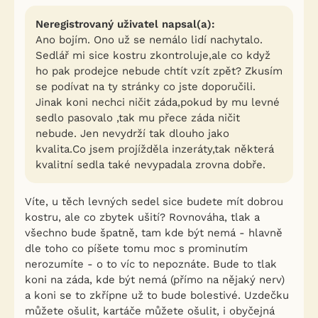
Neregistrovaný uživatel napsal(a):
Ano bojím. Ono už se nemálo lidí nachytalo.
Sedlář mi sice kostru zkontroluje,ale co když
ho pak prodejce nebude chtít vzít zpět? Zkusím
se podívat na ty stránky co jste doporučili.
Jinak koni nechci ničit záda,pokud by mu levné
sedlo pasovalo ,tak mu přece záda ničit
nebude. Jen nevydrží tak dlouho jako
kvalita.Co jsem projížděla inzeráty,tak některá
kvalitní sedla také nevypadala zrovna dobře.
Víte, u těch levných sedel sice budete mít dobrou
kostru, ale co zbytek ušití? Rovnováha, tlak a
všechno bude špatně, tam kde být nemá - hlavně
dle toho co píšete tomu moc s prominutím
nerozumíte - o to víc to nepoznáte. Bude to tlak
koni na záda, kde být nemá (přímo na nějaký nerv)
a koni se to zkřípne už to bude bolestivé. Uzdečku
můžete ošulit, kartáče můžete ošulit, i obyčejná