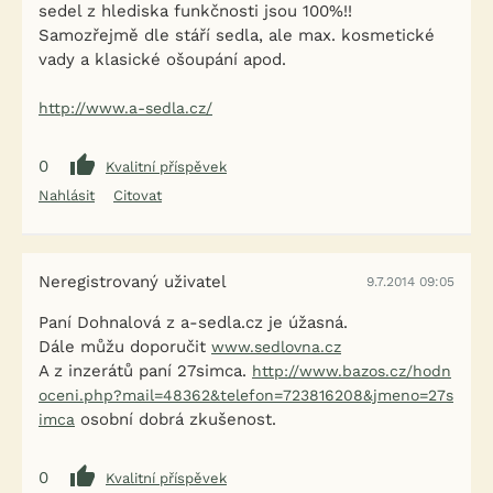
sedel z hlediska funkčnosti jsou 100%!!
Samozřejmě dle stáří sedla, ale max. kosmetické
vady a klasické ošoupání apod.
http://www.a-sedla.cz/
0
Kvalitní příspěvek
Nahlásit
Citovat
Neregistrovaný uživatel
9.7.2014 09:05
Paní Dohnalová z a-sedla.cz je úžasná.
Dále můžu doporučit
www.sedlovna.cz
A z inzerátů paní 27simca.
http://www.bazos.cz/hodn
oceni.php?mail=48362&telefon=723816208&jmeno=27s
osobní dobrá zkušenost.
imca
0
Kvalitní příspěvek