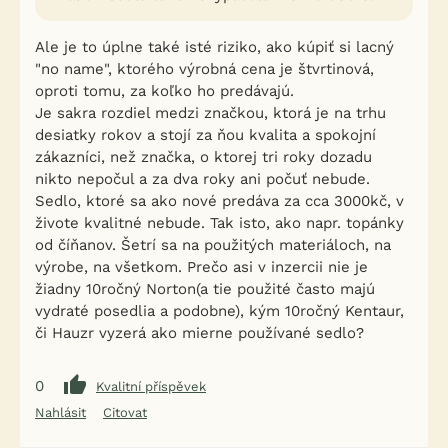
Ale je to úplne také isté riziko, ako kúpiť si lacný
"no name", ktorého výrobná cena je štvrtinová,
oproti tomu, za koľko ho predávajú.
Je sakra rozdiel medzi značkou, ktorá je na trhu
desiatky rokov a stojí za ňou kvalita a spokojní
zákazníci, než značka, o ktorej tri roky dozadu
nikto nepočul a za dva roky ani počuť nebude.
Sedlo, ktoré sa ako nové predáva za cca 3000kč, v
živote kvalitné nebude. Tak isto, ako napr. topánky
od číňanov. Šetrí sa na použitých materiáloch, na
výrobe, na všetkom. Prečo asi v inzercii nie je
žiadny 10ročný Norton(a tie použité často majú
vydraté posedlia a podobne), kým 10ročný Kentaur,
či Hauzr vyzerá ako mierne používané sedlo?
0
Kvalitní příspěvek
Nahlásit
Citovat