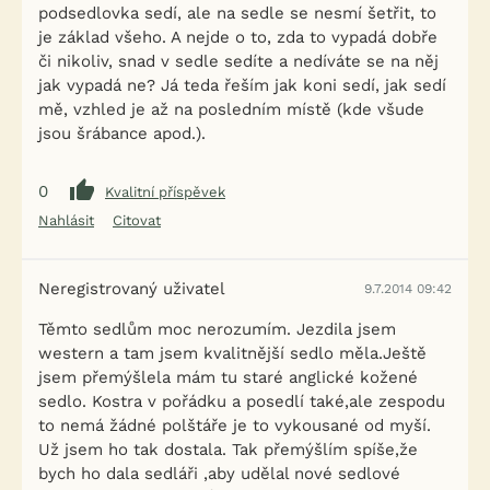
podsedlovka sedí, ale na sedle se nesmí šetřit, to
je základ všeho. A nejde o to, zda to vypadá dobře
či nikoliv, snad v sedle sedíte a nedíváte se na něj
jak vypadá ne? Já teda řeším jak koni sedí, jak sedí
mě, vzhled je až na posledním místě (kde všude
jsou šrábance apod.).
0
Kvalitní příspěvek
Nahlásit
Citovat
Neregistrovaný uživatel
9.7.2014 09:42
Těmto sedlům moc nerozumím. Jezdila jsem
western a tam jsem kvalitnější sedlo měla.Ještě
jsem přemýšlela mám tu staré anglické kožené
sedlo. Kostra v pořádku a posedlí také,ale zespodu
to nemá žádné polštáře je to vykousané od myší.
Už jsem ho tak dostala. Tak přemýšlím spíše,že
bych ho dala sedláři ,aby udělal nové sedlové