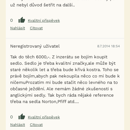
už nebyl důvod šetřit na další..
0
Kvalitní příspěvek
Nahlásit
Citovat
Neregistrovaný uživatel
8.7.2014 18:54
Tak do těch 6000,-. Z inzerátu se bojím koupit
sedlo. Sedlo je třeba kvalitní značky,ale může být
staré několik let a třeba bude křivá kostra. Toho se
právě bojím,abych pak nekoupila něco co mi bude k
ničemuProzatím mi bude stačit něco levného na to
občasné ježdění. Ale nemám žádné zkušenosti s
anglickými sedly. Tak bych ráda nějaké reference
třeba na sedla Norton,Pfiff atd....
0
Kvalitní příspěvek
Nahlásit
Citovat