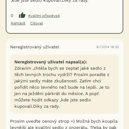
,kde jste sedlo kupovali.Díky za rady.
0
Kvalitní příspěvek
Nahlásit
Citovat
Neregistrovaný uživatel
8.7.2014 18:32
Neregistrovaný uživatel napsal(a):
Zdravím ,chtěla bych se zeptat jaké sedlo z
těch levných trochu vydrží? Prosím poradte z
jakými sedly máte zkušenosti. Zatím chci
pořídit něco levného než bude na lepší. Je to
jen na ježdění párkrát do měsíce. A popř.
můžete hodit odkazy ,kde jste sedlo
kupovali.Díky za rady.
Prosím uveďte cenový strop =) Možná bych koupila
levnější ale kvalitní sedlo z onzerátu. Třeba by pak