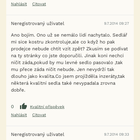
Nahlásit
Citovat
Neregistrovaný uživatel
9.7.2014 09:27
Ano bojím. Ono už se nemálo lidí nachytalo. Sedlář
mi sice kostru zkontroluje,ale co když ho pak
prodejce nebude chtít vzít zpět? Zkusím se podívat
na ty stránky co jste doporučili. Jinak koni nechci
ničit záda,pokud by mu levné sedlo pasovalo ,tak
mu přece záda ničit nebude. Jen nevydrží tak
dlouho jako kvalita.Co jsem projížděla inzeráty,tak
některá kvalitní sedla také nevypadala zrovna
dobře.
0
Kvalitní příspěvek
Nahlásit
Citovat
Neregistrovaný uživatel
9.7.2014 09:33