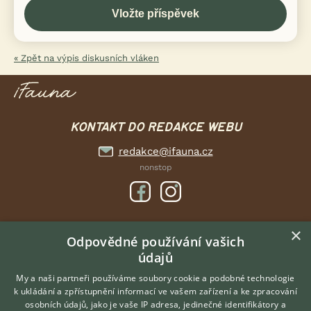
« Zpět na výpis diskusních vláken
KONTAKT DO REDAKCE WEBU
redakce@ifauna.cz
nonstop
×
DOMOVSKÁ STRÁNKA
Odpovědné používání vašich
údajů
INZERCE
DISKUSE
My a naši partneři používáme soubory cookie a podobné technologie
k ukládání a zpřístupnění informací ve vašem zařízení a ke zpracování
ČLÁNKY
osobních údajů, jako je vaše IP adresa, jedinečné identifikátory a