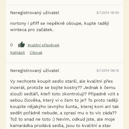
Neregistrovaný uživatel
8.7.2014 19:00
nortony i pfiff se nepěkně ošoupe, kupte raději
winteca pro začátek.
0
Kvalitní příspěvek
Nahlásit
Citovat
Neregistrovaný uživatel
9.7.2014 08:15
Vy nechcete koupit sedlo starší, ale kvalitní přes
inzerát, protože se bojíte kostry?? Jednak k čemu
slouží sedláři, kteří toto zkontrolují? Případně vzít s
sebou člověka, který ví o čem to je? To proto raději
koupíte nějakýho levnýho šunta,, kterej koni ani tak
sedět pořádně nebude, a zprasí mu o to víc záda??
Tož to snad ne toto :) Nevím, odkud jste, ale moje
kamarádka prodává sedla, jsou to kvalitní a stav