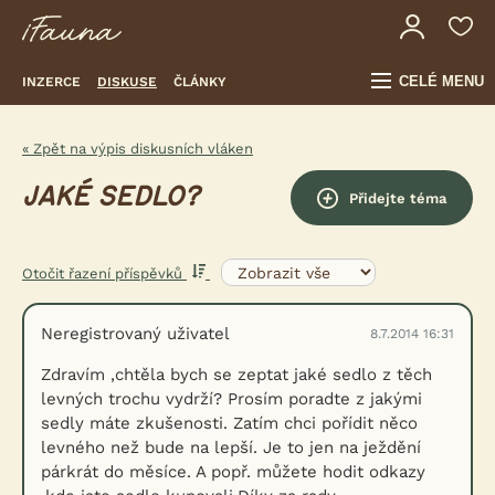
CELÉ MENU
INZERCE
DISKUSE
ČLÁNKY
« Zpět na výpis diskusních vláken
JAKÉ SEDLO?
Přidejte téma
Otočit řazení příspěvků
Neregistrovaný uživatel
8.7.2014 16:31
Zdravím ,chtěla bych se zeptat jaké sedlo z těch
levných trochu vydrží? Prosím poradte z jakými
sedly máte zkušenosti. Zatím chci pořídit něco
levného než bude na lepší. Je to jen na ježdění
párkrát do měsíce. A popř. můžete hodit odkazy