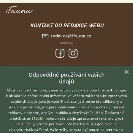
KONTAKT DO REDAKCE WEBU
redakce@ifauna.cz
nonstop
×
DOMOVSKÁ STRÁNKA
Odpovědné používání vašich
údajů
INZERCE
DISKUSE
My a naši partneři používáme soubory cookie a podobné technologie
k ukládání a zpřístupnění informací ve vašem zařízení a ke zpracování
ČLÁNKY
osobních údajů, jako je vaše IP adresa, jedinečné identifikátory a
údaje o prohlížení, pro personalizovanou reklamu a obsah, měření
O nás
reklamy a obsahu, analýzu publika a zlepšování služeb.
Dodavatelé
třetích stran (1866)
mohou vaše údaje zpracovávat také pro tyto i
Kontakt
Hledáte zvířecího kamaráda?
další účely, včetně používání přesných údajů o geolokaci a
Zdarma vám poradí
Možnosti zvýraznění inzerátů
charakteristik zařízení. Vaše volby se vztahují pouze na tento web.
VETERINÁŘ ONLINE