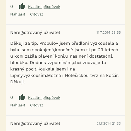
0
Kvalitní příspěvek
Nahlásit
Citovat
Neregistrovaný uživatel
11.7.2014 23:55
Děkuji za tip. Probulov jsem předloni vyzkoušela a
byla jsem spokojená,konečně jsem si po 23 letech
u koní zažila plavení koní.U nás není dostatečná
hloubka. Dodnes vzpomínám,chci znovu,je to
krásný pocit.Koukala jsem i na
Lipiny,vyzkouším.Možná i Holešickou tvrz na kočár.
Děkuji.
0
Kvalitní příspěvek
Nahlásit
Citovat
Neregistrovaný uživatel
21.7.2014 21:33