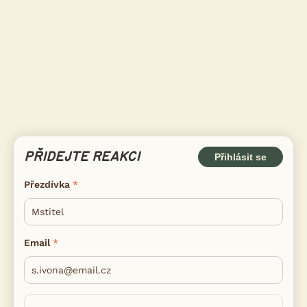
PŘIDEJTE REAKCI
Přihlásit se
Přezdívka
Email