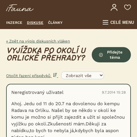
CELÉ MENU
INZERCE
DISKUSE
ČLÁNKY
« Zpět na výpis diskusních vláken
VYJÍŽDKA PO OKOLÍ U
Přidejte
ORLICKÉ PŘEHRADY?
téma
Otočit řazení příspěvků
Neregistrovaný uživatel
9.7.2014 15:28
Ahoj. Jedu od 11 do 20.7 na dovolenou do kempu
Radava na Orlíku. Našel by se někdo v okolí ke
komu je možno si přijít zajezdit a užít si společnou
vyjížku po okolí.Zkušenosti mám.Děkuji za
nabídku,to bych to nebyla já,kdybych byla aspon