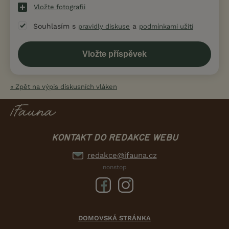
Vložte fotografii
Souhlasím s
a
pravidly diskuse
podmínkami užití
« Zpět na výpis diskusních vláken
KONTAKT DO REDAKCE WEBU
redakce@ifauna.cz
nonstop
DOMOVSKÁ STRÁNKA