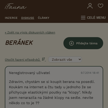
CELÉ MENU
INZERCE
DISKUSE
ČLÁNKY
« Zpět na výpis diskusních vláken
BERÁNEK
Přidejte téma
Otočit řazení příspěvků
Neregistrovaný uživatel
9.7.2014 18:41
Zdravim, chystám se si koupit berana na posedlí.
Koukám na internet a čtu tady u jednoho že se
přichycuje elastickými poutky na "klopy". Nikdy
jsem nenarazila na žádné klopy na sedle. nevíte
někdo co to je ??