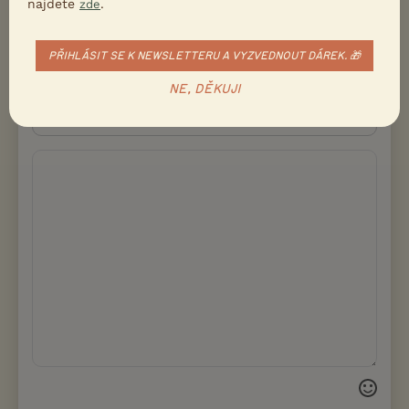
najdete
Přezdívka
.
zde
PŘIHLÁSIT SE K NEWSLETTERU A VYZVEDNOUT DÁREK. 🎁
Email
NE, DĚKUJI