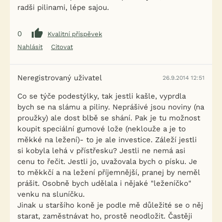
radši pilinami, lépe sajou.
0
Kvalitní příspěvek
Nahlásit
Citovat
Neregistrovaný uživatel
26.9.2014 12:51
Co se týče podestýlky, tak jestli kašle, vyprdla
bych se na slámu a piliny. Neprášivé jsou noviny (na
proužky) ale dost blbě se shání. Pak je tu možnost
koupit speciální gumové lože (neklouže a je to
měkké na ležení)- to je ale investice. Záleží jestli
si kobyla lehá v přístřesku? Jestli ne nemá asi
cenu to řečit. Jestli jo, uvažovala bych o písku. Je
to měkkčí a na ležení příjemnější, pranej by neměl
prášit. Osobně bych udělala i nějaké "leženíčko"
venku na sluníčku.
Jinak u staršího koně je podle mě důležité se o něj
starat, zaměstnávat ho, prostě neodložit. Častěji