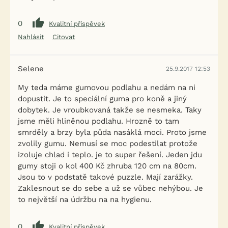
0
Kvalitní příspěvek
Nahlásit
Citovat
Selene
25.9.2017 12:53
My teda máme gumovou podlahu a nedám na ni
dopustit. Je to speciální guma pro koně a jiný
dobytek. Je vroubkovaná takže se nesmeka. Taky
jsme měli hliněnou podlahu. Hrozně to tam
smrděly a brzy byla půda nasáklá moci. Proto jsme
zvolily gumu. Nemusí se moc podestilat protože
izoluje chlad i teplo. je to super řešení. Jeden jdu
gumy stoji o kol 400 Kč zhruba 120 cm na 80cm.
Jsou to v podstatě takové puzzle. Mají zarážky.
Zaklesnout se do sebe a už se vůbec nehýbou. Je
to největší na údržbu na na hygienu.
0
Kvalitní příspěvek