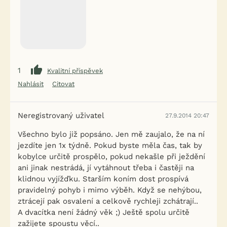
1
Kvalitní příspěvek
Nahlásit
Citovat
Neregistrovaný uživatel
27.9.2014 20:47
Všechno bylo již popsáno. Jen mě zaujalo, že na ní
jezdíte jen 1x týdně. Pokud byste měla čas, tak by
kobylce určitě prospělo, pokud nekašle při ježdění
ani jinak nestrádá, jí vytáhnout třeba i častěji na
klidnou vyjížďku. Starším koním dost prospívá
pravidelný pohyb i mimo výběh. Když se nehýbou,
ztrácejí pak osvalení a celkově rychleji zchátrají..
A dvacítka není žádný věk ;) Ještě spolu určitě
zažijete spoustu věcí..