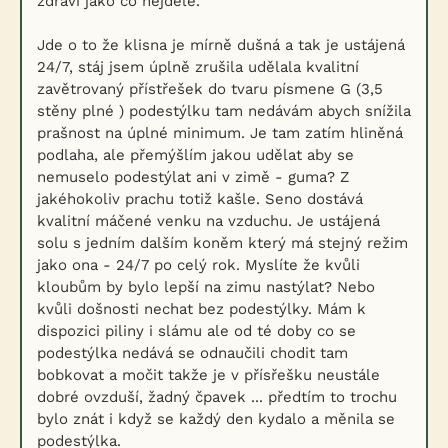
zdraví jako co nejdéle.
Jde o to že klisna je mírně dušná a tak je ustájená
24/7, stáj jsem úplně zrušila udělala kvalitní
zavětrovaný přístřešek do tvaru písmene G (3,5
stěny plné ) podestýlku tam nedávám abych snížila
prašnost na úplné minimum. Je tam zatím hliněná
podlaha, ale přemýšlím jakou udělat aby se
nemuselo podestýlat ani v zimě - guma? Z
jakéhokoliv prachu totiž kašle. Seno dostává
kvalitní máčené venku na vzduchu. Je ustájená
solu s jedním dalším koněm který má stejný režim
jako ona - 24/7 po celý rok. Myslíte že kvůli
kloubům by bylo lepší na zimu nastýlat? Nebo
kvůli došnosti nechat bez podestýlky. Mám k
dispozici piliny i slámu ale od té doby co se
podestýlka nedává se odnaučili chodit tam
bobkovat a močit takže je v přísřešku neustále
dobré ovzduší, žadný čpavek ... předtím to trochu
bylo znát i když se každý den kydalo a měnila se
podestýlka.