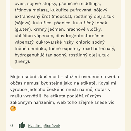
oves, sojové slupky, pšeničné middlings,
třtinová melasa, kukuřice pufrovaná, sójový
extrahovaný šrot (moučka), rostlinný olej a tuk
(sójový), kukuřice, pšenice, kukuřičný lepek
(gluten), krmný ječmen, hrachové vločky,
uhličitan vápenatý, dihydrogenfosforečnan
vápenatý, cukrovarské řízky, chlorid sodný,
lněné semínko, lněné expelery, oxid hořečnatý,
hydrogenuhličitan sodný, rostlinný olej a tuk
(lněný).
Moje osobní zkušenost - složení uvedené na webu
občas nemusí být stejné jako na etiketě. Kdysi mi
výrobce jednoho českého müsli na můj dotaz v
mailu vysvětlil, že etiketa podléhá různým
zákonným nařízením, web toho zřejmě snese víc
0
Kvalitní příspěvek