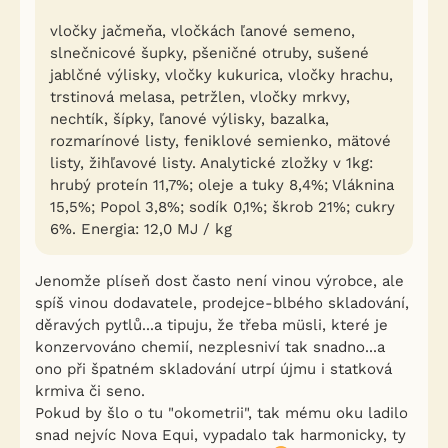
vločky jačmeňa, vločkách ľanové semeno,
slnečnicové šupky, pšeničné otruby, sušené
jablčné výlisky, vločky kukurica, vločky hrachu,
trstinová melasa, petržlen, vločky mrkvy,
nechtík, šípky, ľanové výlisky, bazalka,
rozmarínové listy, feniklové semienko, mätové
listy, žihľavové listy. Analytické zložky v 1kg:
hrubý proteín 11,7%; oleje a tuky 8,4%; Vláknina
15,5%; Popol 3,8%; sodík 0,1%; škrob 21%; cukry
6%. Energia: 12,0 MJ / kg
Jenomže plíseň dost často není vinou výrobce, ale
spíš vinou dodavatele, prodejce-blbého skladování,
děravých pytlů...a tipuju, že třeba müsli, které je
konzervováno chemií, nezplesniví tak snadno...a
ono při špatném skladování utrpí újmu i statková
krmiva či seno.
Pokud by šlo o tu "okometrii", tak mému oku ladilo
snad nejvíc Nova Equi, vypadalo tak harmonicky, ty