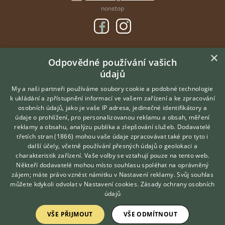
nonstop
×
DOMOVSKÁ STRÁNKA
Odpovědné používání vašich
údajů
INZERCE
DISKUSE
My a naši partneři používáme soubory cookie a podobné technologie
k ukládání a zpřístupnění informací ve vašem zařízení a ke zpracování
ČLÁNKY
osobních údajů, jako je vaše IP adresa, jedinečné identifikátory a
údaje o prohlížení, pro personalizovanou reklamu a obsah, měření
O nás
reklamy a obsahu, analýzu publika a zlepšování služeb.
Dodavatelé
třetích stran (1866)
mohou vaše údaje zpracovávat také pro tyto i
Kontakt
Hledáte zvířecího kamaráda?
další účely, včetně používání přesných údajů o geolokaci a
Zdarma vám poradí
Možnosti zvýraznění inzerátů
charakteristik zařízení. Vaše volby se vztahují pouze na tento web.
VETERINÁŘ ONLINE
Podmínky užití
Někteří dodavatelé mohou místo souhlasu spoléhat na oprávněný
KONZULTOVAT S
zájem; máte právo vznést námitku v
Nastavení reklamy
. Svůj souhlas
Zpracování osobních údajů
VETERINÁŘEM
můžete kdykoli odvolat v
Nastavení cookies
.
Zásady ochrany osobních
údajů
Přihlášení
VŠE PŘIJMOUT
VŠE ODMÍTNOUT
Registrace