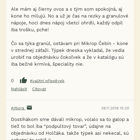
Ale mám aj čierny ovos a s tým som spokojná, aj
kone ho milujú. No a už je čas na rezky a granulové
nápoje, hoci dnes nápoj všetci ohrdli, každý odpil
iba trošku, pche!
Čo sa týka granúl, ostávam pri Mikrop Čebín - kone
v strednej záťaži. Týpek dneska vykladal, že vedia
urobiť na objednávku čokoľvek a že v katalógu sú
iba bežné krmivá, špeciality nie.
0
Kvalitní příspěvek
Nahlásit
Citovat
Arbora
28.11.2018 15:20
Dostihákom sme dávali mikrop, volalo sa to galop a
tiež to bol iba “podpultový tovar”, údajne na
objednávku od Holčáka. takže týpek asi nekecal, sú