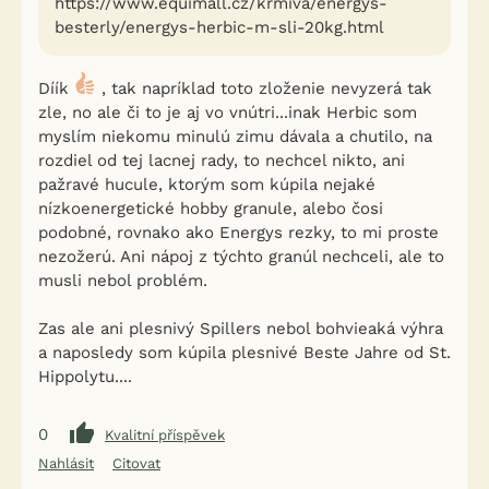
https://www.equimall.cz/krmiva/energys-
besterly/energys-herbic-m-sli-20kg.html
Díík
, tak napríklad toto zloženie nevyzerá tak
zle, no ale či to je aj vo vnútri...inak Herbic som
myslím niekomu minulú zimu dávala a chutilo, na
rozdiel od tej lacnej rady, to nechcel nikto, ani
pažravé hucule, ktorým som kúpila nejaké
nízkoenergetické hobby granule, alebo čosi
podobné, rovnako ako Energys rezky, to mi proste
nezožerú. Ani nápoj z týchto granúl nechceli, ale to
musli nebol problém.
Zas ale ani plesnivý Spillers nebol bohvieaká výhra
a naposledy som kúpila plesnivé Beste Jahre od St.
Hippolytu....
0
Kvalitní příspěvek
Nahlásit
Citovat