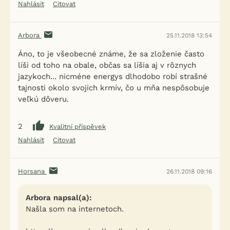
Nahlásit
Citovat
Arbora
25.11.2018 13:54
Áno, to je všeobecné známe, že sa zloženie často
líši od toho na obale, občas sa líšia aj v rôznych
jazykoch... nicméne energys dlhodobo robí strašné
tajnosti okolo svojich krmív, čo u mňa nespôsobuje
veľkú dôveru.
2
Kvalitní příspěvek
Nahlásit
Citovat
Horsana
26.11.2018 09:16
Arbora napsal(a):
Našla som na internetoch.