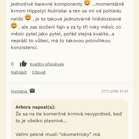
jednotlivé barevné komponenty
...momentálně
krmím Hippolyt Nutristar a ten se mi od pohledu
nelíbí
, je to takové jednotvárně hnědozelené
, ale zas složení fajn a za ty tři roky měsíc co
měsíc pytel jako pytel, pořád stejná kvalita...a
nepráší to vůbec, má to takovou polovlhkou
konzistenci.
0
Kvalitní příspěvek
Nahlásit
Citovat
Horsana
27.11.2018 21:51
Arbora napsal(a):
Že sa na tie komerčné krmivá nevyprdneš, keď
to je všetko plesnivé...
Veľmi pekné musli “okometricky” má