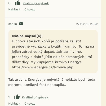
0
Kvalitní příspěvek
Nahlásit
Citovat
canka
22.11.2018 23:52
IvoSpa napsal(a):
U chovz starších koňů je potřeba zajistit
pravidelné vycházky a kvalitní krmivo. To má na
jejich zdraví velký dopad. Jak sami víme,
procházky a dobré jídlo na nás samotných umí
dělat divy. My kupujeme krmivo Energys
https://www.energys.cz/krmiva.php
Tak zrovna Energys je největší šmejd..to bych teda
starému koníkovi fakt nekoupila..
1
Kvalitní příspěvek
Nahlásit
Citovat