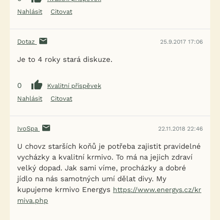
Nahlásit
Citovat
Dotaz
25.9.2017 17:06
Je to 4 roky stará diskuze.
0
Kvalitní příspěvek
Nahlásit
Citovat
IvoSpa
22.11.2018 22:46
U chovz starších koňů je potřeba zajistit pravidelné
vycházky a kvalitní krmivo. To má na jejich zdraví
velký dopad. Jak sami víme, procházky a dobré
jídlo na nás samotných umí dělat divy. My
kupujeme krmivo Energys
https://www.energys.cz/kr
miva.php