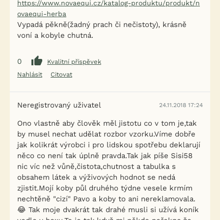
https://www.novaequi.cz/katalog-produktu/produkt/n
ovaequi-herba
Vypadá pěkně(žadný prach či nečistoty), krásně
voní a kobyle chutná.
0
Kvalitní příspěvek
Nahlásit
Citovat
Neregistrovaný uživatel
24.11.2018 17:24
Ono vlastně aby člověk měl jistotu co v tom je,tak
by musel nechat udělat rozbor vzorku.Víme dobře
jak kolikrát výrobci i pro lidskou spotřebu deklarují
něco co není tak úplně pravda.Tak jak píše Sisi58
nic víc než vůně,čistota,chutnost a tabulka s
obsahem látek a výživových hodnot se nedá
zjistit.Mojí koby půl druhého týdne vesele krmím
nechtěně "cizí" Pavo a koby to ani nereklamovala.
😂 Tak moje dvakrát tak drahé musli si užívá koník