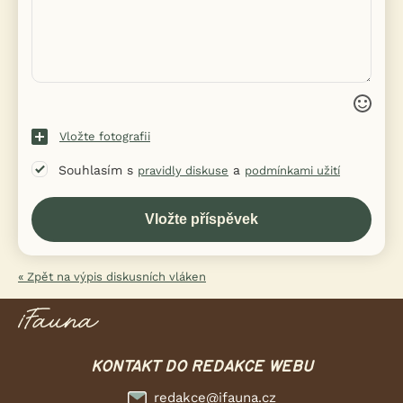
Vložte fotografii
Souhlasím s
a
pravidly diskuse
podmínkami užití
« Zpět na výpis diskusních vláken
KONTAKT DO REDAKCE WEBU
redakce@ifauna.cz