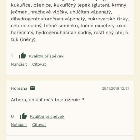
kukuřice, pšenice, kukuřičný lepek (gluten), krmný
ječmen, hrachové vločky, uhličitan vápenatý,
dihydrogenfosforečnan vápenatý, cukrovarské řízky,
chlorid sodný, lněné semínko, lněné expelery, oxid
hořečnatý, hydrogenuhličitan sodný, rostlinný olej a
tuk (lněný).
1
Kvalitní příspěvek
Nahlásit
Citovat
Horsana
25.11.2018 12:51
Arbora, odkiaľ máš to zloženie ?
0
Kvalitní příspěvek
Nahlásit
Citovat