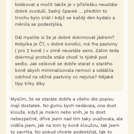
bobkovat a močit takže je v přísřešku neustále
dobré ovzduší, žadný čpavek ... předtím to
trochu bylo znát i když se každý den kydalo a
měnila se podestýlka.
Dál myslíte si že je dobré dokrmovat jádrem?
Kobylka je ČT, v dobré kondici, má 1ha pastviny
( pro 2 koně ) v zimě neustále seno. Zatím teda
dokrmuji protože stále chodí 1x týdně pod
sedlo. Jak celkově se dobře starat o starého
koně abych minimalizovala nemoci a oddálila
odchod na věčné pastviny co nejvíce? Nějaké
tipy triky díky
Myslím, že se staráte dobře a všeho dle popisu
mají dostatek. No gumu bych nedávala, ona dost
klouže, když je mokro nebo sníh, je to dost
nebezpečné, dříve jsem nad tím taky uvažovala, ale
viděla jsem, jak na tom ty koně kloužou, tak jsem
to zavrhla. No pokud chcete podestýlat, tak to