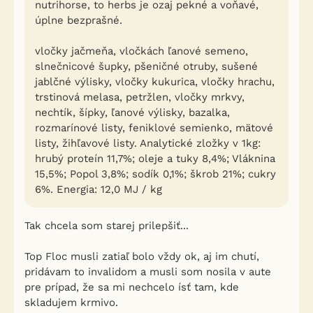
nutrihorse, to herbs je ozaj pekné a voňavé,
úplne bezprašné.
vločky jačmeňa, vločkách ľanové semeno,
slnečnicové šupky, pšeničné otruby, sušené
jablčné výlisky, vločky kukurica, vločky hrachu,
trstinová melasa, petržlen, vločky mrkvy,
nechtík, šípky, ľanové výlisky, bazalka,
rozmarínové listy, feniklové semienko, mätové
listy, žihľavové listy. Analytické zložky v 1kg:
hrubý proteín 11,7%; oleje a tuky 8,4%; Vláknina
15,5%; Popol 3,8%; sodík 0,1%; škrob 21%; cukry
6%. Energia: 12,0 MJ / kg
Tak chcela som starej prilepšiť...
Top Floc musli zatiaľ bolo vždy ok, aj im chutí,
pridávam to invalidom a musli som nosila v aute
pre prípad, že sa mi nechcelo ísť tam, kde
skladujem krmivo.