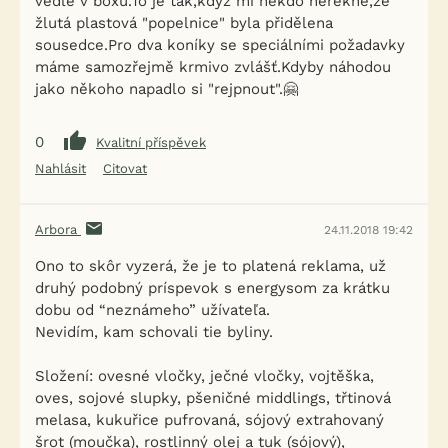
vedle v boxu.To je tak,když mi někdo neřekne,že
žlutá plastová "popelnice" byla přidělena
sousedce.Pro dva koníky se speciálními požadavky
máme samozřejmě krmivo zvlášť.Kdyby náhodou
jako někoho napadlo si "rejpnout".🤗
0
Kvalitní příspěvek
Nahlásit
Citovat
Arbora
24.11.2018 19:42
Ono to skôr vyzerá, že je to platená reklama, už
druhý podobný príspevok s energysom za krátku
dobu od “neznámeho” užívateľa.
Nevidím, kam schovali tie byliny.
Složení: ovesné vločky, ječné vločky, vojtěška,
oves, sojové slupky, pšeničné middlings, třtinová
melasa, kukuřice pufrovaná, sójový extrahovaný
šrot (moučka), rostlinný olej a tuk (sójový),