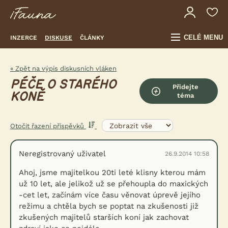
CELÉ MENU
INZERCE
DISKUSE
ČLÁNKY
« Zpět na výpis diskusních vláken
PÉČE O STARÉHO
Přidejte
KONĚ
téma
Otočit řazení příspěvků
Neregistrovaný uživatel
26.9.2014 10:58
Ahoj, jsme majitelkou 20ti leté klisny kterou mám
už 10 let, ale jelikož už se přehoupla do maxických
-cet let, začínám více času věnovat úprevě jejího
režimu a chtěla bych se poptat na zkušenosti již
zkušených majitelů starších koní jak zachovat