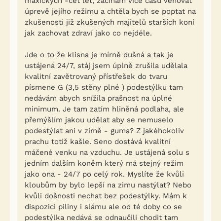
maxických -cet let, začínám více času věnovat
úprevě jejího režimu a chtěla bych se poptat na
zkušenosti již zkušených majitelů starších koní
jak zachovat zdraví jako co nejdéle.
Jde o to že klisna je mírně dušná a tak je
ustájená 24/7, stáj jsem úplně zrušila udělala
kvalitní zavětrovaný přístřešek do tvaru
písmene G (3,5 stěny plné ) podestýlku tam
nedávám abych snížila prašnost na úplné
minimum. Je tam zatím hliněná podlaha, ale
přemýšlím jakou udělat aby se nemuselo
podestýlat ani v zimě - guma? Z jakéhokoliv
prachu totiž kašle. Seno dostává kvalitní
máčené venku na vzduchu. Je ustájená solu s
jedním dalším koněm který má stejný režim
jako ona - 24/7 po celý rok. Myslíte že kvůli
kloubům by bylo lepší na zimu nastýlat? Nebo
kvůli došnosti nechat bez podestýlky. Mám k
dispozici piliny i slámu ale od té doby co se
podestýlka nedává se odnaučili chodit tam