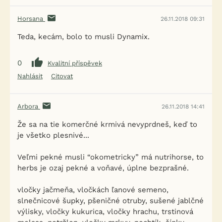
Horsana
26.11.2018 09:31
Teda, kecám, bolo to musli Dynamix.
0
Kvalitní příspěvek
Nahlásit
Citovat
Arbora
26.11.2018 14:41
Že sa na tie komerčné krmivá nevyprdneš, keď to
je všetko plesnivé...
Veľmi pekné musli “okometricky” má nutrihorse, to
herbs je ozaj pekné a voňavé, úplne bezprašné.
vločky jačmeňa, vločkách ľanové semeno,
slnečnicové šupky, pšeničné otruby, sušené jablčné
výlisky, vločky kukurica, vločky hrachu, trstinová