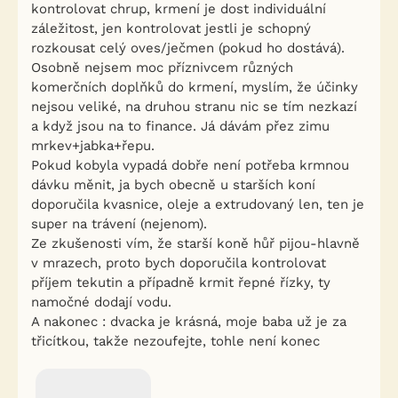
kontrolovat chrup, krmení je dost individuální
záležitost, jen kontrolovat jestli je schopný
rozkousat celý oves/ječmen (pokud ho dostává).
Osobně nejsem moc příznivcem různých
komerčních doplňků do krmení, myslím, že účinky
nejsou veliké, na druhou stranu nic se tím nezkazí
a když jsou na to finance. Já dávám přez zimu
mrkev+jabka+řepu.
Pokud kobyla vypadá dobře není potřeba krmnou
dávku měnit, ja bych obecně u starších koní
doporučila kvasnice, oleje a extrudovaný len, ten je
super na trávení (nejenom).
Ze zkušenosti vím, že starší koně hůř pijou-hlavně
v mrazech, proto bych doporučila kontrolovat
příjem tekutin a případně krmit řepné řízky, ty
namočné dodají vodu.
A nakonec : dvacka je krásná, moje baba už je za
třicítkou, takže nezoufejte, tohle není konec