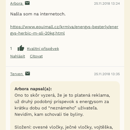
Arbora
25.11.2018 13:24
Našla som na internetoch.
https://www.equimall.cz/krmiva/energys-besterly/ener
gys-herbic-m-sli-20kg.html
1
Kvalitní příspěvek
Nahlásit
Citovat
Terven
25.11.2018 13:35
Arbora napsal(a):
Ono to skôr vyzerá, že je to platená reklama,
už druhý podobný príspevok s energysom za
krátku dobu od “neznámeho” užívateľa.
Nevidím, kam schovali tie byliny.
Složení: ovesné vločky, ječné vločky, vojtěška,