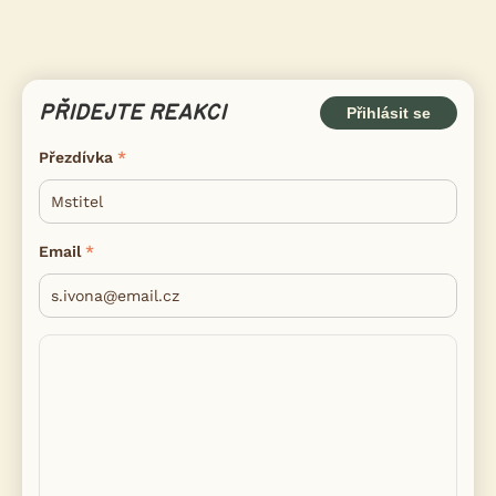
PŘIDEJTE REAKCI
Přihlásit se
Přezdívka
Email