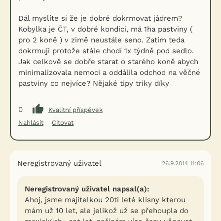
Dál myslíte si že je dobré dokrmovat jádrem?
Kobylka je ČT, v dobré kondici, má 1ha pastviny (
pro 2 koně ) v zimě neustále seno. Zatím teda
dokrmuji protože stále chodí 1x týdně pod sedlo.
Jak celkově se dobře starat o starého koně abych
minimalizovala nemoci a oddálila odchod na věčné
pastviny co nejvíce? Nějaké tipy triky díky
0
Kvalitní příspěvek
Nahlásit
Citovat
Neregistrovaný uživatel
26.9.2014 11:06
Neregistrovaný uživatel napsal(a):
Ahoj, jsme majitelkou 20ti leté klisny kterou
mám už 10 let, ale jelikož už se přehoupla do