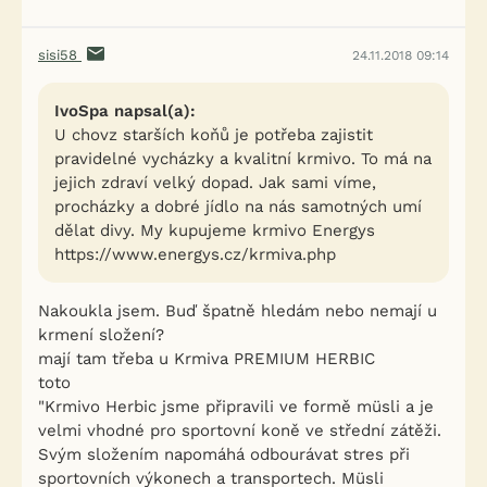
sisi58
24.11.2018 09:14
IvoSpa napsal(a):
U chovz starších koňů je potřeba zajistit
pravidelné vycházky a kvalitní krmivo. To má na
jejich zdraví velký dopad. Jak sami víme,
procházky a dobré jídlo na nás samotných umí
dělat divy. My kupujeme krmivo Energys
https://www.energys.cz/krmiva.php
Nakoukla jsem. Buď špatně hledám nebo nemají u
krmení složení?
mají tam třeba u Krmiva PREMIUM HERBIC
toto
"Krmivo Herbic jsme připravili ve formě müsli a je
velmi vhodné pro sportovní koně ve střední zátěži.
Svým složením napomáhá odbourávat stres při
sportovních výkonech a transportech. Müsli