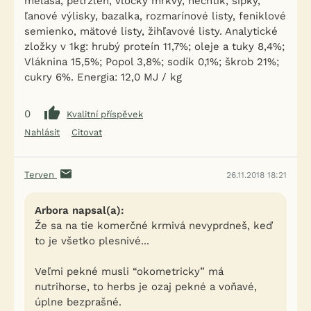
melasa, petržlen, vločky mrkvy, nechtík, šípky,
ľanové výlisky, bazalka, rozmarínové listy, feniklové
semienko, mätové listy, žihľavové listy. Analytické
zložky v 1kg: hrubý proteín 11,7%; oleje a tuky 8,4%;
Vláknina 15,5%; Popol 3,8%; sodík 0,1%; škrob 21%;
cukry 6%. Energia: 12,0 MJ / kg
0
Kvalitní příspěvek
Nahlásit
Citovat
Terven
26.11.2018 18:21
Arbora napsal(a):
Že sa na tie komerčné krmivá nevyprdneš, keď
to je všetko plesnivé...
Veľmi pekné musli “okometricky” má
nutrihorse, to herbs je ozaj pekné a voňavé,
úplne bezprašné.