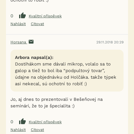
ochotní to robiť :)
0
Kvalitní příspěvek
Nahlásit
Citovat
Horsana
29.11.2018 20:29
Arbora napsal(a):
Dostihákom sme dávali mikrop, volalo sa to
galop a tiež to bol iba “podpultový tovar”,
údajne na objednávku od Holčáka. takže týpek
asi nekecal, sú ochotní to robiť :)
Jo, aj dnes to prezentovali v Bešeňovej na
seminári, že to je špecialita :)
0
Kvalitní příspěvek
Nahlásit
Citovat