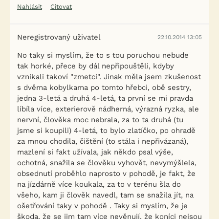
Nahlásit
Citovat
Neregistrovaný uživatel
22.10.2014 13:05
No taky si myslím, že to s tou poruchou nebude
tak horké, přece by dál nepřipouštěli, kdyby
vznikali takoví "zmetci". Jinak měla jsem zkušenost
s dvěma kobylkama po tomto hřebci, obě sestry,
jedna 3-letá a druhá 4-letá, ta první se mi pravda
líbíla více, exterierově nádherná, výrazná ryzka, ale
nervní, člověka moc nebrala, za to ta druhá (tu
jsme si koupili) 4-letá, to bylo zlatíčko, po ohradě
za mnou chodila, čištění (to stála i nepřivázaná),
mazlení si fakt užívala, jak někdo psal výše,
ochotná, snažila se člověku vyhovět, nevymýšlela,
obsednutí proběhlo naprosto v pohodě, je fakt, že
na jízdárně více koukala, za to v terénu šla do
všeho, kam ji člověk navedl, tam se snažila jít, na
ošetřování taky v pohodě . Taky si myslím, že je
škoda, že se jim tam více nevěnují, že koníci nejsou