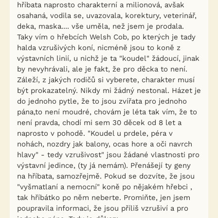
hříbata naprosto charakterní a milionová, avšak
osahaná, vodila se, uvazovala, korektury, veterinář,
deka, maska.... vše uměla, než jsem je prodala.
Taky vím o hřebcích Welsh Cob, po kterých je tady
halda vzrušivých koní, nicméně jsou to koně z
výstavních linií, u nichž je ta "koudel" žádoucí, jinak
by nevyhrávali, ale je fakt, že pro děcka to není.
Záleží, z jakých rodičů si vyberete, charakter musí
být prokazatelný. Nikdy mi žádný nestonal. Házet je
do jednoho pytle, že to jsou zvířata pro jednoho
pána,to není moudré, chovám je léta tak vím, že to
není pravda, chodí mi sem 30 děcek od 8 let a
naprosto v pohodě. "Koudel u prdele, péra v
nohách, nozdry jak balony, ocas hore a oči navrch
hlavy" - tedy vzrušivost" jsou žádané vlastnosti pro
výstavní jedince, (ty já nemám). Přenášejí ty geny
na hříbata, samozřejmě. Pokud se dozvíte, že jsou
"vyšmatlaní a nemocní" koně po nějakém hřebci ,
tak hříbátko po něm neberte. Promiňte, jen jsem
poupravila informaci, že jsou příliš vzrušiví a pro