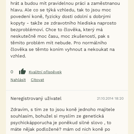
hrát a budou mít pravidelnou práci a zaměstnanou
hlavu. Ale co se týká vzhledu, tak to jsou moc
povedení koně, fyzicky dosti odolní s dobrými
kopyty - takže ze zdravotního hlediska naprosto
bezproblémoví. Chce to člověka, který má
neskutečně moc času, moc zkušeností, pak s
těmito problém mít nebude. Pro normálního
člověka se těmto koním vyhnout a nekoukat na
vzhled.
0
Kvalitní příspěvek
Nahlásit
Citovat
Neregistrovaný uživatel
21.10.2014 18:20
Zdravím, s tím ze to jsou koně jednoho majitele
souhlasím, bohužel si myslím ze genetická
psychickápporucha je poněkud silné slovo , to
máte nějak podložené? mám od nich koně po