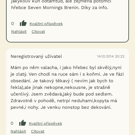
jakýkoliv kůň odtamtud, ale zejména potomci
hřebce Seven Mornings Brenin. Díky za info.
0
Kvalitní příspěvek
Nahlásit
Citovat
Neregistrovaný uživatel
14.10.2014 20:22
Mám po něm valacha, i jako hřebec byl skvělý,nyní
je zlatý. Ven chodí na ruce sám i s koňmi. Je ve fázi
obsedání. Je takový těkavý ( nevím jak bych to
řekla),ale jinak nekopne,nekousne, je strašně
učenlivý. Jsem zvědavá,jaký bude pod sedlem.
Zdravotně v pohodě, netrpí neduhami,kopyta má
pevné,i nohy. Je venku nonstop bez dekování.
0
Kvalitní příspěvek
Nahlásit
Citovat