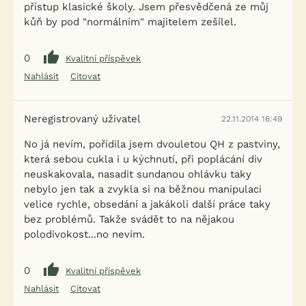
přístup klasické školy. Jsem přesvědčená ze můj
kůň by pod "normálním" majitelem zešílel.
0
Kvalitní příspěvek
Nahlásit
Citovat
Neregistrovaný uživatel
22.11.2014 16:49
No já nevím, pořídila jsem dvouletou QH z pastviny,
která sebou cukla i u kýchnutí, při poplácání div
neuskakovala, nasadit sundanou ohlávku taky
nebylo jen tak a zvykla si na běžnou manipulaci
velice rychle, obsedání a jakákoli další práce taky
bez problémů. Takže svádět to na nějakou
polodivokost...no nevím.
0
Kvalitní příspěvek
Nahlásit
Citovat