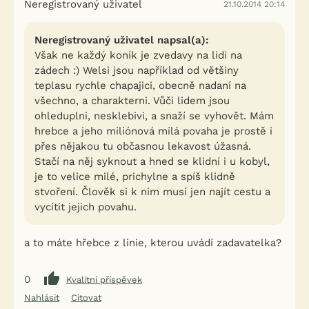
Neregistrovaný uživatel
21.10.2014 20:14
Neregistrovaný uživatel napsal(a):
Však ne každý konik je zvedavy na lidi na
zádech :) Welsi jsou například od většiny
teplasu rychle chapajici, obecně nadaní na
všechno, a charakterni. Vůči lidem jsou
ohleduplni, nesklebivi, a snaží se vyhovět. Mám
hrebce a jeho miliónová milá povaha je prostě i
přes nějakou tu občasnou lekavost úžasná.
Stačí na něj syknout a hned se klidní i u kobyl,
je to velice milé, prichylne a spíš klidně
stvoření. Člověk si k nim musí jen najít cestu a
vycítit jejich povahu.
a to máte hřebce z linie, kterou uvádí zadavatelka?
0
Kvalitní příspěvek
Nahlásit
Citovat