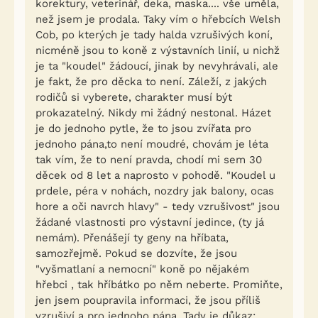
korektury, veterinář, deka, maska.... vše uměla,
než jsem je prodala. Taky vím o hřebcích Welsh
Cob, po kterých je tady halda vzrušivých koní,
nicméně jsou to koně z výstavních linií, u nichž
je ta "koudel" žádoucí, jinak by nevyhrávali, ale
je fakt, že pro děcka to není. Záleží, z jakých
rodičů si vyberete, charakter musí být
prokazatelný. Nikdy mi žádný nestonal. Házet
je do jednoho pytle, že to jsou zvířata pro
jednoho pána,to není moudré, chovám je léta
tak vím, že to není pravda, chodí mi sem 30
děcek od 8 let a naprosto v pohodě. "Koudel u
prdele, péra v nohách, nozdry jak balony, ocas
hore a oči navrch hlavy" - tedy vzrušivost" jsou
žádané vlastnosti pro výstavní jedince, (ty já
nemám). Přenášejí ty geny na hříbata,
samozřejmě. Pokud se dozvíte, že jsou
"vyšmatlaní a nemocní" koně po nějakém
hřebci , tak hříbátko po něm neberte. Promiňte,
jen jsem poupravila informaci, že jsou příliš
vzrušiví a pro jednoho pána. Tady je důkaz: