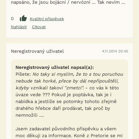
napsáno, že jsou bojácní / nervózní ... Tak nevím ...
0
Kvalitní příspěvek
Nahlásit
Citovat
Neregistrovaný uživatel
4.11.2014 20:45
Neregistrovaný uživatel napsal(a):
Píšete:
No taky si myslím, že to s tou poruchou
nebude tak horké, přece by dál nepřipouštěli,
kdyby vznikali takoví "zmetci".
- co vás k této
úvaze vede ??? Pokud je poptávka, tak je i
nabídka a jestliže se potomky tohoto zřejmě
drahého hřebce daří prodávat, tak proč by
nemnožili ....
Jsem zadavatel původního příspěvku a všem
moc děkuji za informace. Koně z Pretorie se mi