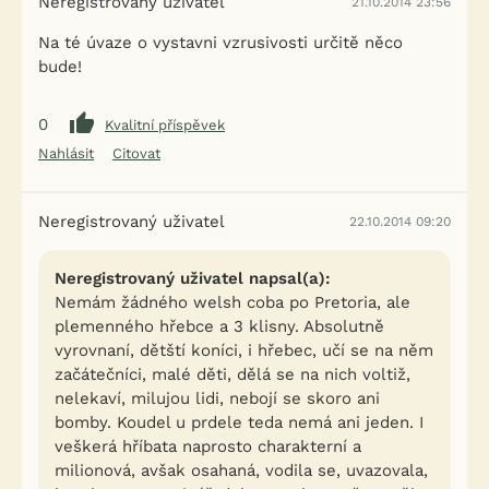
Neregistrovaný uživatel
21.10.2014 23:56
Na té úvaze o vystavni vzrusivosti určitě něco
bude!
0
Kvalitní příspěvek
Nahlásit
Citovat
Neregistrovaný uživatel
22.10.2014 09:20
Neregistrovaný uživatel napsal(a):
Nemám žádného welsh coba po Pretoria, ale
plemenného hřebce a 3 klisny. Absolutně
vyrovnaní, dětští koníci, i hřebec, učí se na něm
začátečníci, malé děti, dělá se na nich voltiž,
nelekaví, milujou lidi, nebojí se skoro ani
bomby. Koudel u prdele teda nemá ani jeden. I
veškerá hříbata naprosto charakterní a
milionová, avšak osahaná, vodila se, uvazovala,