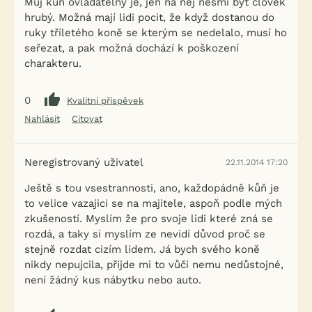
Můj kůň ovladatelný je, jen na něj nesmí být člověk
hrubý. Možná mají lidi pocit, že když dostanou do
ruky tříletého koně se kterým se nedelalo, musí ho
seřezat, a pak možná dochází k poškození
charakteru.
0
Kvalitní příspěvek
Nahlásit
Citovat
Neregistrovaný uživatel
22.11.2014 17:20
Ještě s tou vsestrannosti, ano, každopádně kůň je
to velice vazajici se na majitele, aspoň podle mých
zkušeností. Myslím že pro svoje lidi které zná se
rozdá, a taky si myslím ze nevidí důvod proč se
stejně rozdat cizím lidem. Já bych svého koně
nikdy nepujcila, přijde mi to vůči nemu nedůstojné,
není žádný kus nábytku nebo auto.