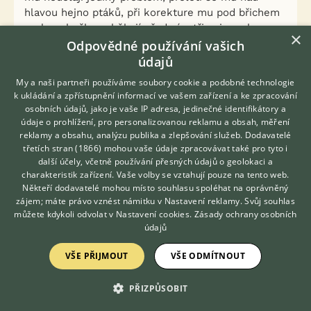
hlavou hejno ptáků, při korekture mu pod břichem
proleze kočka, a běhají před ním tři psi a nehne se.
×
Za to když se někdo najednou zjeví zleva rychle
Odpovědné používání vašich
otevřenými dveřmi které nikdy otevrene neviděl,
údajů
splasil se. Hned druhý den ale kolem těch
My a naši partneři používáme soubory cookie a podobné technologie
otevřených dveří šel a byl skoro úplně v klidu a od
k ukládání a zpřístupnění informací ve vašem zařízení a ke zpracování
té doby je to normální. Tím chci říct, že je to asi
osobních údajů, jako je vaše IP adresa, jedinečné identifikátory a
dost o tom zvykani si, a přístupu lidí. Každopádně
údaje o prohlížení, pro personalizovanou reklamu a obsah, měření
jeho rodiče jsou import, maminka je krví wales,
reklamy a obsahu, analýzu publika a zlepšování služeb.
Dodavatelé
třetích stran (1866)
mohou vaše údaje zpracovávat také pro tyto i
zapsána v hlavní plemenne knize a thomas tuším i
Hledáte zvířecího kamaráda?
další účely, včetně používání přesných údajů o geolokaci a
Zdarma vám poradí
nějakou sportovní výkonnost prokázal. Tím chci
charakteristik zařízení. Vaše volby se vztahují pouze na tento web.
VETERINÁŘ ONLINE
říct, že kdyby byli totální mešuge, asi by na výstavě
Někteří dodavatelé mohou místo souhlasu spoléhat na oprávněný
v takovém ruchu neobstáli. Buď jak buď, citlivost
KONZULTOVAT S
zájem; máte právo vznést námitku v
Nastavení reklamy
. Svůj souhlas
VETERINÁŘEM
se jim odparat nedá, má to svá plus i mínus :)
můžete kdykoli odvolat v
Nastavení cookies
.
Zásady ochrany osobních
údajů
0
Kvalitní příspěvek
VŠE PŘIJMOUT
VŠE ODMÍTNOUT
Nahlásit
Citovat
PŘIZPŮSOBIT
Neregistrovaný uživatel
23.11.2014 16:42