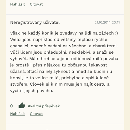
Nahlásit
Citovat
Neregistrovaný uživatel
21.10.2014 20:11
Však ne každý konik je zvedavy na lidi na zádech :)
Welsi jsou například od většiny teplasu rychle
chapajici, obecně nadaní na všechno, a charakterni.
Vůči lidem jsou ohleduplni, nesklebivi, a snaží se
vyhovět. Mám hrebce a jeho miliónová milá povaha
je prostě i přes nějakou tu občasnou lekavost
úžasná. Stačí na něj syknout a hned se klidní i u
kobyl, je to velice milé, prichylne a spíš klidně
stvoření. Člověk si k nim musí jen najít cestu a
vycítit jejich povahu.
0
Kvalitní příspěvek
Nahlásit
Citovat