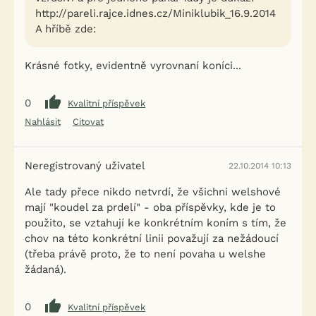
http://pareli.rajce.idnes.cz/Miniklubik_16.9.2014
A hříbě zde:
Krásné fotky, evidentně vyrovnaní koníci...
0
Kvalitní příspěvek
Nahlásit
Citovat
Neregistrovaný uživatel
22.10.2014 10:13
Ale tady přece nikdo netvrdí, že všichni welshové
mají "koudel za prdelí" - oba příspěvky, kde je to
použito, se vztahují ke konkrétním koním s tím, že
chov na této konkrétní linii považují za nežádoucí
(třeba právě proto, že to není povaha u welshe
žádaná).
0
Kvalitní příspěvek