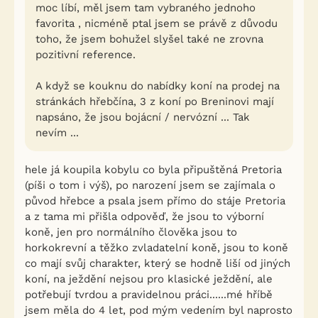
moc líbí, měl jsem tam vybraného jednoho
favorita , nicméně ptal jsem se právě z důvodu
toho, že jsem bohužel slyšel také ne zrovna
pozitivní reference.
A když se kouknu do nabídky koní na prodej na
stránkách hřebčína, 3 z koní po Breninovi mají
napsáno, že jsou bojácní / nervózní ... Tak
nevím ...
hele já koupila kobylu co byla připuštěná Pretoria
(píši o tom i výš), po narození jsem se zajímala o
původ hřebce a psala jsem přímo do stáje Pretoria
a z tama mi přišla odpověď, že jsou to výborní
koně, jen pro normálního člověka jsou to
horkokrevní a těžko zvladatelní koně, jsou to koně
co mají svůj charakter, který se hodně liší od jiných
koní, na ježdění nejsou pro klasické ježdění, ale
potřebují tvrdou a pravidelnou práci......mé hříbě
jsem měla do 4 let, pod mým vedením byl naprosto