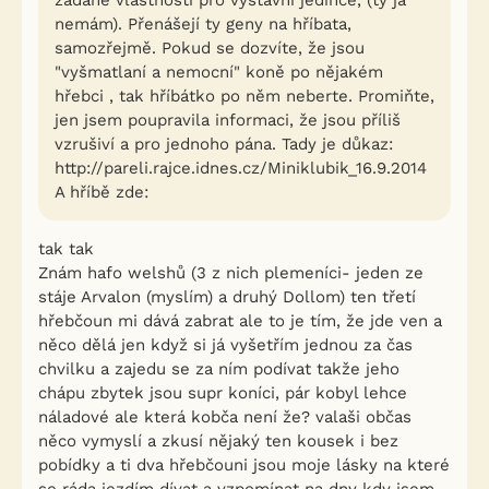
žádané vlastnosti pro výstavní jedince, (ty já
nemám). Přenášejí ty geny na hříbata,
samozřejmě. Pokud se dozvíte, že jsou
"vyšmatlaní a nemocní" koně po nějakém
hřebci , tak hříbátko po něm neberte. Promiňte,
jen jsem poupravila informaci, že jsou příliš
vzrušiví a pro jednoho pána. Tady je důkaz:
http://pareli.rajce.idnes.cz/Miniklubik_16.9.2014
A hříbě zde:
tak tak
Znám hafo welshů (3 z nich plemeníci- jeden ze
stáje Arvalon (myslím) a druhý Dollom) ten třetí
hřebčoun mi dává zabrat ale to je tím, že jde ven a
něco dělá jen když si já vyšetřím jednou za čas
chvilku a zajedu se za ním podívat takže jeho
chápu zbytek jsou supr koníci, pár kobyl lehce
náladové ale která kobča není že? valaši občas
něco vymyslí a zkusí nějaký ten kousek i bez
pobídky a ti dva hřebčouni jsou moje lásky na které