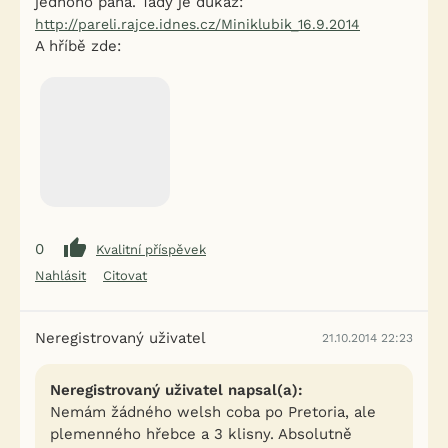
jednoho pána. Tady je důkaz:
http://pareli.rajce.idnes.cz/Miniklubik_16.9.2014
A hříbě zde:
0
Kvalitní příspěvek
Nahlásit
Citovat
Neregistrovaný uživatel
21.10.2014 22:23
Neregistrovaný uživatel napsal(a):
Nemám žádného welsh coba po Pretoria, ale
plemenného hřebce a 3 klisny. Absolutně