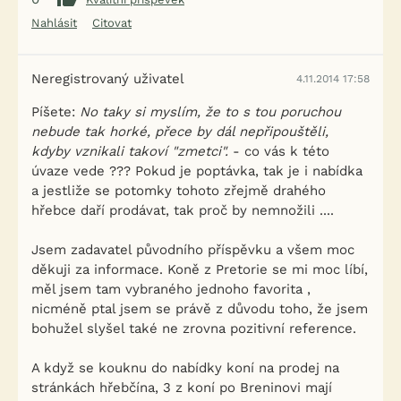
Nahlásit
Citovat
Neregistrovaný uživatel
4.11.2014 17:58
Píšete:
No taky si myslím, že to s tou poruchou
nebude tak horké, přece by dál nepřipouštěli,
kdyby vznikali takoví "zmetci".
- co vás k této
úvaze vede ??? Pokud je poptávka, tak je i nabídka
a jestliže se potomky tohoto zřejmě drahého
hřebce daří prodávat, tak proč by nemnožili ....
Jsem zadavatel původního příspěvku a všem moc
děkuji za informace. Koně z Pretorie se mi moc líbí,
měl jsem tam vybraného jednoho favorita ,
nicméně ptal jsem se právě z důvodu toho, že jsem
bohužel slyšel také ne zrovna pozitivní reference.
A když se kouknu do nabídky koní na prodej na
stránkách hřebčína, 3 z koní po Breninovi mají