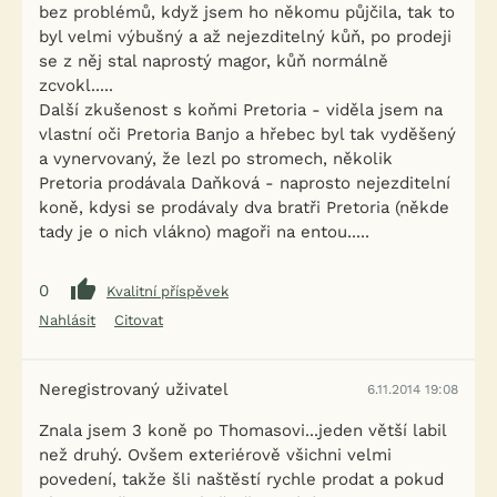
bez problémů, když jsem ho někomu půjčila, tak to
byl velmi výbušný a až nejezditelný kůň, po prodeji
se z něj stal naprostý magor, kůň normálně
zcvokl.....
Další zkušenost s koňmi Pretoria - viděla jsem na
vlastní oči Pretoria Banjo a hřebec byl tak vyděšený
a vynervovaný, že lezl po stromech, několik
Pretoria prodávala Daňková - naprosto nejezditelní
koně, kdysi se prodávaly dva bratři Pretoria (někde
tady je o nich vlákno) magoři na entou.....
0
Kvalitní příspěvek
Nahlásit
Citovat
Neregistrovaný uživatel
6.11.2014 19:08
Znala jsem 3 koně po Thomasovi...jeden větší labil
než druhý. Ovšem exteriérově všichni velmi
povedení, takže šli naštěstí rychle prodat a pokud