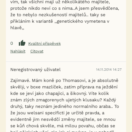
vím, tak všichni mají už několikátého majitele,
protože nikdo neví co s nima..A jsem přesvědčena,
že to nebylo nezkušeností majitelů.. taky se
přikláním k variantě ,,genetického vymetena v
hlavě,,
0
Kvalitní příspěvek
Nahlásit
Citovat
Neregistrovaný uživatel
14.11.2014 14:27
Zajímavé. Mám koně po Thomasovi, a je absolutně
skvělý, v boxe mazlíček, zatím příprava na ježdění
kde se jeví jako chapajici, a šikovný. Víte kolik
znám zlých zmagorenych ujetých klusaku? Každý
druhý, taky neznám jediného normalniho araba.. To
že jsou welsani specificti je určitě pravda, a
evidentně jim nesvědčí změny majitele, se mnou
se kůň chová skvěle, má milou povahu, občas se