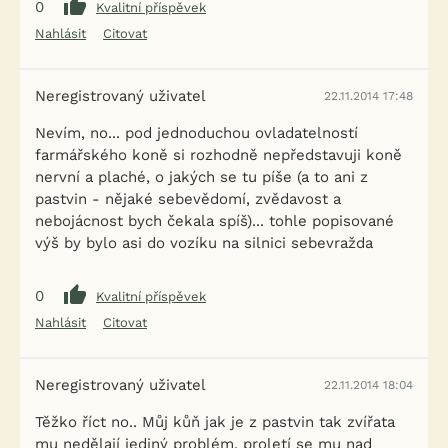
0
Kvalitní příspěvek
Nahlásit
Citovat
Neregistrovaný uživatel
22.11.2014 17:48
Nevím, no... pod jednoduchou ovladatelností
farmářského koně si rozhodně nepředstavuji koně
nervní a plaché, o jakých se tu píše (a to ani z
pastvin - nějaké sebevědomí, zvědavost a
nebojácnost bych čekala spíš)... tohle popisované
výš by bylo asi do vozíku na silnici sebevražda
0
Kvalitní příspěvek
Nahlásit
Citovat
Neregistrovaný uživatel
22.11.2014 18:04
Těžko říct no.. Můj kůň jak je z pastvin tak zvířata
mu nedělají jediný problém, proletí se mu nad