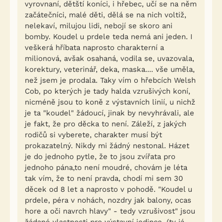
vyrovnaní, dětští koníci, i hřebec, učí se na něm
začátečníci, malé děti, dělá se na nich voltiž,
nelekaví, milujou lidi, nebojí se skoro ani
bomby. Koudel u prdele teda nemá ani jeden. I
veškerá hříbata naprosto charakterní a
milionová, avšak osahaná, vodila se, uvazovala,
korektury, veterinář, deka, maska.... vše uměla,
než jsem je prodala. Taky vím o hřebcích Welsh
Cob, po kterých je tady halda vzrušivých koní,
nicméně jsou to koně z výstavních linií, u nichž
je ta "koudel" žádoucí, jinak by nevyhrávali, ale
je fakt, že pro děcka to není. Záleží, z jakých
rodičů si vyberete, charakter musí být
prokazatelný. Nikdy mi žádný nestonal. Házet
je do jednoho pytle, že to jsou zvířata pro
jednoho pána,to není moudré, chovám je léta
tak vím, že to není pravda, chodí mi sem 30
děcek od 8 let a naprosto v pohodě. "Koudel u
prdele, péra v nohách, nozdry jak balony, ocas
hore a oči navrch hlavy" - tedy vzrušivost" jsou