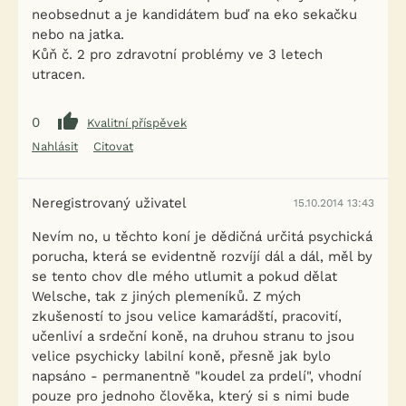
neobsednut a je kandidátem buď na eko sekačku
nebo na jatka.
Kůň č. 2 pro zdravotní problémy ve 3 letech
utracen.
0
Kvalitní příspěvek
Nahlásit
Citovat
Neregistrovaný uživatel
15.10.2014 13:43
Nevím no, u těchto koní je dědičná určitá psychická
porucha, která se evidentně rozvíjí dál a dál, měl by
se tento chov dle mého utlumit a pokud dělat
Welsche, tak z jiných plemeníků. Z mých
zkušeností to jsou velice kamarádští, pracovití,
učenliví a srdeční koně, na druhou stranu to jsou
velice psychicky labilní koně, přesně jak bylo
napsáno - permanentně "koudel za prdelí", vhodní
pouze pro jednoho člověka, který si s nimi bude