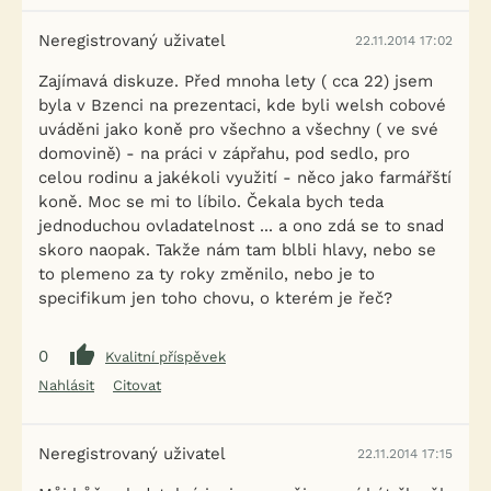
Neregistrovaný uživatel
22.11.2014 17:02
Zajímavá diskuze. Před mnoha lety ( cca 22) jsem
byla v Bzenci na prezentaci, kde byli welsh cobové
uváděni jako koně pro všechno a všechny ( ve své
domovině) - na práci v zápřahu, pod sedlo, pro
celou rodinu a jakékoli využití - něco jako farmářští
koně. Moc se mi to líbilo. Čekala bych teda
jednoduchou ovladatelnost ... a ono zdá se to snad
skoro naopak. Takže nám tam blbli hlavy, nebo se
to plemeno za ty roky změnilo, nebo je to
specifikum jen toho chovu, o kterém je řeč?
0
Kvalitní příspěvek
Nahlásit
Citovat
Neregistrovaný uživatel
22.11.2014 17:15