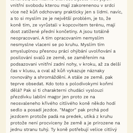
vnitřní svobodu kterou mají zakorenenou v srdci
více než kůň odchovany prakticky jen s lidmi. navíc,
a to si myslím ze je největší problém, je to, že
koně tím, ze vyrůstali v kopcovitem terénu, mají
dost zatížené přední končetiny. A jsou totálně
neopracovani. A tím opracovanim nemyslím
nesmyslne vlaceni se po kruhu. Myslím tím
smysluplnou přesnou práci ohýbání uvolňování a
posilování svalů ze země, se zaměřením na
podsazovani vnitřní zadní nohy, v kroku, až za delší
čas v klusu, a cval až kůň vykazuje náznaky
rovnováhy a shromáždění. A stále ze země. pak
teprve obsedat. Kdo toto s polodivokymi koňmi
dělá? Pak si ti charakterni chudáci vyslouzi
přezdívku labilní magor jen proto ze na
neosvaleneho křivého citlivého koně někdo hodí
sedlo a posadí jezdce. "Magor" pak prchá pod
jezdcem protože padá na predek, utíká z kruhu
protože není procviceny že země a je prirozene na
jednu stranu tuhý. Ty koně potřebují velice citlivý