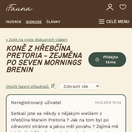
CELÉ MENU
INZERCE
DISKUSE
ČLÁNKY
« Zpět na výpis diskusních vláken
KONĚ Z HŘEBČÍNA
PRETORIA - ZEJMÉNA
Přidejte
PO SEVEN MORNINGS
téma
BRENIN
Otočit řazení příspěvků
Neregistrovaný uživatel
14.10.2014 15:54
Setkali jste se někdy s nějakým welšem z
Hřebčína Marwin Pretoria ? Jak na tom byl po
zdravotní stránce a jakou měl povahu ? Zajímá mě