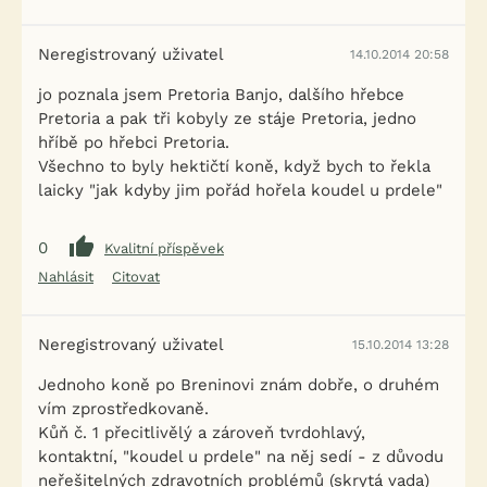
Neregistrovaný uživatel
14.10.2014 20:58
jo poznala jsem Pretoria Banjo, dalšího hřebce
Pretoria a pak tři kobyly ze stáje Pretoria, jedno
hříbě po hřebci Pretoria.
Všechno to byly hektičtí koně, když bych to řekla
laicky "jak kdyby jim pořád hořela koudel u prdele"
0
Kvalitní příspěvek
Nahlásit
Citovat
Neregistrovaný uživatel
15.10.2014 13:28
Jednoho koně po Breninovi znám dobře, o druhém
vím zprostředkovaně.
Kůň č. 1 přecitlivělý a zároveň tvrdohlavý,
kontaktní, "koudel u prdele" na něj sedí - z důvodu
neřešitelných zdravotních problémů (skrytá vada)