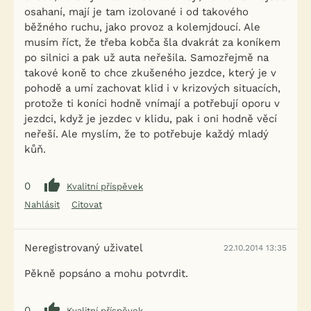
osahaní, mají je tam izolované i od takového
běžného ruchu, jako provoz a kolemjdoucí. Ale
musím říct, že třeba kobča šla dvakrát za koníkem
po silnici a pak už auta neřešila. Samozřejmě na
takové koně to chce zkušeného jezdce, který je v
pohodě a umí zachovat klid i v krizových situacích,
protože ti koníci hodně vnímají a potřebují oporu v
jezdci, když je jezdec v klidu, pak i oni hodně věcí
neřeší. Ale myslím, že to potřebuje každý mladý
kůň.
0
Kvalitní příspěvek
Nahlásit
Citovat
Neregistrovaný uživatel
22.10.2014 13:35
Pěkně popsáno a mohu potvrdit.
0
Kvalitní příspěvek