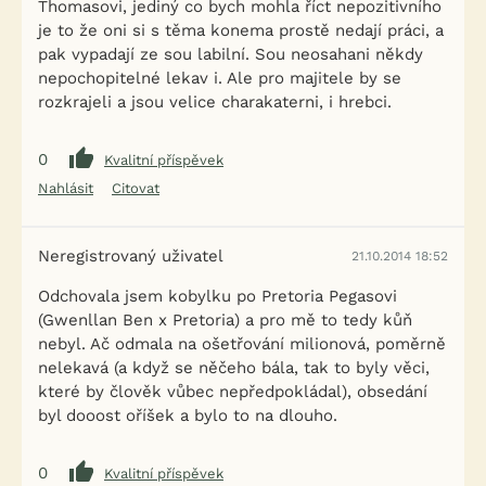
Thomasovi, jediný co bych mohla říct nepozitivního
je to že oni si s těma konema prostě nedají práci, a
pak vypadají ze sou labilní. Sou neosahani někdy
nepochopitelné lekav i. Ale pro majitele by se
rozkrajeli a jsou velice charakaterni, i hrebci.
0
Kvalitní příspěvek
Nahlásit
Citovat
Neregistrovaný uživatel
21.10.2014 18:52
Odchovala jsem kobylku po Pretoria Pegasovi
(Gwenllan Ben x Pretoria) a pro mě to tedy kůň
nebyl. Ač odmala na ošetřování milionová, poměrně
nelekavá (a když se něčeho bála, tak to byly věci,
které by člověk vůbec nepředpokládal), obsedání
byl dooost oříšek a bylo to na dlouho.
0
Kvalitní příspěvek