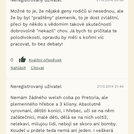
Neregistrovaný uživatel
21.10.2014 20:56
Možné to je, že nějaké geny rodičů si nesednou, ale
že by byl "praštěny" plemenik, to je dost zvláštní,
přeci by někdo s vědomím takové skutečnosti
dobrovolně "nekazil" chov. Já bych to pričitala te
polodivokosti, opravdu by měli s koňmi víc
pracovat, to bez debaty!
0
Kvalitní příspěvek
Nahlásit
Citovat
Neregistrovaný uživatel
21.10.2014 21:44
Nemám žádného welsh coba po Pretoria, ale
plemenného hřebce a 3 klisny. Absolutně
vyrovnaní, dětští koníci, i hřebec, učí se na něm
začátečníci, malé děti, dělá se na nich voltiž,
nelekaví, milujou lidi, nebojí se skoro ani bomby.
Koudel u prdele teda nemá ani jeden. I veškerá