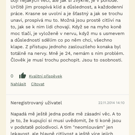
bojí nějakých věcí, ale jak si zvykne, je v pohodě.
Určitě jim prospívá klid a důslednost, a každodenní
práce. Krasne se uvolní a je šťastný a jak se trochu
unavi, prospívá mu to. Možná jsou prostě citliví na
to, jak se k nim lidi chovají. Když se na myho koně
moc tlačí, je vyloženě v nervu, když mu s usmevem
a důsledností sdělím co po něm chci, všechno
klape. Z přístupu jednoho zaslouzileho konaka byl
totálně na nervy. Mně je 24, nemám s ním problém.
Člověk je musí trochu pochopit. Jsou to osobnosti.
0
Kvalitní příspěvek
Nahlásit
Citovat
Neregistrovaný uživatel
22.11.2014 14:10
Napadá mě ještě jedna podle mě zásadní věc. A to
je to, že kupující si musí uvědomit, že ti koně jsou
v podstatě polodivoci. A tím "neomlouvám" jen
lekavost, ale hlavně citlivost a ještě více jejich