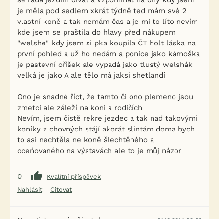
se ráda jezdím dívat a vzpomínat na dny kdy jsem
je měla pod sedlem xkrát týdně ted mám své 2
vlastní koně a tak nemám čas a je mi to líto nevím
kde jsem se praštila do hlavy před nákupem
"welshe" kdy jsem si pka koupila ČT holt láska na
první pohled a už ho nedám a ponice jako kámoška
je pastevní oříšek ale vypadá jako tlustý welshák
velká je jako A ale tělo má jaksi shetlandí
Ono je snadné říct, že tamto či ono plemeno jsou
zmetci ale záleží na koni a rodičích
Nevím, jsem čistě rekre jezdec a tak nad takovými
koníky z chovných stájí akorát slintám doma bych
to asi nechtěla ne koně šlechtěného a
oceńovaného na výstavách ale to je můj názor
0
Kvalitní příspěvek
Nahlásit
Citovat