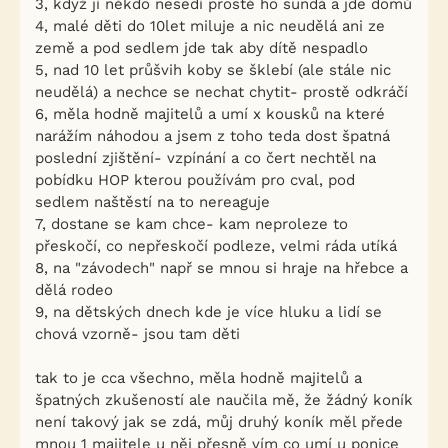
3, když jí někdo nesedí prostě ho sundá a jde domů
4, malé děti do 10let miluje a nic neudělá ani ze
země a pod sedlem jde tak aby dítě nespadlo
5, nad 10 let průšvih koby se šklebí (ale stále nic
neudělá) a nechce se nechat chytit- prostě odkráčí
6, měla hodně majitelů a umí x kousků na které
narážím náhodou a jsem z toho teda dost špatná
poslední zjištění- vzpínání a co čert nechtěl na
pobídku HOP kterou používám pro cval, pod
sedlem naštěstí na to nereaguje
7, dostane se kam chce- kam neproleze to
přeskočí, co nepřeskočí podleze, velmi ráda utíká
8, na "závodech" např se mnou si hraje na hřebce a
dělá rodeo
9, na dětských dnech kde je více hluku a lidí se
chová vzorně- jsou tam děti
tak to je cca všechno, měla hodně majitelů a
špatných zkušeností ale naučila mě, že žádný koník
není takový jak se zdá, můj druhý koník měl přede
mnou 1 majitele u něj přesně vím co umí u ponice