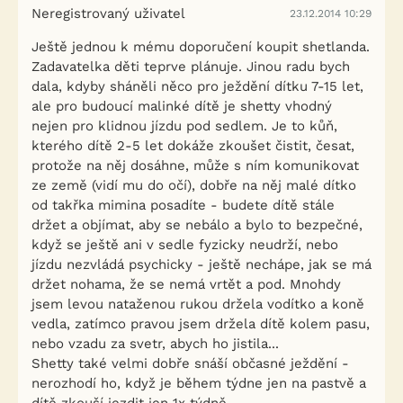
Neregistrovaný uživatel
23.12.2014 10:29
Ještě jednou k mému doporučení koupit shetlanda.
Zadavatelka děti teprve plánuje. Jinou radu bych
dala, kdyby sháněli něco pro ježdění dítku 7-15 let,
ale pro budoucí malinké dítě je shetty vhodný
nejen pro klidnou jízdu pod sedlem. Je to kůň,
kterého dítě 2-5 let dokáže zkoušet čistit, česat,
protože na něj dosáhne, může s ním komunikovat
ze země (vidí mu do očí), dobře na něj malé dítko
od takřka mimina posadíte - budete dítě stále
držet a objímat, aby se nebálo a bylo to bezpečné,
když se ještě ani v sedle fyzicky neudrží, nebo
jízdu nezvládá psychicky - ještě nechápe, jak se má
držet nohama, že se nemá vrtět a pod. Mnohdy
jsem levou nataženou rukou držela vodítko a koně
vedla, zatímco pravou jsem držela dítě kolem pasu,
nebo vzadu za svetr, abych ho jistila...
Shetty také velmi dobře snáší občasné ježdění -
nerozhodí ho, když je během týdne jen na pastvě a