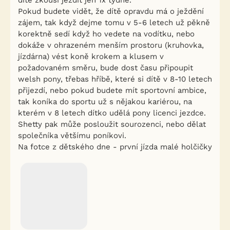
dítě zkouší jezdit jen 1x týdně.
Pokud budete vidět, že dítě opravdu má o ježdění
zájem, tak když dejme tomu v 5-6 letech už pěkně
korektně sedí když ho vedete na vodítku, nebo
dokáže v ohrazeném menším prostoru (kruhovka,
jízdárna) vést koně krokem a klusem v
požadovaném směru, bude dost času připoupit
welsh pony, třebas hříbě, které si dítě v 8-10 letech
přijezdí, nebo pokud budete mít sportovní ambice,
tak koníka do sportu už s nějakou kariérou, na
kterém v 8 letech dítko udělá pony licenci jezdce.
Shetty pak může posloužit sourozenci, nebo dělat
společníka většímu poníkovi.
Na fotce z dětského dne - první jízda malé holčičky