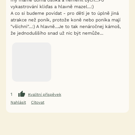
my máme doma oslíka a neměnil bych...Po
vykastrování kliďas a hlavně mazel...:)
A co si budeme povídat - pro děti je to úplně jiná
atrakce než poník, protože koně nebo poníka mají
"všichni"...:) A hlavně...Je to tak nenáročnej kámoš,
že jednoduššího snad už nic být nemůže...
1
Kvalitní příspěvek
Nahlásit
Citovat