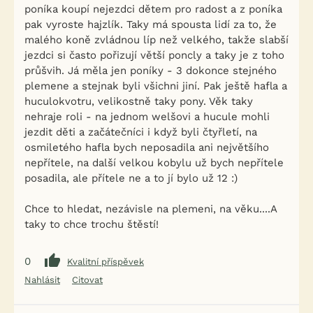
poníka koupí nejezdci dětem pro radost a z poníka
pak vyroste hajzlík. Taky má spousta lidí za to, že
malého koně zvládnou líp než velkého, takže slabší
jezdci si často pořizují větší poncly a taky je z toho
průšvih. Já měla jen poníky - 3 dokonce stejného
plemene a stejnak byli všichni jiní. Pak ještě hafla a
huculokvotru, velikostně taky pony. Věk taky
nehraje roli - na jednom welšovi a hucule mohli
jezdit děti a začátečníci i když byli čtyřletí, na
osmiletého hafla bych neposadila ani největšího
nepřítele, na další velkou kobylu už bych nepřítele
posadila, ale přítele ne a to jí bylo už 12 :)
Chce to hledat, nezávisle na plemeni, na věku....A
taky to chce trochu štěstí!
0
Kvalitní příspěvek
Nahlásit
Citovat