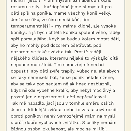
mohli i "jezdit" - tím myslím až naberou trochu
rozumu a síly... každopádně jsme si mysleli pro
děti spíš na poníka, máme všechny koně velký.
Jenže se říká, že čím menší kůň, tím
temperamentnější - my máme klidné, ale vysoké
koníky.. a já bych chtěla koníka spolehlivého, raději
spíš pomalejšího, když se budou kolem motat děti,
aby ho mohly pod dozorem ošetřovat, pod
dozorem se také svézt a tak. Prostě raději
nějakého kliďase, kterému nějaké to výskající dítě
nepohne moc žlučí. Tím samozřejmě nechci
dopustit, aby děti zvíře trápily, vůbec ne, ale abych
se taky nemusela bát, že se poník někde ožene,
aby se taky pod sedlem nějak hned nezbláznil,
když někde vyběhne králík, aby nebyl moc živý a
prostě jen z nepozornosti děti nepřeválcoval.
Tak mě napadlo, jací jsou v tomhle směru oslíci?
Jsou to klidnější zvířata, nebo to zas takový rozdíl
oproti poníkovi není? Samozřejmě mám na mysli
starší, dobře vychované zvířátko. S oslíky nemám
žádnou osobní zkušenost, ale moc se mi líbí.