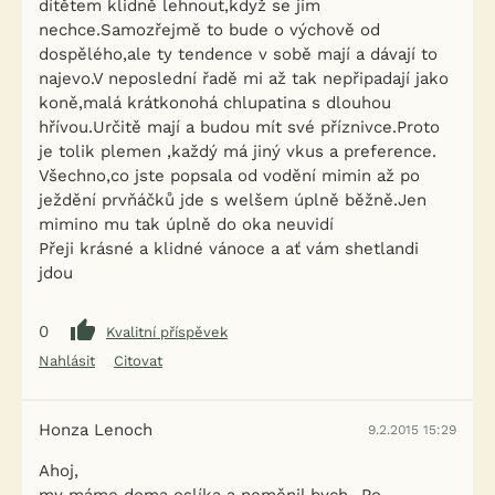
dítětem klidně lehnout,když se jim
nechce.Samozřejmě to bude o výchově od
dospělého,ale ty tendence v sobě mají a dávají to
najevo.V neposlední řadě mi až tak nepřipadají jako
koně,malá krátkonohá chlupatina s dlouhou
hřívou.Určitě mají a budou mít své příznivce.Proto
je tolik plemen ,každý má jiný vkus a preference.
Všechno,co jste popsala od vodění mimin až po
ježdění prvňáčků jde s welšem úplně běžně.Jen
mimino mu tak úplně do oka neuvidí
Přeji krásné a klidné vánoce a ať vám shetlandi
jdou
0
Kvalitní příspěvek
Nahlásit
Citovat
Honza Lenoch
9.2.2015 15:29
Ahoj,