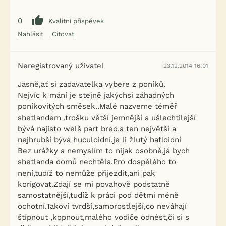
0
Kvalitní příspěvek
Nahlásit
Citovat
Neregistrovaný uživatel
23.12.2014 16:01
Jasně,ať si zadavatelka vybere z poníků.
Nejvíc k mání je stejně jakýchsi záhadných
poníkovitých směsek..Malé nazveme téměř
shetlandem ,trošku větší jemnější a ušlechtilejší
bývá najisto welš part bred,a ten největší a
nejhrubší bývá huculoidní,je li žlutý hafloidní
Bez urážky a nemyslím to nijak osobně,já bych
shetlanda domů nechtěla.Pro dospělého to
není,tudíž to nemůže přijezdit,ani pak
korigovat.Zdají se mi povahově podstatně
samostatnější,tudíž k práci pod dětmi méně
ochotní.Takoví tvrdší,samorostlejší,co neváhají
štípnout ,kopnout,malého vodiče odnést,či si s