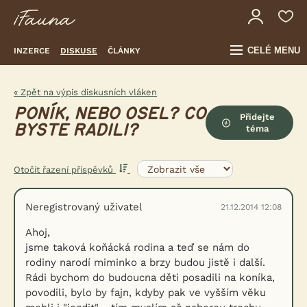
CELÉ MENU
INZERCE
DISKUSE
ČLÁNKY
« Zpět na výpis diskusních vláken
PONÍK, NEBO OSEL? CO
Přidejte
BYSTE RADILI?
téma
Otočit řazení příspěvků
Neregistrovaný uživatel
21.12.2014 12:08
Ahoj,
jsme taková koňácká rodina a teď se nám do
rodiny narodí miminko a brzy budou jistě i další.
Rádi bychom do budoucna děti posadili na koníka,
povodili, bylo by fajn, kdyby pak ve vyšším věku