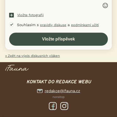
Vložte fotografii
Souhlasím s
a
pravidly diskuse
podmínkami užití
« Zpět na výpis diskusních vláken
KONTAKT DO REDAKCE WEBU
redakce@ifauna.cz
nonstop