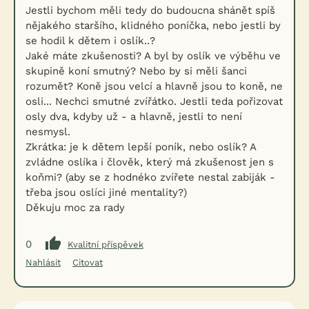
Jestli bychom měli tedy do budoucna shánět spíš
nějakého staršího, klidného poníčka, nebo jestli by
se hodil k dětem i oslík..?
Jaké máte zkušenosti? A byl by oslík ve výběhu ve
skupině koní smutný? Nebo by si měli šanci
rozumět? Koně jsou velcí a hlavně jsou to koně, ne
osli... Nechci smutné zvířátko. Jestli teda pořizovat
osly dva, kdyby už - a hlavně, jestli to není
nesmysl.
Zkrátka: je k dětem lepší poník, nebo oslík? A
zvládne oslíka i člověk, který má zkušenost jen s
koňmi? (aby se z hodnéko zvířete nestal zabiják -
třeba jsou oslíci jiné mentality?)
Děkuju moc za rady
0
Kvalitní příspěvek
Nahlásit
Citovat