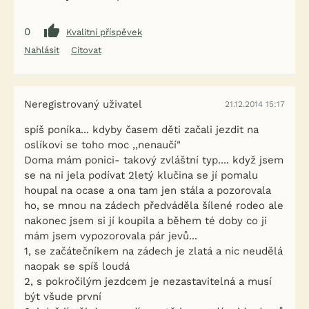
0
Kvalitní příspěvek
Nahlásit
Citovat
Neregistrovaný uživatel
21.12.2014 15:17
spíš poníka... kdyby časem děti začali jezdit na
oslíkovi se toho moc ,,nenaučí"
Doma mám ponici- takový zvláštní typ.... když jsem
se na ni jela podívat 2letý klučina se jí pomalu
houpal na ocase a ona tam jen stála a pozorovala
ho, se mnou na zádech předváděla šílené rodeo ale
nakonec jsem si jí koupila a během té doby co ji
mám jsem vypozorovala pár jevů...
1, se začátečníkem na zádech je zlatá a nic neudělá
naopak se spíš loudá
2, s pokročilým jezdcem je nezastavitelná a musí
být všude první