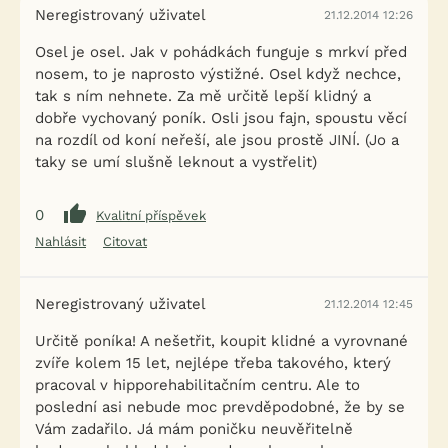
Neregistrovaný uživatel
21.12.2014 12:26
Osel je osel. Jak v pohádkách funguje s mrkví před
nosem, to je naprosto výstižné. Osel když nechce,
tak s ním nehnete. Za mě určitě lepší klidný a
dobře vychovaný poník. Osli jsou fajn, spoustu věcí
na rozdíl od koní neřeší, ale jsou prostě JINÍ. (Jo a
taky se umí slušně leknout a vystřelit)
0
Kvalitní příspěvek
Nahlásit
Citovat
Neregistrovaný uživatel
21.12.2014 12:45
Určitě poníka! A nešetřit, koupit klidné a vyrovnané
zvíře kolem 15 let, nejlépe třeba takového, který
pracoval v hipporehabilitačním centru. Ale to
poslední asi nebude moc prevděpodobné, že by se
Vám zadařilo. Já mám poničku neuvěřitelně