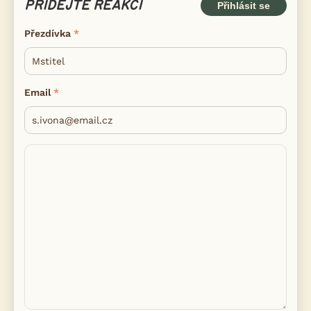
PŘIDEJTE REAKCI
Přihlásit se
Přezdívka
Email