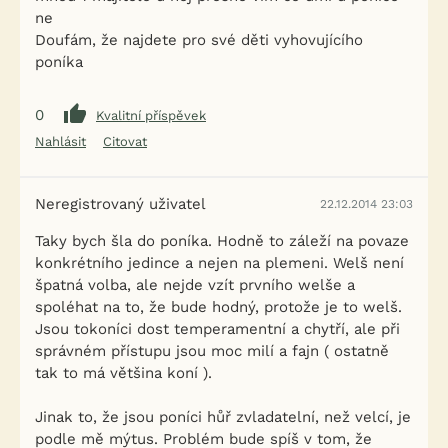
ne
Doufám, že najdete pro své děti vyhovujícího
poníka
0
Kvalitní příspěvek
Nahlásit
Citovat
Neregistrovaný uživatel
22.12.2014 23:03
Taky bych šla do poníka. Hodně to záleží na povaze
konkrétního jedince a nejen na plemeni. Welš není
špatná volba, ale nejde vzít prvního welše a
spoléhat na to, že bude hodný, protože je to welš.
Jsou tokoníci dost temperamentní a chytří, ale při
správném přístupu jsou moc milí a fajn ( ostatně
tak to má většina koní ).
Jinak to, že jsou poníci hůř zvladatelní, než velcí, je
podle mě mýtus. Problém bude spíš v tom, že