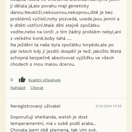
jí dělala já,ale povahu mají geneticky
danou.Neublíží,nekousnou,nekopnou,dítě je bez
problémů vyčistí,nohy pozvedá, uvede.jsou jemní a
k dítěti vstřícní.Malé děti stejně zpočátku
vodíte,nebo na lonži ,s tím žádný problém nebyl,ani
z velkého koně,boby tahá ....
Na ježdění ta naše byla zpočátku torpédo,ale po
pár letech kdy jí jezdili dospělí je teď, jakožto 9letá
schopná bezpečně absolvovat vyjížďku ve všech
chodech s mou malou dcerou.
0
Kvalitní příspěvek
Nahlásit
Citovat
Neregistrovaný uživatel
21.12.2014 13:52
Doporučuji shetlanda, welsh je dost
temperamentní, má v sobě podíl araba...
Chovala jsem obě plemena, tak vím své.