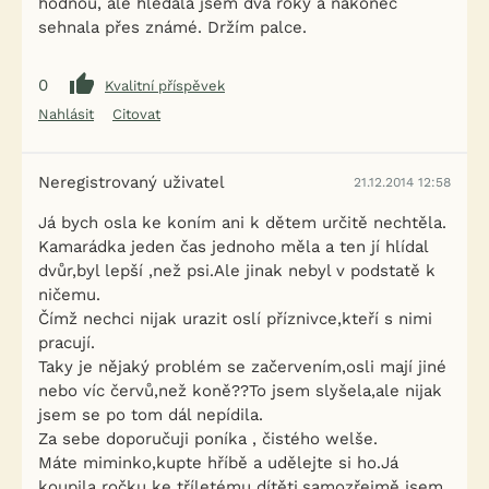
hodnou, ale hledala jsem dva roky a nakonec
sehnala přes známé. Držím palce.
0
Kvalitní příspěvek
Nahlásit
Citovat
Neregistrovaný uživatel
21.12.2014 12:58
Já bych osla ke koním ani k dětem určitě nechtěla.
Kamarádka jeden čas jednoho měla a ten jí hlídal
dvůr,byl lepší ,než psi.Ale jinak nebyl v podstatě k
ničemu.
Čímž nechci nijak urazit oslí příznivce,kteří s nimi
pracují.
Taky je nějaký problém se začervením,osli mají jiné
nebo víc červů,než koně??To jsem slyšela,ale nijak
jsem se po tom dál nepídila.
Za sebe doporučuji poníka , čistého welše.
Máte miminko,kupte hříbě a udělejte si ho.Já
koupila ročku ke tříletému dítěti.samozřejmě jsem