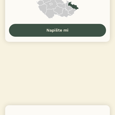
Napište mi
iFauna nově nabízí limitované
×
nabídky a slevy pro své
registrované uživatele.
👉 Exkluzivní akce, slevy a novinky od našich ověřených
partnerů
🎁 A teď navíc dárek: 200 Kč kredit do F-konta. 🎉
Více informací o souhlasu s marketingem třetích stran