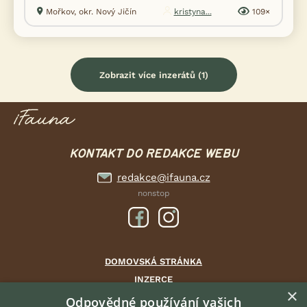
Mořkov, okr. Nový Jičín
kristyna...
109×
Zobrazit více inzerátů (1)
KONTAKT DO REDAKCE WEBU
redakce@ifauna.cz
nonstop
DOMOVSKÁ STRÁNKA
INZERCE
×
DISKUSE
Odpovědné používání vašich