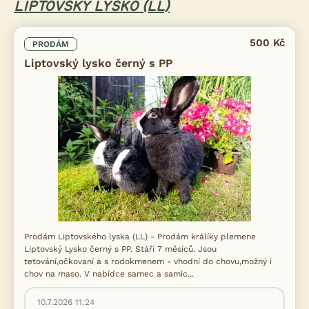
LIPTOVSKÝ LYSKO (LL)
500 Kč
PRODÁM
Liptovský lysko černý s PP
Prodám Liptovského lyska (LL) - Prodám králíky plemene
Liptovský Lysko černý s PP. Stáří 7 měsíců. Jsou
tetování,očkovaní a s rodokmenem - vhodní do chovu,možný i
chov na maso. V nabídce samec a samic...
10.7.2026 11:24