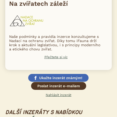
najdete
.
Na zvířatech záleží
zde
PŘIHLÁSIT SE K NEWSLETTERU A VYZVEDNOUT DÁREK. 🎁
NE, DĚKUJI
Naše podmínky a pravidla inzerce konzultujeme s
Nadací na ochranu zvířat. Díky tomu iFauna drží
krok s aktuální legislativou, i s principy moderního
a etického chovu zvířat.
Přečtete si víc
Ukažte inzerát známým!
Poslat inzerát e-mailem
Nahlásit inzerát
DALŠÍ INZERÁTY S NABÍDKOU